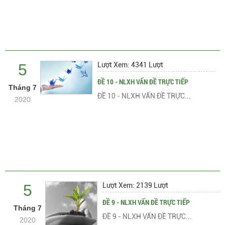
5
Lượt Xem: 4341 Lượt
ĐỀ 10 - NLXH VẤN ĐỀ TRỰC TIẾP
Tháng 7
ĐỀ 10 - NLXH VẤN ĐỀ TRỰC...
2020
5
Lượt Xem: 2139 Lượt
ĐỀ 9 - NLXH VẤN ĐỀ TRỰC TIẾP
Tháng 7
ĐỀ 9 - NLXH VẤN ĐỀ TRỰC...
2020