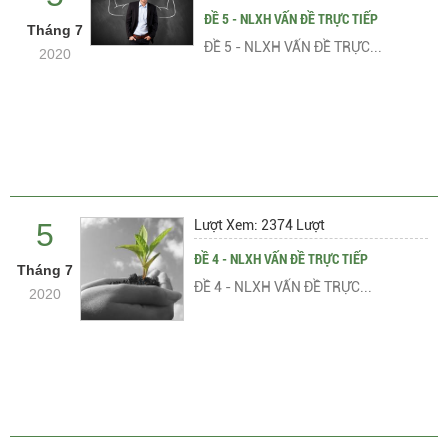
ĐỀ 5 - NLXH VẤN ĐỀ TRỰC TIẾP
Tháng 7
ĐỀ 5 - NLXH VẤN ĐỀ TRỰC...
2020
5
Lượt Xem: 2374 Lượt
ĐỀ 4 - NLXH VẤN ĐỀ TRỰC TIẾP
Tháng 7
ĐỀ 4 - NLXH VẤN ĐỀ TRỰC...
2020