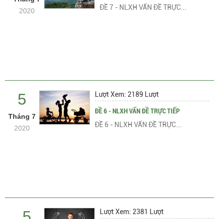
ĐỀ 7 - NLXH VẤN ĐỀ TRỰC...
2020
5
Lượt Xem: 2189 Lượt
ĐỀ 6 - NLXH VẤN ĐỀ TRỰC TIẾP
Tháng 7
ĐỀ 6 - NLXH VẤN ĐỀ TRỰC...
2020
5
Lượt Xem: 2381 Lượt