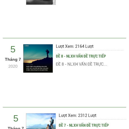
5
Lượt Xem: 2164 Lượt
ĐỀ 8 - NLXH VẤN ĐỀ TRỰC TIẾP
Tháng 7
ĐỀ 8 - NLXH VẤN ĐỀ TRỰC...
2020
5
Lượt Xem: 2312 Lượt
ĐỀ 7 - NLXH VẤN ĐỀ TRỰC TIẾP
Tháng 7