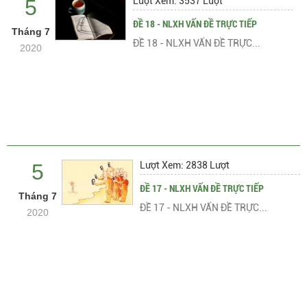
5
Lượt Xem: 3537 Lượt
ĐỀ 18 - NLXH VẤN ĐỀ TRỰC TIẾP
Tháng 7
ĐỀ 18 - NLXH VẤN ĐỀ TRỰC...
2020
5
Lượt Xem: 2838 Lượt
ĐỀ 17 - NLXH VẤN ĐỀ TRỰC TIẾP
Tháng 7
ĐỀ 17 - NLXH VẤN ĐỀ TRỰC...
2020