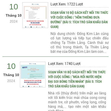
10
Lượt Xem: 1722 Lượt
SOẠN VĂN 10 BỘ SÁCH KẾT NỐI TRI THỨC
Tháng 10
VỚI CUỘC SỐNG | "HỒN THIÊNG ĐƯA
2024
ĐƯỜNG" (BÀI 5: TÍCH TRÒ SÂN KHẤU DÂN
GIAN)
Nội dung chính: Đổng Kim Lân củng
cố lực lượng và tiếp tục chiến đấu
chống Tạ Thiên Lăng. Cánh thái sư
cố thủ trong thành, Tạ Thiên Lăng
bắt mẹ của Đổng Kim Lân làm con...
10
Lượt Xem: 1740 Lượt
SOẠN VĂN 10 BỘ SÁCH KẾT NỐI TRI THỨC
Tháng 10
VỚI CUỘC SỐNG | "MÚA RỐI NƯỚC HIỆN
2024
ĐẠI SOI BÓNG TIỀN NHÂN" (BÀI 5: TÍCH
TRÒ SÂN KHẤU DÂN GIAN)
Nhà rối (thủy đình) trên mặt ao làng
với lối kiến trúc mái chùa cong cong
mành tre, cờ phướn, võng lọng, cổng
hàng mã,... tạo nên một sân khấu