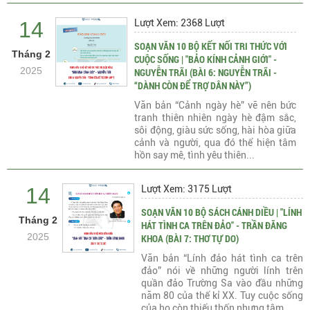
14
Lượt Xem: 2368 Lượt
SOẠN VĂN 10 BỘ KẾT NỐI TRI THỨC VỚI
Tháng 2
CUỘC SỐNG | "BẢO KÍNH CẢNH GIỚI" -
2025
NGUYỄN TRÃI (BÀI 6: NGUYỄN TRÃI -
“DÀNH CÒN ĐỂ TRỢ DÂN NÀY”)
Văn bản “Cảnh ngày hè” vẽ nên bức
tranh thiên nhiên ngày hè đậm sắc,
sôi động, giàu sức sống, hài hòa giữa
cảnh và người, qua đó thể hiện tâm
hồn say mê, tình yêu thiên...
14
Lượt Xem: 3175 Lượt
SOẠN VĂN 10 BỘ SÁCH CÁNH DIỀU | "LÍNH
Tháng 2
HÁT TÌNH CA TRÊN ĐẢO" - TRẦN ĐĂNG
2025
KHOA (BÀI 7: THƠ TỰ DO)
Văn bản “Lính đảo hát tình ca trên
đảo” nói về những người lính trên
quần đảo Trường Sa vào đầu những
năm 80 của thế kỉ XX. Tuy cuộc sống
của họ còn thiếu thốn nhưng tâm...