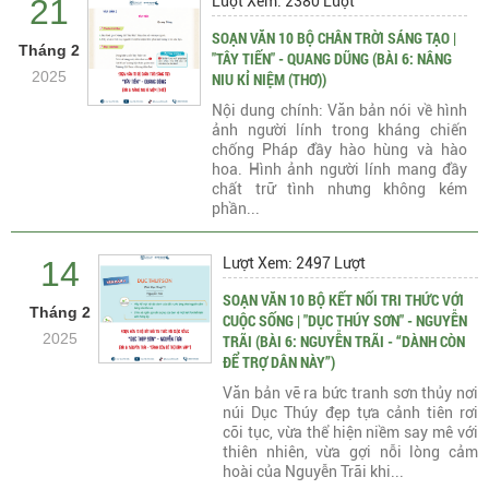
21
Lượt Xem: 2380 Lượt
SOẠN VĂN 10 BỘ CHÂN TRỜI SÁNG TẠO |
Tháng 2
"TÂY TIẾN" - QUANG DŨNG (BÀI 6: NÂNG
2025
NIU KỈ NIỆM (THƠ))
Nội dung chính: Văn bản nói về hình
ảnh người lính trong kháng chiến
chống Pháp đầy hào hùng và hào
hoa. Hình ảnh người lính mang đầy
chất trữ tình nhưng không kém
phần...
14
Lượt Xem: 2497 Lượt
SOẠN VĂN 10 BỘ KẾT NỐI TRI THỨC VỚI
Tháng 2
CUỘC SỐNG | "DỤC THÚY SƠN" - NGUYỄN
2025
TRÃI (BÀI 6: NGUYỄN TRÃI - “DÀNH CÒN
ĐỂ TRỢ DÂN NÀY”)
Văn bản vẽ ra bức tranh sơn thủy nơi
núi Dục Thúy đẹp tựa cảnh tiên rơi
cõi tục, vừa thể hiện niềm say mê với
thiên nhiên, vừa gợi nỗi lòng cảm
hoài của Nguyễn Trãi khi...