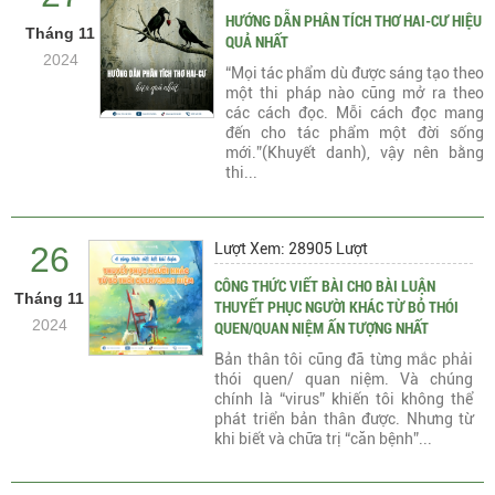
HƯỚNG DẪN PHÂN TÍCH THƠ HAI-CƯ HIỆU
Tháng 11
QUẢ NHẤT
2024
“Mọi tác phẩm dù được sáng tạo theo
một thi pháp nào cũng mở ra theo
các cách đọc. Mỗi cách đọc mang
đến cho tác phẩm một đời sống
mới.”(Khuyết danh), vậy nên bằng
thi...
26
Lượt Xem: 28905 Lượt
CÔNG THỨC VIẾT BÀI CHO BÀI LUẬN
Tháng 11
THUYẾT PHỤC NGƯỜI KHÁC TỪ BỎ THÓI
2024
QUEN/QUAN NIỆM ẤN TƯỢNG NHẤT
Bản thân tôi cũng đã từng mắc phải
thói quen/ quan niệm. Và chúng
chính là “virus” khiến tôi không thể
phát triển bản thân được. Nhưng từ
khi biết và chữa trị “căn bệnh”...