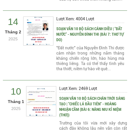
14
Lượt Xem: 4004 Lượt
SOẠN VĂN 10 BỘ SÁCH CÁNH DIỀU | "ĐẤT
Tháng 2
NƯỚC" - NGUYỄN ĐÌNH THI (BÀI 7: THƠ TỰ
2025
DO)
"Đất nước" của Nguyễn Đình Thi được
cảm nhận trong những năm tháng
kháng chiến rộng lớn, hào hùng mà
thiêng liêng. Ta có thể thấy tình yêu
tha thiết, niềm tự hào về quê...
10
Lượt Xem: 2469 Lượt
SOẠN VĂN 10 BỘ SÁCH CHÂN TRỜI SÁNG
Tháng 1
TẠO | "CHIẾC LÁ ĐẦU TIÊN" - HOÀNG
2025
NHUẬN CẦM (BÀI 6: NÂNG NIU KỈ NIỆM
(THƠ))
Trường của tôi vừa mới xây dựng
cách đây không lâu nên vẫn còn rất