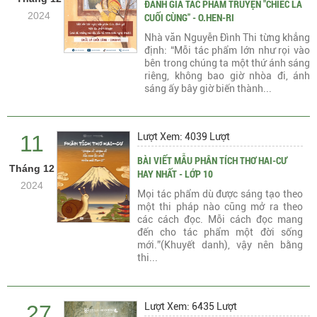
ĐÁNH GIÁ TÁC PHẨM TRUYỆN "CHIẾC LÁ
2024
CUỐI CÙNG" - O.HEN-RI
Nhà văn Nguyễn Đình Thi từng khẳng
định: “Mỗi tác phẩm lớn như rọi vào
bên trong chúng ta một thứ ánh sáng
riêng, không bao giờ nhòa đi, ánh
sáng ấy bây giờ biến thành...
11
Lượt Xem: 4039 Lượt
BÀI VIẾT MẪU PHÂN TÍCH THƠ HAI-CƯ
Tháng 12
HAY NHẤT - LỚP 10
2024
Mọi tác phẩm dù được sáng tạo theo
một thi pháp nào cũng mở ra theo
các cách đọc. Mỗi cách đọc mang
đến cho tác phẩm một đời sống
mới.”(Khuyết danh), vậy nên bằng
thi...
27
Lượt Xem: 6435 Lượt