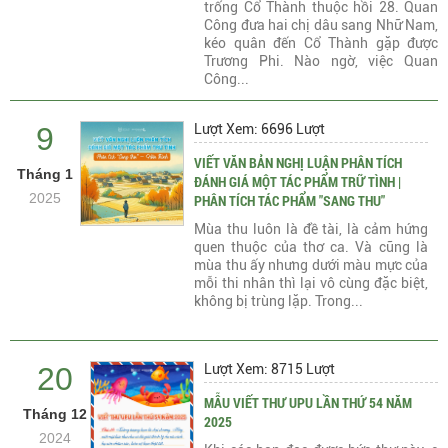
trống Cổ Thành thuộc hồi 28. Quan
Công đưa hai chị dâu sang Nhữ Nam,
kéo quân đến Cổ Thành gặp được
Trương Phi. Nào ngờ, việc Quan
Công...
9
Lượt Xem: 6696 Lượt
VIẾT VĂN BẢN NGHỊ LUẬN PHÂN TÍCH
Tháng 1
ĐÁNH GIÁ MỘT TÁC PHẨM TRỮ TÌNH |
2025
PHÂN TÍCH TÁC PHẨM "SANG THU"
Mùa thu luôn là đề tài, là cảm hứng
quen thuộc của thơ ca. Và cũng là
mùa thu ấy nhưng dưới màu mực của
mỗi thi nhân thì lại vô cùng đặc biệt,
không bị trùng lặp. Trong...
20
Lượt Xem: 8715 Lượt
MẪU VIẾT THƯ UPU LẦN THỨ 54 NĂM
Tháng 12
2025
2024