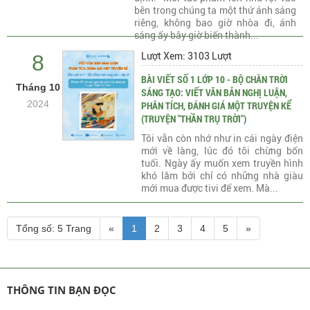
bên trong chúng ta một thứ ánh sáng
riêng, không bao giờ nhòa đi, ánh
sáng ấy bây giờ biến thành...
8
Lượt Xem: 3103 Lượt
BÀI VIẾT SỐ 1 LỚP 10 - BỘ CHÂN TRỜI
Tháng 10
SÁNG TẠO: VIẾT VĂN BẢN NGHỊ LUẬN,
2024
PHÂN TÍCH, ĐÁNH GIÁ MỘT TRUYỆN KỂ
(TRUYỆN "THẦN TRỤ TRỜI")
Tôi vẫn còn nhớ như in cái ngày điện
mới về làng, lúc đó tôi chừng bốn
tuổi. Ngày ấy muốn xem truyền hình
khó lắm bởi chỉ có những nhà giàu
mới mua được tivi để xem. Mà...
Tổng số: 5 Trang
«
1
2
3
4
5
»
THÔNG TIN BẠN ĐỌC