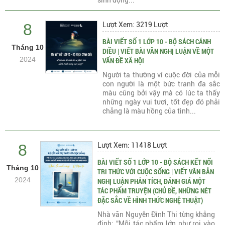
sinh động...
8
Lượt Xem: 3219 Lượt
BÀI VIẾT SỐ 1 LỚP 10 - BỘ SÁCH CÁNH
Tháng 10
DIỀU | VIẾT BÀI VĂN NGHỊ LUẬN VỀ MỘT
2024
VẤN ĐỀ XÃ HỘI
Người ta thường ví cuộc đời của mỗi
con người là một bức tranh đa sắc
màu cũng bởi vậy mà có lúc ta thấy
những ngày vui tươi, tốt đẹp đó phải
chăng là màu hồng của tình...
8
Lượt Xem: 11418 Lượt
BÀI VIẾT SỐ 1 LỚP 10 - BỘ SÁCH KẾT NỐI
Tháng 10
TRI THỨC VỚI CUỘC SỐNG | VIẾT VĂN BẢN
2024
NGHỊ LUẬN PHÂN TÍCH, ĐÁNH GIÁ MỘT
TÁC PHẨM TRUYỆN (CHỦ ĐỀ, NHỮNG NÉT
ĐẶC SẮC VỀ HÌNH THỨC NGHỆ THUẬT)
Nhà văn Nguyễn Đình Thi từng khẳng
định: “Mỗi tác phẩm lớn như rọi vào