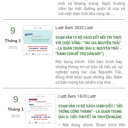
mới và khang trang. Ngôi trường
nằm tại mặt đường quốc lộ của xã
với một diện tích khá rộng rãi....
9
Lượt Xem: 2032 Lượt
SOẠN VĂN 10 BỘ SÁCH KẾT NỐI TRI THỨC
Tháng 1
VỚI CUỘC SỐNG | "TÁC GIA NGUYỄN TRÃI”
2025
- LA QUÁN TRUNG (BÀI 6: NGUYỄN TRÃI -
“DÀNH CÒN ĐỂ TRỢ DÂN NÀY”)
Nội dung chính: Văn bản trình bày
những thông tin cơ bản về tiểu sử, sự
nghiệp sáng tác của Nguyễn Trãi,
đồng thời khái quát những đặc điểm
cơ bản trong tác phẩm của nhà...
9
Lượt Xem: 1610 Lượt
SOẠN VĂN 10 BỘ SÁCH CÁNH DIỀU | "HỒI
Tháng 1
TRỐNG CỔNG THÀNH” - LA QUÁN TRUNG
2025
(BÀI 6: TIỂU THUYẾT VÀ TRUYỆN NGẮN)
* Nội dung chính: Đoạn trích Hồi