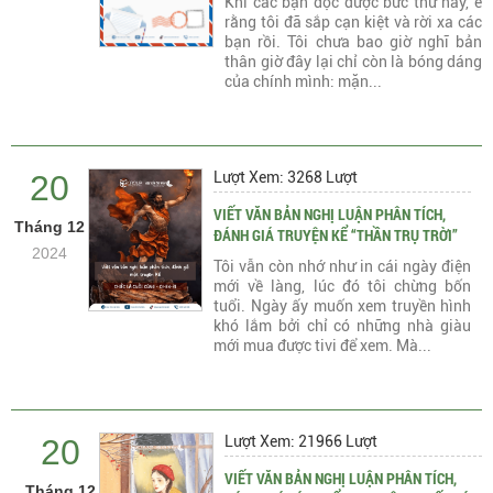
Khi các bạn đọc được bức thư này, e
rằng tôi đã sắp cạn kiệt và rời xa các
bạn rồi. Tôi chưa bao giờ nghĩ bản
thân giờ đây lại chỉ còn là bóng dáng
của chính mình: mặn...
20
Lượt Xem: 3268 Lượt
VIẾT VĂN BẢN NGHỊ LUẬN PHÂN TÍCH,
Tháng 12
ĐÁNH GIÁ TRUYỆN KỂ “THẦN TRỤ TRỜI”
2024
Tôi vẫn còn nhớ như in cái ngày điện
mới về làng, lúc đó tôi chừng bốn
tuổi. Ngày ấy muốn xem truyền hình
khó lắm bởi chỉ có những nhà giàu
mới mua được tivi để xem. Mà...
20
Lượt Xem: 21966 Lượt
VIẾT VĂN BẢN NGHỊ LUẬN PHÂN TÍCH,
Tháng 12