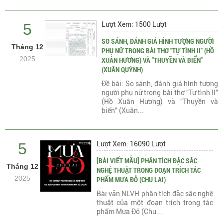
5
Lượt Xem: 1500 Lượt
SO SÁNH, ĐÁNH GIÁ HÌNH TƯỢNG NGƯỜI
Tháng 12
PHỤ NỮ TRONG BÀI THƠ "TỰ TÌNH II" (HỒ
2025
XUÂN HƯƠNG) VÀ "THUYỀN VÀ BIỂN"
(XUÂN QUỲNH)
Đề bài: So sánh, đánh giá hình tượng
người phụ nữ trong bài thơ "Tự tình II"
(Hồ Xuân Hương) và "Thuyền và
biển" (Xuân...
5
Lượt Xem: 16090 Lượt
[BÀI VIẾT MẪU] PHÂN TÍCH ĐẶC SẮC
Tháng 12
NGHỆ THUẬT TRONG ĐOẠN TRÍCH TÁC
2025
PHẨM MƯA ĐỎ (CHU LAI)
Bài văn NLVH phân tích đặc sắc nghệ
thuật của một đoạn trích trong tác
phẩm Mưa Đỏ (Chu...