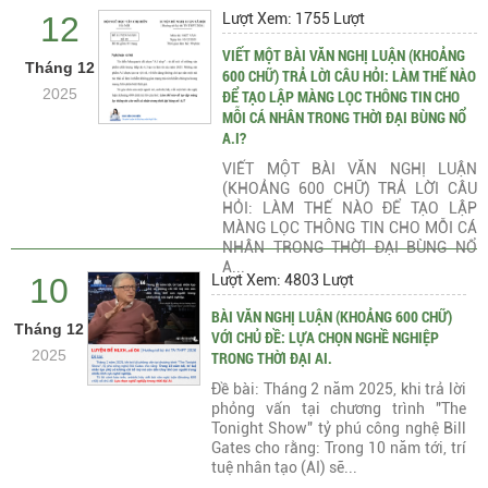
12
Lượt Xem: 1755 Lượt
VIẾT MỘT BÀI VĂN NGHỊ LUẬN (KHOẢNG
Tháng 12
600 CHỮ) TRẢ LỜI CÂU HỎI: LÀM THẾ NÀO
2025
ĐỂ TẠO LẬP MÀNG LỌC THÔNG TIN CHO
MỖI CÁ NHÂN TRONG THỜI ĐẠI BÙNG NỔ
A.I?
VIẾT MỘT BÀI VĂN NGHỊ LUẬN
(KHOẢNG 600 CHỮ) TRẢ LỜI CÂU
HỎI: LÀM THẾ NÀO ĐỂ TẠO LẬP
MÀNG LỌC THÔNG TIN CHO MỖI CÁ
NHÂN TRONG THỜI ĐẠI BÙNG NỔ
A...
10
Lượt Xem: 4803 Lượt
BÀI VĂN NGHỊ LUẬN (KHOẢNG 600 CHỮ)
Tháng 12
VỚI CHỦ ĐỀ: LỰA CHỌN NGHỀ NGHIỆP
2025
TRONG THỜI ĐẠI AI.
Đề bài: Tháng 2 năm 2025, khi trả lời
phỏng vấn tại chương trình "The
Tonight Show" tỷ phú công nghệ Bill
Gates cho rằng: Trong 10 năm tới, trí
tuệ nhân tạo (AI) sẽ...