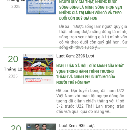
NGƯỜI QUÝ GIÁ THẬT, NHƯNG ĐƯỢC
2025
SỐNG ĐÚNG LÀ MÌNH, SỐNG TRỌN VẸN
NHỮNG GIÁ TRỊ MÌNH VỐN CÓ VÀ THEO
ĐUỔI CÒN QUÝ GIÁ HƠN
Đề bài: “Được sống làm người quý giá
thật, nhưng được sống đúng là mình,
sống trọn vẹn những giá trị mình vốn
có và theo đuổi còn quý giá hơn. Sự
sống chỉ thực sự có ý...
20
Lượt Xem: 2396 Lượt
NGHỊ LUẬN XÃ HỘI | SỨC MẠNH CỦA KHÁT
Tháng 12
VỌNG TRONG HÀNH TRÌNH TRƯỞNG
2025
THÀNH VÀ CHINH PHỤC ƯỚC MƠ CỦA
NGƯỜI TRẺ HÔM NAY
Đề bài: Đội tuyển bóng đá nam U22
Việt Nam với màn lội ngược dòng ấn
tượng đã giành chiến thắng với tỉ số
3-2 trước U22 Thái Lan trong trận
đấu vừa qua, qua đó mang về...
20
Lượt Xem: 935 Lượt