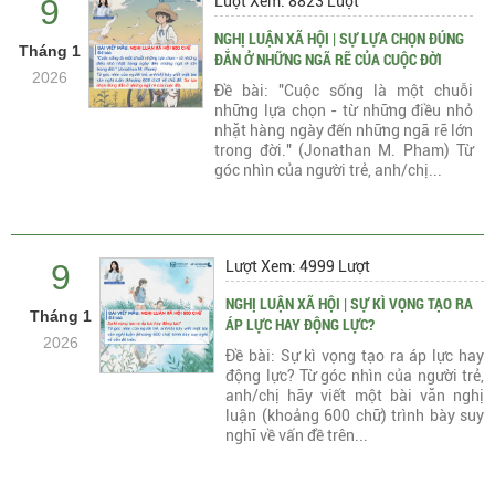
9
Lượt Xem: 8823 Lượt
NGHỊ LUẬN XÃ HỘI | SỰ LỰA CHỌN ĐÚNG
Tháng 1
ĐẮN Ở NHỮNG NGÃ RẼ CỦA CUỘC ĐỜI
2026
Đề bài: "Cuộc sống là một chuỗi
những lựa chọn - từ những điều nhỏ
nhặt hàng ngày đến những ngã rẽ lớn
trong đời." (Jonathan M. Pham) Từ
góc nhìn của người trẻ, anh/chị...
9
Lượt Xem: 4999 Lượt
NGHỊ LUẬN XÃ HỘI | SỰ KÌ VỌNG TẠO RA
Tháng 1
ÁP LỰC HAY ĐỘNG LỰC?
2026
Đề bài: Sự kì vọng tạo ra áp lực hay
động lực? Từ góc nhìn của người trẻ,
anh/chị hãy viết một bài văn nghị
luận (khoảng 600 chữ) trình bày suy
nghĩ về vấn đề trên...