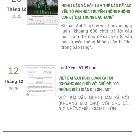
NGHỊ LUẬN XÃ HỘI: LÀM THẾ NÀO ĐỂ CÁC
Tháng 12
YẾU TỐ VĂN HÓA TRUYỀN THỐNG KHÔNG
2025
CÒN BỊ "ĐẶT TRONG BẢO TÀNG"
Đề bài: Anh/chị hãy viết bài văn nghị
luận (khoảng 600 chữ) trả lời câu
hỏi: Làm thế nào để các yếu tố văn
hóa truyền thống không còn bị "đặt
trong bảo tàng"...
12
Lượt Xem: 5109 Lượt
VIẾT BÀI VĂN NGHỊ LUẬN XÃ HỘI
Tháng 12
(KHOẢNG 600 CHỮ) VỚI CHỦ ĐỀ: "CÓ
2025
NHỮNG ĐIỀU GIẢN DỊ LỚN LAO"
VIẾT BÀI VĂN NGHỊ LUẬN XÃ HỘI
(KHOẢNG 600 CHỮ) VỚI CHỦ ĐỀ:
"CÓ NHỮNG ĐIỀU GIẢN DỊ LỚN...