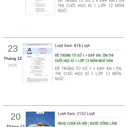
ĐỀ TRÚNG TỦ SỐ 2 + ĐÁP ÁN | ÔN
THI CUỐI HỌC KÌ 1 LỚP 12 MÔN
NGỮ...
23
Lượt Xem: 818 Lượt
ĐỀ TRÚNG TỦ SỐ 1 + ĐÁP ÁN | ÔN THI
Tháng 12
CUỐI HỌC KÌ 1 LỚP 12 MÔN NGỮ VĂN
2025
ĐỀ TRÚNG TỦ SỐ 1 + ĐÁP ÁN | ÔN
THI CUỐI HỌC KÌ 1 LỚP 12 MÔN
NGỮ...
20
Lượt Xem: 2152 Lượt
NGHỊ LUẬN XÃ HỘI | ĐƯỢC SỐNG LÀM
Tháng 12