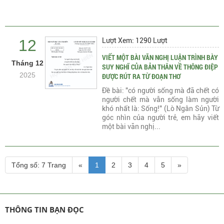
12
Lượt Xem: 1290 Lượt
VIẾT MỘT BÀI VĂN NGHỊ LUẬN TRÌNH BÀY
Tháng 12
SUY NGHĨ CỦA BẢN THÂN VỀ THÔNG ĐIỆP
2025
ĐƯỢC RÚT RA TỪ ĐOẠN THƠ
Đề bài: "có người sống mà đã chết có
người chết mà vẫn sống làm người
khó nhất là: Sống!" (Lò Ngân Sủn) Từ
góc nhìn của người trẻ, em hãy viết
một bài văn nghị...
Tổng số: 7 Trang
«
1
2
3
4
5
»
THÔNG TIN BẠN ĐỌC