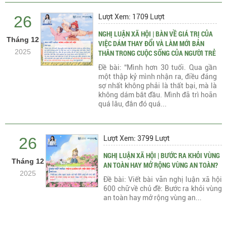
26
Lượt Xem: 1709 Lượt
NGHỊ LUẬN XÃ HỘI | BÀN VỀ GIÁ TRỊ CỦA
Tháng 12
VIỆC DÁM THAY ĐỔI VÀ LÀM MỚI BẢN
2025
THÂN TRONG CUỘC SỐNG CỦA NGƯỜI TRẺ
Đề bài: “Mình hơn 30 tuổi. Qua gần
một thập kỷ mình nhận ra, điều đáng
sợ nhất không phải là thất bại, mà là
không dám bắt đầu. Mình đã trì hoãn
quá lâu, đắn đó quá...
26
Lượt Xem: 3799 Lượt
NGHỊ LUẬN XÃ HỘI | BƯỚC RA KHỎI VÙNG
Tháng 12
AN TOÀN HAY MỞ RỘNG VÙNG AN TOÀN?
2025
Đề bài: Viết bài văn nghị luận xã hội
600 chữ về chủ đề: Bước ra khỏi vùng
an toàn hay mở rộng vùng an...