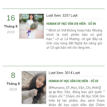
16
Lượt Xem: 3257 Lượt
HUMAN OF HỌC VĂN CHỊ HIÊN - SỐ 06
Tháng 8
" Mình có thể không hoàn hảo Nhưng
2019
mình là một phiên bản có giới
hạn." <3 🌿 Lê Hương- cô gái đầy cá
tính của vùng đất Nghệ An nắng gió
🌿 Cô gái bảo với chị rằng em...
8
Lượt Xem: 3014 Lượt
HUMAN OF HỌC VĂN CHỊ HIÊN - SỐ 05
Tháng 8
[#Humans_Of_Học_Văn_Chị_Hiên]]
2019
📖📖Học Văn, đừng bao giờ quên "
chăm chỉ " Chăm chỉ để đọc SGK tìm
hiểu kỹ tác phẩm, đọc sách tham
khảo để học cách diễn đạt Chăm