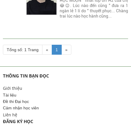
HỌC MUỘN " nhất lớp off H2 của chị
😂😉. Lúc nào đến cũng " đưa ra 1
ngàn lẻ 1 lí do " thuyết phục... Chàng
trai lúc nào học hành cũng...
Tổng số: 1 Trang
«
1
»
THÔNG TIN BẠN ĐỌC
Giới thiệu
Tài liệu
Đề thi Đại học
Cảm nhận học viên
Liên hệ
ĐĂNG KÝ HỌC