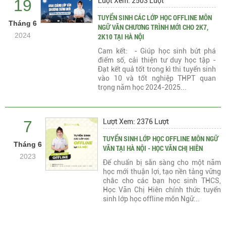
19
Lượt Xem: 2503 Lượt
TUYỂN SINH CÁC LỚP HỌC OFFLINE MÔN
Tháng 6
NGỮ VĂN CHƯƠNG TRÌNH MỚI CHO 2K7,
2024
2K10 TẠI HÀ NỘI
Cam kết: - Giúp học sinh bứt phá
điểm số, cải thiện tư duy học tập -
Đạt kết quả tốt trong kì thi tuyển sinh
vào 10 và tốt nghiệp THPT quan
trọng năm học 2024-2025...
7
Lượt Xem: 2376 Lượt
TUYỂN SINH LỚP HỌC OFFLINE MÔN NGỮ
Tháng 6
VĂN TẠI HÀ NỘI - HỌC VĂN CHỊ HIÊN
2023
Để chuẩn bị sẵn sàng cho một năm
học mới thuận lợi, tạo nền tảng vững
chắc cho các bạn học sinh THCS,
Học Văn Chị Hiên chính thức tuyển
sinh lớp học offline môn Ngữ...