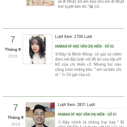
sẽ đi Nhật, bố em bảo cho em đi Nhật
hót tuyết bên đó."😂 Cô...
7
Lượt Xem: 2700 Lượt
HUMAN OF HỌC VĂN CHỊ HIÊN - SỐ 02
Tháng 8
🌸Đây là Minh Hồng- cô gái có niềm
2019
đam mê đặc biệt với đồ ăn của lớp off
H2 của chị Hiên <3. Nhưng lúc nào
cũng luôn miệng kêu: " em sợ béo chị
ơi " 💦 Cô gái của có...
7
Lượt Xem: 2831 Lượt
HUMAN OF HỌC VĂN CHỊ HIÊN - SỐ 01
Tháng 8
💦Đây chính là chàng trai hay " ĐI
2019