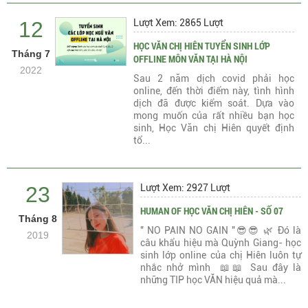
12
Lượt Xem: 2865 Lượt
HỌC VĂN CHỊ HIÊN TUYỂN SINH LỚP
Tháng 7
OFFLINE MÔN VĂN TẠI HÀ NỘI
2022
Sau 2 năm dịch covid phải học
online, đến thời điểm này, tình hình
dịch đã được kiểm soát. Dựa vào
mong muốn của rất nhiều bạn học
sinh, Học Văn chị Hiên quyết định
tổ...
23
Lượt Xem: 2927 Lượt
HUMAN OF HỌC VĂN CHỊ HIÊN - SỐ 07
Tháng 8
" NO PAIN NO GAIN "😎😎 🌿 Đó là
2019
câu khẩu hiệu mà Quỳnh Giang- học
sinh lớp online của chị Hiên luôn tự
nhắc nhở mình 📖📖 Sau đây là
những TIP học VĂN hiệu quả mà...