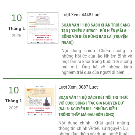
10
Lượt Xem: 4448 Lượt
SOẠN VĂN 11 BỘ SÁCH CHÂN TRỜI SÁNG
Tháng 1
TẠO | "CHIỀU SƯƠNG" - BÙI HIỂN (BÀI 6:
2025
SỐNG VỚI BIỂN RỪNG BAO LA (TRUYỆN
NGẮN))
Nội dung chính: Chiều sương là
những hồi ức của lão Nhiệm Bình về
một lần ra khơi trong buổi trời sương
mù mịt. Ông kể về những kinh
nghiệm trải qua của người đi biển,...
10
Lượt Xem: 3087 Lượt
SOẠN VĂN 11 BỘ SÁCH KẾT NỐI TRI THỨC
Tháng 1
VỚI CUỘC SỐNG | "TÁC GIA NGUYỄN DU"
2025
(BÀI 6: NGUYỄN DU - “NHỮNG ĐIỀU
TRÔNG THẤY MÀ ĐAU ĐỚN LÒNG)
Nội dung chính: Khái quát những
thông tin chính về tiểu sử Nguyễn Du;
những đặc điểm nội dung, nghệ thuật