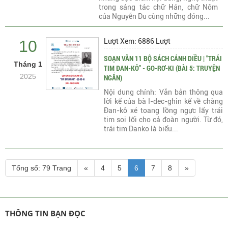
trong sáng tác chữ Hán, chữ Nôm
của Nguyễn Du cùng những đóng...
10
Lượt Xem: 6886 Lượt
SOẠN VĂN 11 BỘ SÁCH CÁNH DIỀU | "TRÁI
Tháng 1
TIM ĐAN-KÔ" - GO-RƠ-KI (BÀI 5: TRUYỆN
2025
NGẮN)
Nội dung chính: Văn bản thông qua
lời kể của bà I-dec-ghin kể về chàng
Đan-kô xé toang lồng ngực lấy trái
tim soi lối cho cả đoàn người. Từ đó,
trái tim Danko là biểu...
Tổng số: 79 Trang
«
4
5
6
7
8
»
THÔNG TIN BẠN ĐỌC