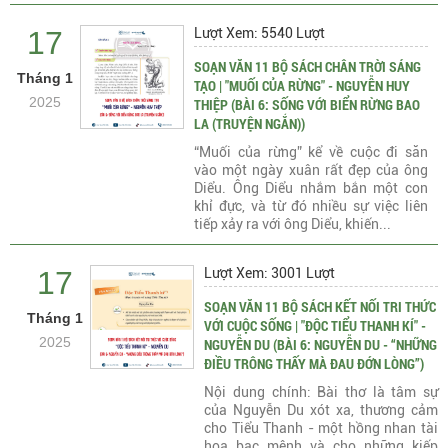
17
Lượt Xem: 5540 Lượt
SOẠN VĂN 11 BỘ SÁCH CHÂN TRỜI SÁNG
Tháng 1
TẠO | "MUỐI CỦA RỪNG" - NGUYỄN HUY
2025
THIỆP (BÀI 6: SỐNG VỚI BIỂN RỪNG BAO
LA (TRUYỆN NGẮN))
“Muối của rừng” kể về cuộc đi săn
vào một ngày xuân rất đẹp của ông
Diểu. Ông Diểu nhắm bắn một con
khỉ đực, và từ đó nhiều sự việc liên
tiếp xảy ra với ông Diểu, khiến...
17
Lượt Xem: 3001 Lượt
SOẠN VĂN 11 BỘ SÁCH KẾT NỐI TRI THỨC
Tháng 1
VỚI CUỘC SỐNG | "ĐỘC TIỂU THANH KÍ" -
2025
NGUYỄN DU (BÀI 6: NGUYỄN DU - “NHỮNG
ĐIỀU TRÔNG THẤY MÀ ĐAU ĐỚN LÒNG”)
Nội dung chính: Bài thơ là tâm sự
của Nguyễn Du xót xa, thương cảm
cho Tiểu Thanh - một hồng nhan tài
hoa bạc mệnh và cho những kiếp