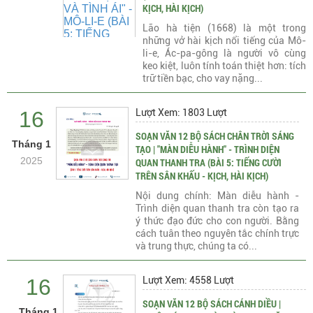
KỊCH, HÀI KỊCH)
Lão hà tiện (1668) là một trong
những vở hài kịch nổi tiếng của Mô-
li-e, Ác-pa-gông là người vô cùng
keo kiệt, luôn tính toán thiệt hơn: tích
trữ tiền bạc, cho vay nặng...
16
Lượt Xem: 1803 Lượt
SOẠN VĂN 12 BỘ SÁCH CHÂN TRỜI SÁNG
Tháng 1
TẠO | "MÀN DIỄU HÀNH" - TRÌNH DIỆN
2025
QUAN THANH TRA (BÀI 5: TIẾNG CƯỜI
TRÊN SÂN KHẤU - KỊCH, HÀI KỊCH)
Nội dung chính: Màn diễu hành -
Trình diện quan thanh tra còn tạo ra
ý thức đạo đức cho con người. Bằng
cách tuân theo nguyên tắc chính trực
và trung thực, chúng ta có...
16
Lượt Xem: 4558 Lượt
SOẠN VĂN 12 BỘ SÁCH CÁNH DIỀU |
Tháng 1