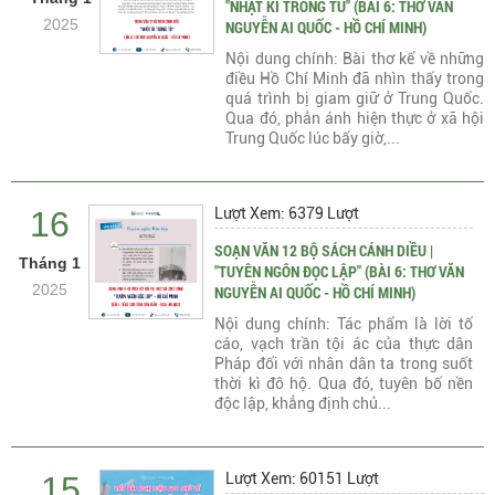
"NHẬT KÍ TRONG TÙ" (BÀI 6: THƠ VĂN
2025
NGUYỄN AI QUỐC - HỒ CHÍ MINH)
Nội dung chính: Bài thơ kể về những
điều Hồ Chí Minh đã nhìn thấy trong
quá trình bị giam giữ ở Trung Quốc.
Qua đó, phản ánh hiện thực ở xã hội
Trung Quốc lúc bấy giờ,...
16
Lượt Xem: 6379 Lượt
SOẠN VĂN 12 BỘ SÁCH CÁNH DIỀU |
Tháng 1
"TUYÊN NGÔN ĐỌC LẬP" (BÀI 6: THƠ VĂN
2025
NGUYỄN AI QUỐC - HỒ CHÍ MINH)
Nội dung chính: Tác phẩm là lời tố
cáo, vạch trần tội ác của thực dân
Pháp đối với nhân dân ta trong suốt
thời kì đô hộ. Qua đó, tuyên bố nền
độc lập, khẳng định chủ...
15
Lượt Xem: 60151 Lượt