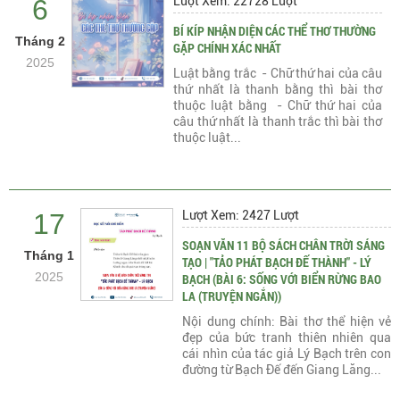
6
Lượt Xem: 22728 Lượt
BÍ KÍP NHẬN DIỆN CÁC THỂ THƠ THƯỜNG
Tháng 2
GẶP CHÍNH XÁC NHẤT
2025
Luật bằng trắc - Chữ thứ hai của câu
thứ nhất là thanh bằng thì bài thơ
thuộc luật bằng - Chữ thứ hai của
câu thứ nhất là thanh trắc thì bài thơ
thuộc luật...
17
Lượt Xem: 2427 Lượt
SOẠN VĂN 11 BỘ SÁCH CHÂN TRỜI SÁNG
Tháng 1
TẠO | "TẢO PHÁT BẠCH ĐẾ THÀNH" - LÝ
2025
BẠCH (BÀI 6: SỐNG VỚI BIỂN RỪNG BAO
LA (TRUYỆN NGẮN))
Nội dung chính: Bài thơ thể hiện vẻ
đẹp của bức tranh thiên nhiên qua
cái nhìn của tác giả Lý Bạch trên con
đường từ Bạch Đế đến Giang Lăng...