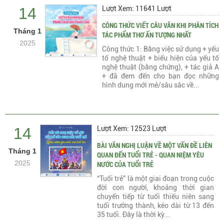
14
Lượt Xem: 11641 Lượt
CÔNG THỨC VIẾT CÂU VĂN KHI PHÂN TÍCH
Tháng 1
TÁC PHẨM THƠ ẤN TƯỢNG NHẤT
2025
Công thức 1: Bằng việc sử dụng + yếu
tố nghệ thuật + biểu hiện của yếu tố
nghệ thuật (bằng chứng), + tác giả A
+ đã đem đến cho bạn đọc những
hình dung mới mẻ/sâu sắc về...
14
Lượt Xem: 12523 Lượt
BÀI VĂN NGHỊ LUẬN VỀ MỘT VẤN ĐỀ LIÊN
Tháng 1
QUAN ĐẾN TUỔI TRẺ - QUAN NIỆM YÊU
2025
NƯỚC CỦA TUỔI TRẺ
“Tuổi trẻ” là một giai đoạn trong cuộc
đời con người, khoảng thời gian
chuyển tiếp từ tuổi thiếu niên sang
tuổi trưởng thành, kéo dài từ 13 đến
35 tuổi. Đây là thời kỳ...