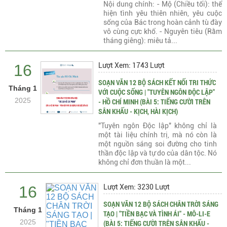
Nội dung chính: - Mộ (Chiều tối): thể
hiện tình yêu thiên nhiên, yêu cuộc
sống của Bác trong hoàn cảnh tù đày
vô cùng cực khổ. - Nguyên tiêu (Rằm
tháng giêng): miêu tả...
16
Lượt Xem: 1743 Lượt
SOẠN VĂN 12 BỘ SÁCH KẾT NỐI TRI THỨC
Tháng 1
VỚI CUỘC SỐNG | "TUYÊN NGÔN ĐỘC LẬP"
2025
- HỒ CHÍ MINH (BÀI 5: TIẾNG CƯỜI TRÊN
SÂN KHẤU - KỊCH, HÀI KỊCH)
"Tuyên ngôn Độc lập" không chỉ là
một tài liệu chính trị, mà nó còn là
một nguồn sáng soi đường cho tinh
thần độc lập và tự do của dân tộc. Nó
không chỉ đơn thuần là một...
16
Lượt Xem: 3230 Lượt
SOẠN VĂN 12 BỘ SÁCH CHÂN TRỜI SÁNG
Tháng 1
TẠO | "TIỀN BẠC VÀ TÌNH ÁI" - MÔ-LI-E
2025
(BÀI 5: TIẾNG CƯỜI TRÊN SÂN KHẤU -