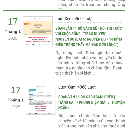
hồng nhan đa truân nói chung. Ông
đã...
17
Lượt Xem: 3672 Lượt
SOẠN VĂN 11 BỘ SÁCH KẾT NỐI TRI THỨC
Tháng 1
VỚI CUỘC SỐNG | "TRAO DUYÊN" -
2025
NGUYỄN DU (BÀI 6: NGUYỄN DU - “NHỮNG
ĐIỀU TRÔNG THẤY MÀ ĐAU ĐỚN LÒNG”)
Nội dung chính: Kiều ngồi thao thức
nghĩ đến thân phận và tình yêu lỡ dở
của mình. Nàng nhờ Thúy Vân thay
mình trả nghĩa cho chàng Kim. Đoạn
trích thể hiện bi kịch...
17
Lượt Xem: 4080 Lượt
SOẠN VĂN 11 BỘ SÁCH CÁNH DIỀU |
Tháng 1
"TẦNG HAI" - PHONG ĐIỆP (BÀI 5: TRUYỆN
2025
NGẮN)
Nội dung chính: Văn bản là câu
chuyện kể về lối sống của các thành
viên trong một căn nhà cho thuê dưới