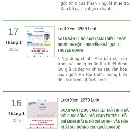
góc nhìn của Phan - người thuê trọ.
Sau tất cả, cô nhận ra hạnh...
17
Lượt Xem: 3969 Lượt
SOẠN VĂN 11 BỘ SÁCH CÁNH DIỀU | "MỘT
Tháng 1
NGƯỜI HÀ NỘI" - NGUYỄN KHẢI (BÀI 5:
2025
TRUYỆN NGẮN)
* Nội dung chính: Văn bản sự trân
trọng và mong muốn tha thiết được
lưu giữ vẻ đẹp và chiều sâu văn hóa
của người Hà Nội trước những biến
đổi dữ dội của thời đại mới...
16
Lượt Xem: 2673 Lượt
SOẠN VĂN 12 BỘ SÁCH KẾT NỐI TRI THỨC
Tháng 1
VỚI CUỘC SỐNG | MỘ, NGUYÊN TIÊU - HỒ
2025
CHÍ MINH (BÀI 6: HỒ CHÍ MINH - VĂN HÓA
PHẢI SOI ĐƯỜNG CHO QUỐC DÂN ĐI)