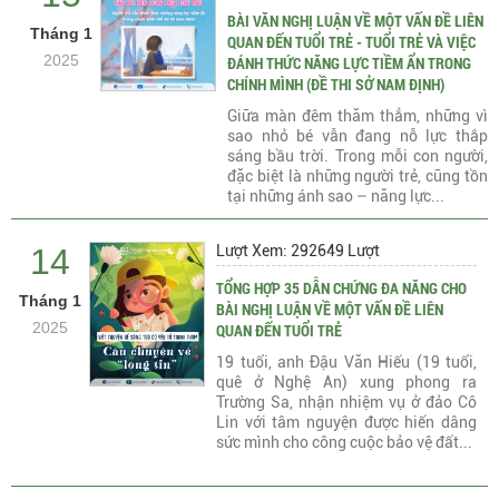
BÀI VĂN NGHỊ LUẬN VỀ MỘT VẤN ĐỀ LIÊN
Tháng 1
QUAN ĐẾN TUỔI TRẺ - TUỔI TRẺ VÀ VIỆC
2025
ĐÁNH THỨC NĂNG LỰC TIỀM ẨN TRONG
CHÍNH MÌNH (ĐỀ THI SỞ NAM ĐỊNH)
Giữa màn đêm thăm thẳm, những vì
sao nhỏ bé vẫn đang nỗ lực thắp
sáng bầu trời. Trong mỗi con người,
đặc biệt là những người trẻ, cũng tồn
tại những ánh sao – năng lực...
14
Lượt Xem: 292649 Lượt
TỔNG HỢP 35 DẪN CHỨNG ĐA NĂNG CHO
Tháng 1
BÀI NGHỊ LUẬN VỀ MỘT VẤN ĐỀ LIÊN
2025
QUAN ĐẾN TUỔI TRẺ
19 tuổi, anh Đậu Văn Hiếu (19 tuổi,
quê ở Nghệ An) xung phong ra
Trường Sa, nhận nhiệm vụ ở đảo Cô
Lin với tâm nguyện được hiến dâng
sức mình cho công cuộc bảo vệ đất...