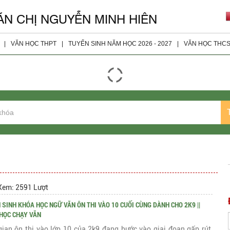
ĂN CHỊ NGUYỄN MINH HIÊN
|
VĂN HỌC THPT
|
TUYỂN SINH NĂM HỌC 2026 - 2027
|
VĂN HỌC THC
giáo viên
Đọc - Hiểu
Tài Liệu 
ện
Nghị Luận Xã Hội
Tài Liệu 
Nghị Luận Văn Học
Tài Liệu 
Tài Liệu Bổ Sung
Tài Liệu 
Tài Liệu Lớp 10
Tài Liệu Lớp 11
Tài liệu Lớp 12
Xem: 2591 Lượt
 SINH KHÓA HỌC NGỮ VĂN ÔN THI VÀO 10 CUỐI CÙNG DÀNH CHO 2K9 ||
Đề Thi Các Năm
HỌC CHẠY VĂN
gian ôn thi vào lớp 10 của 2k9 đang bước vào giai đoạn gấp rút,