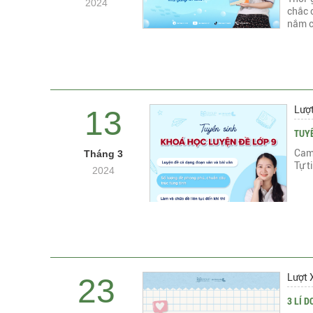
2024
chắc 
nắm c
Lượ
13
TUYỂ
Cam 
Tháng 3
Tự t
2024
Lượt 
23
3 LÍ 