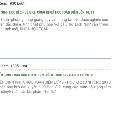
Xem: 1930 Lượt
 SINH HỌC KÌ 2 - VỀ ĐÍCH CÙNG KHOÁ HỌC TOÀN DIỆN LỚP 10, 11
ộ trình, phương pháp giảng dạy và những tài liệu được nghiên cứu
rên đặc điểm, tính chất phù hợp với cả 3 bộ sách Ngữ Văn trong
g trình mới, KHÓA HỌC TOÀN...
t Xem: 1695 Lượt
N SINH KHÓA HỌC TOÀN DIỆN LỚP 8 - HỌC KÌ 2 DÀNH CHO 2K10
ỂN SINH KHÓA HỌC TOÀN DIỆN LỚP 8 - HỌC KÌ 2 DÀNH CHO 2K10
khóa học kéo dài xuyên suốt học kì 2, cung cấp toàn bộ trọng tâm
 chuyên sâu các tác phẩm Thơ Thất...