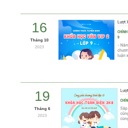
Lượt 
16
CHÍNH
9
Tháng 10
- Nắm
2023
chươn
luận x
Lượ
19
CHÍN
Sắp 
Tháng 6
cũng
2023
cùng