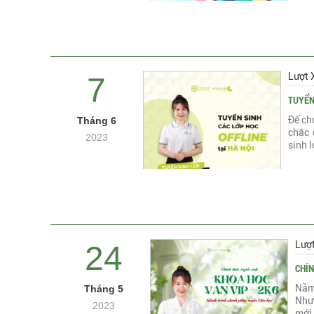
Lượt 
7
TUYỂN
Để ch
Tháng 6
chắc 
2023
sinh 
Lượ
24
CHÍN
Năm
Tháng 5
Nhưn
2023
mới 