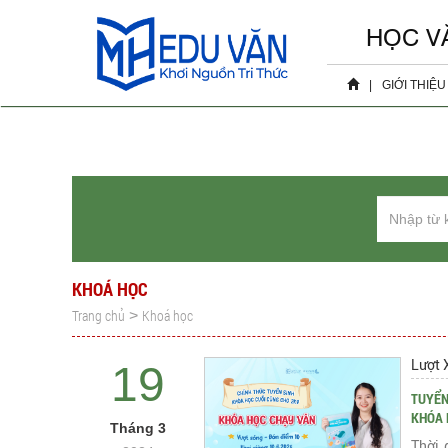
HỌC V
|
GIỚI THIỆU
Hồ sơ 
Sự ki
KHOÁ HỌC
Trang chủ
Khoá học
>
Lượt 
19
TUYỂN
KHÓA 
Tháng 3
Thời 