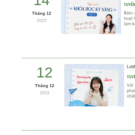
14
TUYỂN
Bám s
Tháng 12
hoạt 
2023
làm b
Lượ
12
TUYỂ
Với
Tháng 12
phư
2023
nhiề