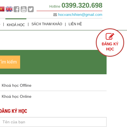
0399.320.698
Hotline
hocvanchihien@gmail.com
S
|
|
SÁCH THAM KHẢO
|
LIÊN HỆ
KHOÁ HỌC
Lớp 9
Khoá học Offline
Tình Yêu
ĐĂNG KÝ
Lớp 8
Khoá học Online
Cuộc Sống
HỌC
Lớp 7
Văn Học
Tìm kiếm
Lớp 6
Sách Ôn Thi Đại Học
Khoá học Offline
Khoá học Online
ĐĂNG KÝ HỌC