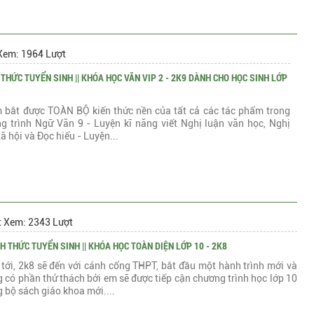
Xem: 1964 Lượt
 THỨC TUYỂN SINH || KHÓA HỌC VĂN VIP 2 - 2K9 DÀNH CHO HỌC SINH LỚP
 bắt được TOÀN BỘ kiến thức nền của tất cả các tác phẩm trong
g trình Ngữ Văn 9 - Luyện kĩ năng viết Nghị luận văn học, Nghị
ã hội và Đọc hiểu - Luyện...
t Xem: 2343 Lượt
H THỨC TUYỂN SINH || KHÓA HỌC TOÀN DIỆN LỚP 10 - 2K8
tới, 2k8 sẽ đến với cánh cổng THPT, bắt đầu một hành trình mới và
 có phần thử thách bởi em sẽ được tiếp cận chương trình học lớp 10
 bộ sách giáo khoa mới....