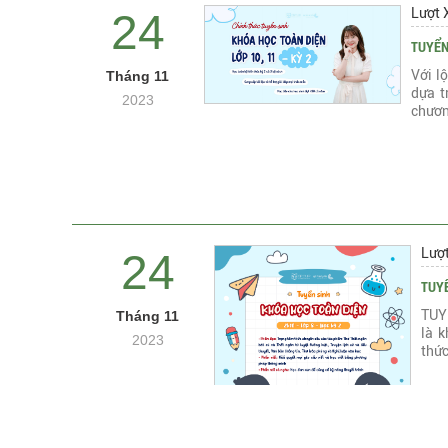
Lượt 
24
TUYỂN
Với l
Tháng 11
dựa t
2023
chươn
Lượ
24
TUYỂ
TUY
Tháng 11
là 
2023
thức