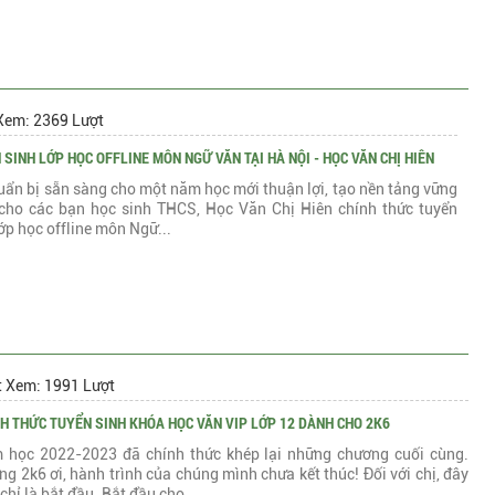
Xem: 2369 Lượt
 SINH LỚP HỌC OFFLINE MÔN NGỮ VĂN TẠI HÀ NỘI - HỌC VĂN CHỊ HIÊN
uẩn bị sẵn sàng cho một năm học mới thuận lợi, tạo nền tảng vững
cho các bạn học sinh THCS, Học Văn Chị Hiên chính thức tuyển
lớp học offline môn Ngữ...
t Xem: 1991 Lượt
H THỨC TUYỂN SINH KHÓA HỌC VĂN VIP LỚP 12 DÀNH CHO 2K6
 học 2022-2023 đã chính thức khép lại những chương cuối cùng.
g 2k6 ơi, hành trình của chúng mình chưa kết thúc! Đối với chị, đây
chỉ là bắt đầu. Bắt đầu cho...