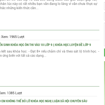
chắn lúc này có rất nhiều bạn vẫn đang lo lắng vì vẫn chưa thực sự
hắc những kiến thức cần...
t Xem: 1965 Lượt
N SINH KHÓA HỌC ÔN THI VÀO 10 LỚP 9 || KHÓA HỌC LUYỆN ĐỀ LỚP 9
kết sau khóa học: - Đạt 8+ nếu chăm chỉ và theo sát lộ trình học. -
in ứng biến với tất cả các dạng...
Xem: 1385 Lượt
DO EM KHÔNG THỂ BỎ LỠ KHÓA HỌC NGHỊ LUẬN XÃ HỘI CHUYÊN SÂU