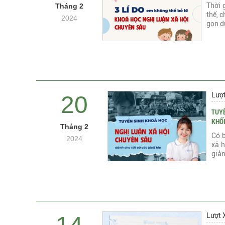
Thời 
Tháng 2
thế, 
2024
gọn d
Lượ
20
TUYÊ
KHỐ
Tháng 2
Có b
2024
xã 
giản
Lượt 