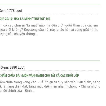
Xem: 1778 Lượt
ỊP 20/10, HAY LÀ MÌNH “THÚ TỘI” ĐI?
m có câu chuyện “bí mật” nào mà đến giờ người thân của các em
hưa biết không? Đọc xong câu hỏi này, chắc hẳn ai cũng giật mình,
 lượng câu chuyện không...
t Xem: 3880 Lượt
CHẤM CHỮA BÀI (MÔN VĂN) DÀNH CHO TẤT CẢ CÁC KHỐI LỚP
ấm chữa trong vòng 24h - Cải thiện tư duy sắp xếp luận điểm, nâng
 khả năng diễn đạt, tăng mức điểm lên nhanh chóng - Chỉ ra những
sai để chỉnh sửa - Định...