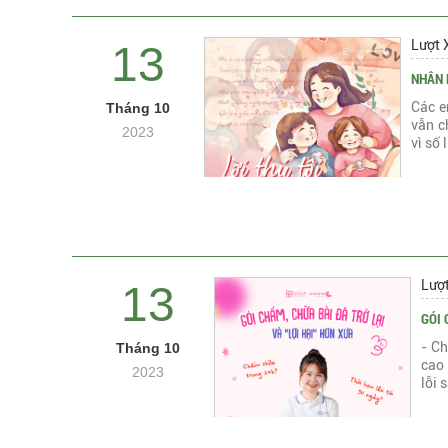
Lượt 
13
NHÂN D
Các e
Tháng 10
vẫn c
2023
vì số
Lượ
13
GÓI 
- Ch
Tháng 10
cao
2023
lỗi 