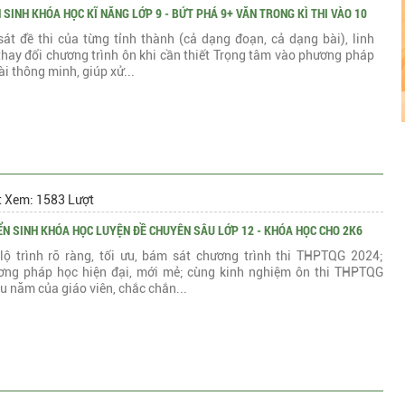
 SINH KHÓA HỌC KĨ NĂNG LỚP 9 - BỨT PHÁ 9+ VĂN TRONG KÌ THI VÀO 10
át đề thi của từng tỉnh thành (cả dạng đoạn, cả dạng bài), linh
thay đổi chương trình ôn khi cần thiết Trọng tâm vào phương pháp
ài thông minh, giúp xử...
t Xem: 1583 Lượt
N SINH KHÓA HỌC LUYỆN ĐỀ CHUYÊN SÂU LỚP 12 - KHÓA HỌC CHO 2K6
 lộ trình rõ ràng, tối ưu, bám sát chương trình thi THPTQG 2024;
ơng pháp học hiện đại, mới mẻ; cùng kinh nghiệm ôn thi THPTQG
u năm của giáo viên, chắc chắn...