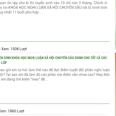
gian ôn tập cho kì thi tuyển sinh vào 10 chỉ còn 3 tháng. Chính vì
chị tin KHÓA HỌC NGHỊ LUẬN XÃ HỘI CHUYÊN SÂU với lộ trình tinh
uy nhất 11 buổi phù hợp...
t Xem: 1508 Lượt
N SINH KHÓA HỌC NGHỊ LUẬN XÃ HỘI CHUYÊN SÂU DÀNH CHO TẤT CẢ CÁC
I LỚP
ao giờ em tự hỏi làm thế nào để đạt điểm tuyệt đối phần nghị luận
hội? Tại sao em đã làm đủ các phần mà điểm vẫn chưa cao? Hay đơn
 em đang tìm kiếm “mẹo” để...
Xem: 1860 Lượt