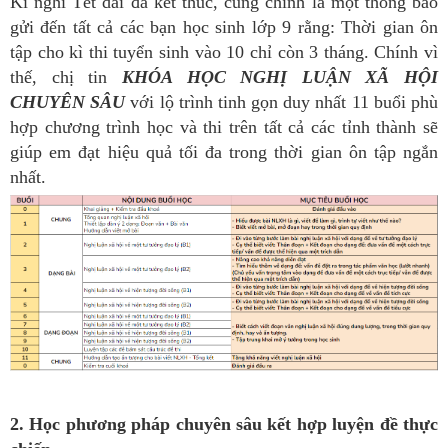
Kì nghỉ Tết dài đã kết thúc, cũng chính là một thông báo
gửi đến tất cả các bạn học sinh lớp 9 rằng: Thời gian ôn
tập cho kì thi tuyển sinh vào 10 chỉ còn 3 tháng. Chính vì
thế, chị tin
KHÓA HỌC NGHỊ LUẬN XÃ HỘI
CHUYÊN SÂU
với lộ trình tinh gọn duy nhất 11 buổi phù
hợp chương trình học và thi trên tất cả các tỉnh thành sẽ
giúp em đạt hiệu quả tối đa trong thời gian ôn tập ngắn
nhất.
2. Học phương pháp chuyên sâu kết hợp luyện đề thực