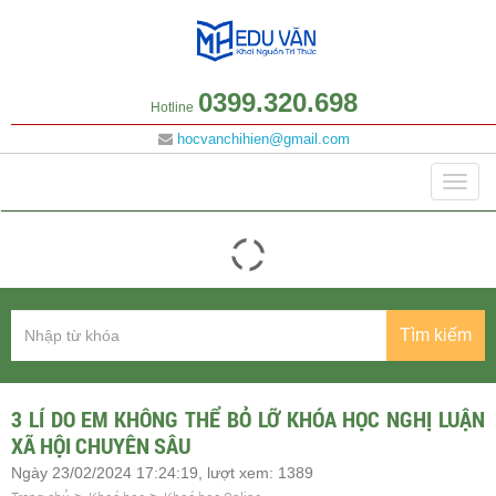
0399.320.698
Hotline
hocvanchihien@gmail.com
Danh mục
Togg
navig
Tìm kiếm
3 LÍ DO EM KHÔNG THỂ BỎ LỠ KHÓA HỌC NGHỊ LUẬN
XÃ HỘI CHUYÊN SÂU
Ngày 23/02/2024 17:24:19, lượt xem: 1389