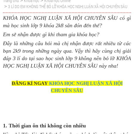
Trang chủ
Khoá học
Khoá học Online
>
>
3 LÍ DO EM KHÔNG THỂ BỎ LỠ KHÓA HỌC NGHỊ LUẬN XÃ HỘI CHUYÊN SÂU
>
KHÓA HỌC NGHỊ LUẬN XÃ HỘI CHUYÊN SÂU có gì
mà học sinh lớp 9 khóa 2k8 săn đón đến thế?
Em sẽ nhận được gì khi tham gia khóa học?
Đây là những câu hỏi mà chị nhận được rất nhiều từ các
bạn 2k9 trong những ngày qua. Vậy thì hãy cùng chị giải
đáp 3 lí do tại sao học sinh lớp 9 không nên bỏ lỡ KHÓA
HỌC NGHỊ LUẬN XÃ HỘI CHUYÊN SÂU này nha!
ĐĂNG KÍ NGAY
KHÓA HỌC NGHỊ LUẬN XÃ HỘI
CHUYÊN SÂU
1. Thời gian ôn thi không còn nhiều