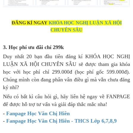
ĐĂNG KÍ NGAY
KHÓA HỌC NGHỊ LUẬN XÃ HỘI
CHUYÊN SÂU
3. Học phí ưu đãi chỉ 299k
Duy nhất 20 bạn đầu tiên đăng kí KHÓA HỌC NGHỊ
LUẬN XÃ HỘI CHUYÊN SÂU sẽ được tham gia khóa
học với học phí chỉ 299.000đ (học phí gốc 599.000đ).
Chúng mình còn đang phân vân điều gì mà vẫn chưa đăng
ký nhỉ?
Nếu có bất kì câu hỏi gì, hãy liên hệ ngay về FANPAGE
để được hỗ trợ tư vấn và giải đáp thắc mắc nha!
-
Fanpage Học Văn Chị Hiên
-
Fanpage Học Văn Chị Hiên - THCS Lớp 6,7,8,9