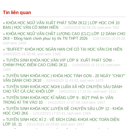
Tin liên quan
» KHÓA HỌC NGỮ VĂN XUẤT PHÁT SỚM 2K12 | LỚP HỌC CHỈ 10
BẠN | HỌC VĂN CÔ MINH HIÊN
- 14/05/2026 09:58:29, lượt xem: 593
» KHÓA HỌC NGỮ VĂN CHẤT LƯỢNG CAO (CLC) LỚP 12 DÀNH CHO
2K8 – Đồng hành chinh phục kỳ thi TN THPT 2026
- 10/07/2025 10:29:28,
lượt xem: 2400
» "BUFFET" KHÓA HỌC NGẮN HẠN CHỈ CÓ TẠI HỌC VĂN CHỊ HIÊN
-
15/05/2025 16:38:48, lượt xem: 1585
» TUYỂN SINH KHÓA HỌC VĂN VIP LỚP 9: XUẤT PHÁT SỚM -
CHINH PHỤC ĐIỂM CAO CÙNG 2K11
- 21/04/2025 15:10:19, lượt xem:
2465
» TUYỂN SINH KHÓA HỌC | KHÓA HỌC TINH GỌN - 20 NGÀY "CHẠY"
VĂN DÀNH CHO 2K10
- 03/04/2025 11:43:42, lượt xem: 1470
» TUYÊN SINH KHÓA HỌC NGHỊ LUẬN XÃ HỘI CHUYÊN SÂU DÀNH
CHO TẤT CẢ CÁC KHỐI LỚP
- 19/02/2024 17:31:02, lượt xem: 1511
» TUYỂN SINH KHÓA HỌC KĨ NĂNG LỚP 9 - BỨT PHÁ 9+ VĂN
TRONG KÌ THI VÀO 10
- 14/12/2023 17:07:58, lượt xem: 1867
» TUYỂN SINH KHÓA HỌC LUYỆN ĐỀ CHUYÊN SÂU LỚP 12 - KHÓA
HỌC CHO 2K6
- 12/12/2023 17:07:41, lượt xem: 1584
» TUYỂN SINH HỌC KÌ 2 - VỀ ĐÍCH CÙNG KHOÁ HỌC TOÀN DIỆN
LỚP 10, 11
- 23/11/2023 18:29:00, lượt xem: 1937