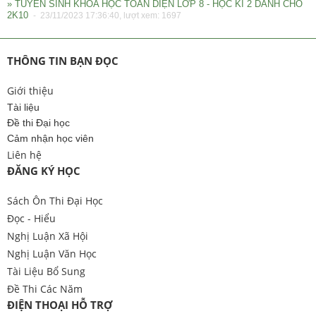
» TUYỂN SINH KHÓA HỌC TOÀN DIỆN LỚP 8 - HỌC KÌ 2 DÀNH CHO
2K10
- 23/11/2023 17:36:40, lượt xem: 1697
THÔNG TIN BẠN ĐỌC
Giới thiệu
Tài liệu
Đề thi Đại học
Cảm nhận học viên
Liên hệ
ĐĂNG KÝ HỌC
Sách Ôn Thi Đại Học
Đọc - Hiểu
Nghị Luận Xã Hội
Nghị Luận Văn Học
Tài Liệu Bổ Sung
Đề Thi Các Năm
ĐIỆN THOẠI HỖ TRỢ