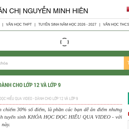
ĂN CHỊ NGUYỄN MINH HIÊN
|
VĂN HỌC THPT
|
TUYỂN SINH NĂM HỌC 2026 - 2027
|
VĂN HỌC THC
giáo viên
Đọc - Hiểu
Tài Liệu 
ện
Nghị Luận Xã Hội
Tài Liệu 
Nghị Luận Văn Học
Tài Liệu 
Tài Liệu Bổ Sung
Tài Liệu 
Tài Liệu Lớp 10
DÀNH CHO LỚP 12 VÀ LỚP 9
Tài Liệu Lớp 11
ỌC HIỂU QUA VIDEO - DÀNH CHO LỚP 12 VÀ LỚP 9
Tài liệu Lớp 12
n chiếm 30% số điểm, là phần các bạn dễ ăn điểm nhưng
Đề Thi Các Năm
t định tuyển sinh KHÓA HỌC ĐỌC HIỂU QUA VIDEO - với
 này.