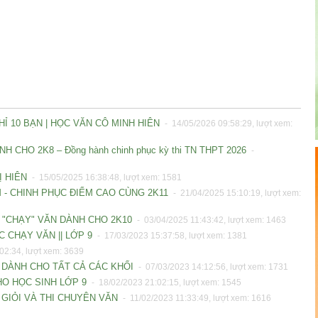
Ỉ 10 BẠN | HỌC VĂN CÔ MINH HIÊN
- 14/05/2026 09:58:29, lượt xem:
CHO 2K8 – Đồng hành chinh phục kỳ thi TN THPT 2026
-
Ị HIÊN
- 15/05/2025 16:38:48, lượt xem: 1581
M - CHINH PHỤC ĐIỂM CAO CÙNG 2K11
- 21/04/2025 15:10:19, lượt xem:
Y "CHẠY" VĂN DÀNH CHO 2K10
- 03/04/2025 11:43:42, lượt xem: 1463
 CHẠY VĂN || LỚP 9
- 17/03/2023 15:37:58, lượt xem: 1381
02:34, lượt xem: 3639
U DÀNH CHO TẤT CẢ CÁC KHỐI
- 07/03/2023 14:12:56, lượt xem: 1731
HO HỌC SINH LỚP 9
- 18/02/2023 21:02:15, lượt xem: 1545
 GIỎI VÀ THI CHUYÊN VĂN
- 11/02/2023 11:33:49, lượt xem: 1616