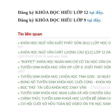
Đăng ký KHÓA ĐỌC HIỂU LỚP 12
tại đây
.
Đăng ký KHÓA ĐỌC HIỂU LỚP 9
tại đây.
Tin liên quan
» KHÓA HỌC NGỮ VĂN XUẤT PHÁT SỚM 2K12 | LỚP HỌC CH
577
» KHÓA HỌC NGỮ VĂN CHẤT LƯỢNG CAO (CLC) LỚP 12 DÀNH 
10/07/2025 10:29:28, lượt xem: 2388
» "BUFFET" KHÓA HỌC NGẮN HẠN CHỈ CÓ TẠI HỌC VĂN CH
» TUYỂN SINH KHÓA HỌC VĂN VIP LỚP 9: XUẤT PHÁT SỚ
2457
» TUYỂN SINH KHÓA HỌC | KHÓA HỌC TINH GỌN - 20 NGÀ
» BÙNG NỔ TUYỂN SINH KHÓA HỌC CUỐI CÙNG - KHÓA HỌC
» ĐỌC THỬ: TÀI LIỆU KHÓA HỌC CHẠY VĂN
- 17/03/2023 10:
» TUYỂN SINH KHÓA HỌC NGHỊ LUẬN XÃ HỘI CHUYÊN SÂ
» CHÍNH THỨC TUYỂN SINH KHOÁ HỌC LUYỆN ĐỀ DÀNH C
» CƠ HỘI CUỐI SỞ HỮU TOÀN BỘ VIDEO ÔN THI HỌC SINH