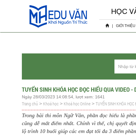
HỌC V
|
GIỚI THIỆU
Hồ sơ 
Sự ki
TUYỂN SINH KHÓA HỌC ĐỌC HIỂU QUA VIDEO - 
Ngày 28/03/2023 14:08:54, lượt xem: 1641
Trang chủ
Khoá học
Khoá học Online
TUYỂN SINH KHÓA HỌC Đ
>
>
>
Trong bài thi môn Ngữ Văn, phần đọc hiểu là phầ
cũng dễ mất điểm nhất. Chính vì thế, chị quyế
lộ trình 10 buổi giúp các em đạt tối đa 3 điểm phần