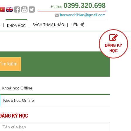
0399.320.698
Hotline
hocvanchihien@gmail.com
S
|
|
SÁCH THAM KHẢO
|
LIÊN HỆ
KHOÁ HỌC
Lớp 9
Khoá học Offline
Tình Yêu
ĐĂNG KÝ
Lớp 8
Khoá học Online
Cuộc Sống
HỌC
Lớp 7
Văn Học
Tìm kiếm
Lớp 6
Sách Ôn Thi Đại Học
Khoá học Offline
Khoá học Online
ĐĂNG KÝ HỌC