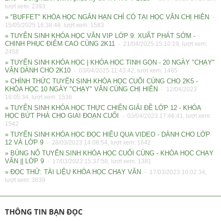
lượt xem: 2393
» "BUFFET" KHÓA HỌC NGẮN HẠN CHỈ CÓ TẠI HỌC VĂN CHỊ HIÊN
-
15/05/2025 16:38:48, lượt xem: 1583
» TUYỂN SINH KHÓA HỌC VĂN VIP LỚP 9: XUẤT PHÁT SỚM -
CHINH PHỤC ĐIỂM CAO CÙNG 2K11
- 21/04/2025 15:10:19, lượt xem:
2458
» TUYỂN SINH KHÓA HỌC | KHÓA HỌC TINH GỌN - 20 NGÀY "CHẠY"
VĂN DÀNH CHO 2K10
- 03/04/2025 11:43:42, lượt xem: 1465
» CHÍNH THỨC TUYỂN SINH KHÓA HỌC CUỐI CÙNG CHO 2K5 -
KHÓA HỌC 10 NGÀY "CHẠY" VĂN CÙNG CHỊ HIÊN
- 12/04/2023
16:05:34, lượt xem: 1536
» TUYỂN SINH KHÓA HỌC THỰC CHIẾN GIẢI ĐỀ LỚP 12 - KHÓA
HỌC BỨT PHÁ CHO GIAI ĐOẠN CUỐI
- 03/04/2023 17:46:41, lượt xem:
1542
» TUYỂN SINH KHÓA HỌC ĐỌC HIỂU QUA VIDEO - DÀNH CHO LỚP
12 VÀ LỚP 9
- 28/03/2023 14:08:54, lượt xem: 1642
» BÙNG NỔ TUYỂN SINH KHÓA HỌC CUỐI CÙNG - KHÓA HỌC CHẠY
VĂN || LỚP 9
- 17/03/2023 15:37:58, lượt xem: 1381
» ĐỌC THỬ: TÀI LIỆU KHÓA HỌC CHẠY VĂN
- 17/03/2023 10:02:34,
lượt xem: 3639
THÔNG TIN BẠN ĐỌC