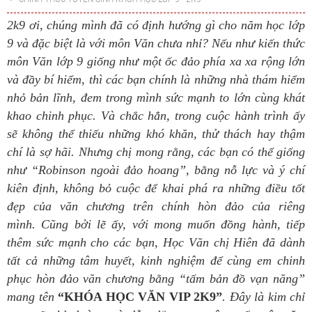
2k9 ơi, chúng mình đã có định hướng gì cho năm học lớp
9 và đặc biệt là với môn Văn chưa nhỉ?
Nếu như kiến thức
môn Văn lớp 9 giống như một ốc đảo phía xa xa rộng lớn
và đầy bí hiểm, thì các bạn chính là những nhà thám hiểm
nhỏ bản lĩnh, đem trong mình sức mạnh to lớn cùng khát
khao chinh phục. Và chắc hẳn, trong cuộc hành trình ấy
sẽ không thể thiếu những khó khăn, thử thách hay thậm
chí là sợ hãi. Nhưng chị mong rằng, các bạn có thể giống
như “Robinson ngoài đảo hoang”, bằng nỗ lực và ý chí
kiên định, không bỏ cuộc để khai phá ra những điều tốt
đẹp của văn chương trên chính hòn đảo của riêng
mình.
Cũng bởi lẽ ấy, với mong muốn đồng hành, tiếp
thêm sức mạnh cho các bạn, Học Văn chị Hiên đã dành
tất cả những tâm huyết, kinh nghiệm để cùng em chinh
phục hòn đảo văn chương bằng “tấm bản đồ vạn năng”
mang tên
“KHÓA HỌC VĂN VIP 2K9”
. Đây là kim chỉ