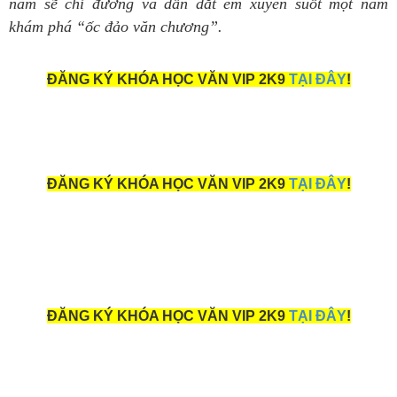
nam sẽ chỉ đường và dẫn dắt em xuyên suốt một năm
khám phá “ốc đảo văn chương”.
ĐĂNG KÝ KHÓA HỌC VĂN VIP 2K9
TẠI ĐÂY
!
ĐĂNG KÝ KHÓA HỌC VĂN VIP 2K9
TẠI ĐÂY
!
ĐĂNG KÝ KHÓA HỌC VĂN VIP 2K9
TẠI ĐÂY
!