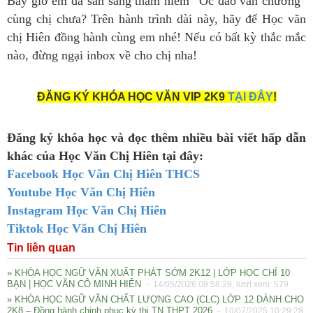
Bây giờ em đã sẵn sàng thám hiểm “Ốc đảo văn chương”
cùng chị chưa? Trên hành trình dài này, hãy để Học văn
chị Hiên đồng hành cùng em nhé! Nếu có bất kỳ thắc mắc
nào, đừng ngại inbox về cho chị nha!
ĐĂNG KÝ KHÓA HỌC VĂN VIP 2K9
TẠI ĐÂY
!
Đăng ký khóa học và đọc thêm nhiều bài viết hấp dẫn
khác của Học Văn Chị Hiên tại đây:
Facebook Học Văn Chị Hiên THCS
Youtube Học Văn Chị Hiên
Instagram Học Văn Chị Hiên
Tiktok Học Văn Chị Hiên
Tin liên quan
» KHÓA HỌC NGỮ VĂN XUẤT PHÁT SỚM 2K12 | LỚP HỌC CHỈ 10
BẠN | HỌC VĂN CÔ MINH HIÊN
- 14/05/2026 09:58:29, lượt xem: 579
» KHÓA HỌC NGỮ VĂN CHẤT LƯỢNG CAO (CLC) LỚP 12 DÀNH CHO
2K8 – Đồng hành chinh phục kỳ thi TN THPT 2026
- 10/07/2025 10:29:28,