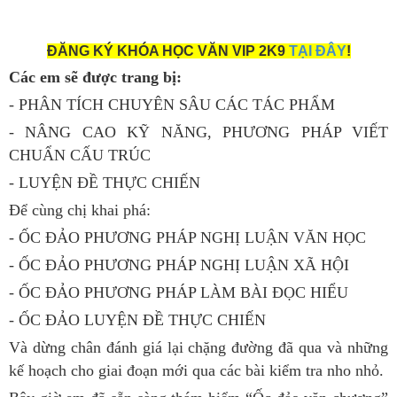
ĐĂNG KÝ KHÓA HỌC VĂN VIP 2K9
TẠI ĐÂY
!
Các em sẽ được trang bị:
- PHÂN TÍCH CHUYÊN SÂU CÁC TÁC PHẨM
- NÂNG CAO KỸ NĂNG, PHƯƠNG PHÁP VIẾT
CHUẨN CẤU TRÚC
- LUYỆN ĐỀ THỰC CHIẾN
Để cùng chị khai phá:
- ỐC ĐẢO PHƯƠNG PHÁP NGHỊ LUẬN VĂN HỌC
- ỐC ĐẢO PHƯƠNG PHÁP NGHỊ LUẬN XÃ HỘI
- ỐC ĐẢO PHƯƠNG PHÁP LÀM BÀI ĐỌC HIỂU
- ỐC ĐẢO LUYỆN ĐỀ THỰC CHIẾN
Và dừng chân đánh giá lại chặng đường đã qua và những
kế hoạch cho giai đoạn mới qua các bài kiểm tra nho nhỏ.