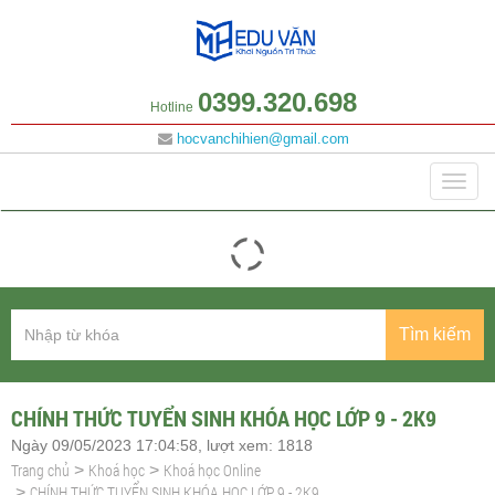
0399.320.698
Hotline
hocvanchihien@gmail.com
Danh mục
Togg
navig
Tìm kiếm
CHÍNH THỨC TUYỂN SINH KHÓA HỌC LỚP 9 - 2K9
Ngày 09/05/2023 17:04:58, lượt xem: 1818
Trang chủ
Khoá học
Khoá học Online
>
>
CHÍNH THỨC TUYỂN SINH KHÓA HỌC LỚP 9 - 2K9
>