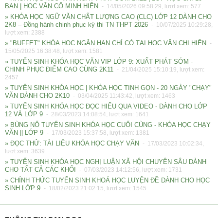
BẠN | HỌC VĂN CÔ MINH HIÊN
- 14/05/2026 09:58:29, lượt xem: 577
» KHÓA HỌC NGỮ VĂN CHẤT LƯỢNG CAO (CLC) LỚP 12 DÀNH CHO
2K8 – Đồng hành chinh phục kỳ thi TN THPT 2026
- 10/07/2025 10:29:28,
lượt xem: 2388
» "BUFFET" KHÓA HỌC NGẮN HẠN CHỈ CÓ TẠI HỌC VĂN CHỊ HIÊN
-
15/05/2025 16:38:48, lượt xem: 1581
» TUYỂN SINH KHÓA HỌC VĂN VIP LỚP 9: XUẤT PHÁT SỚM -
CHINH PHỤC ĐIỂM CAO CÙNG 2K11
- 21/04/2025 15:10:19, lượt xem:
2457
» TUYỂN SINH KHÓA HỌC | KHÓA HỌC TINH GỌN - 20 NGÀY "CHẠY"
VĂN DÀNH CHO 2K10
- 03/04/2025 11:43:42, lượt xem: 1463
» TUYỂN SINH KHÓA HỌC ĐỌC HIỂU QUA VIDEO - DÀNH CHO LỚP
12 VÀ LỚP 9
- 28/03/2023 14:08:54, lượt xem: 1641
» BÙNG NỔ TUYỂN SINH KHÓA HỌC CUỐI CÙNG - KHÓA HỌC CHẠY
VĂN || LỚP 9
- 17/03/2023 15:37:58, lượt xem: 1381
» ĐỌC THỬ: TÀI LIỆU KHÓA HỌC CHẠY VĂN
- 17/03/2023 10:02:34,
lượt xem: 3639
» TUYỂN SINH KHÓA HỌC NGHỊ LUẬN XÃ HỘI CHUYÊN SÂU DÀNH
CHO TẤT CẢ CÁC KHỐI
- 07/03/2023 14:12:56, lượt xem: 1731
» CHÍNH THỨC TUYỂN SINH KHOÁ HỌC LUYỆN ĐỀ DÀNH CHO HỌC
SINH LỚP 9
- 18/02/2023 21:02:15, lượt xem: 1545