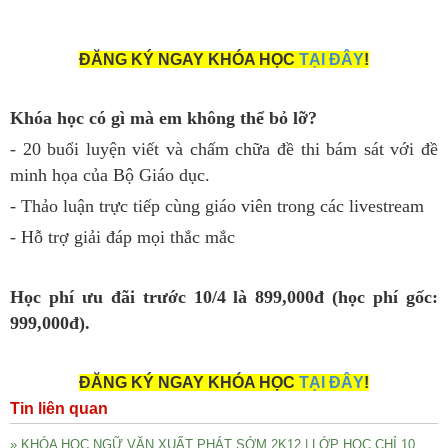
ĐĂNG KÝ NGAY KHÓA HỌC
TẠI ĐÂY
!
Khóa học có gì mà em không thể bỏ lỡ?
- 20 buổi luyện viết và chấm chữa đề thi bám sát với đề
minh họa của Bộ Giáo dục.
- Thảo luận trực tiếp cùng giáo viên trong các livestream
- Hỗ trợ giải đáp mọi thắc mắc
Học phí ưu đãi trước 10/4 là 899,000đ (học phí gốc:
999,000đ).
ĐĂNG KÝ NGAY KHÓA HỌC
TẠI ĐÂY
!
Tin liên quan
» KHÓA HỌC NGỮ VĂN XUẤT PHÁT SỚM 2K12 | LỚP HỌC CHỈ 10