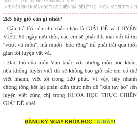
Trang chủ
Khoá học
Khoá học Online
>
>
TUYỂN SINH KHÓA HỌC THỰC CHIẾN GIẢI ĐỀ LỚP 12 - KHÓA HỌC BỨT PHÁ CHO
>
2k5 bây giờ cần gì nhất?
- Câu trả lời của chị chắc chắn là GIẢI ĐỀ và LUYỆN
VIẾT. 80 ngày nữa thôi, các em sẽ phải đối mặt với kì thi
"vượt vũ môn", mà muốn "hóa rồng" thì phải trải qua thời
gian tôi luyện vất vả.
- Đặc thù của môn Văn khác với những môn học khác,
nếu không luyện viết thì sẽ không bao giờ các em có thể
viết nhanh, viết tốt trong 120 phút. Vì vậy, hãy nhanh
chóng tổng kết lại phần kiến thức nền để "xắn tay áo" lên
luyện viết cùng chị trong KHÓA HỌC THỰC CHIẾN
GIẢI ĐỀ nhé!
ĐĂNG KÝ NGAY KHÓA HỌC
TẠI ĐÂY
!