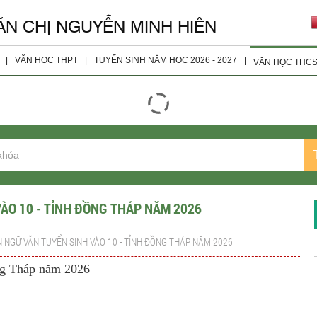
ĂN CHỊ NGUYỄN MINH HIÊN
|
VĂN HỌC THPT
|
TUYỂN SINH NĂM HỌC 2026 - 2027
|
VĂN HỌC THC
giáo viên
Đọc - Hiểu
Tài Liệu 
ện
Nghị Luận Xã Hội
Tài Liệu 
Nghị Luận Văn Học
Tài Liệu 
Tài Liệu Bổ Sung
Tài Liệu 
Tài Liệu Lớp 10
VÀO 10 - TỈNH ĐỒNG THÁP NĂM 2026
Tài Liệu Lớp 11
N NGỮ VĂN TUYỂN SINH VÀO 10 - TỈNH ĐỒNG THÁP NĂM 2026
Tài liệu Lớp 12
ng Tháp năm 2026
Đề Thi Các Năm