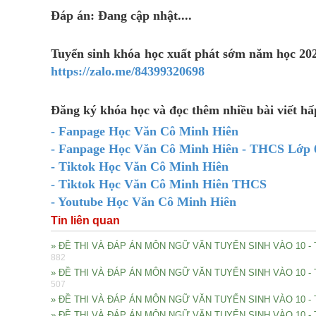
Đáp án: Đang cập nhật....
Tuyển sinh khóa học xuất phát sớm năm học 2026
https://zalo.me/84399320698
Đăng ký khóa học và đọc thêm nhiều bài viết h
- Fanpage Học Văn Cô Minh Hiên
- Fanpage Học Văn Cô Minh Hiên - THCS Lớp 6
- Tiktok Học Văn Cô Minh Hiên
- Tiktok Học Văn Cô Minh Hiên THCS
- Youtube Học Văn Cô Minh Hiên
Tin liên quan
» ĐỀ THI VÀ ĐÁP ÁN MÔN NGỮ VĂN TUYỂN SINH VÀO 10 
882
» ĐỀ THI VÀ ĐÁP ÁN MÔN NGỮ VĂN TUYỂN SINH VÀO 10 -
507
» ĐỀ THI VÀ ĐÁP ÁN MÔN NGỮ VĂN TUYỂN SINH VÀO 10 -
» ĐỀ THI VÀ ĐÁP ÁN MÔN NGỮ VĂN TUYỂN SINH VÀO 10 -