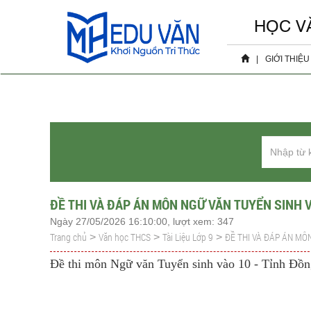
HỌC V
|
GIỚI THIỆU
Hồ sơ 
Sự ki
ĐỀ THI VÀ ĐÁP ÁN MÔN NGỮ VĂN TUYỂN SINH 
Ngày 27/05/2026 16:10:00, lượt xem: 347
Trang chủ
Văn học THCS
Tài Liệu Lớp 9
ĐỀ THI VÀ ĐÁP ÁN MÔ
>
>
>
Đề thi môn Ngữ văn Tuyển sinh vào 10 - Tỉnh Đồ