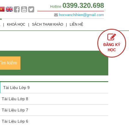
0399.320.698
Hotline
hocvanchihien@gmail.com
|
KHOÁ HỌC
|
SÁCH THAM KHẢO
|
LIÊN HỆ
S
Lớp 9
Khoá học Offline
Tình Yêu
ĐĂNG KÝ
Lớp 8
Khoá học Online
Cuộc Sống
HỌC
Lớp 7
Văn Học
Tìm kiếm
Lớp 6
Sách Ôn Thi Đại Học
Tài Liệu Lớp 9
Tài Liệu Lớp 8
Tài Liệu Lớp 7
Tài Liệu Lớp 6