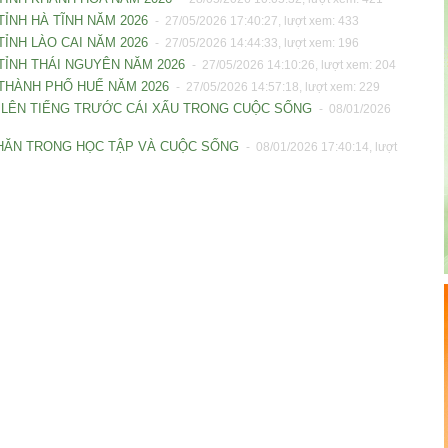
TỈNH HÀ TĨNH NĂM 2026
- 27/05/2026 17:40:27, lượt xem: 433
TỈNH LÀO CAI NĂM 2026
- 27/05/2026 14:44:33, lượt xem: 196
 TỈNH THÁI NGUYÊN NĂM 2026
- 27/05/2026 14:10:26, lượt xem: 204
- THÀNH PHỐ HUẾ NĂM 2026
- 27/05/2026 14:57:18, lượt xem: 229
ẢM LÊN TIẾNG TRƯỚC CÁI XẤU TRONG CUỘC SỐNG
- 08/01/2026
 KHĂN TRONG HỌC TẬP VÀ CUỘC SỐNG
- 08/01/2026 17:40:14, lượt