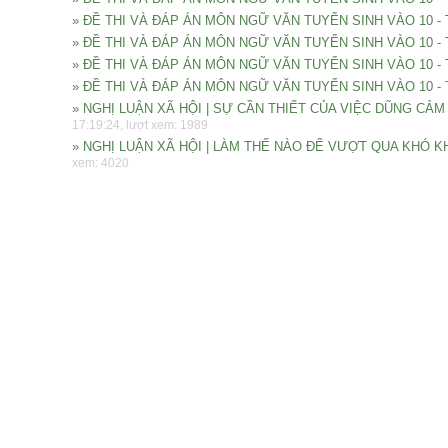
» ĐỀ THI VÀ ĐÁP ÁN MÔN NGỮ VĂN TUYỂN SINH VÀO 10 - 
» ĐỀ THI VÀ ĐÁP ÁN MÔN NGỮ VĂN TUYỂN SINH VÀO 10 - 
» ĐỀ THI VÀ ĐÁP ÁN MÔN NGỮ VĂN TUYỂN SINH VÀO 10 -
» ĐỀ THI VÀ ĐÁP ÁN MÔN NGỮ VĂN TUYỂN SINH VÀO 10 
» NGHỊ LUẬN XÃ HỘI | SỰ CẦN THIẾT CỦA VIỆC DŨNG C
17:19:24, lượt xem: 1989
» NGHỊ LUẬN XÃ HỘI | LÀM THẾ NÀO ĐỂ VƯỢT QUA KHÓ
xem: 4020