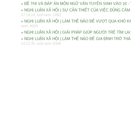
» ĐỀ THI VÀ ĐÁP ÁN MÔN NGỮ VĂN TUYỂN SINH VÀO 10 
» NGHỊ LUẬN XÃ HỘI | SỰ CẦN THIẾT CỦA VIỆC DŨNG C
17:19:24, lượt xem: 1990
» NGHỊ LUẬN XÃ HỘI | LÀM THẾ NÀO ĐỂ VƯỢT QUA KHÓ
xem: 4020
» NGHỊ LUẬN XÃ HỘI | GIẢI PHÁP GIÚP NGƯỜI TRẺ TÌM LẠ
» NGHỊ LUẬN XÃ HỘI | LÀM THẾ NÀO ĐỂ GIA ĐÌNH TRỞ T
14:12:35, lượt xem: 6368