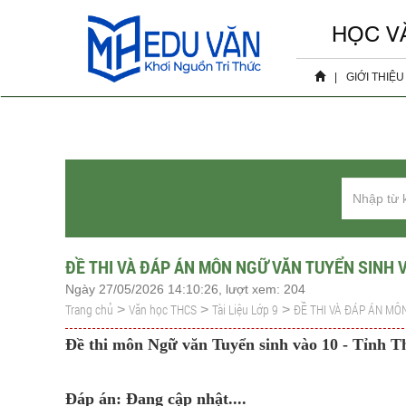
HỌC V
|
GIỚI THIỆU
Hồ sơ 
Sự ki
ĐỀ THI VÀ ĐÁP ÁN MÔN NGỮ VĂN TUYỂN SINH V
Ngày 27/05/2026 14:10:26, lượt xem: 204
Trang chủ
Văn học THCS
Tài Liệu Lớp 9
ĐỀ THI VÀ ĐÁP ÁN MÔ
>
>
>
Đề thi môn Ngữ văn Tuyển sinh vào 10 - Tỉnh 
Đáp án: Đang cập nhật....