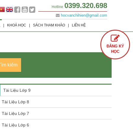
0399.320.698
Hotline
hocvanchihien@gmail.com
|
KHOÁ HỌC
|
SÁCH THAM KHẢO
|
LIÊN HỆ
S
Lớp 9
Khoá học Offline
Tình Yêu
ĐĂNG KÝ
Lớp 8
Khoá học Online
Cuộc Sống
HỌC
Lớp 7
Văn Học
Tìm kiếm
Lớp 6
Sách Ôn Thi Đại Học
Tài Liệu Lớp 9
Tài Liệu Lớp 8
Tài Liệu Lớp 7
Tài Liệu Lớp 6