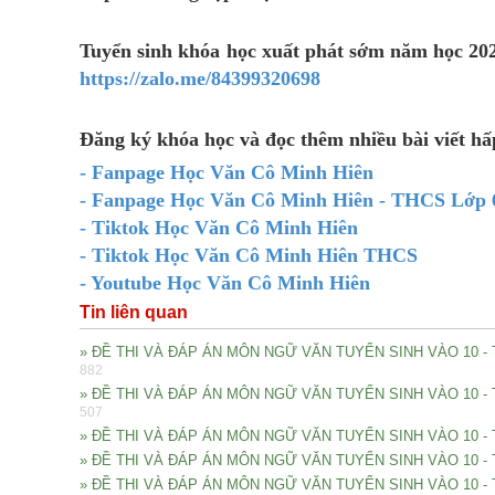
Tuyển sinh khóa học xuất phát sớm năm học 2026
https://zalo.me/84399320698
Đăng ký khóa học và đọc thêm nhiều bài viết h
- Fanpage Học Văn Cô Minh Hiên
- Fanpage Học Văn Cô Minh Hiên - THCS Lớp 6
- Tiktok Học Văn Cô Minh Hiên
- Tiktok Học Văn Cô Minh Hiên THCS
- Youtube Học Văn Cô Minh Hiên
Tin liên quan
» ĐỀ THI VÀ ĐÁP ÁN MÔN NGỮ VĂN TUYỂN SINH VÀO 10 
882
» ĐỀ THI VÀ ĐÁP ÁN MÔN NGỮ VĂN TUYỂN SINH VÀO 10 -
507
» ĐỀ THI VÀ ĐÁP ÁN MÔN NGỮ VĂN TUYỂN SINH VÀO 10 -
» ĐỀ THI VÀ ĐÁP ÁN MÔN NGỮ VĂN TUYỂN SINH VÀO 10 -
» ĐỀ THI VÀ ĐÁP ÁN MÔN NGỮ VĂN TUYỂN SINH VÀO 10 - 