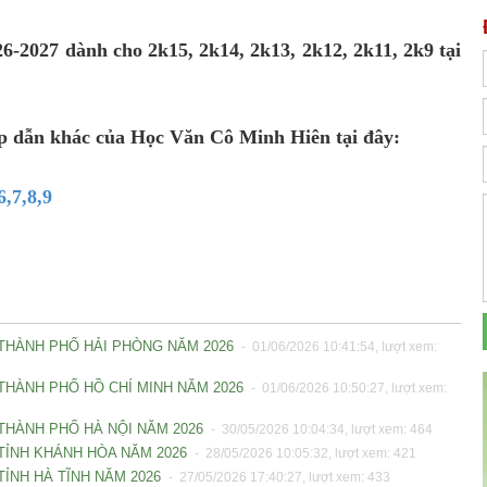
-2027 dành cho 2k15, 2k14, 2k13, 2k12, 2k11, 2k9 tại
ấp dẫn khác của Học Văn Cô Minh Hiên tại đây:
,7,8,9
- THÀNH PHỐ HẢI PHÒNG NĂM 2026
- 01/06/2026 10:41:54, lượt xem:
 THÀNH PHỐ HỒ CHÍ MINH NĂM 2026
- 01/06/2026 10:50:27, lượt xem:
 THÀNH PHỐ HÀ NỘI NĂM 2026
- 30/05/2026 10:04:34, lượt xem: 464
 TỈNH KHÁNH HÒA NĂM 2026
- 28/05/2026 10:05:32, lượt xem: 421
TỈNH HÀ TĨNH NĂM 2026
- 27/05/2026 17:40:27, lượt xem: 433