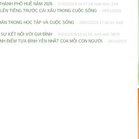
- THÀNH PHỐ HUẾ NĂM 2026
- 27/05/2026 14:57:18, lượt xem: 229
ẢM LÊN TIẾNG TRƯỚC CÁI XẤU TRONG CUỘC SỐNG
- 08/01/2026
 KHĂN TRONG HỌC TẬP VÀ CUỘC SỐNG
- 08/01/2026 17:40:14, lượt
I SỰ KẾT NỐI VỚI GIA ĐÌNH
- 05/01/2026 15:41:54, lượt xem: 5870
HÀNH ĐIỂM TỰA BÌNH YÊN NHẤT CỦA MỖI CON NGƯỜI
- 26/12/2025