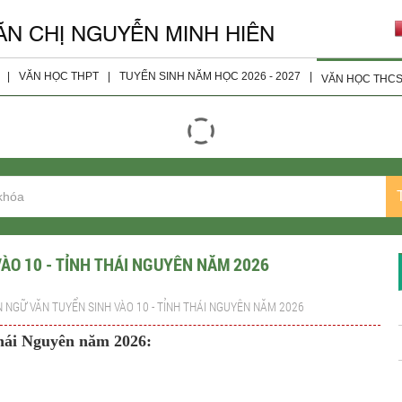
ĂN CHỊ NGUYỄN MINH HIÊN
|
VĂN HỌC THPT
|
TUYỂN SINH NĂM HỌC 2026 - 2027
|
VĂN HỌC THC
giáo viên
Đọc - Hiểu
Tài Liệu 
ện
Nghị Luận Xã Hội
Tài Liệu 
Nghị Luận Văn Học
Tài Liệu 
Tài Liệu Bổ Sung
Tài Liệu 
Tài Liệu Lớp 10
ÀO 10 - TỈNH THÁI NGUYÊN NĂM 2026
Tài Liệu Lớp 11
N NGỮ VĂN TUYỂN SINH VÀO 10 - TỈNH THÁI NGUYÊN NĂM 2026
Tài liệu Lớp 12
Thái Nguyên năm 2026:
Đề Thi Các Năm