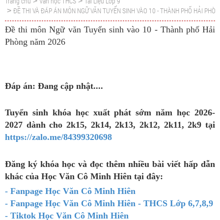
Trang chủ
Văn học THCS
Tài Liệu Lớp 9
>
>
ĐỀ THI VÀ ĐÁP ÁN MÔN NGỮ VĂN TUYỂN SINH VÀO 10 - THÀNH PHỐ HẢI PHÒ
>
Đề thi môn Ngữ văn Tuyển sinh vào 10 - Thành phố Hải
Phòng năm 2026
Đáp án: Đang cập nhật....
Tuyển sinh khóa học xuất phát sớm năm học 2026-
2027 dành cho 2k15, 2k14, 2k13, 2k12, 2k11, 2k9 tại
https://zalo.me/84399320698
Đăng ký khóa học và đọc thêm nhiều bài viết hấp dẫn
khác của Học Văn Cô Minh Hiên tại đây:
- Fanpage Học Văn Cô Minh Hiên
- Fanpage Học Văn Cô Minh Hiên - THCS Lớp 6,7,8,9
- Tiktok Học Văn Cô Minh Hiên