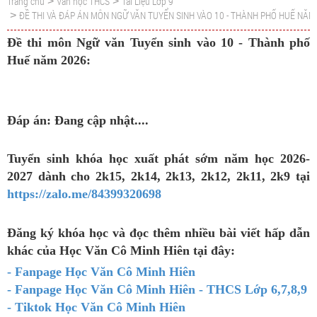
Trang chủ
Văn học THCS
Tài Liệu Lớp 9
>
>
ĐỀ THI VÀ ĐÁP ÁN MÔN NGỮ VĂN TUYỂN SINH VÀO 10 - THÀNH PHỐ HUẾ NĂM
>
Đề thi môn Ngữ văn Tuyển sinh vào 10 - Thành phố
Huế năm 2026:
Đáp án: Đang cập nhật....
Tuyển sinh khóa học xuất phát sớm năm học 2026-
2027 dành cho 2k15, 2k14, 2k13, 2k12, 2k11, 2k9 tại
https://zalo.me/84399320698
Đăng ký khóa học và đọc thêm nhiều bài viết hấp dẫn
khác của Học Văn Cô Minh Hiên tại đây:
- Fanpage Học Văn Cô Minh Hiên
- Fanpage Học Văn Cô Minh Hiên - THCS Lớp 6,7,8,9
- Tiktok Học Văn Cô Minh Hiên