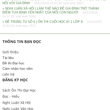
NỐI VỚI GIA ĐÌNH
- 05/01/2026 15:41:54, lượt xem: 5867
» NGHỊ LUẬN XÃ HỘI | LÀM THẾ NÀO ĐỂ GIA ĐÌNH TRỞ THÀNH
ĐIỂM TỰA BÌNH YÊN NHẤT CỦA MỖI CON NGƯỜI
- 26/12/2025
14:12:35, lượt xem: 6362
» ĐỀ TRÚNG TỦ SỐ 6 | ÔN THI CUỐI HỌC KÌ 1 LỚP 9
- 23/12/2025
10:44:30, lượt xem: 1571
THÔNG TIN BẠN ĐỌC
Giới thiệu
Tài liệu
Đề thi Đại học
Cảm nhận học viên
Liên hệ
ĐĂNG KÝ HỌC
Sách Ôn Thi Đại Học
Đọc - Hiểu
Nghị Luận Xã Hội
Nghị Luận Văn Học