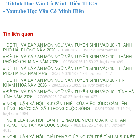
- Tiktok Học Văn Cô Minh Hiên THCS
- Youtube Học Văn Cô Minh Hiên
Tin liên quan
» ĐỀ THI VÀ ĐÁP ÁN MÔN NGỮ VĂN TUYỂN SINH VÀO 10 - THÀNH
PHỐ HẢI PHÒNG NĂM 2026
- 01/06/2026 10:41:54, lượt xem: 865
» ĐỀ THI VÀ ĐÁP ÁN MÔN NGỮ VĂN TUYỂN SINH VÀO 10 - THÀNH
PHỐ HỒ CHÍ MINH NĂM 2026
- 01/06/2026 10:50:27, lượt xem: 499
» ĐỀ THI VÀ ĐÁP ÁN MÔN NGỮ VĂN TUYỂN SINH VÀO 10 - THÀNH
PHỐ HÀ NỘI NĂM 2026
- 30/05/2026 10:04:34, lượt xem: 457
» ĐỀ THI VÀ ĐÁP ÁN MÔN NGỮ VĂN TUYỂN SINH VÀO 10 - TỈNH
KHÁNH HÒA NĂM 2026
- 28/05/2026 10:05:32, lượt xem: 414
» ĐỀ THI VÀ ĐÁP ÁN MÔN NGỮ VĂN TUYỂN SINH VÀO 10 - TỈNH HÀ
TĨNH NĂM 2026
- 27/05/2026 17:40:27, lượt xem: 427
» NGHỊ LUẬN XÃ HỘI | SỰ CẦN THIẾT CỦA VIỆC DŨNG CẢM LÊN
TIẾNG TRƯỚC CÁI XẤU TRONG CUỘC SỐNG
- 08/01/2026 17:19:24,
lượt xem: 1984
» NGHỊ LUẬN XÃ HỘI | LÀM THẾ NÀO ĐỂ VƯỢT QUA KHÓ KHĂN
TRONG HỌC TẬP VÀ CUỘC SỐNG
- 08/01/2026 17:40:14, lượt xem:
4011
» NGHỊ LUẬN XÃ HỘI | GIẢI PHÁP GIÚP NGƯỜI TRẺ TÌM LẠI SỰ KẾT