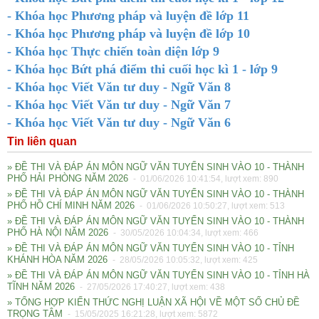
- Khóa học Phương pháp và luyện đề lớp 11
- Khóa học Phương pháp và luyện đề lớp 10
- Khóa học Thực chiến toàn diện lớp 9
- Khóa học Bứt phá điểm thi cuối học kì 1 - lớp 9
- Khóa học Viết Văn tư duy - Ngữ Văn 8
- Khóa học Viết Văn tư duy - Ngữ Văn 7
- Khóa học Viết Văn tư duy - Ngữ Văn 6
Tin liên quan
» ĐỀ THI VÀ ĐÁP ÁN MÔN NGỮ VĂN TUYỂN SINH VÀO 10 - THÀNH
PHỐ HẢI PHÒNG NĂM 2026
- 01/06/2026 10:41:54, lượt xem: 890
» ĐỀ THI VÀ ĐÁP ÁN MÔN NGỮ VĂN TUYỂN SINH VÀO 10 - THÀNH
PHỐ HỒ CHÍ MINH NĂM 2026
- 01/06/2026 10:50:27, lượt xem: 513
» ĐỀ THI VÀ ĐÁP ÁN MÔN NGỮ VĂN TUYỂN SINH VÀO 10 - THÀNH
PHỐ HÀ NỘI NĂM 2026
- 30/05/2026 10:04:34, lượt xem: 466
» ĐỀ THI VÀ ĐÁP ÁN MÔN NGỮ VĂN TUYỂN SINH VÀO 10 - TỈNH
KHÁNH HÒA NĂM 2026
- 28/05/2026 10:05:32, lượt xem: 425
» ĐỀ THI VÀ ĐÁP ÁN MÔN NGỮ VĂN TUYỂN SINH VÀO 10 - TỈNH HÀ
TĨNH NĂM 2026
- 27/05/2026 17:40:27, lượt xem: 438
» TỔNG HỢP KIẾN THỨC NGHỊ LUẬN XÃ HỘI VỀ MỘT SỐ CHỦ ĐỀ
TRỌNG TÂM
- 15/05/2025 16:21:28, lượt xem: 5872