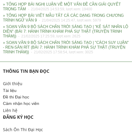
» TỔNG HỢP BÀI NGHỊ LUẬN VỀ MỘT VẤN ĐỀ CẦN GIẢI QUYẾT
TRỌNG TÂM
- 21/04/2025 14:53:59, lượt xem: 19400
» TỔNG HỢP BÀI VIẾT MẪU TẤT CẢ CÁC DẠNG TRONG CHƯƠNG
TRÌNH NGỮ VĂN 9
- 21/04/2025 14:25:47, lượt xem: 5979
» SOẠN VĂN 9 BỘ SÁCH CHÂN TRỜI SÁNG TẠO | “KẺ SÁT NHÂN LỘ
DIỆN" (BÀI 7: HÀNH TRÌNH KHÁM PHÁ SỰ THẬT (TRUYỆN TRINH
THÁM))
- 21/02/2025 17:25:59, lượt xem: 2625
» SOẠN VĂN 9 BỘ SÁCH CHÂN TRỜI SÁNG TẠO | "CÁCH SUY LUẬN"
- REN-SÂN RÍT (BÀI 7: HÀNH TRÌNH KHÁM PHÁ SỰ THẬT (TRUYỆN
TRINH THÁM))
- 21/02/2025 17:58:54, lượt xem: 3025
THÔNG TIN BẠN ĐỌC
Giới thiệu
Tài liệu
Đề thi Đại học
Cảm nhận học viên
Liên hệ
ĐĂNG KÝ HỌC
Sách Ôn Thi Đại Học