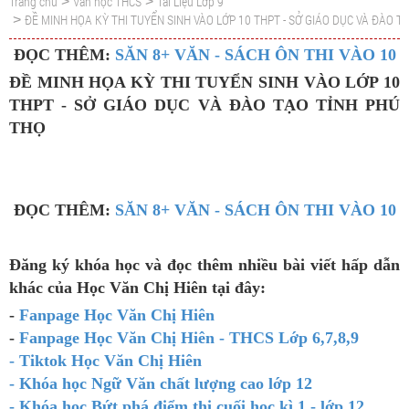
Trang chủ
Văn học THCS
Tài Liệu Lớp 9
>
>
ĐỀ MINH HỌA KỲ THI TUYỂN SINH VÀO LỚP 10 THPT - SỞ GIÁO DỤC VÀ ĐÀO T
>
ĐỌC THÊM:
SĂN 8+ VĂN - SÁCH ÔN THI VÀO 10
ĐỀ MINH HỌA KỲ THI TUYỂN SINH VÀO LỚP 10
THPT - SỞ GIÁO DỤC VÀ ĐÀO TẠO TỈNH PHÚ
THỌ
ĐỌC THÊM:
SĂN 8+ VĂN - SÁCH ÔN THI VÀO 10
Đăng ký khóa học và đọc thêm nhiều bài viết hấp dẫn
khác của Học Văn Chị Hiên tại đây:
-
Fanpage Học Văn Chị Hiên
-
Fanpage Học Văn Chị Hiên - THCS Lớp 6,7,8,9
- Tiktok Học Văn Chị Hiên
- Khóa học Ngữ Văn chất lượng cao lớp 12
- Khóa học Bứt phá điểm thi cuối học kì 1 - lớp 12