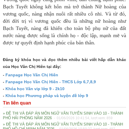
Bạch Tuyết không kết hôn mà trở thành Nữ hoàng của
vương quốc, nàng nhận nuôi rất nhiều cô nhi. Và từ đó,
đời đời trị vì vương quốc đều là những nữ hoàng như
Bạch Tuyết, nàng đã khiến cho toàn bộ phụ nữ của đất
nước nàng được sống là chính họ - độc lập, mạnh mẽ và
được tự quyết định hạnh phúc của bản thân.
Đăng ký khóa học và đọc thêm nhiều bài viết hấp dẫn khác
của Học Văn Chị Hiên tại đây:
-
Fanpage Học Văn Chị Hiên
-
Fanpage Học Văn Chị Hiên - THCS Lớp 6,7,8,9
-
Khóa học Văn vip lớp 9 - 2k10
-
Khóa học Phương pháp và luyện đề lớp 9
Tin liên quan
» ĐỀ THI VÀ ĐÁP ÁN MÔN NGỮ VĂN TUYỂN SINH VÀO 10 - THÀNH
PHỐ HẢI PHÒNG NĂM 2026
- 01/06/2026 10:41:54, lượt xem: 859
» ĐỀ THI VÀ ĐÁP ÁN MÔN NGỮ VĂN TUYỂN SINH VÀO 10 - THÀNH
PHỐ HỒ CHÍ MINH NĂM 2026