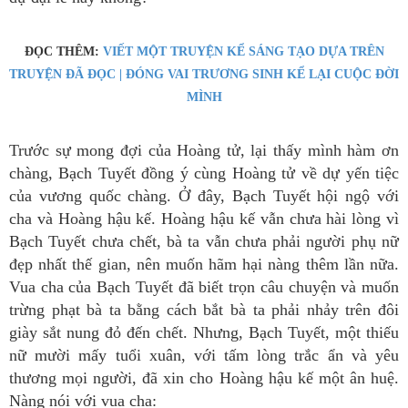
ĐỌC THÊM:
VIẾT MỘT TRUYỆN KỂ SÁNG TẠO DỰA TRÊN
TRUYỆN ĐÃ ĐỌC | ĐÓNG VAI TRƯƠNG SINH KỂ LẠI CUỘC ĐỜI
MÌNH
Trước sự mong đợi của Hoàng tử, lại thấy mình hàm ơn
chàng, Bạch Tuyết đồng ý cùng Hoàng tử về dự yến tiệc
của vương quốc chàng. Ở đây, Bạch Tuyết hội ngộ với
cha và Hoàng hậu kế. Hoàng hậu kế vẫn chưa hài lòng vì
Bạch Tuyết chưa chết, bà ta vẫn chưa phải người phụ nữ
đẹp nhất thế gian, nên muốn hãm hại nàng thêm lần nữa.
Vua cha của Bạch Tuyết đã biết trọn câu chuyện và muốn
trừng phạt bà ta bằng cách bắt bà ta phải nhảy trên đôi
giày sắt nung đỏ đến chết. Nhưng, Bạch Tuyết, một thiếu
nữ mười mấy tuổi xuân, với tấm lòng trắc ẩn và yêu
thương mọi người, đã xin cho Hoàng hậu kế một ân huệ.
Nàng nói với vua cha: