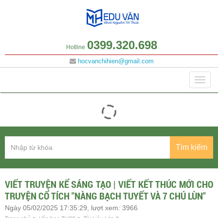
0399.320.698
Hotline
hocvanchihien@gmail.com
Danh mục
Togg
navig
Tìm kiếm
VIẾT TRUYỆN KỂ SÁNG TẠO | VIẾT KẾT THÚC MỚI CHO
TRUYỆN CỔ TÍCH "NÀNG BẠCH TUYẾT VÀ 7 CHÚ LÙN"
Ngày 05/02/2025 17:35:29, lượt xem: 3966