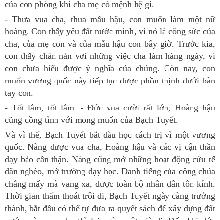
của con phòng khi cha mẹ có mệnh hệ gì.
- Thưa vua cha, thưa mẫu hậu, con muốn làm một nữ
hoàng. Con thấy yêu đất nước mình, vì nó là công sức của
cha, của mẹ con và của mẫu hậu con bây giờ. Trước kia,
con thấy chán nản với những việc cha làm hàng ngày, vì
con chưa hiểu được ý nghĩa của chúng. Còn nay, con
muốn vương quốc này tiếp tục được phồn thịnh dưới bàn
tay con.
- Tốt lắm, tốt lắm. - Đức vua cười rất lớn, Hoàng hậu
cũng đồng tình với mong muốn của Bạch Tuyết.
Và vì thế, Bạch Tuyết bắt đầu học cách trị vì một vương
quốc. Nàng được vua cha, Hoàng hậu và các vị cận thần
dạy bảo cần thận. Nàng cũng mở những hoạt động cứu tế
dân nghèo, mở trường dạy học. Danh tiếng của công chúa
chẳng mấy mà vang xa, được toàn bộ nhân dân tôn kính.
Thời gian thấm thoát trôi đi, Bạch Tuyết ngày càng trưởng
thành, bắt đầu có thể tự đưa ra quyết sách để xây dựng đất