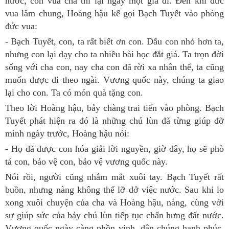
nước, còn vua cha thì lại ngày một già đi. Đến khi đức
vua lâm chung, Hoàng hậu kế gọi Bạch Tuyết vào phòng
đức vua:
- Bạch Tuyết, con, ta rất biết ơn con. Dẫu con nhỏ hơn ta,
nhưng con lại dạy cho ta nhiều bài học đắt giá. Ta trọn đời
sống với cha con, nay cha con đã rời xa nhân thế, ta cũng
muốn được đi theo ngài. Vương quốc này, chúng ta giao
lại cho con. Ta có món quà tặng con.
Theo lời Hoàng hậu, bảy chàng trai tiến vào phòng. Bạch
Tuyết phát hiện ra đó là những chú lùn đã từng giúp đỡ
mình ngày trước, Hoàng hậu nói:
- Họ đã được con hóa giải lời nguyền, giờ đây, họ sẽ phò
tá con, bảo vệ con, bảo vệ vương quốc này.
Nói rồi, người cũng nhắm mắt xuôi tay. Bạch Tuyết rất
buồn, nhưng nàng không thể lỡ dở việc nước. Sau khi lo
xong xuôi chuyện của cha và Hoàng hậu, nàng, cùng với
sự giúp sức của bảy chú lùn tiếp tục chấn hưng đất nước.
Vương quốc ngày càng phồn vinh, dân chúng hạnh phúc.