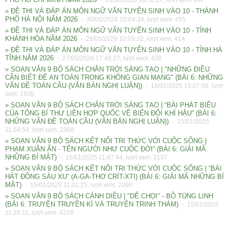
- 01/06/2026 10:50:27, lượt xem: 497
» ĐỀ THI VÀ ĐÁP ÁN MÔN NGỮ VĂN TUYỂN SINH VÀO 10 - THÀNH
PHỐ HÀ NỘI NĂM 2026
- 30/05/2026 10:04:34, lượt xem: 455
» ĐỀ THI VÀ ĐÁP ÁN MÔN NGỮ VĂN TUYỂN SINH VÀO 10 - TỈNH
KHÁNH HÒA NĂM 2026
- 28/05/2026 10:05:32, lượt xem: 414
» ĐỀ THI VÀ ĐÁP ÁN MÔN NGỮ VĂN TUYỂN SINH VÀO 10 - TỈNH HÀ
TĨNH NĂM 2026
- 27/05/2026 17:40:27, lượt xem: 426
» SOẠN VĂN 9 BỘ SÁCH CHÂN TRỜI SÁNG TẠO | "NHỮNG ĐIỀU
CẦN BIẾT ĐỂ AN TOÀN TRONG KHÔNG GIAN MẠNG" (BÀI 6: NHỮNG
VẤN ĐỀ TOÀN CẦU (VĂN BẢN NGHỊ LUẬN))
- 16/01/2025 15:07:06, lượt
xem: 1935
» SOẠN VĂN 9 BỘ SÁCH CHÂN TRỜI SÁNG TẠO | “BÀI PHÁT BIỂU
CỦA TỔNG BÍ THƯ LIÊN HỢP QUỐC VỀ BIẾN ĐỔI KHÍ HẬU” (BÀI 6:
NHỮNG VẤN ĐỀ TOÀN CẦU (VĂN BẢN NGHỊ LUẬN))
- 15/01/2025
11:58:54, lượt xem: 2368
» SOẠN VĂN 9 BỘ SÁCH KẾT NỐI TRI THỨC VỚI CUỘC SỐNG |
PHẠM XUÂN ẨN - TÊN NGƯỜI NHƯ CUỘC ĐỜI” (BÀI 6: GIẢI MÃ
NHỮNG BÍ MẬT)
- 15/01/2025 11:47:44, lượt xem: 2197
» SOẠN VĂN 9 BỘ SÁCH KẾT NỐI TRI THỨC VỚI CUỘC SỐNG | “BÀI
HÁT ĐỒNG SÁU XU” (A-GA-THƠ CRÍT-XTI) (BÀI 6: GIẢI MÃ NHỮNG BÍ
MẬT)
- 15/01/2025 11:01:25, lượt xem: 2290
» SOẠN VĂN 9 BỘ SÁCH CÁNH DIỀU | "DẾ CHỌI" - BỒ TÙNG LINH
(BÀI 6: TRUYỆN TRUYỀN KÌ VÀ TRUYỆN TRINH THÁM)
- 15/01/2025
11:26:11, lượt xem: 4228