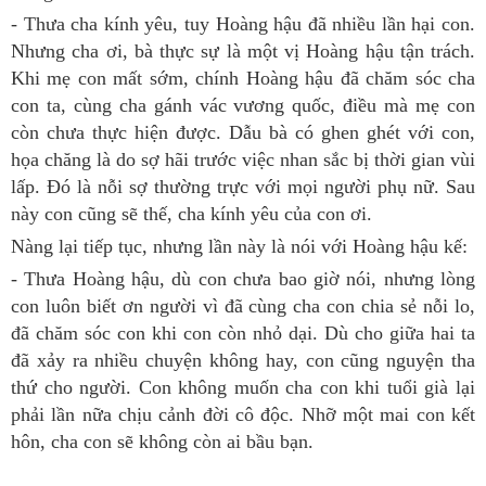
- Thưa cha kính yêu, tuy Hoàng hậu đã nhiều lần hại con.
Nhưng cha ơi, bà thực sự là một vị Hoàng hậu tận trách.
Khi mẹ con mất sớm, chính Hoàng hậu đã chăm sóc cha
con ta, cùng cha gánh vác vương quốc, điều mà mẹ con
còn chưa thực hiện được. Dẫu bà có ghen ghét với con,
họa chăng là do sợ hãi trước việc nhan sắc bị thời gian vùi
lấp. Đó là nỗi sợ thường trực với mọi người phụ nữ. Sau
này con cũng sẽ thế, cha kính yêu của con ơi.
Nàng lại tiếp tục, nhưng lần này là nói với Hoàng hậu kế:
- Thưa Hoàng hậu, dù con chưa bao giờ nói, nhưng lòng
con luôn biết ơn người vì đã cùng cha con chia sẻ nỗi lo,
đã chăm sóc con khi con còn nhỏ dại. Dù cho giữa hai ta
đã xảy ra nhiều chuyện không hay, con cũng nguyện tha
thứ cho người. Con không muốn cha con khi tuổi già lại
phải lần nữa chịu cảnh đời cô độc. Nhỡ một mai con kết
hôn, cha con sẽ không còn ai bầu bạn.