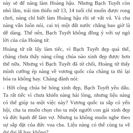
này sẽ để nàng làm Hoàng hậu. Nhưng Bạch Tuyết còn
nhỏ lắm, trái tim thiếu nữ 13, 14 tuổi chỉ muốn được rong
chơi, nàng chỉ biết làm Hoàng hậu rồi sẽ vất vả. Và cha
nàng vẫn luôn nói, cai trị một đất nước chẳng bao giờ là
dễ dàng. Thế nên, Bạch Tuyết không đồng ý với sự ngỏ
lời của của Hoàng tử.
Hoàng tử rất lấy làm tiếc, vì Bạch Tuyết đẹp quá thể,
chàng chưa thấy nàng công chúa nào xinh đẹp được hơn
thế nữa. Nhưng vì Bạch Tuyết đã từ chối, Hoàng tử thấy
mình cưỡng ép nàng về vương quốc của chàng ta thì lại
hóa ra không hay. Chàng đành nói:
- Hỡi công chúa bé bỏng xinh đẹp, Bạch Tuyết yêu dấu.
Ta rất tiếc vì chưa khiến nàng hài lòng, nhưng liệu nàng
có thể giúp ta một việc này? Vương quốc ta sắp có yến
hội, cha ta muốn chọn cho ta một người con gái xinh đẹp
và đức hạnh để làm vợ. Nhưng ta không muốn nghe theo
sự sắp đặt của đức vua cha. Liệu nàng có thể cùng ta về
dự đại lễ hay không?