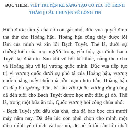
ĐỌC THÊM:
VIẾT TRUYỆN KỂ SÁNG TẠO CÓ YẾU TỐ TRINH
THÁM || CÂU CHUYỆN VỀ LÒNG TIN
Hiểu được tâm ý của cô con gái nhỏ, đức vua quyết định
tha thứ cho Hoàng hậu. Hoàng hậu cũng thấy được lỗi
lầm của mình và xin lỗi Bạch Tuyết. Thế là, dưới sự
chứng kiến của mọi người trong yến hội, gia đình Bạch
Tuyết lại đoàn tụ. Sau khi vũ hội kết thúc, nàng theo cha
và Hoàng hậu về lại vương quốc mình. Đức vua tiếp tục
trị vì vương quốc dưới sự phò tá của Hoàng hậu, vương
quốc chẳng mấy chốc mà lớn mạnh hơn hẳn. Hoàng hậu
đã đập bỏ gương thần, bà tâu với Quốc vương rằng cũng
đã đến tuổi cho Bạch Tuyết được học một điều gì đó. Thế
là, trong một bữa ăn tối, Quốc vương hỏi công chúa nhỏ:
- Bạch Tuyết yêu dấu của cha, cha đã bao bọc con mười
mấy năm nay. Đã đến lúc con phải chọn cho mình một
điều mình yêu thích và học nó, để nó là tài sản lớn nhất