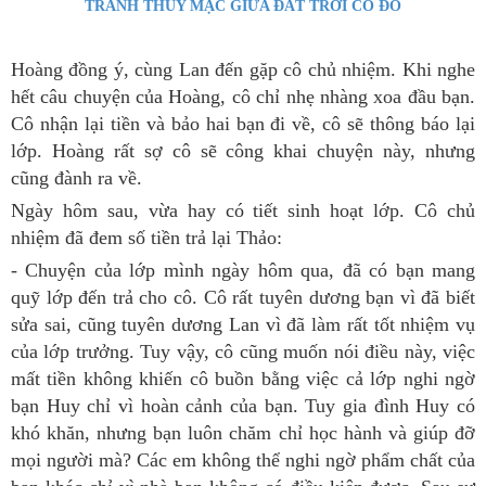
TRANH THỦY MẶC GIỮA ĐẤT TRỜI CỐ ĐÔ
Hoàng đồng ý, cùng Lan đến gặp cô chủ nhiệm. Khi nghe
hết câu chuyện của Hoàng, cô chỉ nhẹ nhàng xoa đầu bạn.
Cô nhận lại tiền và bảo hai bạn đi về, cô sẽ thông báo lại
lớp. Hoàng rất sợ cô sẽ công khai chuyện này, nhưng
cũng đành ra về.
Ngày hôm sau, vừa hay có tiết sinh hoạt lớp. Cô chủ
nhiệm đã đem số tiền trả lại Thảo:
- Chuyện của lớp mình ngày hôm qua, đã có bạn mang
quỹ lớp đến trả cho cô. Cô rất tuyên dương bạn vì đã biết
sửa sai, cũng tuyên dương Lan vì đã làm rất tốt nhiệm vụ
của lớp trưởng. Tuy vậy, cô cũng muốn nói điều này, việc
mất tiền không khiến cô buồn bằng việc cả lớp nghi ngờ
bạn Huy chỉ vì hoàn cảnh của bạn. Tuy gia đình Huy có
khó khăn, nhưng bạn luôn chăm chỉ học hành và giúp đỡ
mọi người mà? Các em không thể nghi ngờ phẩm chất của