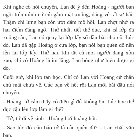
Khi nghe cô nói chuyện, Lan để ý đến Hoàng - người bạn
ngồi trên mình cứ cúi gằm mặt xuống, dáng vẻ rất sợ hãi.
Thậm chí lưng bạn còn ướt đẫm mồ hôi. Lan chợt nhớ ra
hai điểm đáng ngờ. Thứ nhất, tiết thể dục, khi cả lớp đã
xuống sân, Lan có quay lại lớp lấy sổ đầu bài cho cô. Lúc
đó, Lan đã gặp Hoàng ở cửa lớp, bạn nói bạn quên đồ nên
lên lại lớp lấy. Thứ hai, khi tất cả mọi người đang xôn
xao, chỉ có Hoàng là im lặng. Lan bỗng như hiểu được gì
đó.
Cuối giờ, khi lớp tan học. Chỉ có Lan với Hoàng cứ chần
chừ mãi chưa về. Các bạn về hết rồi Lan mới bắt đầu nói
chuyện:
- Hoàng, tớ cảm thấy có điều gì đó không ổn. Lúc học thể
dục cậu lên lớp làm gì thế?
- Tớ, tớ đi vệ sinh - Hoàng hơi hoảng hốt.
- Sao lúc đó cậu bảo tớ là cậu quên đồ? - Lan chất vấn
bạn.