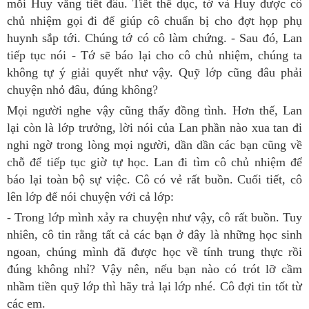
mỗi Huy vắng tiết đâu. Tiết thể dục, tớ và Huy được cô
chủ nhiệm gọi đi để giúp cô chuẩn bị cho đợt họp phụ
huynh sắp tới. Chúng tớ có cô làm chứng. - Sau đó, Lan
tiếp tục nói - Tớ sẽ báo lại cho cô chủ nhiệm, chúng ta
không tự ý giải quyết như vậy. Quỹ lớp cũng đâu phải
chuyện nhỏ đâu, đúng không?
Mọi người nghe vậy cũng thấy đồng tình. Hơn thế, Lan
lại còn là lớp trưởng, lời nói của Lan phần nào xua tan đi
nghi ngờ trong lòng mọi người, dần dần các bạn cũng về
chỗ để tiếp tục giờ tự học. Lan đi tìm cô chủ nhiệm để
báo lại toàn bộ sự việc. Cô có vẻ rất buồn. Cuối tiết, cô
lên lớp để nói chuyện với cả lớp:
- Trong lớp mình xảy ra chuyện như vậy, cô rất buồn. Tuy
nhiên, cô tin rằng tất cả các bạn ở đây là những học sinh
ngoan, chúng mình đã được học về tính trung thực rồi
đúng không nhỉ? Vậy nên, nếu bạn nào có trót lỡ cầm
nhầm tiền quỹ lớp thì hãy trả lại lớp nhé. Cô đợi tin tốt từ
các em.