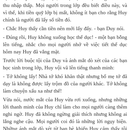
thu nhập thấp. Mọi người trong lớp đều biết điều này, và
vì thế, khi tiền quỹ lớp bị mất, không ít bạn cho rằng Huy
chính là người đã lấy số tiền đó.
- Chắc Huy thấy cần tiền nên mới lấy đấy. - bạn Duy nói.
- Đúng rồi, Huy không xuống học thể dục! - một bạn bỗng
lên tiếng, nhắc cho mọi người nhớ về việc tiết thể dục
hôm nay Huy đã vắng mặt.
Trước lời buộc tội của Duy và ánh mắt dò xét của các bạn
học sinh trong lớp, Huy vội vã lên tiếng thanh minh:
- Tớ không lấy! Nhà tớ khó khăn thật nhưng bố mẹ tớ đã
dạy là không được lấy trộm đồ của người khác. Tớ không
làm chuyện xấu xa như thế!
Vừa nói, nước mắt của Huy vừa rơi xuống, nhưng những
lời thanh minh của Huy chỉ làm cho mọi người càng thêm
nghi ngờ. Huy đã không ngừng giải thích nhưng không ai
lắng nghe cậu. Mọi người coi đó là những lời ngụy biện.
Những ánh mắt dò xét từ bạn bè khiến Huy cảm thấy tội