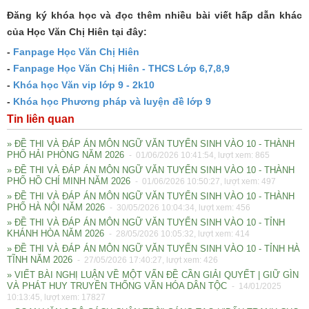
Đăng ký khóa học và đọc thêm nhiều bài viết hấp dẫn khác
của Học Văn Chị Hiên tại đây:
-
Fanpage Học Văn Chị Hiên
-
Fanpage Học Văn Chị Hiên - THCS Lớp 6,7,8,9
-
Khóa học Văn vip lớp 9 - 2k10
-
Khóa học Phương pháp và luyện đề lớp 9
Tin liên quan
» ĐỀ THI VÀ ĐÁP ÁN MÔN NGỮ VĂN TUYỂN SINH VÀO 10 - THÀNH
PHỐ HẢI PHÒNG NĂM 2026
- 01/06/2026 10:41:54, lượt xem: 865
» ĐỀ THI VÀ ĐÁP ÁN MÔN NGỮ VĂN TUYỂN SINH VÀO 10 - THÀNH
PHỐ HỒ CHÍ MINH NĂM 2026
- 01/06/2026 10:50:27, lượt xem: 497
» ĐỀ THI VÀ ĐÁP ÁN MÔN NGỮ VĂN TUYỂN SINH VÀO 10 - THÀNH
PHỐ HÀ NỘI NĂM 2026
- 30/05/2026 10:04:34, lượt xem: 456
» ĐỀ THI VÀ ĐÁP ÁN MÔN NGỮ VĂN TUYỂN SINH VÀO 10 - TỈNH
KHÁNH HÒA NĂM 2026
- 28/05/2026 10:05:32, lượt xem: 414
» ĐỀ THI VÀ ĐÁP ÁN MÔN NGỮ VĂN TUYỂN SINH VÀO 10 - TỈNH HÀ
TĨNH NĂM 2026
- 27/05/2026 17:40:27, lượt xem: 426
» VIẾT BÀI NGHỊ LUẬN VỀ MỘT VẤN ĐỀ CẦN GIẢI QUYẾT | GIỮ GÌN
VÀ PHÁT HUY TRUYỀN THỐNG VĂN HÓA DÂN TỘC
- 14/01/2025
10:13:45, lượt xem: 17827