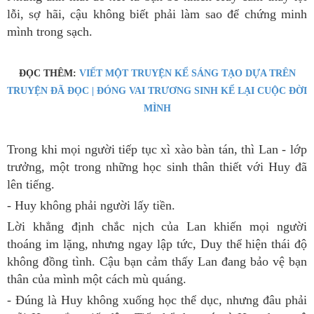
lỗi, sợ hãi, cậu không biết phải làm sao để chứng minh
mình trong sạch.
ĐỌC THÊM:
VIẾT MỘT TRUYỆN KỂ SÁNG TẠO DỰA TRÊN
TRUYỆN ĐÃ ĐỌC | ĐÓNG VAI TRƯƠNG SINH KỂ LẠI CUỘC ĐỜI
MÌNH
Trong khi mọi người tiếp tục xì xào bàn tán, thì Lan - lớp
trưởng, một trong những học sinh thân thiết với Huy đã
lên tiếng.
- Huy không phải người lấy tiền.
Lời khẳng định chắc nịch của Lan khiến mọi người
thoáng im lặng, nhưng ngay lập tức, Duy thể hiện thái độ
không đồng tình. Cậu bạn cảm thấy Lan đang bảo vệ bạn
thân của mình một cách mù quáng.
- Đúng là Huy không xuống học thể dục, nhưng đâu phải