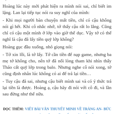
Hoàng lúc này mới phát hiện ra mình nói sai, chỉ biết im
lặng. Lan lại tiếp tục nói ra suy nghĩ của mình:
- Khi mọi người bàn chuyện mất tiền, chỉ có cậu không
nói gì hết. Khi cô nhắc nhở, tớ thấy cậu rất lo lắng. Cũng
chỉ có cậu một mình ở lớp vào giờ thể dục. Vậy tớ có thể
nghĩ là cậu đã lấy tiền quỹ lớp không?
Hoàng gục đầu xuống, nhỏ giọng nói:
- Tớ xin lỗi, là tớ lấy. Tớ cần tiền để nạp game, nhưng ba
mẹ tớ không cho, nên tớ đã nổi lòng tham khi nhìn thấy
Thảo cất quỹ lớp trong balo. Nhưng nghe cô nói xong, tớ
cũng định nhân lúc không có ai để trả lại tiền…
- Tuy cậu đã sai, nhưng cậu biết mình sai và có ý thức trả
lại tiền là được. Hoàng ạ, cậu hãy đi nói với cô đi, và lần
sau đừng như thế nữa.
ĐỌC THÊM:
VIẾT BÀI VĂN THUYẾT MINH VỀ TRÀNG AN- BỨC