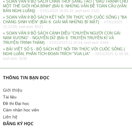
» SOẠN VĂN 9 BỘ SÁCH CHÂN TRỜI SÁNG TẠO | "ĐẤU TRANH CHO
MỘT THẾ GIỚI HÒA BÌNH" (BÀI 6: NHỮNG VẤN ĐỀ TOÀN CẦU (VĂN
BẢN NGHỊ LUẬN))
- 07/01/2025 16:05:32, lượt xem: 2320
» SOẠN VĂN 9 BỘ SÁCH KẾT NỐI TRI THỨC VỚI CUỘC SỐNG | "BA
CHÀNG SINH VIÊN" (BÀI 6: GIẢI MÃ NHỮNG BÍ MẬT)
- 07/01/2025
12:13:05, lượt xem: 8531
» SOẠN VĂN 9 BỘ SÁCH CÁNH DIỀU "CHUYỆN NGƯỜI CON GÁI
NAM XƯƠNG" - NGUYỄN DỮ (BÀI 6: TRUYỆN TRUYỀN KÌ VÀ
TRUYỆN TRINH THÁM)
- 07/01/2025 11:35:54, lượt xem: 6348
» BÀI VIẾT SỐ 5 - BỘ SÁCH KẾT NỐI TRI THỨC VỚI CUỘC SỐNG |
NGHỊ LUẬN, PHÂN TÍCH ĐOẠN TRÍCH "VUA LIA"
- 05/01/2025 11:05:38,
lượt xem: 3030
THÔNG TIN BẠN ĐỌC
Giới thiệu
Tài liệu
Đề thi Đại học
Cảm nhận học viên
Liên hệ
ĐĂNG KÝ HỌC