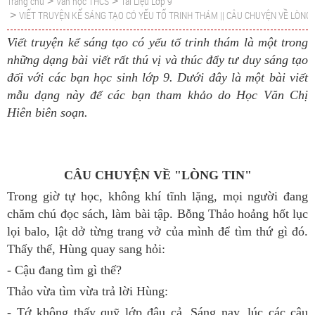
Trang chủ
Văn học THCS
Tài Liệu Lớp 9
>
>
VIẾT TRUYỆN KỂ SÁNG TẠO CÓ YẾU TỐ TRINH THÁM || CÂU CHUYỆN VỀ LÒNG 
>
Viết truyện kể sáng tạo có yếu tố trinh thám là một trong
những dạng bài viết rất thú vị và thúc đẩy tư duy sáng tạo
đối với các bạn học sinh lớp 9. Dưới đây là một bài viết
mẫu dạng này để các bạn tham khảo do Học Văn Chị
Hiên biên soạn.
CÂU CHUYỆN VỀ "LÒNG TIN"
Trong giờ tự học, không khí tĩnh lặng, mọi người đang
chăm chú đọc sách, làm bài tập. Bỗng Thảo hoảng hốt lục
lọi balo, lật dở từng trang vở của mình để tìm thứ gì đó.
Thấy thế, Hùng quay sang hỏi:
- Cậu đang tìm gì thế?
Thảo vừa tìm vừa trả lời Hùng:
- Tớ không thấy quỹ lớp đâu cả. Sáng nay, lúc các cậu