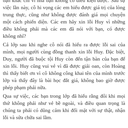
bạn khác chỉ vì nhà bạn không có điều kiện được. Sau sự
việc lần này, cô hi vọng các em hiểu được giá trị của lòng
trung thực, cũng như không được đánh giá mọi chuyện
một cách phiến diện. Các em hãy xin lỗi Huy vì những
điều không phải mà các em đã nói với bạn, có được
không nhỉ?
Cả lớp sau khi nghe cô nói đã hiểu ra được lỗi sai của
mình, mọi người cùng đồng thanh xin lỗi Huy. Đặc biệt,
Duy, người đã buộc tội Huy còn đến tận bàn của bạn để
xin lỗi. Huy cũng vui vẻ vì đã được giải oan, còn Hoàng
thì thấy biết ơn vì cô không công khai tên của mình trước
lớp và thấy đây là bài học đắt giá, không bao giờ được
phép phạm phải nữa.
Qua sự việc, các bạn trong lớp đã hiểu rằng đôi khi mọi
thứ không phải như vẻ bề ngoài, và điều quan trọng là
chúng ta phải có dũng cảm khi đối mặt với sự thật, nhận
lỗi và sửa chữa sai lầm.