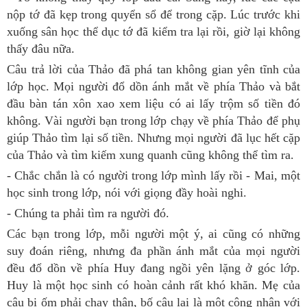
nộp tớ đã kẹp trong quyển sổ để trong cặp. Lúc trước khi
xuống sân học thể dục tớ đã kiểm tra lại rồi, giờ lại không
thấy đâu nữa.
Câu trả lời của Thảo đã phá tan không gian yên tĩnh của
lớp học. Mọi người đổ dồn ánh mắt về phía Thảo và bắt
đầu bàn tán xôn xao xem liệu có ai lấy trộm số tiền đó
không. Vài người bạn trong lớp chạy về phía Thảo để phụ
giúp Thảo tìm lại số tiền. Nhưng mọi người đã lục hết cặp
của Thảo và tìm kiếm xung quanh cũng không thể tìm ra.
- Chắc chắn là có người trong lớp mình lấy rồi - Mai, một
học sinh trong lớp, nói với giọng đầy hoài nghi.
- Chúng ta phải tìm ra người đó.
Các bạn trong lớp, mỗi người một ý, ai cũng có những
suy đoán riêng, nhưng đa phần ánh mắt của mọi người
đều đổ dồn về phía Huy đang ngồi yên lặng ở góc lớp.
Huy là một học sinh có hoàn cảnh rất khó khăn. Mẹ của
cậu bị ốm phải chạy thận, bố cậu lại là một công nhân với