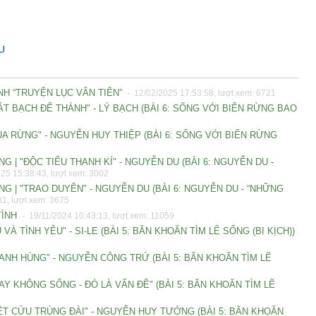
U
NH “TRUYỆN LỤC VÂN TIÊN”
- 12/02/2025 17:53:58, lượt xem: 6721
ÁT BẠCH ĐẾ THÀNH" - LÝ BẠCH (BÀI 6: SỐNG VỚI BIỂN RỪNG BAO
ỦA RỪNG" - NGUYỄN HUY THIỆP (BÀI 6: SỐNG VỚI BIỂN RỪNG
 | "ĐỘC TIỂU THANH KÍ" - NGUYỄN DU (BÀI 6: NGUYỄN DU -
25 15:38:43, lượt xem: 3002
G | "TRAO DUYÊN" - NGUYỄN DU (BÀI 6: NGUYỄN DU - “NHỮNG
1, lượt xem: 3675
TÌNH
- 19/11/2024 10:43:13, lượt xem: 11059
 TÌNH YÊU" - SI-LE (BÀI 5: BĂN KHOĂN TÌM LẼ SỐNG (BI KỊCH))
 ANH HÙNG" - NGUYỄN CÔNG TRỨ (BÀI 5: BĂN KHOĂN TÌM LẼ
Y KHÔNG SỐNG - ĐÓ LÀ VẤN ĐỀ" (BÀI 5: BĂN KHOĂN TÌM LẼ
IỆT CỬU TRÙNG ĐÀI" - NGUYỄN HUY TƯỞNG (BÀI 5: BĂN KHOĂN