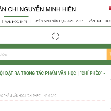
ĂN CHỊ NGUYỄN MINH HIÊN
|
|
TUYỂN SINH NĂM HỌC 2026 - 2027
|
VĂN HỌC THC
VĂN HỌC THPT
giáo viên
Đọc - Hiểu
Tài Liệu 
ện
Nghị Luận Xã Hội
Tài Liệu 
Nghị Luận Văn Học
Tài Liệu 
Tài Liệu Bổ Sung
Tài Liệu 
Tài Liệu Lớp 10
ỘI ĐẶT RA TRONG TÁC PHẨM VĂN HỌC | "CHÍ PHÈO" -
Tài Liệu Lớp 11
Tài liệu Lớp 12
ÁC PHẨM VĂN HỌC | "CHÍ PHÈO" - NAM CAO
Đề Thi Các Năm