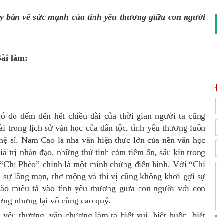
y bàn về sức mạnh của tình yêu thương giữa con người
ài làm:
có đo đếm đến hết chiều dài của thời gian người ta cũng
ài trong lịch sử văn học của dân tộc, tình yêu thương luôn
hệ sĩ. Nam Cao là nhà văn hiện thực lớn của nền văn học
 trị nhân đạo, những thứ tình cảm tiềm ẩn, sâu kín trong
“Chí Phèo” chính là một minh chứng điển hình. Với “Chí
 sự lãng mạn, thơ mộng và thi vị cũng không khơi gợi sự
vào miêu tả vào tình yêu thương giữa con người với con
ơng nhưng lại vô cùng cao quý.
yêu thương, văn chương làm ta biết vui, biết buồn, biết