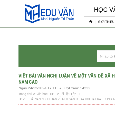
HỌC V
|
GIỚI THIỆU
Hồ sơ 
Sự ki
VIẾT BÀI VĂN NGHỊ LUẬN VỀ MỘT VẤN ĐỀ XÃ H
NAM CAO
Ngày 24/12/2024 17:11:57, lượt xem: 14222
Trang chủ
Văn học THPT
Tài Liệu Lớp 11
>
>
VIẾT BÀI VĂN NGHỊ LUẬN VỀ MỘT VẤN ĐỀ XÃ HỘI ĐẶT RA TRONG T
>