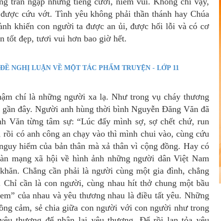
ng tràn ngập những tiếng cười, niềm vui. Không chỉ vậy,
i được cứu vớt. Tình yêu không phải thần thánh hay Chúa
ành khiến con người ta được an ủi, được hối lỗi và có cơ
n tốt đẹp, tươi vui hơn bao giờ hết.
Ề NGHỊ LUẬN VỀ MỘT TÁC PHẨM TRUYỆN - LỚP 11
hậm chí là những người xa lạ. Như trong vụ cháy thương
gần đây. Người anh hùng thời bình Nguyễn Đăng Văn đã
anh Văn từng tâm sự: “Lúc đấy mình sợ, sợ chết chứ, run
 rồi có anh công an chạy vào thì mình chui vào, cùng cứu
 nguy hiểm của bản thân mà xả thân vì cộng đồng. Hay có
 đàn mạng xã hội về hình ảnh những người dân Việt Nam
 khăn. Chẳng cần phải là người cùng một gia đình, chẳng
 Chỉ cần là con người, cùng nhau hít thở chung một bầu
h em” của nhau và yêu thương nhau là điều tất yêu. Những
đồng cảm, sẻ chia giữa con người với con người như trong
yêu thương để nhận lại yêu thương. Để rồi lan tỏa yêu