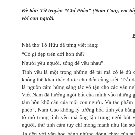
Đề bài: Từ truyện “Chí Phèo” (Nam Cao), em hã
với con người.
B
Nhà thơ Tố Hữu đã từng viết rằng:
“Có gì đẹp trên đời hơn thế?
Người yêu người, sống để yêu nhau”.
Tình yêu là một trong những đề tài mà có lẽ dù 
không thể khai thác được cho đến cùng kiệt. Trải d
là nguồn cảm hứng sáng tác vô tận cho các văn ng
Việt Nam đã hướng ngòi bút của mình vào những giá
tâm hồn khô cằn của mỗi con người. Và tác phẩm 
phèo”, Nam Cao không lý tưởng hóa tình yêu bằng
tò mò trong tình yêu mà ông tập trung ngòi bút 
người, thứ tình cảm tuy chỉ mong manh như làn sư
Ta đến với văn học bằng những dòng chảy của sự 