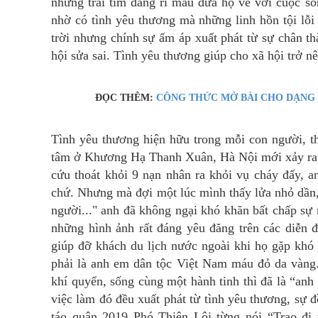
những trái tim đang rỉ máu đưa họ về với cuộc số
nhờ có tình yêu thương mà những linh hồn tội lỗ
trời nhưng chính sự ấm áp xuất phát từ sự chân th
hội sửa sai. Tình yêu thương giúp cho xã hội trở nê
ĐỌC THÊM:
CÔNG THỨC MỞ BÀI CHO DẠNG Đ
Tình yêu thương hiện hữu trong mỗi con người, t
tâm ở Khương Hạ Thanh Xuân, Hà Nội mới xảy ra 
cứu thoát khỏi 9 nạn nhân ra khỏi vụ cháy đấy, 
chứ. Nhưng mà đợi một lúc mình thấy lửa nhỏ dần,
người..." anh đã không ngại khó khăn bất chấp sự
những hình ảnh rất đáng yêu đăng trên các diễn
giúp đỡ khách du lịch nước ngoài khi họ gặp khó
phải là anh em dân tộc Việt Nam máu đỏ da vàng.
khí quyển, sống cùng một hành tinh thì đã là “an
việc làm đó đều xuất phát từ tình yêu thương, sự 
táo quân 2019 Phó Thiên Lôi từng nói “Trao đi 