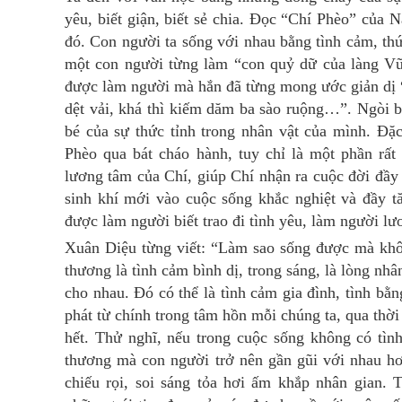
yêu, biết giận, biết sẻ chia. Đọc “Chí Phèo” của
đó. Con người ta sống với nhau bằng tình cảm, thứ
một con người từng làm “con quỷ dữ của làng Vũ
được làm người mà hắn đã từng mong ước giản dị 
dệt vải, khá thì kiếm dăm ba sào ruộng…”. Ngòi 
bé của sự thức tỉnh trong nhân vật của mình. Đặ
Phèo qua bát cháo hành, tuy chỉ là một phần rất
lương tâm của Chí, giúp Chí nhận ra cuộc đời đầy
sinh khí mới vào cuộc sống khắc nghiệt và đầy t
được làm người biết trao đi tình yêu, làm người lư
Xuân Diệu từng viết: “Làm sao sống được mà khô
thương là tình cảm bình dị, trong sáng, là lòng 
cho nhau. Đó có thể là tình cảm gia đình, tình bă
phát từ chính trong tâm hồn mỗi chúng ta, qua thời
hết. Thử nghĩ, nếu trong cuộc sống không có tìn
thương mà con người trở nên gần gũi với nhau hơ
chiếu rọi, soi sáng tỏa hơi ấm khắp nhân gian.