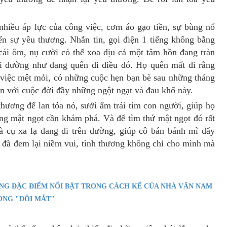
nhiều áp lực của công việc, cơm áo gạo tiền, sự bùng nổ
ến sự yêu thương. Nhắn tin, gọi điện 1 tiếng không bằng
cái ôm, nụ cười có thể xoa dịu cả một tâm hồn đang tràn
i dường như đang quên đi điều đó. Họ quên mất đi rằng
 việc mệt mỏi, có những cuộc hẹn bạn bè sau những tháng
n với cuộc đời đầy những ngột ngạt và đau khổ này.
thương để lan tỏa nó, sưởi ấm trái tim con người, giúp họ
g mật ngọt cần khám phá. Và để tìm thứ mật ngọt đó rất
 cụ xa lạ đang đi trên đường, giúp cô bán bánh mì đẩy
n đã đem lại niềm vui, tình thương không chỉ cho mình mà
NG ĐẶC ĐIỂM NỔI BẬT TRONG CÁCH KỂ CỦA NHÀ VĂN NAM
ONG "ĐÔI MẮT"