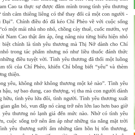
 Nam Cao ta thực sự được đắm mình trong tình yêu thương
 tình cảm thiêng liêng có thể thay đổi cả một con người -
 Đại”. Chính điều đó đã kéo Chí Phèo về với cuộc sống
“có một mái nhà nho nhỏ, chồng cày thuê, cuốc mướn, vợ
bút Nam Cao thật ấm áp, ông nâng niu từng biểu hiện nhỏ
c biệt chính là tình yêu thương mà Thị Nở dành cho Chí
 nhỏ trong tác phẩm nhưng nó như liều thuốc đánh thức
 những điều tuyệt vời. Tình yêu thương đã thổi một luồng
ăm tối của Chí Phèo, khiến Chí bỗng biết “yêu” và thèm
ơng thiện.
ng yêu, không nhớ không thương một kẻ nào”. Tình yêu
nhân hậu, sự bao dung, cao thượng, vị tha mà con người dành
̀ng hữu, tình yêu lứa đôi, tình người. Tình yêu thương xuất
 gian gắn bó, vun đắp nó càng trở nên lớn lao hơn bao giờ
h yêu thương nó lạnh giá đến mức nào. Nhờ có tình yêu
n, cuộc sống trở nên ấm áp như những tia nắng mặt trời
 Tình yêu thương sưởi ấm những tâm hồn bị tổn thương,