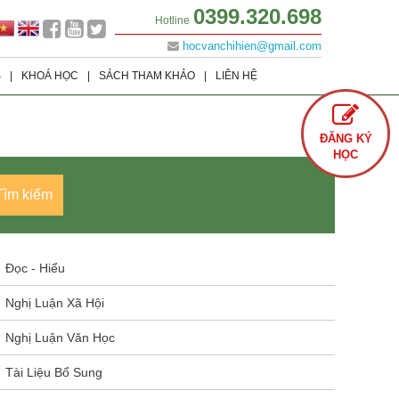
0399.320.698
Hotline
hocvanchihien@gmail.com
S
|
KHOÁ HỌC
|
SÁCH THAM KHẢO
|
LIÊN HỆ
Lớp 9
Khoá học Offline
Tình Yêu
ĐĂNG KÝ
Lớp 8
Khoá học Online
Cuộc Sống
HỌC
Lớp 7
Văn Học
Tìm kiếm
Lớp 6
Sách Ôn Thi Đại Học
Đọc - Hiểu
Nghị Luận Xã Hội
Nghị Luận Văn Học
Tài Liệu Bổ Sung