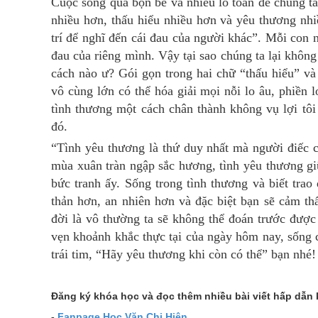
Cuộc sống quá bộn bề và nhiều lo toan để chúng ta
nhiều hơn, thấu hiểu nhiều hơn và yêu thương nhi
trí để nghĩ đến cái đau của người khác”. Mỗi con n
đau của riêng mình. Vậy tại sao chúng ta lại khô
cách nào ư? Gói gọn trong hai chữ “thấu hiểu” v
vô cùng lớn có thể hóa giải mọi nỗi lo âu, phiền l
tình thương một cách chân thành không vụ lợi tôi 
đó.
“Tình yêu thương là thứ duy nhất mà người điếc 
mùa xuân tràn ngập sắc hương, tình yêu thương gi
bức tranh ấy. Sống trong tình thương và biết tra
thản hơn, an nhiên hơn và đặc biệt bạn sẽ cảm t
đời là vô thường ta sẽ không thể đoán trước được 
vẹn khoảnh khắc thực tại của ngày hôm nay, sống c
trái tim, “Hãy yêu thương khi còn có thể” bạn nhé!
Đăng ký khóa học và đọc thêm nhiều bài viết hấp dẫn 
-
Fanpage Học Văn Chị Hiên