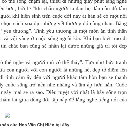
 có thể sống chậm lại, thiếu đi những giây phút lắng nghe
ều hơn, bởi lẽ “khi chân người ta đau họ đâu còn đủ tâm
gười khi hiện sinh trên cuộc đời này ắt hẳn sẽ có một nỗi
ng chọn cách xoa dịu những vết thương đó cùng nhau. Bằng
à “yêu thương”. Tình yêu thương là một món ăn tinh thần
o và vội vàng ở cuộc sống ngoài kia. Khi bạn biết trao đi
tin chắc bạn cũng sẽ nhận lại được những giá trị tốt đẹp
có thể nghe và người mù có thể thấy". Tựa như bức tranh
ữa con người với con người là những nét đẹp tô điểm lên
o đi tình cảm ấy đến với người khác tâm hồn bạn sẽ thanh
hấy cuộc sống trở nên nhẹ nhàng và ấm áp hơn hẳn. Cuộc
ngày mai sẽ ra sao. Điều tuyệt vời nhất là hãy sống trọn
hậm lại giữa dòng đời tấp nập để lắng nghe tiếng nói của
khác của Học Văn Chị Hiên tại đây: