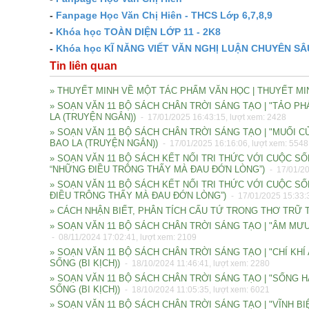
-
Fanpage Học Văn Chị Hiên - THCS Lớp 6,7,8,9
-
Khóa học TOÀN DIỆN LỚP 11 - 2K8
-
Khóa học KĨ NĂNG VIẾT VĂN NGHỊ LUẬN CHUYÊN SÂ
Tin liên quan
» THUYẾT MINH VỀ MỘT TÁC PHẨM VĂN HỌC | THUYẾT MI
» SOẠN VĂN 11 BỘ SÁCH CHÂN TRỜI SÁNG TẠO | "TẢO PH
LA (TRUYỆN NGẮN))
- 17/01/2025 16:43:15, lượt xem: 2428
» SOẠN VĂN 11 BỘ SÁCH CHÂN TRỜI SÁNG TẠO | "MUỐI C
BAO LA (TRUYỆN NGẮN))
- 17/01/2025 16:16:06, lượt xem: 5548
» SOẠN VĂN 11 BỘ SÁCH KẾT NỐI TRI THỨC VỚI CUỘC SỐNG
“NHỮNG ĐIỀU TRÔNG THẤY MÀ ĐAU ĐỚN LÒNG”)
- 17/01/20
» SOẠN VĂN 11 BỘ SÁCH KẾT NỐI TRI THỨC VỚI CUỘC SỐN
ĐIỀU TRÔNG THẤY MÀ ĐAU ĐỚN LÒNG”)
- 17/01/2025 15:33:3
» CÁCH NHẬN BIẾT, PHÂN TÍCH CẤU TỨ TRONG THƠ TRỮ 
» SOẠN VĂN 11 BỘ SÁCH CHÂN TRỜI SÁNG TẠO | "ÂM MƯU VÀ
- 08/11/2024 17:02:41, lượt xem: 2109
» SOẠN VĂN 11 BỘ SÁCH CHÂN TRỜI SÁNG TẠO | "CHÍ KHÍ
SỐNG (BI KỊCH))
- 18/10/2024 11:46:41, lượt xem: 2280
» SOẠN VĂN 11 BỘ SÁCH CHÂN TRỜI SÁNG TẠO | "SỐNG HA
SỐNG (BI KỊCH))
- 18/10/2024 11:05:35, lượt xem: 6021
» SOẠN VĂN 11 BỘ SÁCH CHÂN TRỜI SÁNG TẠO | "VĨNH B