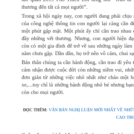
thương đến tất cả mọi người”.
Trong xã hội ngày nay, con người đang phải chịu 
của công nghệ thông tin con người lại càng cần đ
một phút gặp mặt. Một phút ấy chỉ cần trao nhau 
đầy những vết thương. Nhưng, con người hiện đạ
còn có một gia đình để trở về sau những ngày làm
năm chưa gặp. Dần dần, họ trở nên vô cảm, chai sạ
Bản thân chúng ta cần hành động, cần trao đi yêu 
cảm nhận được cuộc đời còn những niềm vui, nhữn
đơn giản từ những việc nhỏ nhất như chào một bà
xe,...tuy chỉ là những hành động nhỏ bé nhưng bạ
còn cho mọi người.
ĐỌC THÊM:
VĂN BẢN NGHỊ LUẬN MỚI NHẤT VỀ NHỮ
CAO TR