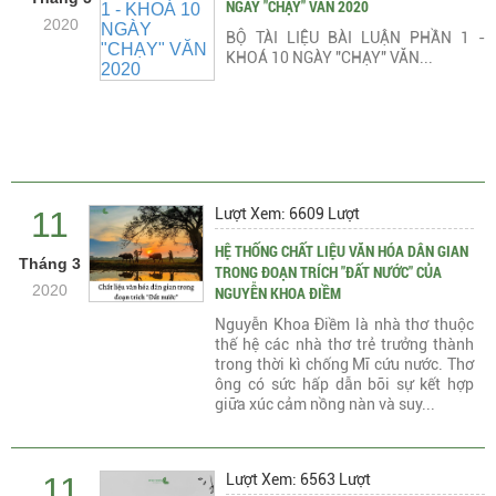
NGÀY "CHẠY" VĂN 2020
2020
BỘ TÀI LIỆU BÀI LUẬN PHẦN 1 -
KHOÁ 10 NGÀY "CHẠY" VĂN...
11
Lượt Xem: 6609 Lượt
HỆ THỐNG CHẤT LIỆU VĂN HÓA DÂN GIAN
Tháng 3
TRONG ĐOẠN TRÍCH "ĐẤT NƯỚC" CỦA
2020
NGUYỄN KHOA ĐIỀM
Nguyễn Khoa Điềm là nhà thơ thuộc
thế hệ các nhà thơ trẻ trưởng thành
trong thời kì chống Mĩ cứu nước. Thơ
ông có sức hấp dẫn bỡi sự kết hợp
giữa xúc cảm nồng nàn và suy...
11
Lượt Xem: 6563 Lượt