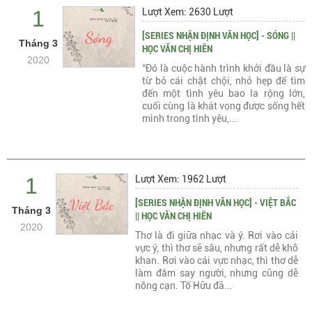
1
Lượt Xem: 2630 Lượt
[SERIES NHẬN ĐỊNH VĂN HỌC] - SÓNG ||
Tháng 3
HỌC VĂN CHỊ HIÊN
2020
“Đó là cuộc hành trình khởi đầu là sự
từ bỏ cái chật chội, nhỏ hẹp để tìm
đến một tình yêu bao la rộng lớn,
cuối cùng là khát vọng được sống hết
mình trong tình yêu,...
1
Lượt Xem: 1962 Lượt
[SERIES NHẬN ĐỊNH VĂN HỌC] - VIỆT BẮC
Tháng 3
|| HỌC VĂN CHỊ HIÊN
2020
Thơ là đi giữa nhạc và ý. Rơi vào cái
vực ý, thì thơ sẽ sâu, nhưng rất dễ khô
khan. Rơi vào cái vực nhạc, thì thơ dễ
làm đắm say người, nhưng cũng dễ
nông cạn. Tố Hữu đã...