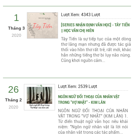
1
Lượt Xem: 4343 Lượt
[SERIES NHẬN ĐỊNH VĂN HỌC] - TÂY TIẾN
Tháng 3
|| HỌC VĂN CHỊ HIÊN
2020
Tây Tiến là sự tiếp tục của một dòng
thơ lãng mạn nhưng đã được tác giả
thổi vào hồn thơ rất trẻ, rất mới, khác
hẳn những tiếng thơ bi lụy não nùng.
Cũng khơi nguồn cảm...
26
Lượt Xem: 2539 Lượt
NGÔN NGỮ ĐỐI THOẠI CỦA NHÂN VẬT
Tháng 2
TRONG "VỢ NHẶT" - KIM LÂN
2020
NGÔN NGỮ ĐỐI THOẠI CỦA NHÂN
VẬT TRONG "VỢ NHẶT" (KIM LÂN) 1.
Từ điển thuật ngữ văn học nêu khái
niệm: "Ngôn ngữ nhân vật là lời nói
của nhân vật trong các tác phẩm...