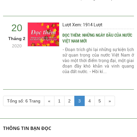
20
Lượt Xem: 1914 Lượt
ĐỌC THÊM: NHỮNG NGÀY ĐẦU CỦA NƯỚC
Tháng 2
VIỆT NAM MỚI
2020
- Đoạn trích ghi lại những sự kiện lịch
sử quan trọng của nước Việt Nam ở
vào một thời điểm trọng đại, một giai
đoạn đầy khó khăn và vinh quang
của đất nước. - Hồi kí...
Tổng số: 6 Trang
«
1
2
3
4
5
»
THÔNG TIN BẠN ĐỌC