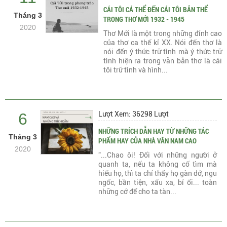
CÁI TÔI CÁ THỂ ĐẾN CÁI TÔI BẢN THỂ
Tháng 3
TRONG THƠ MỚI 1932 - 1945
2020
Thơ Mới là một trong những đỉnh cao
của thơ ca thế kỉ XX. Nói đến thơ là
nói đến ý thức trữ tình mà ý thức trữ
tình hiện ra trong văn bản thơ là cái
tôi trữ tình và hình...
6
Lượt Xem: 36298 Lượt
NHỮNG TRÍCH DẪN HAY TỪ NHỮNG TÁC
Tháng 3
PHẨM HAY CỦA NHÀ VĂN NAM CAO
2020
"...Chao ôi! Ðối với những người ở
quanh ta, nếu ta không cố tìm mà
hiểu họ, thì ta chỉ thấy họ gàn dở, ngu
ngốc, bần tiện, xấu xa, bỉ ối... toàn
những cớ để cho ta tàn...