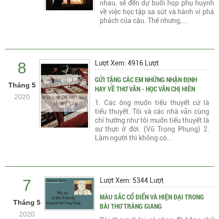
nhau, sẽ đến dự buổi họp phụ huynh
về việc học tập sa sút và hành vi phá
phách của cậu. Thế nhưng,...
8
Lượt Xem: 4916 Lượt
GỬI TẶNG CÁC EM NHỮNG NHẬN ĐỊNH
Tháng 5
HAY VỀ THƠ VĂN - HỌC VĂN CHỊ HIÊN
2020
1. Các ông muốn tiểu thuyết cứ là
tiểu thuyết. Tôi và các nhà văn cùng
chí hướng như tôi muốn tiểu thuyết là
sự thực ở đời. (Vũ Trọng Phụng) 2.
Làm người thì không có...
7
Lượt Xem: 5344 Lượt
MÀU SẮC CỔ ĐIỂN VÀ HIỆN ĐẠI TRONG
Tháng 5
BÀI THƠ TRÀNG GIANG
2020