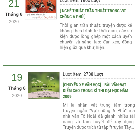
21
Lượt Xem: 7800 Lượt
[ NGHỆ THUẬT TRẦN THUẬT TRONG VỢ
Tháng 8
CHỒNG A PHỦ ]
2020
Thời gian trần thuật: truyện được kể
không theo trình tự thời gian, các sự
kiện được lồng ghép một cách uyển
chuyển và sáng tạo: đan xen, đồng
hiện giữa quá khứ, hiện...
19
Lượt Xem: 2738 Lượt
[CHUYẾN XE VĂN HỌC] - BÀI VĂN ĐẠT
Tháng 8
ĐIỂM CAO TRONG KÌ THI ĐẠI HỌC NĂM
2020
2009
Mị là nhân vật trung tâm trong
truyện ngắn "Vợ chồng A Phủ" mà
nhà văn Tô Hoài đã giành nhiều tài
năng và tâm huyết để xây dựng.
Truyện được trích từ tập "truyện Tây...