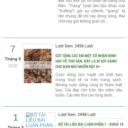
Bài thơ mới lại có nhan đề bằng chữ
Hán. “Tràng” (một âm đọc khác của
“trường”) gợi sự cổkính; “giang” là
tên chung để chỉ các dòng sông. Hai
chữ này gợi không gian cổ...
7
Lượt Xem: 2456 Lượt
GỬI TẶNG CÁC EM MỘT SỐ NHẬN ĐỊNH
Tháng 5
HAY VỀ THƠ VĂN. ĐÂY LÀ BÍ KÍP DÀNH
2020
CHO BẠN NÀO MUỐN ĐẠT 8+
Cuộc sống còn tuyệt vời biết bao
trong thực tế và trên trang sách.
Nhưng cuộc sống cũng bi thảm biết
bao. Cái đẹp còn trộn lẫn niềm sầu
buồn. Cái nên thơ còn lóng lánh...
1
Lượt Xem: 3448 Lượt
BỘ TÀI LIỆU BÀI LUẬN PHẦN 1 - KHOÁ 10
Tháng 5