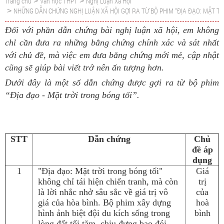
Trang chủ
Văn học THPT
Nghị Luận Xã Hội
>
>
NHỮNG DẪN CHỨNG NGHỊ LUẬN XÃ HỘI GỢI RA TỪ BỘ PHIM “ĐỊA ĐẠO: MẶT TR
>
Đối với phần dẫn chứng bài nghị luận xã hội, em không
chỉ cần đưa ra những bằng chứng chính xác và sát nhất
với chủ đề, mà việc em đưa bằng chứng mới mẻ, cập nhật
cũng sẽ giúp bài viết trở nên ấn tượng hơn.
Dưới đây là một số dẫn chứng được gợi ra từ bộ phim
“Địa đạo - Mặt trời trong bóng tối”.
STT
Dẫn chứng
Chủ
đề áp
dụng
1
"Địa đạo: Mặt trời trong bóng tối"
Giá
không chỉ tái hiện chiến tranh, mà còn
trị
là lời nhắc nhở sâu sắc về giá trị vô
của
giá của hòa bình. Bộ phim xây dựng
hoà
hình ảnh biệt đội du kích sống trong
bình
lòng đất tối tăm, chịu đựng bao đói