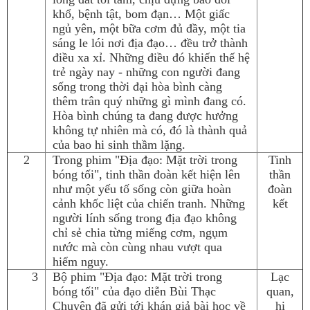
khổ, bệnh tật, bom đạn… Một giấc
ngủ yên, một bữa cơm đủ đầy, một tia
sáng le lói nơi địa đạo… đều trở thành
điều xa xỉ. Những điều đó khiến thế hệ
trẻ ngày nay - những con người đang
sống trong thời đại hòa bình càng
thêm trân quý những gì mình đang có.
Hòa bình chúng ta đang được hưởng
không tự nhiên mà có, đó là thành quả
của bao hi sinh thầm lặng.
2
Trong phim "Địa đạo: Mặt trời trong
Tinh
bóng tối", tinh thần đoàn kết hiện lên
thần
như một yếu tố sống còn giữa hoàn
đoàn
cảnh khốc liệt của chiến tranh. Những
kết
người lính sống trong địa đạo không
chỉ sẻ chia từng miếng cơm, ngụm
nước mà còn cùng nhau vượt qua
hiểm nguy.
3
Bộ phim "Địa đạo: Mặt trời trong
Lạc
bóng tối" của đạo diễn Bùi Thạc
quan,
Chuyên đã gửi tới khán giả bài học về
hi