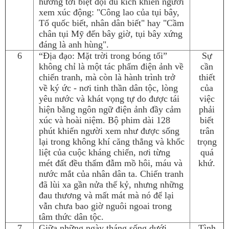
hướng tới biệt đội du kích khiến người
xem xúc động: "Công lao của tụi bây,
Tổ quốc biết, nhân dân biết" hay "Cầm
chân tụi Mỹ đến bây giờ, tụi bây xứng
đáng là anh hùng".
6
“Địa đạo: Mặt trời trong bóng tối”
Sự
không chỉ là một tác phẩm điện ảnh về
cần
chiến tranh, mà còn là hành trình trở
thiết
về ký ức - nơi tinh thần dân tộc, lòng
của
yêu nước và khát vọng tự do được tái
việc
hiện bằng ngôn ngữ điện ảnh đầy cảm
phải
xúc và hoài niệm. Bộ phim dài 128
biết
phút khiến người xem như được sống
trân
lại trong không khí căng thẳng và khốc
trọng
liệt của cuộc kháng chiến, nơi từng
quá
mét đất đều thấm đẫm mồ hôi, máu và
khứ.
nước mắt của nhân dân ta. Chiến tranh
đã lùi xa gần nửa thế kỷ, nhưng những
đau thương và mất mát mà nó để lại
vẫn chưa bao giờ nguôi ngoai trong
tâm thức dân tộc.
7
Giữa những ngày tháng sống dưới
Tình