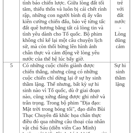
tình báo chiến lược. Giữa lòng đất tối
trẻ
tăm, thiếu thốn và luôn bị cái chết rình
với
rập, những con người bình dị ấy vẫn
đất
kiên cường chiến đấu, bảo vệ từng tấc
nước
đất quê hương bằng tất cả lòng tin và
-
tình yêu dành cho Tổ quốc. Bộ phim
Lòng
không chỉ kể lại một câu chuyện lịch
dũng
sử, mà còn thổi bừng lên hình ảnh
cảm
chân thực và cảm động về lòng yêu
nước của thế hệ lúc bấy giờ.
5
Có những cuộc chiến giành được
Sự hi
chiến thắng, nhưng cũng có những
sinh
cuộc chiến chỉ dừng lại ở sự hy sinh
thầm
thầm lặng. Thế nhưng, bất kỳ sự hi
lặng
sinh nào vì Tổ quốc, dù ở giai đoạn
nào, cũng xứng đáng được ghi nhớ và
trân trọng. Trong bộ phim "Địa đạo:
Mặt trời trong bóng tối", đạo diễn Bùi
Thạc Chuyên đã khắc họa chân thực
điều đó qua những câu thoại của nhân
vật chú Sáu (diễn viên Cao Minh)