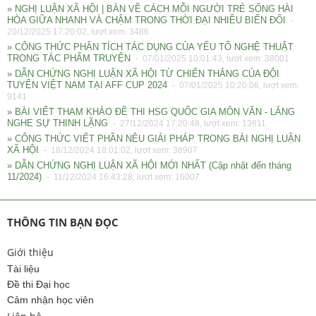
» NGHỊ LUẬN XÃ HỘI | BÀN VỀ CÁCH MỖI NGƯỜI TRẺ SỐNG HÀI
HÒA GIỮA NHANH VÀ CHẬM TRONG THỜI ĐẠI NHIỀU BIẾN ĐỔI
-
20/12/2025 17:20:02, lượt xem: 3486
» CÔNG THỨC PHÂN TÍCH TÁC DỤNG CỦA YẾU TỐ NGHỆ THUẬT
TRONG TÁC PHẨM TRUYỆN
- 07/01/2025 10:01:43, lượt xem: 38001
» DẪN CHỨNG NGHỊ LUẬN XÃ HỘI TỪ CHIẾN THẮNG CỦA ĐỘI
TUYỂN VIỆT NAM TẠI AFF CUP 2024
- 07/01/2025 10:20:06, lượt xem:
9141
» BÀI VIẾT THAM KHẢO ĐỀ THI HSG QUỐC GIA MÔN VĂN - LẮNG
NGHE SỰ THINH LẶNG
- 27/12/2024 17:20:48, lượt xem: 13811
» CÔNG THỨC VIẾT PHẦN NÊU GIẢI PHÁP TRONG BÀI NGHỊ LUẬN
XÃ HỘI
- 18/12/2024 18:01:02, lượt xem: 38907
» DẪN CHỨNG NGHỊ LUẬN XÃ HỘI MỚI NHẤT (Cập nhật đến tháng
11/2024)
- 11/12/2024 16:43:28, lượt xem: 16007
THÔNG TIN BẠN ĐỌC
Giới thiệu
Tài liệu
Đề thi Đại học
Cảm nhận học viên