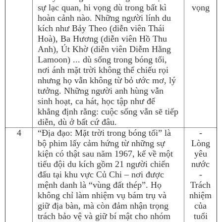
sự lạc quan, hi vọng dù trong bất kì
vọng
hoàn cảnh nào. Những người lính du
kích như Bảy Theo (diễn viên Thái
Hoà), Ba Hương (diễn viên Hồ Thu
Anh), Út Khờ (diễn viên Diễm Hằng
Lamoon) ... dù sống trong bóng tối,
nơi ánh mặt trời không thể chiếu rọi
nhưng họ vẫn không từ bỏ ước mơ, lý
tưởng. Những người anh hùng vẫn
sinh hoạt, ca hát, học tập như để
khẳng định rằng: cuộc sống vẫn sẽ tiếp
diễn, dù ở bất cứ đâu.
4
“Địa đạo: Mặt trời trong bóng tối” là
-
bộ phim lấy cảm hứng từ những sự
Lòng
kiện có thật sau năm 1967, kể về một
yêu
tiểu đội du kích gồm 21 người chiến
nước
đấu tại khu vực Củ Chi – nơi được
-
mệnh danh là “vùng đất thép”. Họ
Trách
không chỉ làm nhiệm vụ bám trụ và
nhiệm
giữ địa bàn, mà còn đảm nhận trọng
của
trách bảo vệ và giữ bí mật cho nhóm
tuổi