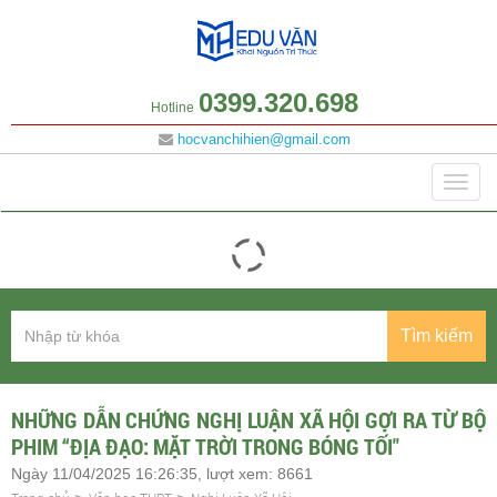
0399.320.698
Hotline
hocvanchihien@gmail.com
Danh mục
Togg
navig
Tìm kiếm
NHỮNG DẪN CHỨNG NGHỊ LUẬN XÃ HỘI GỢI RA TỪ BỘ
PHIM “ĐỊA ĐẠO: MẶT TRỜI TRONG BÓNG TỐI"
Ngày 11/04/2025 16:26:35, lượt xem: 8661