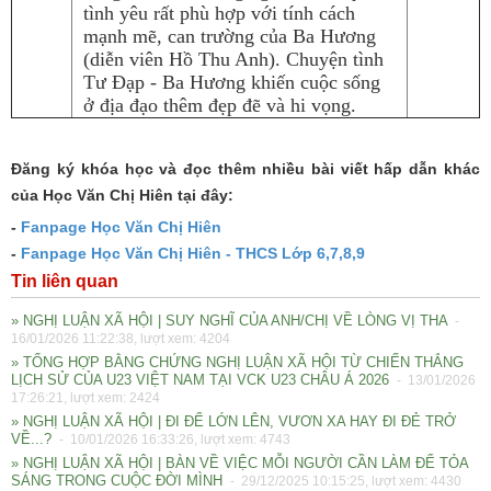
tình yêu rất phù hợp với tính cách
mạnh mẽ, can trường của Ba Hương
(diễn viên Hồ Thu Anh). Chuyện tình
Tư Đạp - Ba Hương khiến cuộc sống
ở địa đạo thêm đẹp đẽ và hi vọng.
Đăng ký khóa học và đọc thêm nhiều bài viết hấp dẫn khác
của Học Văn Chị Hiên tại đây:
-
Fanpage Học Văn Chị Hiên
-
Fanpage Học Văn Chị Hiên - THCS Lớp 6,7,8,9
Tin liên quan
» NGHỊ LUẬN XÃ HỘI | SUY NGHĨ CỦA ANH/CHỊ VỀ LÒNG VỊ THA
-
16/01/2026 11:22:38, lượt xem: 4204
» TỔNG HỢP BẰNG CHỨNG NGHỊ LUẬN XÃ HỘI TỪ CHIẾN THẮNG
LỊCH SỬ CỦA U23 VIỆT NAM TẠI VCK U23 CHÂU Á 2026
- 13/01/2026
17:26:21, lượt xem: 2424
» NGHỊ LUẬN XÃ HỘI | ĐI ĐỂ LỚN LÊN, VƯƠN XA HAY ĐI ĐẺ TRỞ
VỀ...?
- 10/01/2026 16:33:26, lượt xem: 4743
» NGHỊ LUẬN XÃ HỘI | BÀN VỀ VIỆC MỖI NGƯỜI CẦN LÀM ĐỂ TỎA
SÁNG TRONG CUỘC ĐỜI MÌNH
- 29/12/2025 10:15:25, lượt xem: 4430