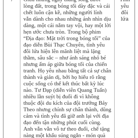
lòng đất, trong bóng tối dày đặc và cái
yêu
chết luôn cận kề, những người lính
đôi
vẫn dành cho nhau những ánh nhìn dịu
l
ứa
dàng, một cái nắm tay vội, hay một lời
hẹn ước chưa tròn. Trong bộ phim
“Địa đạo: Mặt trời trong bóng tối” của
đạo diễn Bùi Thạc Chuyên, tình yêu
đôi lứa hiện lên mãnh liệt mà lặng
thầm, sâu sắc – như ánh sáng nhỏ bé
nhưng ấm áp giữa bóng tối của chiến
tranh. Họ yêu nhau bằng tất cả sự chân
thành và giản dị, bởi họ hiểu rõ rằng
cuộc sống có thể kết thúc bất kỳ lúc
nào. Tư Đạp (diễn viên Quang Tuấn)
nhiều lần suýt bị đuổi đi vì không
thuộc đội du kích của đội trưởng Bảy
Theo nhưng chính sự chân thành, dũng
cảm và tình yêu đã giữ anh lại với địa
đạo đến tận những phút cuối cùng.
Anh vẫn vẫn vô tư theo đuổi, chế tặng
nàng một khẩu súng ngắn - món quà