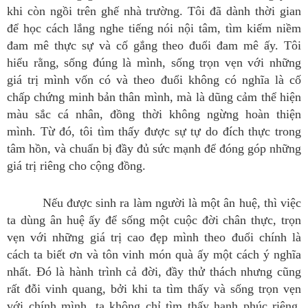
khi còn ngồi trên ghế nhà trường. Tôi đã dành thời gian
để học cách lắng nghe tiếng nói nội tâm, tìm kiếm niềm
đam mê thực sự và cố gắng theo đuổi đam mê ấy. Tôi
hiểu rằng, sống đúng là mình, sống trọn vẹn với những
giá trị mình vốn có và theo đuổi không có nghĩa là cố
chấp chứng minh bản thân mình, mà là dũng cảm thể hiện
màu sắc cá nhân, đồng thời không ngừng hoàn thiện
mình. Từ đó, tôi tìm thấy được sự tự do đích thực trong
tâm hồn, và chuẩn bị đầy đủ sức mạnh để đóng góp những
giá trị riêng cho cộng đồng.
Nếu được sinh ra làm người là một ân huệ, thì việc
ta dùng ân huệ ấy để sống một cuộc đời chân thực, trọn
vẹn với những giá trị cao đẹp mình theo đuổi chính là
cách ta biết ơn và tôn vinh món quà ấy một cách ý nghĩa
nhất. Đó là hành trình cả đời, đầy thử thách nhưng cũng
rất đỗi vinh quang, bởi khi ta tìm thấy và sống trọn vẹn
với chính mình, ta không chỉ tìm thấy hạnh phúc riêng,