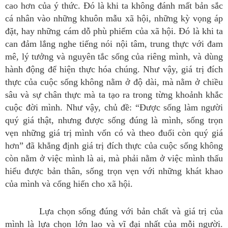
cao hơn của ý thức. Đó là khi ta không đánh mất bản sắc
cá nhân vào những khuôn mẫu xã hội, những kỳ vọng áp
đặt, hay những cám dỗ phù phiếm của xã hội. Đó là khi ta
can đảm lắng nghe tiếng nói nội tâm, trung thực với đam
mê, lý tưởng và nguyên tắc sống của riêng mình, và dùng
hành động để hiện thực hóa chúng. Như vậy, giá trị đích
thực của cuộc sống không nằm ở độ dài, mà nằm ở chiều
sâu và sự chân thực mà ta tạo ra trong từng khoảnh khắc
cuộc đời mình. Như vậy, chủ đề: “Được sống làm người
quý giá thật, nhưng được sống đúng là mình, sống trọn
vẹn những giá trị mình vốn có và theo đuổi còn quý giá
hơn” đã khẳng định giá trị đích thực của cuộc sống không
còn nằm ở việc mình là ai, mà phải nằm ở việc mình thấu
hiểu được bản thân, sống trọn vẹn với những khát khao
của mình và cống hiến cho xã hội.
Lựa chọn sống đúng với bản chất và giá trị của
mình là lựa chọn lớn lao và vĩ đại nhất của mỗi người.