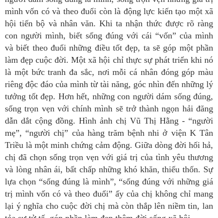
mình vốn có và theo đuổi còn là động lực kiến tạo một xã
hội tiến bộ và nhân văn. Khi ta nhận thức được rõ ràng
con người mình, biết sống đúng với cái “vốn” của mình
và biết theo đuổi những điều tốt đẹp, ta sẽ góp một phần
làm đẹp cuộc đời. Một xã hội chỉ thực sự phát triển khi nó
là một bức tranh đa sắc, nơi mỗi cá nhân đóng góp màu
riêng độc đáo của mình từ tài năng, góc nhìn đến những lý
tưởng tốt đẹp. Hơn hết, những con người dám sống đúng,
sống trọn vẹn với chính mình sẽ trở thành ngọn hải đăng
dẫn dắt cộng đồng. Hình ảnh chị Vũ Thị Hằng - “người
mẹ”, “người chị” của hàng trăm bệnh nhi ở viện K Tân
Triều là một minh chứng cảm động. Giữa dòng đời hối hả,
chị đã chọn sống trọn vẹn với giá trị của tình yêu thương
và lòng nhân ái, bất chấp những khó khăn, thiếu thốn. Sự
lựa chọn “sống đúng là mình”, “sống đúng với những giá
trị mình vốn có và theo đuổi” ấy của chị không chỉ mang
lại ý nghĩa cho cuộc đời chị mà còn thắp lên niềm tin, lan