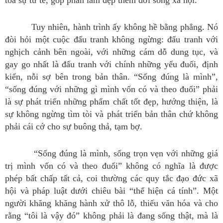
tỏa sự tử tế, góp phần làm đẹp thêm đời sống xã hội.
Tuy nhiên, hành trình ấy không hề bằng phẳng. Nó
đòi hỏi một cuộc đấu tranh không ngừng: đấu tranh với
nghịch cảnh bên ngoài, với những cám dỗ dung tục, và
gay go nhất là đấu tranh với chính những yếu đuối, định
kiến, nỗi sợ bên trong bản thân. “Sống đúng là mình”,
“sống đúng với những gì mình vốn có và theo đuổi” phải
là sự phát triển những phẩm chất tốt đẹp, hướng thiện, là
sự không ngừng tìm tòi và phát triển bản thân chứ không
phải cái cớ cho sự buông thả, tạm bợ.
“Sống đúng là mình, sống trọn vẹn với những giá
trị mình vốn có và theo đuổi” không có nghĩa là được
phép bất chấp tất cả, coi thường các quy tắc đạo đức xã
hội và pháp luật dưới chiêu bài “thể hiện cá tính”. Một
người khăng khăng hành xử thô lỗ, thiếu văn hóa và cho
rằng “tôi là vậy đó” không phải là đang sống thật, mà là