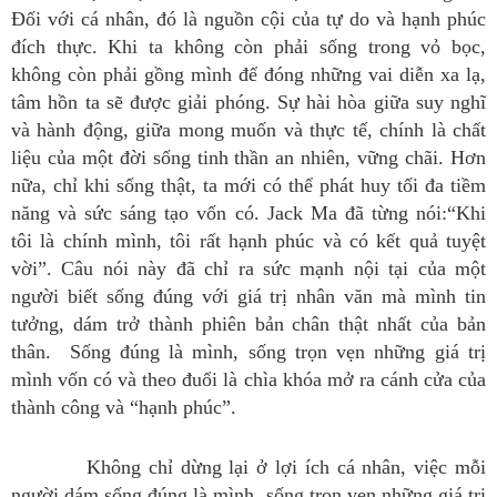
Đối với cá nhân, đó là nguồn cội của tự do và hạnh phúc
đích thực. Khi ta không còn phải sống trong vỏ bọc,
không còn phải gồng mình để đóng những vai diễn xa lạ,
tâm hồn ta sẽ được giải phóng. Sự hài hòa giữa suy nghĩ
và hành động, giữa mong muốn và thực tế, chính là chất
liệu của một đời sống tinh thần an nhiên, vững chãi. Hơn
nữa, chỉ khi sống thật, ta mới có thể phát huy tối đa tiềm
năng và sức sáng tạo vốn có. Jack Ma đã từng nói:“Khi
tôi là chính mình, tôi rất hạnh phúc và có kết quả tuyệt
vời”. Câu nói này đã chỉ ra sức mạnh nội tại của một
người biết sống đúng với giá trị nhân văn mà mình tin
tưởng, dám trở thành phiên bản chân thật nhất của bản
thân. Sống đúng là mình, sống trọn vẹn những giá trị
mình vốn có và theo đuổi là chìa khóa mở ra cánh cửa của
thành công và “hạnh phúc”.
Không chỉ dừng lại ở lợi ích cá nhân, việc mỗi
người dám sống đúng là mình, sống trọn vẹn những giá trị