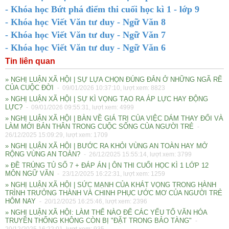
- Khóa học Bứt phá điểm thi cuối học kì 1 - lớp 9
- Khóa học Viết Văn tư duy - Ngữ Văn 8
- Khóa học Viết Văn tư duy - Ngữ Văn 7
- Khóa học Viết Văn tư duy - Ngữ Văn 6
Tin liên quan
» NGHỊ LUẬN XÃ HỘI | SỰ LỰA CHỌN ĐÚNG ĐẮN Ở NHỮNG NGÃ RẼ
CỦA CUỘC ĐỜI
- 09/01/2026 10:37:10, lượt xem: 8823
» NGHỊ LUẬN XÃ HỘI | SỰ KÌ VỌNG TẠO RA ÁP LỰC HAY ĐỘNG
LỰC?
- 09/01/2026 09:55:31, lượt xem: 4999
» NGHỊ LUẬN XÃ HỘI | BÀN VỀ GIÁ TRỊ CỦA VIỆC DÁM THAY ĐỔI VÀ
LÀM MỚI BẢN THÂN TRONG CUỘC SỐNG CỦA NGƯỜI TRẺ
-
26/12/2025 15:09:29, lượt xem: 1709
» NGHỊ LUẬN XÃ HỘI | BƯỚC RA KHỎI VÙNG AN TOÀN HAY MỞ
RỘNG VÙNG AN TOÀN?
- 26/12/2025 15:55:14, lượt xem: 3799
» ĐỀ TRÚNG TỦ SỐ 7 + ĐÁP ÁN | ÔN THI CUỐI HỌC KÌ 1 LỚP 12
MÔN NGỮ VĂN
- 23/12/2025 16:22:31, lượt xem: 1259
» NGHỊ LUẬN XÃ HỘI | SỨC MẠNH CỦA KHÁT VỌNG TRONG HÀNH
TRÌNH TRƯỞNG THÀNH VÀ CHINH PHỤC ƯỚC MƠ CỦA NGƯỜI TRẺ
HÔM NAY
- 20/12/2025 16:25:46, lượt xem: 2396
» NGHỊ LUẬN XÃ HỘI: LÀM THẾ NÀO ĐỂ CÁC YẾU TỐ VĂN HÓA
TRUYỀN THỐNG KHÔNG CÒN BỊ "ĐẶT TRONG BẢO TÀNG"
-