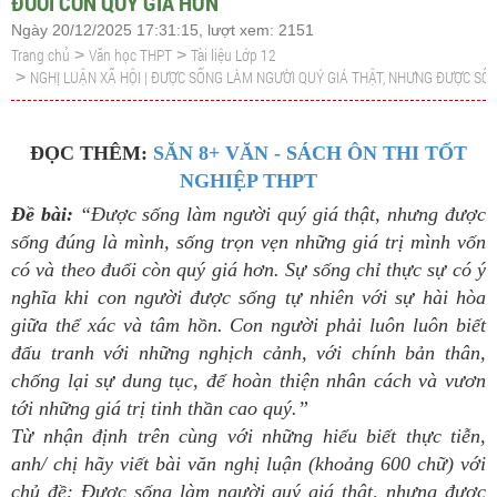
ĐUỔI CÒN QUÝ GIÁ HƠN
Ngày 20/12/2025 17:31:15, lượt xem: 2151
Trang chủ
Văn học THPT
Tài liệu Lớp 12
>
>
NGHỊ LUẬN XÃ HỘI | ĐƯỢC SỐNG LÀM NGƯỜI QUÝ GIÁ THẬT, NHƯNG ĐƯỢC SỐ
>
ĐỌC THÊM:
SĂN 8+ VĂN - SÁCH ÔN THI TỐT
NGHIỆP THPT
Đề bài:
“Được sống làm người quý giá thật, nhưng được
sống đúng là mình, sống trọn vẹn những giá trị mình vốn
có và theo đuổi còn quý giá hơn. Sự sống chỉ thực sự có ý
nghĩa khi con người được sống tự nhiên với sự hài hòa
giữa thể xác và tâm hồn. Con người phải luôn luôn biết
đấu tranh với những nghịch cảnh, với chính bản thân,
chống lại sự dung tục, để hoàn thiện nhân cách và vươn
tới những giá trị tinh thần cao quý.”
Từ nhận định trên cùng với những hiểu biết thực tiễn,
anh/ chị hãy viết bài văn nghị luận (khoảng 600 chữ) với
chủ đề: Được sống làm người quý giá thật, nhưng được