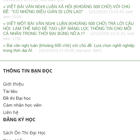
20/12/2025 16:22:01, lượt xem: 935
» VIẾT BÀI VĂN NGHỊ LUẬN XÃ HỘI (KHOẢNG 600 CHỮ) VỚI CHỦ
ĐỀ: "CÓ NHỮNG ĐIỀU GIẢN DỊ LỚN LAO"
- 12/12/2025 15:02:45, lượt
xem: 5109
» VIẾT MỘT BÀI VĂN NGHỊ LUẬN (KHOẢNG 600 CHỮ) TRẢ LỜI CÂU
HỎI: LÀM THẾ NÀO ĐỂ TẠO LẬP MÀNG LỌC THÔNG TIN CHO MỖI
CÁ NHÂN TRONG THỜI ĐẠI BÙNG NỔ A.I?
- 12/12/2025 15:31:31, lượt
xem: 1755
» Bài văn nghị luận (khoảng 600 chữ) với chủ đề: Lựa chọn nghề nghiệp
trong thời đại AI.
- 10/12/2025 17:33:06, lượt xem: 4803
THÔNG TIN BẠN ĐỌC
Giới thiệu
Tài liệu
Đề thi Đại học
Cảm nhận học viên
Liên hệ
ĐĂNG KÝ HỌC
Sách Ôn Thi Đại Học