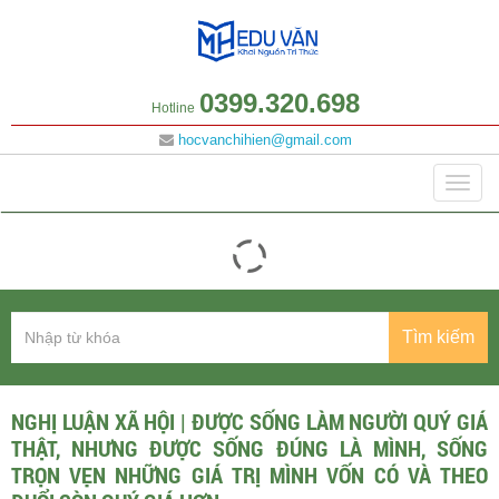
0399.320.698
Hotline
hocvanchihien@gmail.com
Danh mục
Togg
navig
Tìm kiếm
NGHỊ LUẬN XÃ HỘI | ĐƯỢC SỐNG LÀM NGƯỜI QUÝ GIÁ
THẬT, NHƯNG ĐƯỢC SỐNG ĐÚNG LÀ MÌNH, SỐNG
TRỌN VẸN NHỮNG GIÁ TRỊ MÌNH VỐN CÓ VÀ THEO