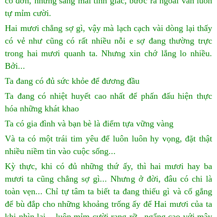
cô đơn, nhưng sáng mai tỉnh giấc, bước ra ngoài vẫn luôn
tự mỉm cười.
Hai mươi chẳng sợ gì, vậy mà lạch cạch vài dòng lại thấy
có vẻ như cũng có rất nhiều nỗi e sợ đang thường trực
trong hai mươi quanh ta. Nhưng xin chớ lắng lo nhiều.
Bởi...
Ta đang có đủ sức khỏe để đương đầu
Ta đang có nhiệt huyết cao nhất để phấn đấu hiện thực
hóa những khát khao
Ta có gia đình và bạn bè là điểm tựa vững vàng
Và ta có một trái tim yêu để luôn luôn hy vọng, đặt thật
nhiều niềm tin vào cuộc sống...
Kỳ thực, khi có đủ những thứ ấy, thì hai mươi hay ba
mươi ta cũng chẳng sợ gì... Nhưng ở đời, đâu có chi là
toàn vẹn... Chỉ tự tâm ta biết ta đang thiếu gì và cố gắng
để bù đắp cho những khoảng trống ấy để Hai mươi của ta
khi nhìn lại... luôn mỉm cười rạng rỡ...ngẩng cao với mây