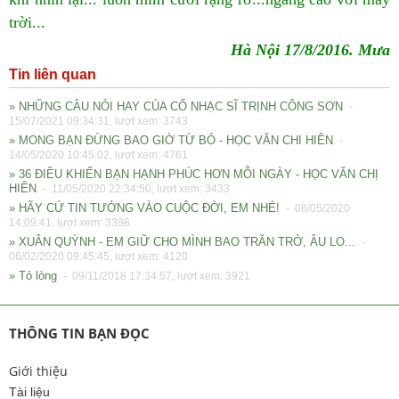
trời...
Hà Nội 17/8/2016. Mưa
Tin liên quan
» NHỮNG CÂU NÓI HAY CỦA CỐ NHẠC SĨ TRỊNH CÔNG SƠN
-
15/07/2021 09:34:31, lượt xem: 3743
» MONG BẠN ĐỪNG BAO GIỜ TỪ BỎ - HỌC VĂN CHI HIÊN
-
14/05/2020 10:45:02, lượt xem: 4761
» 36 ĐIỀU KHIẾN BẠN HẠNH PHÚC HƠN MỖI NGÀY - HỌC VĂN CHỊ
HIÊN
- 11/05/2020 22:34:50, lượt xem: 3433
» HÃY CỨ TIN TƯỞNG VÀO CUỘC ĐỜI, EM NHÉ!
- 08/05/2020
14:09:41, lượt xem: 3386
» XUÂN QUỲNH - EM GIỮ CHO MÌNH BAO TRĂN TRỞ, ÂU LO...
-
06/02/2020 09:45:45, lượt xem: 4120
» Tỏ lòng
- 09/11/2018 17:34:57, lượt xem: 3921
THÔNG TIN BẠN ĐỌC
Giới thiệu
Tài liệu