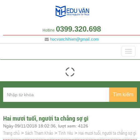
0399.320.698
Hotline
hocvanchihien@gmail.com
Danh mục
Togg
navig
Tìm kiếm
Hai mươi tuổi, người ta chẳng sợ gì
Ngày 09/11/2018 18:02:36, lượt xem: 4126
Trang chủ
Sách Tham Khảo
Tình Yêu
Hai mươi tuổi, người ta chẳng sợ gì
>
>
>