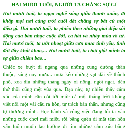
HAI MƯƠI TUỔI, NGƯỜI TA CHẲNG SỢ GÌ
Hai mươi tuổi, ta ngạo nghễ sống giữa thanh xuân, đi
khắp mọi nơi cùng trời cuối đất chẳng sợ bất cứ một
điều gì. Hai mươi tuổi, ta phiêu theo những giai điệu sôi
động của bản nhạc cuộc đời, ca hát và nhảy múa vô tư.
Hai mươi tuổi, ta ướt nhoẹt giữa cơn mưa tình yêu, tình
đời đầy khát khao,... Hai mươi tuổi, ta chợt giật mình lo
sợ giữa chiêm bao...
Chiếc xe buýt đi ngang qua những cung đường thân
thuộc, sáng nay mưa... mưa kéo những vạt dài về thành
phố, xoa dịu những tháng ngày oi nồng, ngột ngạt, đến
thở thôi cũng mệt vừa qua. Dạo này, tự nhiên thấy cảm
xúc của mình cằn cỗi tới mức cả một tháng trời không
viết nổi một vài câu ra hồn, tự trách bản thân, nhưng cũng
tự thương mình. Học hành và công việc đang lôi ta vào
những cuộc chơi mải miết, rồi bẵng quên đi mất tâm hồn
vẫn luôn muốn lạc hướng đi tìm những cảm xúc bâng