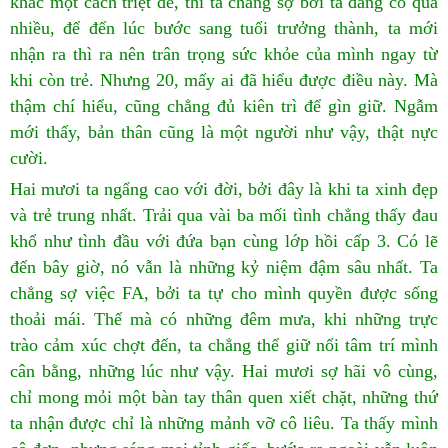
khác một cách triệt để, thì ta chẳng sợ bởi ta đang có quá
nhiều, để đến lúc bước sang tuổi trưởng thành, ta mới
nhận ra thì ra nên trân trọng sức khỏe của mình ngay từ
khi còn trẻ. Nhưng 20, mấy ai đã hiểu được điều này. Mà
thậm chí hiểu, cũng chẳng đủ kiên trì để gìn giữ. Ngẫm
mới thấy, bản thân cũng là một người như vậy, thật nực
cười.
Hai mươi ta ngẩng cao với đời, bởi đây là khi ta xinh đẹp
và trẻ trung nhất. Trải qua vài ba mối tình chẳng thấy đau
khổ như tình đầu với đứa bạn cùng lớp hồi cấp 3. Có lẽ
đến bây giờ, nó vẫn là những kỷ niệm đậm sâu nhất. Ta
chẳng sợ việc FA, bởi ta tự cho mình quyền được sống
thoải mái. Thế mà có những đêm mưa, khi những trực
trào cảm xúc chợt đến, ta chẳng thể giữ nổi tâm trí mình
cân bằng, những lúc như vậy. Hai mươi sợ hãi vô cùng,
chỉ mong mỏi một bàn tay thân quen xiết chặt, những thứ
ta nhận được chỉ là những mảnh vỡ cô liêu. Ta thấy mình