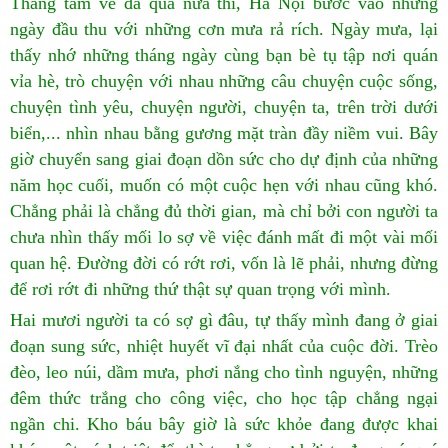
Tháng tám về đã quá nửa thì, Hà Nội bước vào những
ngày đầu thu với những cơn mưa rả rích. Ngày mưa, lại
thấy nhớ những tháng ngày cùng bạn bè tụ tập nơi quán
vỉa hè, trò chuyện với nhau những câu chuyện cuộc sống,
chuyện tình yêu, chuyện người, chuyện ta, trên trời dưới
biển,... nhìn nhau bằng gương mặt tràn đầy niềm vui. Bây
giờ chuyển sang giai đoạn dồn sức cho dự định của những
năm học cuối, muốn có một cuộc hẹn với nhau cũng khó.
Chẳng phải là chẳng đủ thời gian, mà chỉ bởi con người ta
chưa nhìn thấy mối lo sợ về việc đánh mất đi một vài mối
quan hệ. Đường đời có rớt rơi, vốn là lẽ phải, nhưng đừng
để rơi rớt đi những thứ thật sự quan trọng với mình.
Hai mươi người ta có sợ gì đâu, tự thấy mình đang ở giai
đoạn sung sức, nhiệt huyết vĩ đại nhất của cuộc đời. Trèo
đèo, leo núi, dầm mưa, phơi nắng cho tình nguyện, những
đêm thức trắng cho công việc, cho học tập chẳng ngại
ngần chi. Kho báu bây giờ là sức khỏe đang được khai