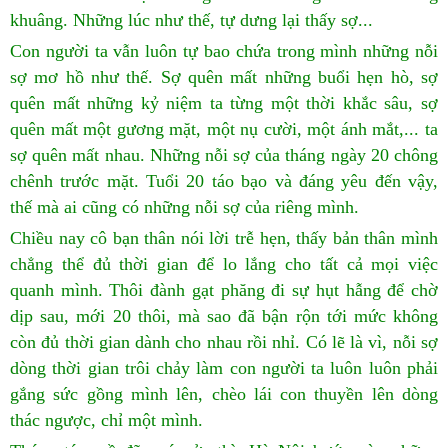
khuâng. Những lúc như thế, tự dưng lại thấy sợ...
Con người ta vẫn luôn tự bao chứa trong mình những nỗi
sợ mơ hồ như thế. Sợ quên mất những buổi hẹn hò, sợ
quên mất những kỷ niệm ta từng một thời khắc sâu, sợ
quên mất một gương mặt, một nụ cười, một ánh mắt,... ta
sợ quên mất nhau. Những nỗi sợ của tháng ngày 20 chông
chênh trước mặt. Tuổi 20 táo bạo và đáng yêu đến vậy,
thế mà ai cũng có những nỗi sợ của riêng mình.
Chiều nay cô bạn thân nói lời trễ hẹn, thấy bản thân mình
chẳng thể đủ thời gian để lo lắng cho tất cả mọi việc
quanh mình. Thôi đành gạt phăng đi sự hụt hẫng để chờ
dịp sau, mới 20 thôi, mà sao đã bận rộn tới mức không
còn đủ thời gian dành cho nhau rồi nhỉ. Có lẽ là vì, nỗi sợ
dòng thời gian trôi chảy làm con người ta luôn luôn phải
gắng sức gồng mình lên, chèo lái con thuyền lên dòng
thác ngược, chỉ một mình.