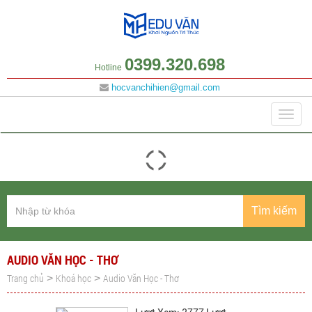
0399.320.698
Hotline
hocvanchihien@gmail.com
Danh mục
Togg
navig
Tìm kiếm
AUDIO VĂN HỌC - THƠ
Trang chủ
Khoá học
Audio Văn Học - Thơ
>
>