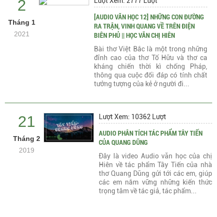
2
Lượt Xem: 2777 Lượt
[AUDIO VĂN HỌC 12] NHỮNG CON ĐƯỜNG
Tháng 1
RA TRẬN, VINH QUANG VỀ TRÊN ĐIỆN
2021
BIÊN PHỦ || HỌC VĂN CHỊ HIÊN
Bài thơ Việt Bắc là một trong những
đỉnh cao của thơ Tố Hữu và thơ ca
kháng chiến thời kì chống Pháp,
thông qua cuộc đối đáp có tính chất
tưởng tượng của kẻ ở người đi...
21
Lượt Xem: 10362 Lượt
AUDIO PHÂN TÍCH TÁC PHẨM TÂY TIẾN
Tháng 2
CỦA QUANG DŨNG
2019
Đây là video Audio văn học của chị
Hiên về tác phẩm Tây Tiến của nhà
thơ Quang Dũng gửi tới các em, giúp
các em nắm vững những kiến thức
trọng tâm về tác giả, tác phẩm...