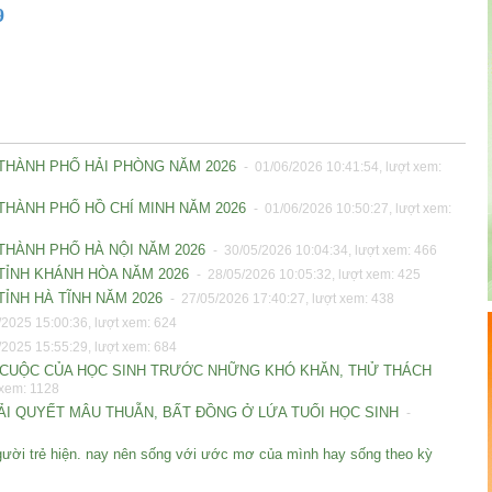
9
- THÀNH PHỐ HẢI PHÒNG NĂM 2026
- 01/06/2026 10:41:54, lượt xem:
 THÀNH PHỐ HỒ CHÍ MINH NĂM 2026
- 01/06/2026 10:50:27, lượt xem:
 THÀNH PHỐ HÀ NỘI NĂM 2026
- 30/05/2026 10:04:34, lượt xem: 466
 TỈNH KHÁNH HÒA NĂM 2026
- 28/05/2026 10:05:32, lượt xem: 425
TỈNH HÀ TĨNH NĂM 2026
- 27/05/2026 17:40:27, lượt xem: 438
2025 15:00:36, lượt xem: 624
2025 15:55:29, lượt xem: 684
BỎ CUỘC CỦA HỌC SINH TRƯỚC NHỮNG KHÓ KHĂN, THỬ THÁCH
 xem: 1128
IẢI QUYẾT MÂU THUẪN, BẤT ĐỒNG Ở LỨA TUỔI HỌC SINH
-
"Người trẻ hiện. nay nên sống với ước mơ của mình hay sống theo kỳ