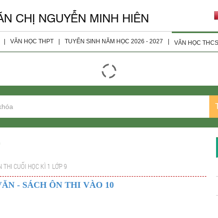
ĂN CHỊ NGUYỄN MINH HIÊN
|
VĂN HỌC THPT
|
TUYỂN SINH NĂM HỌC 2026 - 2027
|
VĂN HỌC THC
giáo viên
Đọc - Hiểu
Tài Liệu 
ện
Nghị Luận Xã Hội
Tài Liệu 
Nghị Luận Văn Học
Tài Liệu 
Tài Liệu Bổ Sung
Tài Liệu 
Tài Liệu Lớp 10
9
Tài Liệu Lớp 11
 THI CUỐI HỌC KÌ 1 LỚP 9
Tài liệu Lớp 12
VĂN - SÁCH ÔN THI VÀO 10
Đề Thi Các Năm