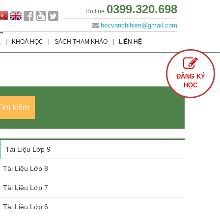
0399.320.698
Hotline
hocvanchihien@gmail.com
|
KHOÁ HỌC
|
SÁCH THAM KHẢO
|
LIÊN HỆ
S
Lớp 9
Khoá học Offline
Tình Yêu
ĐĂNG KÝ
Lớp 8
Khoá học Online
Cuộc Sống
HỌC
Lớp 7
Văn Học
Tìm kiếm
Lớp 6
Sách Ôn Thi Đại Học
Tài Liệu Lớp 9
Tài Liệu Lớp 8
Tài Liệu Lớp 7
Tài Liệu Lớp 6