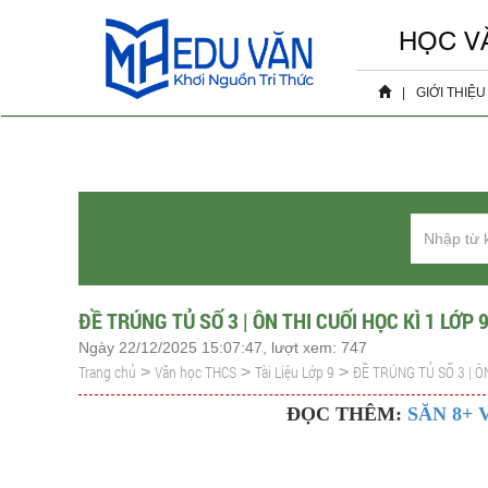
HỌC V
|
GIỚI THIỆU
Hồ sơ 
Sự ki
ĐỀ TRÚNG TỦ SỐ 3 | ÔN THI CUỐI HỌC KÌ 1 LỚP 
Ngày 22/12/2025 15:07:47, lượt xem: 747
Trang chủ
Văn học THCS
Tài Liệu Lớp 9
ĐỀ TRÚNG TỦ SỐ 3 | ÔN
>
>
>
ĐỌC THÊM:
SĂN 8+ 