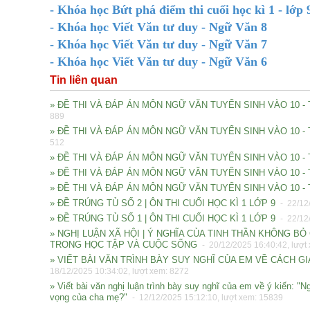
- Khóa học Bứt phá điểm thi cuối học kì 1 - lớp 
- Khóa học Viết Văn tư duy - Ngữ Văn 8
- Khóa học Viết Văn tư duy - Ngữ Văn 7
- Khóa học Viết Văn tư duy - Ngữ Văn 6
Tin liên quan
» ĐỀ THI VÀ ĐÁP ÁN MÔN NGỮ VĂN TUYỂN SINH VÀO 10 
889
» ĐỀ THI VÀ ĐÁP ÁN MÔN NGỮ VĂN TUYỂN SINH VÀO 10 -
512
» ĐỀ THI VÀ ĐÁP ÁN MÔN NGỮ VĂN TUYỂN SINH VÀO 10 -
» ĐỀ THI VÀ ĐÁP ÁN MÔN NGỮ VĂN TUYỂN SINH VÀO 10 -
» ĐỀ THI VÀ ĐÁP ÁN MÔN NGỮ VĂN TUYỂN SINH VÀO 10 - 
» ĐỀ TRÚNG TỦ SỐ 2 | ÔN THI CUỐI HỌC KÌ 1 LỚP 9
- 22/12/
» ĐỀ TRÚNG TỦ SỐ 1 | ÔN THI CUỐI HỌC KÌ 1 LỚP 9
- 22/12/
» NGHỊ LUẬN XÃ HỘI | Ý NGHĨA CỦA TINH THẦN KHÔNG 
TRONG HỌC TẬP VÀ CUỘC SỐNG
- 20/12/2025 16:40:42, lượt
» VIẾT BÀI VĂN TRÌNH BÀY SUY NGHĨ CỦA EM VỀ CÁCH G
18/12/2025 10:34:02, lượt xem: 8272
» Viết bài văn nghị luận trình bày suy nghĩ của em về ý kiến: 
vọng của cha mẹ?"
- 12/12/2025 15:12:10, lượt xem: 15839