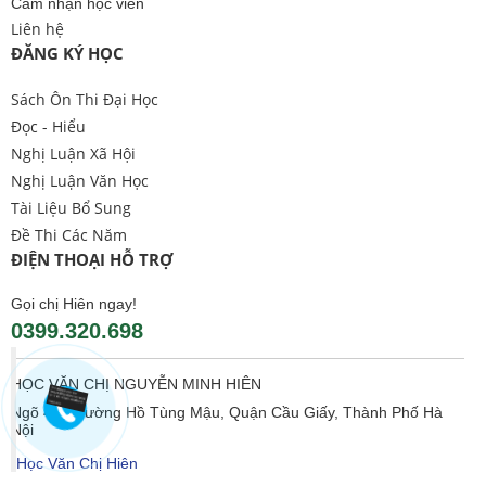
Cảm nhận học viên
Liên hệ
ĐĂNG KÝ HỌC
Sách Ôn Thi Đại Học
Đọc - Hiểu
Nghị Luận Xã Hội
Nghị Luận Văn Học
Tài Liệu Bổ Sung
Đề Thi Các Năm
ĐIỆN THOẠI HỖ TRỢ
Gọi chị Hiên ngay!
0399.320.698
HỌC VĂN CHỊ NGUYỄN MINH HIÊN
Ngõ 406 Đường Hồ Tùng Mậu, Quận Cầu Giấy, Thành Phố Hà
Nội
Học Văn Chị Hiên