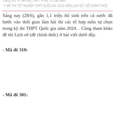
Trang chủ
Văn học THPT
Đề Thi Các Năm
>
>
ĐỀ THI TỐT NGHIỆP THPT QUỐC GIA 2024 MÔN LỊCH SỬ - ĐỀ CHÍNH THỨC
>
Sáng nay (28/6), gần 1,1 triệu thí sinh trên cả nước đã
bước vào thời gian làm bài thi các tổ hợp môn tự chọn
trong kỳ thi THPT Quốc gia năm 2024. . Cùng tham khảo
đề thi Lịch sử (đề chính thức) ở bài viết dưới đây.
- Mã đề 310:
- Mã đề 301: