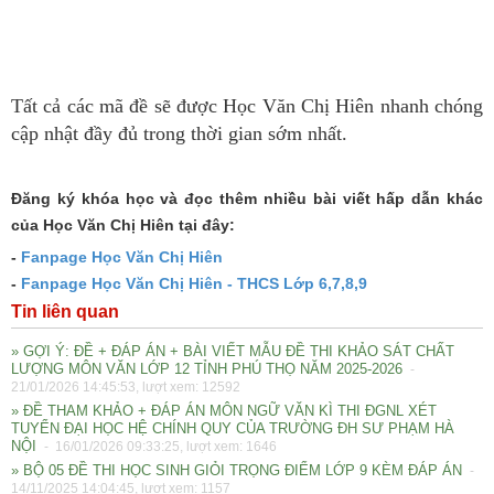
Tất cả các mã đề sẽ được Học Văn Chị Hiên nhanh chóng
cập nhật đầy đủ trong thời gian sớm nhất.
Đăng ký khóa học và đọc thêm nhiều bài viết hấp dẫn khác
của Học Văn Chị Hiên tại đây:
-
Fanpage Học Văn Chị Hiên
-
Fanpage Học Văn Chị Hiên - THCS Lớp 6,7,8,9
Tin liên quan
» GỢI Ý: ĐỀ + ĐÁP ÁN + BÀI VIẾT MẪU ĐỀ THI KHẢO SÁT CHẤT
LƯỢNG MÔN VĂN LỚP 12 TỈNH PHÚ THỌ NĂM 2025-2026
-
21/01/2026 14:45:53, lượt xem: 12592
» ĐỀ THAM KHẢO + ĐÁP ÁN MÔN NGỮ VĂN KÌ THI ĐGNL XÉT
TUYỂN ĐẠI HỌC HỆ CHÍNH QUY CỦA TRƯỜNG ĐH SƯ PHẠM HÀ
NỘI
- 16/01/2026 09:33:25, lượt xem: 1646
» BỘ 05 ĐỀ THI HỌC SINH GIỎI TRỌNG ĐIỂM LỚP 9 KÈM ĐÁP ÁN
-
14/11/2025 14:04:45, lượt xem: 1157