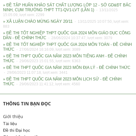
» ĐỀ TẬP HUẤN KHẢO SÁT CHẤT LƯỢNG LỚP 12 - SỞ GD&ĐT BẮC
NINH, CỤM TRƯỜNG THPT TT1-QV1-LVT (LẦN 1)
- 13/11/2025
15:05:09, lượt xem: 2299
» XÃ LUẬN CHÀO MỪNG NGÀY 20/11
- 13/11/2025 10:07:50, lượt xem:
883
» ĐỀ THI TỐT NGHIỆP THPT QUỐC GIA 2024 MÔN GIÁO DỤC CÔNG
DÂN - ĐỀ CHÍNH THỨC
- 28/06/2024 10:37:47, lượt xem: 3079
» ĐỀ THI TỐT NGHIỆP THPT QUỐC GIA 2024 MÔN TOÁN - ĐỀ CHÍNH
THỨC
- 27/06/2024 16:16:09, lượt xem: 3089
» ĐỀ THI THPT QUỐC GIA NĂM 2023 MÔN TIẾNG ANH - ĐỀ CHÍNH
THỨC
- 29/06/2023 15:01:55, lượt xem: 6363
» ĐỀ THI THPT QUỐC GIA NĂM 2023 MÔN ĐỊA LÝ - ĐỀ CHÍNH THỨC
- 29/06/2023 11:07:18, lượt xem: 3441
» ĐỀ THI THPT QUỐC GIA NĂM 2023 MÔN LỊCH SỬ - ĐỀ CHÍNH
THỨC
- 29/06/2023 11:41:12, lượt xem: 4560
THÔNG TIN BẠN ĐỌC
Giới thiệu
Tài liệu
Đề thi Đại học