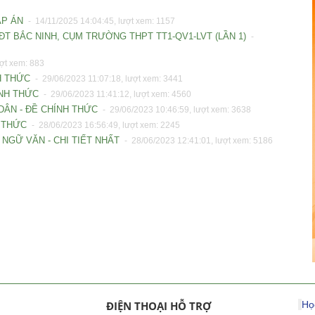
ĐÁP ÁN
- 14/11/2025 14:04:45, lượt xem: 1157
ĐT BẮC NINH, CỤM TRƯỜNG THPT TT1-QV1-LVT (LẦN 1)
-
ượt xem: 883
NH THỨC
- 29/06/2023 11:07:18, lượt xem: 3441
HÍNH THỨC
- 29/06/2023 11:41:12, lượt xem: 4560
 DÂN - ĐỀ CHÍNH THỨC
- 29/06/2023 10:46:59, lượt xem: 3638
H THỨC
- 28/06/2023 16:56:49, lượt xem: 2245
 NGỮ VĂN - CHI TIẾT NHẤT
- 28/06/2023 12:41:01, lượt xem: 5186
ĐIỆN THOẠI HỖ TRỢ
Họ