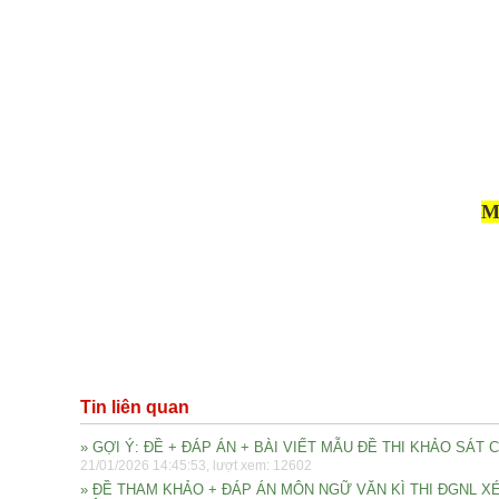
M
Tin liên quan
» GỢI Ý: ĐỀ + ĐÁP ÁN + BÀI VIẾT MẪU ĐỀ THI KHẢO SÁT
21/01/2026 14:45:53, lượt xem: 12602
» ĐỀ THAM KHẢO + ĐÁP ÁN MÔN NGỮ VĂN KÌ THI ĐGNL 