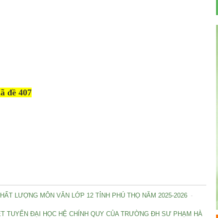
ã đề 407
 CHẤT LƯỢNG MÔN VĂN LỚP 12 TỈNH PHÚ THỌ NĂM 2025-2026
-
XÉT TUYỂN ĐẠI HỌC HỆ CHÍNH QUY CỦA TRƯỜNG ĐH SƯ PHẠM HÀ