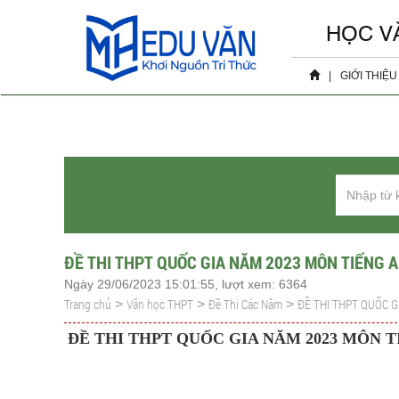
HỌC V
|
GIỚI THIỆU
Hồ sơ 
Sự ki
ĐỀ THI THPT QUỐC GIA NĂM 2023 MÔN TIẾNG A
Ngày 29/06/2023 15:01:55, lượt xem: 6364
Trang chủ
Văn học THPT
Đề Thi Các Năm
ĐỀ THI THPT QUỐC G
>
>
>
ĐỀ THI THPT QUỐC GIA NĂM 2023 MÔN TIẾ