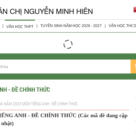
ĂN CHỊ NGUYỄN MINH HIÊN
|
|
TUYỂN SINH NĂM HỌC 2026 - 2027
|
VĂN HỌC THC
VĂN HỌC THPT
giáo viên
Đọc - Hiểu
Tài Liệu 
ện
Nghị Luận Xã Hội
Tài Liệu 
Nghị Luận Văn Học
Tài Liệu 
Tài Liệu Bổ Sung
Tài Liệu 
Tài Liệu Lớp 10
NH - ĐỀ CHÍNH THỨC
Tài Liệu Lớp 11
IA NĂM 2023 MÔN TIẾNG ANH - ĐỀ CHÍNH THỨC
Tài liệu Lớp 12
NG ANH - ĐỀ CHÍNH THỨC (Các mã đề đang cập
Đề Thi Các Năm
nhật)