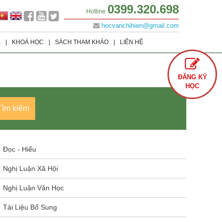
0399.320.698
Hotline
hocvanchihien@gmail.com
S
|
KHOÁ HỌC
|
SÁCH THAM KHẢO
|
LIÊN HỆ
Lớp 9
Khoá học Offline
Tình Yêu
ĐĂNG KÝ
Lớp 8
Khoá học Online
Cuộc Sống
HỌC
Lớp 7
Văn Học
Tìm kiếm
Lớp 6
Sách Ôn Thi Đại Học
Đọc - Hiểu
Nghị Luận Xã Hội
Nghị Luận Văn Học
Tài Liệu Bổ Sung