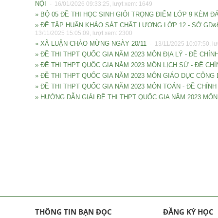
NỘI
- 16/01/2026 09:33:25, lượt xem: 1649
» BỘ 05 ĐỀ THI HỌC SINH GIỎI TRỌNG ĐIỂM LỚP 9 KÈM 
» ĐỀ TẬP HUẤN KHẢO SÁT CHẤT LƯỢNG LỚP 12 - SỞ GD&
13/11/2025 15:05:09, lượt xem: 2300
» XÃ LUẬN CHÀO MỪNG NGÀY 20/11
- 13/11/2025 10:07:50, l
» ĐỀ THI THPT QUỐC GIA NĂM 2023 MÔN ĐỊA LÝ - ĐỀ CHÍ
» ĐỀ THI THPT QUỐC GIA NĂM 2023 MÔN LỊCH SỬ - ĐỀ C
» ĐỀ THI THPT QUỐC GIA NĂM 2023 MÔN GIÁO DỤC CÔNG
» ĐỀ THI THPT QUỐC GIA NĂM 2023 MÔN TOÁN - ĐỀ CHÍN
» HƯỚNG DẪN GIẢI ĐỀ THI THPT QUỐC GIA NĂM 2023 MÔN
THÔNG TIN BẠN ĐỌC
ĐĂNG KÝ HỌC