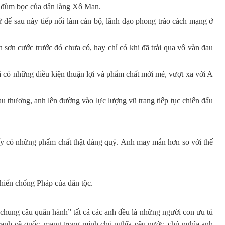
 đùm bọc của dân làng Xô Man.
để sau này tiếp nối làm cán bộ, lãnh đạo phong trào cách mạng ở
sơn cước trước đó chưa có, hay chỉ có khi đã trải qua vô vàn đau
ã có những điều kiện thuận lợi và phẩm chất mới mẻ, vượt xa với A
u thương, anh lên đường vào lực lượng vũ trang tiếp tục chiến đấu
ấy có những phẩm chất thật đáng quý. Anh may mắn hơn so với thế
hiến chống Pháp của dân tộc.
chung câu quân hành” tất cả các anh đều là những người con ưu tú
ranh vệ quốc, mang trong mình chủ nghĩa yêu nước, chủ nghĩa anh