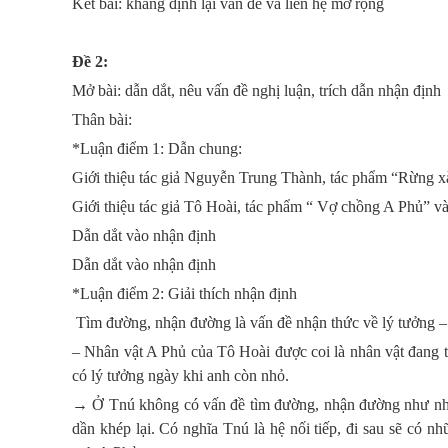
Kết bài: khẳng định lại vấn đề và liên hệ mở rộng
Đề 2:
Mở bài: dẫn dắt, nêu vấn đề nghị luận, trích dẫn nhận định
Thân bài:
*Luận điểm 1: Dẫn chung:
Giới thiệu tác giả Nguyễn Trung Thành, tác phẩm “Rừng x
Giới thiệu tác giả Tô Hoài, tác phẩm “ Vợ chồng A Phủ” v
Dẫn dắt vào nhận định
Dẫn dắt vào nhận định
*Luận điểm 2: Giải thích nhận định
Tìm đường, nhận đường là vấn đề nhận thức về lý tưởng –
– Nhân vật A Phủ của Tô Hoài được coi là nhân vật đang t
có lý tưởng ngày khi anh còn nhỏ.
→ Ở Tnú không có vấn đề tìm đường, nhận đường như nhâ
dần khép lại. Có nghĩa Tnú là hệ nối tiếp, đi sau sẽ có 