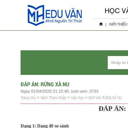
HỌC V
|
GIỚI THIỆU
Hồ sơ 
Sự ki
ĐÁP ÁN: RỪNG XÀ NU
Ngày 01/04/2020 21:15:40, lượt xem: 3733
Trang chủ
Sách Tham Khảo
Văn Học
ĐÁP ÁN: RỪNG XÀ NU
>
>
>
ĐÁP ÁN:
Dạng 1: Dạng đề so sánh