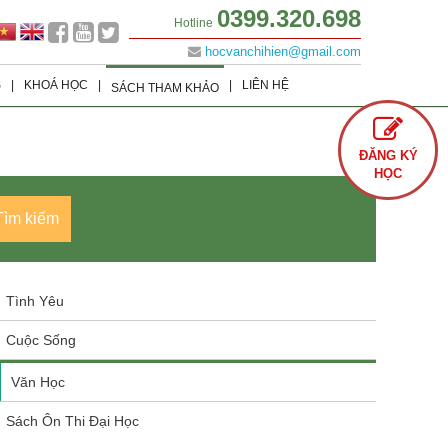
0399.320.698
Hotline
hocvanchihien@gmail.com
S
|
KHOÁ HỌC
|
|
LIÊN HỆ
SÁCH THAM KHẢO
Lớp 9
Khoá học Offline
Tình Yêu
ĐĂNG KÝ
Lớp 8
Khoá học Online
Cuộc Sống
HỌC
Lớp 7
Văn Học
Tìm kiếm
Lớp 6
Sách Ôn Thi Đại Học
Tình Yêu
Cuộc Sống
Văn Học
Sách Ôn Thi Đại Học