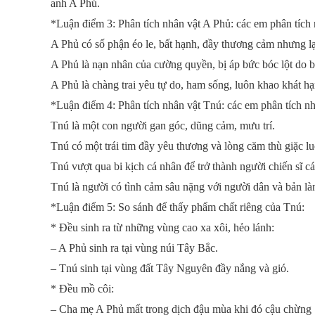
anh A Phủ.
*Luận điểm 3: Phân tích nhân vật A Phủ: các em phân tích
A Phủ có số phận éo le, bất hạnh, đầy thương cảm nhưng l
A Phủ là nạn nhân của cường quyền, bị áp bức bóc lột do 
A Phủ là chàng trai yêu tự do, ham sống, luôn khao khát hạ
*Luận điểm 4: Phân tích nhân vật Tnú: các em phân tích n
Tnú là một con người gan góc, dũng cảm, mưu trí.
Tnú có một trái tim đầy yêu thương và lòng căm thù giặc lu
Tnú vượt qua bi kịch cá nhân để trở thành người chiến sĩ c
Tnú là người có tình cảm sâu nặng với người dân và bản l
*Luận điểm 5: So sánh để thấy phẩm chất riêng của Tnú:
* Đều sinh ra từ những vùng cao xa xôi, hẻo lánh:
– A Phủ sinh ra tại vùng núi Tây Bắc.
– Tnú sinh tại vùng đất Tây Nguyên đầy nắng và gió.
* Đều mồ côi:
– Cha mẹ A Phủ mất trong dịch đậu mùa khi đó cậu chừng 1