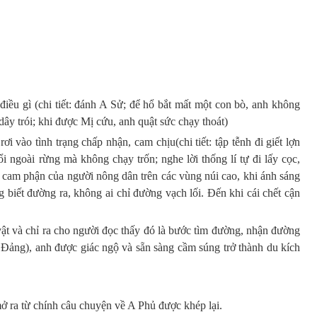
iều gì (chi tiết: đánh A Sử; để hổ bắt mất một con bò, anh không
ây trói; khi được Mị cứu, anh quật sức chạy thoát)
i vào tình trạng chấp nhận, cam chịu(chi tiết: tập tễnh đi giết lợn
 ngoài rừng mà không chạy trốn; nghe lời thống lí tự đi lấy cọc,
, cam phận của người nông dân trên các vùng núi cao, khi ánh sáng
biết đường ra, không ai chỉ đường vạch lối. Đến khi cái chết cận
vật và chỉ ra cho người đọc thấy đó là bước tìm đường, nhận đường
Đảng), anh được giác ngộ và sẵn sàng cầm súng trở thành du kích
 ra từ chính câu chuyện về A Phủ được khép lại.