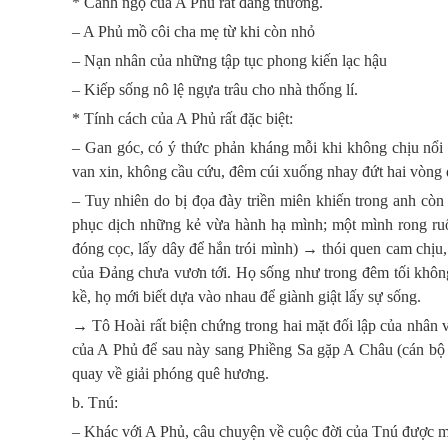
* Cảnh ngộ của A Phủ rất đáng thương.
– A Phủ mồ côi cha mẹ từ khi còn nhỏ
– Nạn nhân của những tập tục phong kiến lạc hậu
– Kiếp sống nô lệ ngựa trâu cho nhà thống lí.
* Tính cách của A Phủ rất đặc biệt:
– Gan góc, có ý thức phản kháng mỗi khi không chịu nổi đ
van xin, không cầu cứu, đêm cúi xuống nhay đứt hai vòng d
– Tuy nhiên do bị đọa đày triền miên khiến trong anh còn rơ
phục dịch những kẻ vừa hành hạ mình; một mình rong ruổi
đóng cọc, lấy dây để hắn trói mình) → thói quen cam chịu
của Đảng chưa vươn tới. Họ sống như trong đêm tối không 
kề, họ mới biết dựa vào nhau để giành giật lấy sự sống.
→ Tô Hoài rất biện chứng trong hai mặt đối lập của nhân 
của A Phủ để sau này sang Phiềng Sa gặp A Châu (cán bộ 
quay về giải phóng quê hương.
b. Tnú:
– Khác với A Phủ, câu chuyện về cuộc đời của Tnú được mở