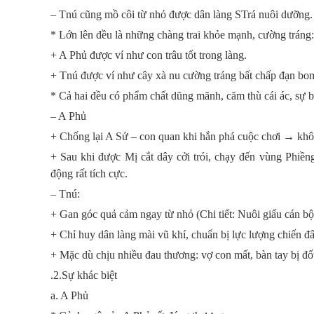
– Tnú cũng mồ côi từ nhỏ được dân làng STrá nuôi dưỡng.
* Lớn lên đều là những chàng trai khỏe mạnh, cường tráng:
+ A Phủ được ví như con trâu tốt trong làng.
+ Tnú được ví như cây xà nu cường tráng bất chấp đạn bo
* Cả hai đều có phẩm chất dũng mãnh, căm thù cái ác, sự b
– A Phủ
+ Chống lại A Sử – con quan khi hắn phá cuộc chơi → kh
+ Sau khi được Mị cắt dây cởi trói, chạy đến vùng Phiền
động rất tích cực.
– Tnú:
+ Gan góc quả cảm ngay từ nhỏ (Chi tiết: Nuôi giấu cán bộ,
+ Chỉ huy dân làng mài vũ khí, chuẩn bị lực lượng chiến đ
+ Mặc dù chịu nhiều đau thương: vợ con mất, bàn tay bị đố
.2.Sự khác biệt
a. A Phủ