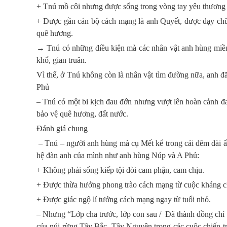
+ Tnú mồ côi nhưng được sống trong vòng tay yêu thương
+ Được gần cán bộ cách mạng là anh Quyết, được dạy chữ 
quê hương.
→ Tnú có những điều kiện mà các nhân vật anh hùng miền 
khổ, gian truân.
Vì thế, ở Tnú không còn là nhân vật tìm đường nữa, anh đ
Phủ
– Tnú có một bi kịch đau đớn nhưng vượt lên hoàn cảnh đa
bảo vệ quê hương, đất nước.
Đánh giá chung
– Tnú – người anh hùng mà cụ Mết kể trong cái đêm dài 
hệ đàn anh của mình như anh hùng Núp và A Phủ:
+ Không phải sống kiếp tội đòi cam phận, cam chịu.
+ Được thừa hưởng phong trào cách mạng từ cuộc kháng c
+ Được giác ngộ lí tưởng cách mạng ngay từ tuổi nhỏ.
– Nhưng “Lớp cha trước, lớp con sau / Đã thành đồng chí 
của núi rừng Tây Bắc, Tây Nguyên trong các cuộc chiến t