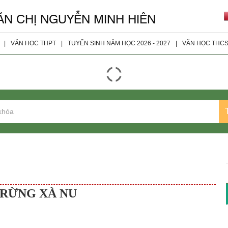
ĂN CHỊ NGUYỄN MINH HIÊN
|
VĂN HỌC THPT
|
TUYỂN SINH NĂM HỌC 2026 - 2027
|
VĂN HỌC THC
giáo viên
Đọc - Hiểu
Tài Liệu 
ện
Nghị Luận Xã Hội
Tài Liệu 
Nghị Luận Văn Học
Tài Liệu 
Tài Liệu Bổ Sung
Tài Liệu 
Tài Liệu Lớp 10
Tài Liệu Lớp 11
Tài liệu Lớp 12
 RỪNG XÀ NU
Đề Thi Các Năm