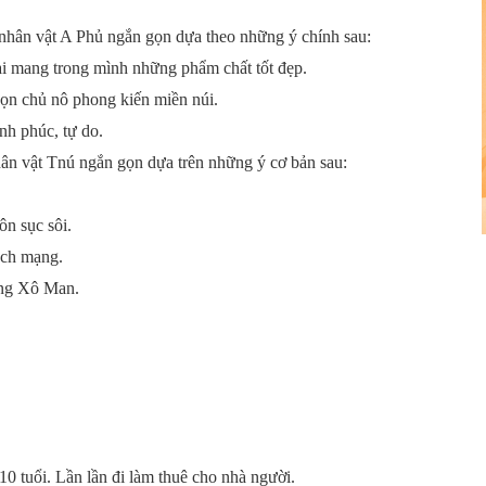
 nhân vật A Phủ ngắn gọn dựa theo những ý chính sau:
ại mang trong mình những phẩm chất tốt đẹp.
bọn chủ nô phong kiến miền núi.
nh phúc, tự do.
hân vật Tnú ngắn gọn dựa trên những ý cơ bản sau:
ôn sục sôi.
ách mạng.
àng Xô Man.
0 tuổi. Lần lần đi làm thuê cho nhà người.