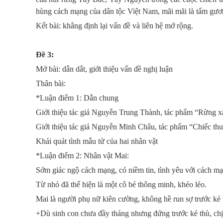
hùng cách mạng của dân tộc Việt Nam, mãi mãi là tấm gươn
Kết bài: khẳng định lại vấn đề và liên hệ mở rộng.
Đề 3:
Mở bài: dẫn dắt, giới thiệu vấn đề nghị luận
Thân bài:
*Luận điểm 1: Dẫn chung
Giới thiệu tác giả Nguyễn Trung Thành, tác phẩm “Rừng x
Giới thiệu tác giả Nguyễn Minh Châu, tác phẩm “Chiếc thu
Khái quát tình mẫu tử của hai nhân vật
*Luận điểm 2: Nhân vật Mai:
Sớm giác ngộ cách mạng, có niềm tin, tình yêu với cách m
Từ nhỏ đã thể hiện là một cô bé thông minh, khéo léo.
Mai là người phụ nữ kiên cường, không hề run sợ trước kẻ 
+Dù sinh con chưa đầy tháng nhưng đứng trước kẻ thù, chị