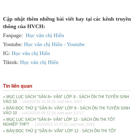
Cập nhật thêm những bài viết hay tại các kênh truyền
thông của HVCH:
Fanpage:
Học văn chị Hiên
Youtube:
Học văn chị Hiên - Youtube
IG:
Học văn chị Hiên
Tiktok:
Học văn chị Hiên
Tin liên quan
» MỤC LỤC SÁCH "SĂN 8+ VĂN" LỚP 9 - SÁCH ÔN THI TUYỂN SINH
VÀO 10
- 14/03/2025 10:16:16, lượt xem: 3007
» BẢN ĐỌC THỬ || "SĂN 8+ VĂN" LỚP 9 - SÁCH ÔN THI TUYỂN SINH
VÀO 10
- 14/03/2025 09:32:28, lượt xem: 13717
» MỤC LỤC SÁCH "SĂN 8+ VĂN" LỚP 12 - SÁCH ÔN THI TỐT
NGHIỆP THPT
- 13/03/2025 15:37:32, lượt xem: 2593
» BẢN ĐỌC THỬ || "SĂN 8+ VĂN" LỚP 12 - SÁCH ÔN THI TỐT