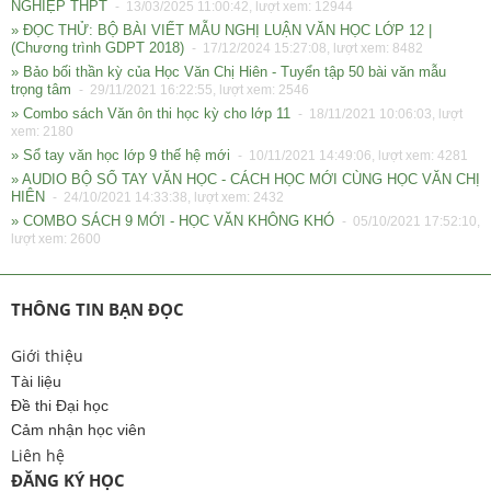
NGHIỆP THPT
- 13/03/2025 11:00:42, lượt xem: 12944
» ĐỌC THỬ: BỘ BÀI VIẾT MẪU NGHỊ LUẬN VĂN HỌC LỚP 12 |
(Chương trình GDPT 2018)
- 17/12/2024 15:27:08, lượt xem: 8482
» Bảo bối thần kỳ của Học Văn Chị Hiên - Tuyển tập 50 bài văn mẫu
trọng tâm
- 29/11/2021 16:22:55, lượt xem: 2546
» Combo sách Văn ôn thi học kỳ cho lớp 11
- 18/11/2021 10:06:03, lượt
xem: 2180
» Sổ tay văn học lớp 9 thế hệ mới
- 10/11/2021 14:49:06, lượt xem: 4281
» AUDIO BỘ SỔ TAY VĂN HỌC - CÁCH HỌC MỚI CÙNG HỌC VĂN CHỊ
HIÊN
- 24/10/2021 14:33:38, lượt xem: 2432
» COMBO SÁCH 9 MỚI - HỌC VĂN KHÔNG KHÓ
- 05/10/2021 17:52:10,
lượt xem: 2600
THÔNG TIN BẠN ĐỌC
Giới thiệu
Tài liệu
Đề thi Đại học
Cảm nhận học viên
Liên hệ
ĐĂNG KÝ HỌC