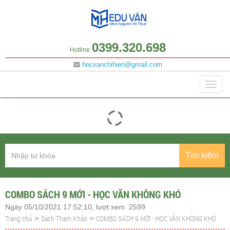
0399.320.698
Hotline
hocvanchihien@gmail.com
Danh mục
Togg
navig
Tìm kiếm
COMBO SÁCH 9 MỚI - HỌC VĂN KHÔNG KHÓ
Ngày 05/10/2021 17:52:10, lượt xem: 2599
Trang chủ
Sách Tham Khảo
COMBO SÁCH 9 MỚI - HỌC VĂN KHÔNG KHÓ
>
>