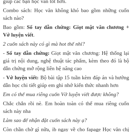
giúp các bạn học văn tốt hơn.
Combo sách: Học văn không khó bao gồm những cuốn
sách nào?
Bao gồm:
Sổ tay dẫn chứng: Giọt mật văn chương +
Vở luyện viết
.
2 cuốn sách này có gì mà hot thế nhỉ?
-
Sổ tay dẫn chứng:
Giọt mật văn chương: Hệ thống lại
giá trị nội dung, nghệ thuật tác phẩm, kèm theo đó là bộ
dẫn chứng mở rộng liên hệ nâng cao
-
Vở luyện viết:
Bộ bài tập 15 tuần kèm đáp án và hướng
dẫn học chi tiết giúp em ghi nhớ kiến thức nhanh hơn
Em có thể mua riêng cuốn Vở luyện viết được không?
Chắc chắn rồi nè. Em hoàn toàn có thể mua riêng cuốn
sách này nha
Làm sao để nhận đặt cuốn sách này ạ?
Còn chần chờ gì nữa, ib ngay về cho fapage Học văn chị