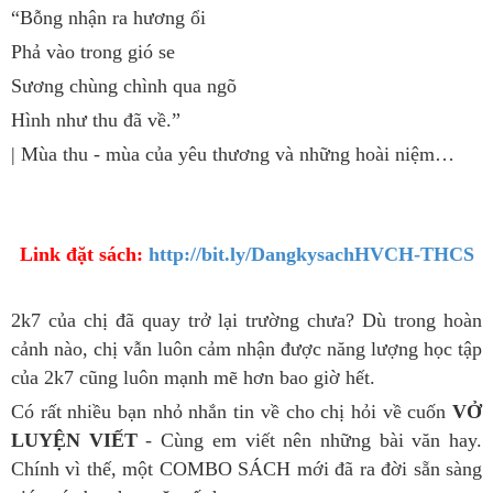
“Bỗng nhận ra hương ổi
Phả vào trong gió se
Sương chùng chình qua ngõ
Hình như thu đã về.”
| Mùa thu - mùa của yêu thương và những hoài niệm…
Link đặt sách:
http://bit.ly/DangkysachHVCH-THCS
2k7 của chị đã quay trở lại trường chưa? Dù trong hoàn
cảnh nào, chị vẫn luôn cảm nhận được năng lượng học tập
của 2k7 cũng luôn mạnh mẽ hơn bao giờ hết.
Có rất nhiều bạn nhỏ nhắn tin về cho chị hỏi về cuốn
VỞ
LUYỆN VIẾT
- Cùng em viết nên những bài văn hay.
Chính vì thế, một COMBO SÁCH mới đã ra đời sẵn sàng