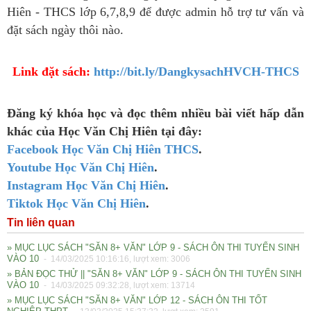
Hiên - THCS lớp 6,7,8,9 để được admin hỗ trợ tư vấn và
đặt sách ngày thôi nào.
Link đặt sách:
http://bit.ly/DangkysachHVCH-THCS
Đăng ký khóa học và đọc thêm nhiều bài viết hấp dẫn
khác của Học Văn Chị Hiên tại đây:
Facebook Học Văn Chị Hiên THCS
.
Youtube Học Văn Chị Hiên
.
Instagram Học Văn Chị Hiên
.
Tiktok Học Văn Chị Hiên
.
Tin liên quan
» MỤC LỤC SÁCH "SĂN 8+ VĂN" LỚP 9 - SÁCH ÔN THI TUYỂN SINH
VÀO 10
- 14/03/2025 10:16:16, lượt xem: 3006
» BẢN ĐỌC THỬ || "SĂN 8+ VĂN" LỚP 9 - SÁCH ÔN THI TUYỂN SINH
VÀO 10
- 14/03/2025 09:32:28, lượt xem: 13714
» MỤC LỤC SÁCH "SĂN 8+ VĂN" LỚP 12 - SÁCH ÔN THI TỐT