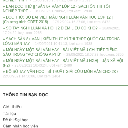
NGHIỆP THPT
- 13/03/2025 15:37:32, lượt xem: 2591
» BẢN ĐỌC THỬ || "SĂN 8+ VĂN" LỚP 12 - SÁCH ÔN THI TỐT
NGHIỆP THPT
- 13/03/2025 11:00:42, lượt xem: 12938
» ĐỌC THỬ: BỘ BÀI VIẾT MẪU NGHỊ LUẬN VĂN HỌC LỚP 12 |
(Chương trình GDPT 2018)
- 17/12/2024 15:27:08, lượt xem: 8472
» SỔ TAY NGHỊ LUẬN XÃ HỘI | 2 ĐIỂM LIỆU CÓ KHÓ?
- 28/09/2021
17:24:32, lượt xem: 2265
» SÁCH SĂN 8+ VĂN | KIẾN THỨC KÌ THI THPT QUỐC GIA TRONG
LÒNG BÀN TAY
- 14/09/2021 10:41:13, lượt xem: 1938
» MỖI NGÀY MỘT BÀI VĂN HAY - BÀI VIẾT MẪU CHI TIẾT TIẾNG
SÁO TRONG "VỢ CHỒNG A PHỦ"
- 28/08/2021 18:07:33, lượt xem: 5355
» MỖI NGÀY MỘT BÀI VĂN HAY - BÀI VIẾT MẪU NGHỊ LUẬN XÃ HỘI
(P2)
- 23/08/2021 16:43:24, lượt xem: 2480
» BỘ SỔ TAY VĂN HỌC - BÍ THUẬT GIẢI CỨU MÔN VĂN CHO 2K7
-
22/08/2021 14:50:06, lượt xem: 2404
THÔNG TIN BẠN ĐỌC
Giới thiệu
Tài liệu
Đề thi Đại học
Cảm nhận học viên