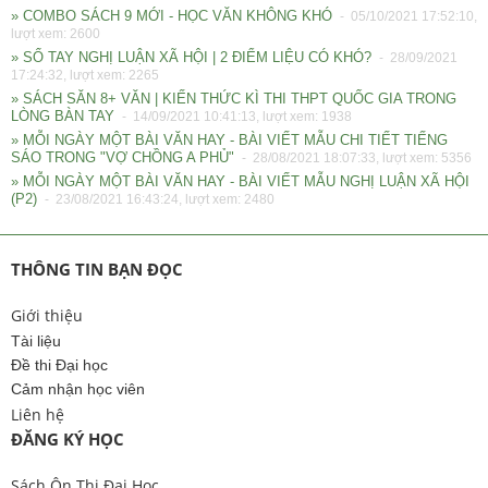
» COMBO SÁCH 9 MỚI - HỌC VĂN KHÔNG KHÓ
- 05/10/2021 17:52:10,
lượt xem: 2600
» SỔ TAY NGHỊ LUẬN XÃ HỘI | 2 ĐIỂM LIỆU CÓ KHÓ?
- 28/09/2021
17:24:32, lượt xem: 2265
» SÁCH SĂN 8+ VĂN | KIẾN THỨC KÌ THI THPT QUỐC GIA TRONG
LÒNG BÀN TAY
- 14/09/2021 10:41:13, lượt xem: 1938
» MỖI NGÀY MỘT BÀI VĂN HAY - BÀI VIẾT MẪU CHI TIẾT TIẾNG
SÁO TRONG "VỢ CHỒNG A PHỦ"
- 28/08/2021 18:07:33, lượt xem: 5356
» MỖI NGÀY MỘT BÀI VĂN HAY - BÀI VIẾT MẪU NGHỊ LUẬN XÃ HỘI
(P2)
- 23/08/2021 16:43:24, lượt xem: 2480
THÔNG TIN BẠN ĐỌC
Giới thiệu
Tài liệu
Đề thi Đại học
Cảm nhận học viên
Liên hệ
ĐĂNG KÝ HỌC
Sách Ôn Thi Đại Học