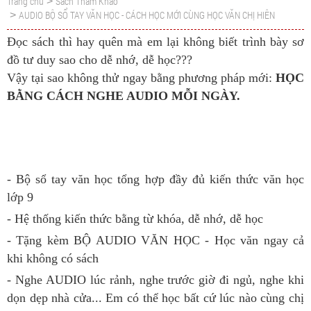
Trang chủ
Sách Tham Khảo
>
AUDIO BỘ SỔ TAY VĂN HỌC - CÁCH HỌC MỚI CÙNG HỌC VĂN CHỊ HIÊN
>
Đọc sách thì hay quên mà em lại không biết trình bày sơ
đồ tư duy sao cho dễ nhớ, dễ học???
Vậy tại sao không thử ngay bằng phương pháp mới:
HỌC
BẰNG CÁCH NGHE AUDIO MỖI NGÀY.
- Bộ sổ tay văn học tổng hợp đầy đủ kiến thức văn học
lớp 9
- Hệ thống kiến thức bằng từ khóa, dễ nhớ, dễ học
- Tặng kèm BỘ AUDIO VĂN HỌC - Học văn ngay cả
khi không có sách
- Nghe AUDIO lúc rảnh, nghe trước giờ đi ngủ, nghe khi
dọn dẹp nhà cửa... Em có thể học bất cứ lúc nào cùng chị