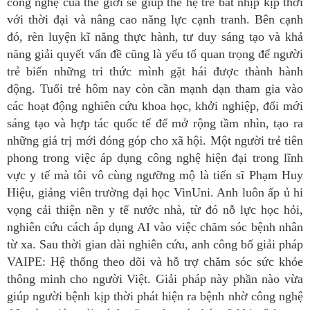
công nghệ của thế giới sẽ giúp thế hệ trẻ bắt nhịp kịp thời
với thời đại và nâng cao năng lực cạnh tranh. Bên cạnh
đó, rèn luyện kĩ năng thực hành, tư duy sáng tạo và khả
năng giải quyết vấn đề cũng là yếu tố quan trọng để người
trẻ biến những tri thức mình gặt hái được thành hành
động. Tuổi trẻ hôm nay còn cần mạnh dạn tham gia vào
các hoạt động nghiên cứu khoa học, khởi nghiệp, đổi mới
sáng tạo và hợp tác quốc tế để mở rộng tầm nhìn, tạo ra
những giá trị mới đóng góp cho xã hội. Một người trẻ tiên
phong trong việc áp dụng công nghệ hiện đại trong lĩnh
vực y tế mà tôi vô cùng ngưỡng mộ là tiến sĩ Phạm Huy
Hiệu, giảng viên trường đại học VinUni. Anh luôn ấp ủ hi
vọng cải thiện nền y tế nước nhà, từ đó nỗ lực học hỏi,
nghiên cứu cách áp dụng AI vào việc chăm sóc bệnh nhân
từ xa. Sau thời gian dài nghiên cứu, anh công bố giải pháp
VAIPE: Hệ thống theo dõi và hỗ trợ chăm sóc sức khỏe
thông minh cho người Việt. Giải pháp này phần nào vừa
giúp người bệnh kịp thời phát hiện ra bệnh nhờ công nghệ