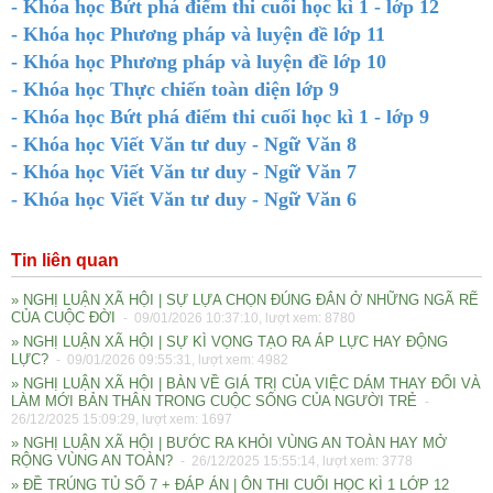
- Khóa học Bứt phá điểm thi cuối học kì 1 - lớp 12
- Khóa học Phương pháp và luyện đề lớp 11
- Khóa học Phương pháp và luyện đề lớp 10
- Khóa học Thực chiến toàn diện lớp 9
- Khóa học Bứt phá điểm thi cuối học kì 1 - lớp 9
- Khóa học Viết Văn tư duy - Ngữ Văn 8
- Khóa học Viết Văn tư duy - Ngữ Văn 7
- Khóa học Viết Văn tư duy - Ngữ Văn 6
Tin liên quan
» NGHỊ LUẬN XÃ HỘI | SỰ LỰA CHỌN ĐÚNG ĐẮN Ở NHỮNG NGÃ RẼ
CỦA CUỘC ĐỜI
- 09/01/2026 10:37:10, lượt xem: 8780
» NGHỊ LUẬN XÃ HỘI | SỰ KÌ VỌNG TẠO RA ÁP LỰC HAY ĐỘNG
LỰC?
- 09/01/2026 09:55:31, lượt xem: 4982
» NGHỊ LUẬN XÃ HỘI | BÀN VỀ GIÁ TRỊ CỦA VIỆC DÁM THAY ĐỔI VÀ
LÀM MỚI BẢN THÂN TRONG CUỘC SỐNG CỦA NGƯỜI TRẺ
-
26/12/2025 15:09:29, lượt xem: 1697
» NGHỊ LUẬN XÃ HỘI | BƯỚC RA KHỎI VÙNG AN TOÀN HAY MỞ
RỘNG VÙNG AN TOÀN?
- 26/12/2025 15:55:14, lượt xem: 3778
» ĐỀ TRÚNG TỦ SỐ 7 + ĐÁP ÁN | ÔN THI CUỐI HỌC KÌ 1 LỚP 12