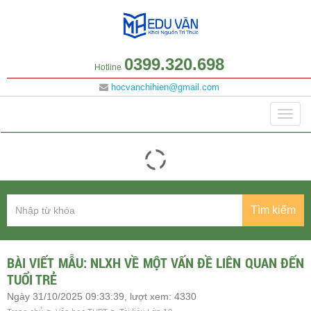
0399.320.698
Hotline
hocvanchihien@gmail.com
Danh mục
Togg
navig
Tìm kiếm
BÀI VIẾT MẪU: NLXH VỀ MỘT VẤN ĐỀ LIÊN QUAN ĐẾN
TUỔI TRẺ
Ngày 31/10/2025 09:33:39, lượt xem: 4330