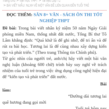
Trang chủ
Văn học THPT
Tài liệu Lớp 12
>
>
BÀI VIẾT MẪU: NLXH VỀ MỘT VẤN ĐỀ LIÊN QUAN ĐẾN TUỔI TRẺ
>
ĐỌC THÊM:
SĂN 8+ VĂN - SÁCH ÔN THI TỐT
NGHIỆP THPT
Đề bài:
Trong bài viết nhân kỷ niệm 50 năm Ngày Giải
phóng miền Nam, thống nhất đất nước, Tổng Bí thư Tô
Lâm khẳng định: “Quá khứ là để ghi nhớ, để tri ân và để
rút ra bài học. Tương lai là để cùng nhau xây dựng kiến
tạo và phát triển.” (Theo trang Thông tin Chính phủ).
Từ góc nhìn của người trẻ, anh/chị hãy viết một bài văn
nghị luận (khoảng 600 chữ) trình bày suy nghĩ về trách
nhiệm của tuổi trẻ trong việc ứng dụng công nghệ hiện đại
để “kiến tạo và phát triển” đất nước.
Bài
làm:
“Đường dài tương lai
quê hương đang gọi mời
Tuổi trẻ hôm nay