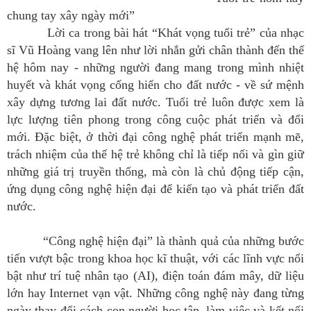
chung tay xây ngày mới”
Lời ca trong bài hát “Khát vọng tuổi trẻ” của nhạc
sĩ Vũ Hoàng vang lên như lời nhắn gửi chân thành đến thế
hệ hôm nay - những người đang mang trong mình nhiệt
huyết và khát vọng cống hiến cho đất nước - về sứ mệnh
xây dựng tương lai đất nước. Tuổi trẻ luôn được xem là
lực lượng tiên phong trong công cuộc phát triển và đổi
mới. Đặc biệt, ở thời đại công nghệ phát triển mạnh mẽ,
trách nhiệm của thế hệ trẻ không chỉ là tiếp nối và gìn giữ
những giá trị truyền thống, mà còn là chủ động tiếp cận,
ứng dụng công nghệ hiện đại để kiến tạo và phát triển đất
nước.
“Công nghệ hiện đại” là thành quả của những bước
tiến vượt bậc trong khoa học kĩ thuật, với các lĩnh vực nổi
bật như trí tuệ nhân tạo (AI), điện toán đám mây, dữ liệu
lớn hay Internet vạn vật. Những công nghệ này đang từng
ngày thay đổi cách con người học tập, làm việc và kết nối