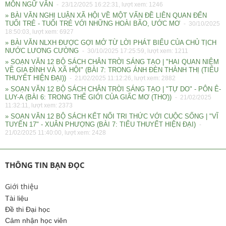
MÔN NGỮ VĂN
- 23/12/2025 16:22:31, lượt xem: 1246
» BÀI VĂN NGHỊ LUẬN XÃ HỘI VỀ MỘT VẤN ĐỀ LIÊN QUAN ĐẾN
TUỔI TRẺ - TUỔI TRẺ VỚI NHỮNG HOÀI BÃO, ƯỚC MƠ
- 30/10/2025
18:50:03, lượt xem: 6927
» BÀI VĂN NLXH ĐƯỢC GỢI MỞ TỪ LỜI PHÁT BIỂU CỦA CHỦ TỊCH
NƯỚC LƯƠNG CƯỜNG
- 30/10/2025 17:25:59, lượt xem: 1211
» SOẠN VĂN 12 BỘ SÁCH CHÂN TRỜI SÁNG TẠO | "HAI QUAN NIỆM
VỀ GIA ĐÌNH VÀ XÃ HỘI" (BÀI 7: TRONG ÁNH ĐÈN THÀNH THỊ (TIỂU
THUYẾT HIỆN ĐẠI))
- 21/02/2025 11:12:26, lượt xem: 2882
» SOẠN VĂN 12 BỘ SÁCH CHÂN TRỜI SÁNG TẠO | "TỰ DO" - PÔN Ê-
LUY-A (BÀI 6: TRONG THẾ GIỚI CỦA GIẤC MƠ (THƠ))
- 21/02/2025
11:32:11, lượt xem: 2373
» SOẠN VĂN 12 BỘ SÁCH KẾT NỐI TRI THỨC VỚI CUỘC SỐNG | "VĨ
TUYẾN 17" - XUÂN PHƯỢNG (BÀI 7: TIỂU THUYẾT HIỆN ĐẠI)
-
21/02/2025 11:40:00, lượt xem: 2428
THÔNG TIN BẠN ĐỌC
Giới thiệu
Tài liệu
Đề thi Đại học
Cảm nhận học viên