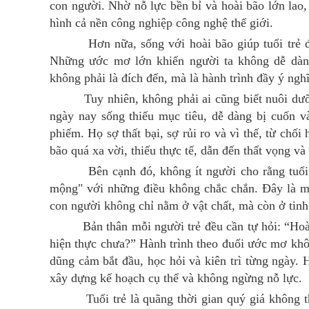
con người. Nhờ nỗ lực bền bỉ và hoài bão lớn lao
hình cả nền công nghiệp công nghệ thế giới.
Hơn nữa, sống với hoài bão giúp tuổi trẻ đối 
Những ước mơ lớn khiến người ta không dễ dàng 
không phải là đích đến, mà là hành trình đầy ý nghĩ
Tuy nhiên, không phải ai cũng biết nuôi dưỡng
ngày nay sống thiếu mục tiêu, dễ dàng bị cuốn v
phiếm. Họ sợ thất bại, sợ rủi ro và vì thế, từ chố
bão quá xa vời, thiếu thực tế, dẫn đến thất vọng và 
Bên cạnh đó, không ít người cho rằng tuổi trẻ
mộng" với những điều không chắc chắn. Đây là mộ
con người không chỉ nằm ở vật chất, mà còn ở tinh 
Bản thân mỗi người trẻ đều cần tự hỏi: “Hoài bã
hiện thực chưa?” Hành trình theo đuổi ước mơ khô
dũng cảm bắt đầu, học hỏi và kiên trì từng ngày. 
xây dựng kế hoạch cụ thể và không ngừng nỗ lực.
Tuổi trẻ là quãng thời gian quý giá không thể 