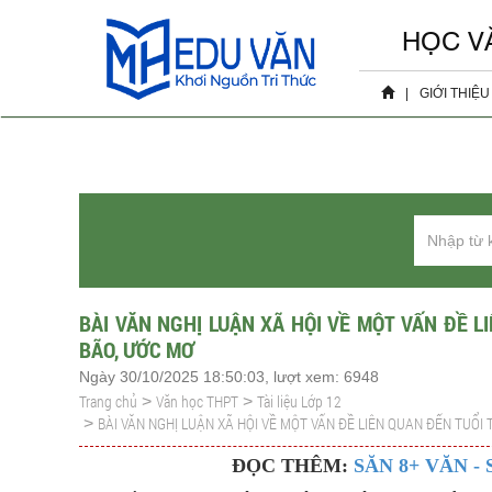
HỌC V
|
GIỚI THIỆU
Hồ sơ 
Sự ki
BÀI VĂN NGHỊ LUẬN XÃ HỘI VỀ MỘT VẤN ĐỀ L
BÃO, ƯỚC MƠ
Ngày 30/10/2025 18:50:03, lượt xem: 6948
Trang chủ
Văn học THPT
Tài liệu Lớp 12
>
>
BÀI VĂN NGHỊ LUẬN XÃ HỘI VỀ MỘT VẤN ĐỀ LIÊN QUAN ĐẾN TUỔI 
>
ĐỌC THÊM:
SĂN 8+ VĂN -