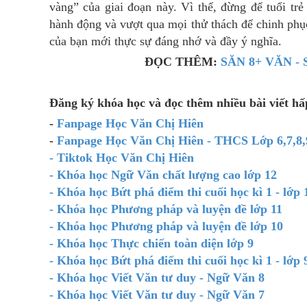
vàng” của giai đoạn này. Vì thế, đừng để tuổi tr
hành động và vượt qua mọi thử thách để chinh phục
của bạn mới thực sự đáng nhớ và đầy ý nghĩa.
ĐỌC THÊM:
SĂN 8+ VĂN -
Đăng ký khóa học và đọc thêm nhiều bài viết h
-
Fanpage Học Văn Chị Hiên
-
Fanpage Học Văn Chị Hiên - THCS Lớp 6,7,8,
- Tiktok Học Văn Chị Hiên
- Khóa học Ngữ Văn chất lượng cao lớp 12
- Khóa học Bứt phá điểm thi cuối học kì 1 - lớp 
- Khóa học Phương pháp và luyện đề lớp 11
- Khóa học Phương pháp và luyện đề lớp 10
- Khóa học Thực chiến toàn diện lớp 9
- Khóa học Bứt phá điểm thi cuối học kì 1 - lớp 
- Khóa học Viết Văn tư duy - Ngữ Văn 8
- Khóa học Viết Văn tư duy - Ngữ Văn 7