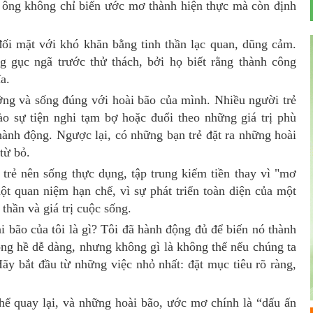
, ông không chỉ biến ước mơ thành hiện thực mà còn định
mặt với khó khăn bằng tinh thần lạc quan, dũng cảm.
gục ngã trước thử thách, bởi họ biết rằng thành công
a.
 và sống đúng với hoài bão của mình. Nhiều người trẻ
ào sự tiện nghi tạm bợ hoặc đuổi theo những giá trị phù
i hành động. Ngược lại, có những bạn trẻ đặt ra những hoài
từ bỏ.
 nên sống thực dụng, tập trung kiếm tiền thay vì "mơ
t quan niệm hạn chế, vì sự phát triển toàn diện của một
thần và giá trị cuộc sống.
o của tôi là gì? Tôi đã hành động đủ để biến nó thành
ng hề dễ dàng, nhưng không gì là không thể nếu chúng ta
Hãy bắt đầu từ những việc nhỏ nhất: đặt mục tiêu rõ ràng,
quay lại, và những hoài bão, ước mơ chính là “dấu ấn