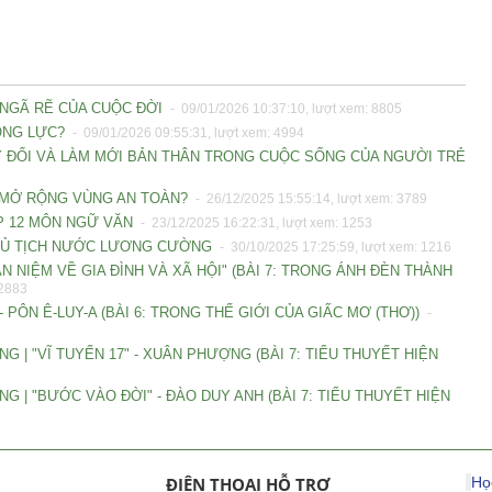
 NGÃ RẼ CỦA CUỘC ĐỜI
- 09/01/2026 10:37:10, lượt xem: 8805
ĐỘNG LỰC?
- 09/01/2026 09:55:31, lượt xem: 4994
HAY ĐỔI VÀ LÀM MỚI BẢN THÂN TRONG CUỘC SỐNG CỦA NGƯỜI TRẺ
Y MỞ RỘNG VÙNG AN TOÀN?
- 26/12/2025 15:55:14, lượt xem: 3789
LỚP 12 MÔN NGỮ VĂN
- 23/12/2025 16:22:31, lượt xem: 1253
 CHỦ TỊCH NƯỚC LƯƠNG CƯỜNG
- 30/10/2025 17:25:59, lượt xem: 1216
N NIỆM VỀ GIA ĐÌNH VÀ XÃ HỘI" (BÀI 7: TRONG ÁNH ĐÈN THÀNH
 2883
 PÔN Ê-LUY-A (BÀI 6: TRONG THẾ GIỚI CỦA GIẤC MƠ (THƠ))
-
G | "VĨ TUYẾN 17" - XUÂN PHƯỢNG (BÀI 7: TIỂU THUYẾT HIỆN
G | "BƯỚC VÀO ĐỜI" - ĐÀO DUY ANH (BÀI 7: TIỂU THUYẾT HIỆN
ĐIỆN THOẠI HỖ TRỢ
Họ