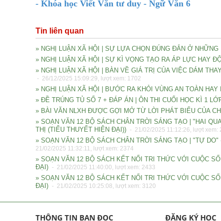
- Khóa học Viết Văn tư duy - Ngữ Văn 6
Tin liên quan
» NGHỊ LUẬN XÃ HỘI | SỰ LỰA CHỌN ĐÚNG ĐẮN Ở NHỮNG
» NGHỊ LUẬN XÃ HỘI | SỰ KÌ VỌNG TẠO RA ÁP LỰC HAY 
» NGHỊ LUẬN XÃ HỘI | BÀN VỀ GIÁ TRỊ CỦA VIỆC DÁM T
- 26/12/2025 15:09:29, lượt xem: 1702
» NGHỊ LUẬN XÃ HỘI | BƯỚC RA KHỎI VÙNG AN TOÀN HA
» ĐỀ TRÚNG TỦ SỐ 7 + ĐÁP ÁN | ÔN THI CUỐI HỌC KÌ 1 
» BÀI VĂN NLXH ĐƯỢC GỢI MỞ TỪ LỜI PHÁT BIỂU CỦA
» SOẠN VĂN 12 BỘ SÁCH CHÂN TRỜI SÁNG TẠO | "HAI QUA
THỊ (TIỂU THUYẾT HIỆN ĐẠI))
- 21/02/2025 11:12:26, lượt xem:
» SOẠN VĂN 12 BỘ SÁCH CHÂN TRỜI SÁNG TẠO | "TỰ DO" -
21/02/2025 11:32:11, lượt xem: 2374
» SOẠN VĂN 12 BỘ SÁCH KẾT NỐI TRI THỨC VỚI CUỘC SỐN
ĐẠI)
- 21/02/2025 11:40:00, lượt xem: 2433
» SOẠN VĂN 12 BỘ SÁCH KẾT NỐI TRI THỨC VỚI CUỘC SỐN
ĐẠI)
- 21/02/2025 10:25:08, lượt xem: 3120
THÔNG TIN BẠN ĐỌC
ĐĂNG KÝ HỌC