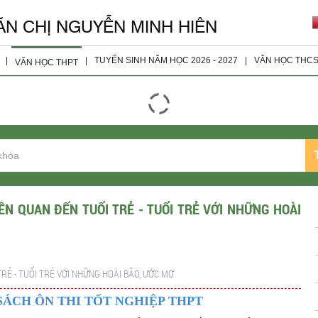
ĂN CHỊ NGUYỄN MINH HIÊN
|
|
TUYỂN SINH NĂM HỌC 2026 - 2027
|
VĂN HỌC THC
VĂN HỌC THPT
giáo viên
Đọc - Hiểu
Tài Liệu 
ện
Nghị Luận Xã Hội
Tài Liệu 
Nghị Luận Văn Học
Tài Liệu 
Tài Liệu Bổ Sung
Tài Liệu 
Tài Liệu Lớp 10
IÊN QUAN ĐẾN TUỔI TRẺ - TUỔI TRẺ VỚI NHỮNG HOÀI
Tài Liệu Lớp 11
Tài liệu Lớp 12
TRẺ - TUỔI TRẺ VỚI NHỮNG HOÀI BÃO, ƯỚC MƠ
Đề Thi Các Năm
 SÁCH ÔN THI TỐT NGHIỆP THPT