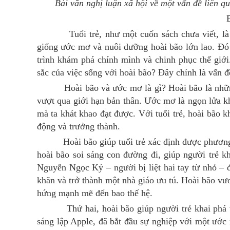
Bài văn nghị luận xã hội về một vấn đề liên qu
Tuổi trẻ, như một cuốn sách chưa viết, là kh
giống ước mơ và nuôi dưỡng hoài bão lớn lao. Đó 
trình khám phá chính mình và chinh phục thế giới
sắc của việc sống với hoài bão? Đây chính là vấn đ
Hoài bão và ước mơ là gì? Hoài bão là những k
vượt qua giới hạn bản thân. Ước mơ là ngọn lửa kh
mà ta khát khao đạt được. Với tuổi trẻ, hoài bão 
động và trưởng thành.
Hoài bão giúp tuổi trẻ xác định được phương h
hoài bão soi sáng con đường đi, giúp người trẻ k
Nguyễn Ngọc Ký – người bị liệt hai tay từ nhỏ – 
khăn và trở thành một nhà giáo ưu tú. Hoài bão vươ
hứng mạnh mẽ đến bao thế hệ.
Thứ hai, hoài bão giúp người trẻ khai phá tiềm
sáng lập Apple, đã bắt đầu sự nghiệp với một ướ