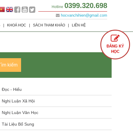
0399.320.698
Hotline
hocvanchihien@gmail.com
S
|
KHOÁ HỌC
|
SÁCH THAM KHẢO
|
LIÊN HỆ
Lớp 9
Khoá học Offline
Tình Yêu
ĐĂNG KÝ
Lớp 8
Khoá học Online
Cuộc Sống
HỌC
Lớp 7
Văn Học
Tìm kiếm
Lớp 6
Sách Ôn Thi Đại Học
Đọc - Hiểu
Nghị Luận Xã Hội
Nghị Luận Văn Học
Tài Liệu Bổ Sung