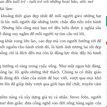
an đến tuổi trẻ - tuổi trẻ với những hoài bão, ước mơ
Bài làm:
oảng thời gian đẹp nhất để mỗi người gieo những hạt
là lúc mỗi người đặt những bước chân đầu tiên trên hành
. Nhưng liệu rằng mọi bạn trẻ đều hiểu được ý nghĩa sâu
ề đáng suy ngẫm để mỗi người tự tìm câu trả lời.
hát vọng lớn lao, cao đẹp mà con người hướng tới để
ởi nguồn cho hành trình đó, là hình ảnh tương lai tốt đẹp
không chỉ là đích đến mà còn là động lực thúc đẩy họ hành
ướng rõ ràng trong cuộc sống. Như một ngọn hải đăng,
hông lạc lối giữa những thử thách. Chúng ta có thầy giáo
đã dùng đôi chân của mình để học viết, vượt qua mọi khó
n lên đã giúp thầy vượt qua giới hạn thể chất, truyền cảm
 năng và xây dựng giá trị cá nhân. Steve Jobs, người
c mơ đơn giản: đưa công nghệ vào đời sống hàng ngày của