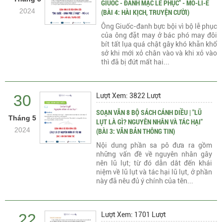
GIUỐC - ĐANH MẶC LỄ PHỤC" - MÔ-LI-E
2024
(BÀI 4: HÀI KỊCH, TRUYỆN CƯỜI)
Ông Giuốc-đanh bực bội vì bộ lễ phục
của ông đặt may ở bác phó may đôi
bít tất lụa quá chật gây khó khăn khổ
sở khi mới xỏ chân vào và khi xỏ vào
thì đã bị đứt mất hai...
30
Lượt Xem: 3822 Lượt
SOẠN VĂN 8 BỘ SÁCH CÁNH DIỀU | "LŨ
Tháng 5
LỤT LÀ GÌ? NGUYÊN NHÂN VÀ TÁC HẠI"
2024
(BÀI 3: VĂN BẢN THÔNG TIN)
Nội dung phần sa pô đưa ra gồm
những vấn đề về nguyên nhân gây
nên lũ lụt; từ đó dẫn dắt đến khái
niệm về lũ lụt và tác hại lũ lụt, ở phần
này đã nêu đủ ý chính của tên...
22
Lượt Xem: 1701 Lượt