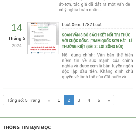
át-tơn, tác giả đã đặt ra một vấn đề
có ý nghĩa toàn nhân...
14
Lượt Xem: 1782 Lượt
SOẠN VĂN 8 BỘ SÁCH KẾT NỐI TRI THỨC
Tháng 5
VỚI CUỘC SỐNG | "NAM QUỐC SƠN HÀ" - LÍ
2024
THƯỜNG KIỆT (BÀI 3: LỜI SÔNG NÚI)
Nội dung chính: Văn bản thể hiện
niềm tin về sức mạnh của chính
nghĩa và được xem là bản tuyên ngôn
độc lập đầu tiên. Khẳng định chủ
quyền về lãnh thổ của đất nước và...
Tổng số: 5 Trang
«
1
2
3
4
5
»
THÔNG TIN BẠN ĐỌC