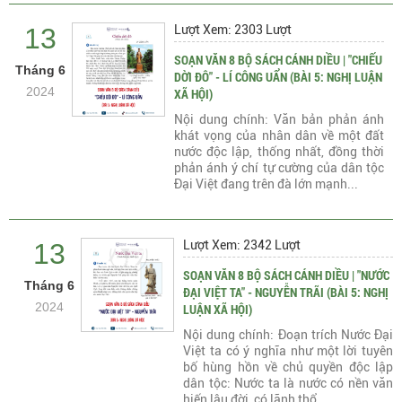
13
Lượt Xem: 2303 Lượt
SOẠN VĂN 8 BỘ SÁCH CÁNH DIỀU | "CHIẾU
Tháng 6
DỜI ĐÔ" - LÍ CÔNG UẨN (BÀI 5: NGHỊ LUẬN
2024
XÃ HỘI)
Nội dung chính: Văn bản phản ánh
khát vọng của nhân dân về một đất
nước độc lập, thống nhất, đồng thời
phản ánh ý chí tự cường của dân tộc
Đại Việt đang trên đà lớn mạnh...
13
Lượt Xem: 2342 Lượt
SOẠN VĂN 8 BỘ SÁCH CÁNH DIỀU | "NƯỚC
Tháng 6
ĐẠI VIỆT TA" - NGUYỄN TRÃI (BÀI 5: NGHỊ
2024
LUẬN XÃ HỘI)
Nội dung chính: Đoạn trích Nước Đại
Việt ta có ý nghĩa như một lời tuyên
bố hùng hồn về chủ quyền độc lập
dân tộc: Nước ta là nước có nền văn
hiến lâu đời, có lãnh thổ...