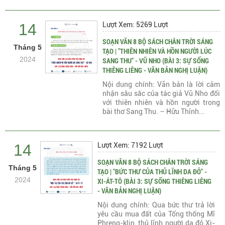
14
Lượt Xem: 5269 Lượt
SOẠN VĂN 8 BỘ SÁCH CHÂN TRỜI SÁNG
Tháng 5
TẠO | "THIÊN NHIÊN VÀ HỒN NGƯỜI LÚC
2024
SANG THU" - VŨ NHO (BÀI 3: SỰ SỐNG
THIÊNG LIÊNG - VĂN BẢN NGHỊ LUẬN)
Nội dung chính: Văn bản là lời cảm
nhận sâu sắc của tác giả Vũ Nho đối
với thiên nhiên và hồn người trong
bài thơ Sang Thu. – Hữu Thỉnh...
14
Lượt Xem: 7192 Lượt
SOẠN VĂN 8 BỘ SÁCH CHÂN TRỜI SÁNG
Tháng 5
TẠO | "BỨC THƯ CỦA THỦ LĨNH DA ĐỎ" -
2024
XI-ÁT-TÔ (BÀI 3: SỰ SỐNG THIÊNG LIÊNG
- VĂN BẢN NGHỊ LUẬN)
Nội dung chính: Qua bức thư trả lời
yêu cầu mua đất của Tổng thống Mĩ
Phreng-klin, thủ lĩnh người da đỏ Xi-