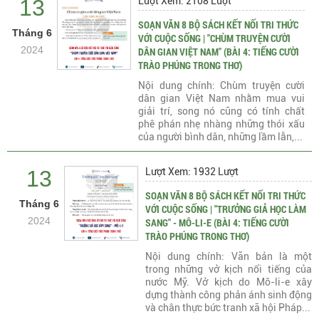
13
Lượt Xem: 2108 Lượt
SOẠN VĂN 8 BỘ SÁCH KẾT NỐI TRI THỨC
Tháng 6
VỚI CUỘC SỐNG | "CHÙM TRUYỆN CƯỜI
2024
DÂN GIAN VIỆT NAM" (BÀI 4: TIẾNG CƯỜI
TRÀO PHÚNG TRONG THƠ)
Nội dung chính: Chùm truyện cười
dân gian Việt Nam nhằm mua vui
giải trí, song nó cũng có tính chất
phê phán nhẹ nhàng những thói xấu
của người bình dân, những lầm lẫn,...
13
Lượt Xem: 1932 Lượt
SOẠN VĂN 8 BỘ SÁCH KẾT NỐI TRI THỨC
Tháng 6
VỚI CUỘC SỐNG | "TRƯỞNG GIẢ HỌC LÀM
2024
SANG" - MÔ-LI-E (BÀI 4: TIẾNG CƯỜI
TRÀO PHÚNG TRONG THƠ)
Nội dung chính: Văn bản là một
trong những vở kịch nổi tiếng của
nước Mỹ. Vở kịch do Mô-li-e xây
dựng thành công phản ánh sinh động
và chân thực bức tranh xã hội Pháp...