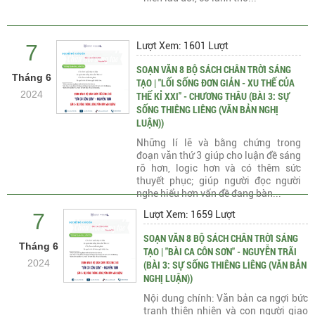
7
Lượt Xem: 1601 Lượt
SOẠN VĂN 8 BỘ SÁCH CHÂN TRỜI SÁNG
Tháng 6
TẠO | "LỐI SỐNG ĐƠN GIẢN - XU THẾ CỦA
2024
THẾ KỈ XXI" - CHƯƠNG THÂU (BÀI 3: SỰ
SỐNG THIÊNG LIÊNG (VĂN BẢN NGHỊ
LUẬN))
Những lí lẽ và bằng chứng trong
đoạn văn thứ 3 giúp cho luận đề sáng
rõ hơn, logic hơn và có thêm sức
thuyết phục; giúp người đọc người
nghe hiểu hơn vấn đề đang bàn...
7
Lượt Xem: 1659 Lượt
SOẠN VĂN 8 BỘ SÁCH CHÂN TRỜI SÁNG
Tháng 6
TẠO | "BÀI CA CÔN SƠN" - NGUYỄN TRÃI
2024
(BÀI 3: SỰ SỐNG THIÊNG LIÊNG (VĂN BẢN
NGHỊ LUẬN))
Nội dung chính: Văn bản ca ngợi bức
tranh thiên nhiên và con người giao