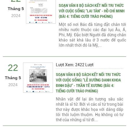
SOẠN VĂN 8 BỘ SÁCH KẾT NỐI TRI THỨC
Tháng 5
VỚI CUỘC SỐNG| "LAI TÂN" - HỒ CHÍ MINH
2024
(BÀI 4: TIẾNG CƯỜI TRÀO PHÚNG)
Một số nơi Bác đã từng đặt chân tới
nhiều nước thuộc các đại lục Âu, Á,
Phi, Mỹ. Đặc biệt Người đã dừng chân
khảo sát khá lâu ở 3 nước đế quốc
lớn nhất thời đó là Mỹ,...
22
Lượt Xem: 2422 Lượt
SOẠN VĂN 8 BỘ SÁCH KẾT NỐI TRI THỨC
Tháng 5
VỚI CUỘC SỐNG| "LỄ XƯỚNG DANH KHOA
2024
ĐINH DẬU" - TRẦN TẾ XƯƠNG (BÀI 4:
TIẾNG CƯỜI TRÀO PHÚNG)
Nhân vật để lại ấn tượng sâu sắc
nhất là sĩ tử. Bởi vì các sĩ từ trong bài
thơ này được khắc họa với dáng dấp
lôi thôi luộm thuộm. Họ không có tư
thế của những sĩ tử đi...