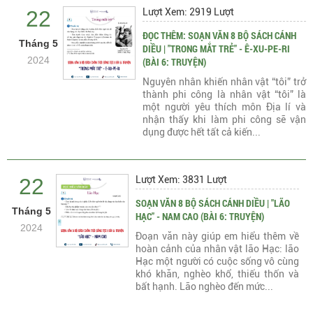
22
Lượt Xem: 2919 Lượt
ĐỌC THÊM: SOẠN VĂN 8 BỘ SÁCH CÁNH
Tháng 5
DIỀU | "TRONG MẮT TRẺ" - Ê-XU-PE-RI
2024
(BÀI 6: TRUYỆN)
Nguyên nhân khiến nhân vật “tôi” trở
thành phi công là nhân vật “tôi” là
một người yêu thích môn Địa lí và
nhận thấy khi làm phi công sẽ vận
dụng được hết tất cả kiến...
22
Lượt Xem: 3831 Lượt
SOẠN VĂN 8 BỘ SÁCH CÁNH DIỀU | "LÃO
Tháng 5
HẠC" - NAM CAO (BÀI 6: TRUYỆN)
2024
Đoạn văn này giúp em hiểu thêm về
hoàn cảnh của nhân vật lão Hạc: lão
Hạc một người có cuộc sống vô cùng
khó khăn, nghèo khổ, thiếu thốn và
bất hạnh. Lão nghèo đến mức...