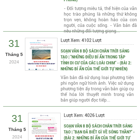
- Đối tượng miêu tả, thể hiện của văn
học trào phúng là những thứ không
trọn vẹn, không hoàn hảo của con
người, của cuộc sống. - Văn bản đã
nêu những đối tượng giọng...
31
Lượt Xem: 4102 Lượt
SOẠN VĂN 8 BỘ SÁCH CHÂN TRỜI SÁNG
Tháng 5
TẠO | "NHỮNG ĐIỀU BÍ ẨN TRONG TẬP
2024
TÍNH DI CƯ CỦA CÁC LOÀI CHIM" - (BÀI 2:
NHỮNG BÍ ẨN CỦA THẾ GIỚI TỰ NHIÊN)
Văn bản đã sử dụng loại phương tiện
phi ngôn ngữ hình ảnh. Việc sử dụng
phương tiện ấy trong văn bản giúp cụ
thể hóa lời thuyết minh trong văn
bản giúp người đọc tiếp...
31
Lượt Xem: 4026 Lượt
SOẠN VĂN 8 BỘ SÁCH CHÂN TRỜI SÁNG
Tháng 5
TẠO | "BẠN ĐÃ BIẾT GÌ VỀ SÓNG THẦN?" -
2024
(BÀI 2: NHỮNG BÍ ẨN CỦA THẾ GIỚI TỰ