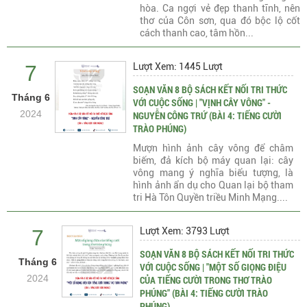
hòa. Ca ngợi vẻ đẹp thanh tĩnh, nên
thơ của Côn sơn, qua đó bộc lộ cốt
cách thanh cao, tâm hồn...
7
Lượt Xem: 1445 Lượt
SOẠN VĂN 8 BỘ SÁCH KẾT NỐI TRI THỨC
Tháng 6
VỚI CUỘC SỐNG | "VỊNH CÂY VÔNG" -
2024
NGUYỄN CÔNG TRỨ (BÀI 4: TIẾNG CƯỜI
TRÀO PHÚNG)
Mượn hình ảnh cây vông để châm
biếm, đả kích bộ máy quan lại: cây
vông mang ý nghĩa biểu tượng, là
hình ảnh ẩn dụ cho Quan lại bộ tham
tri Hà Tôn Quyền triều Minh Mạng....
7
Lượt Xem: 3793 Lượt
SOẠN VĂN 8 BỘ SÁCH KẾT NỐI TRI THỨC
Tháng 6
VỚI CUỘC SỐNG | "MỘT SỐ GIỌNG ĐIỆU
2024
CỦA TIẾNG CƯỜI TRONG THƠ TRÀO
PHÚNG" (BÀI 4: TIẾNG CƯỜI TRÀO
PHÚNG)