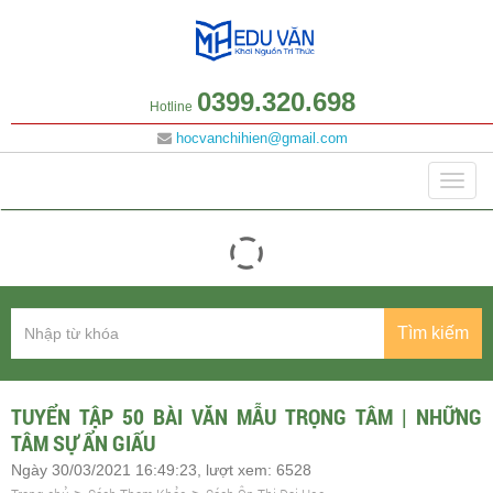
0399.320.698
Hotline
hocvanchihien@gmail.com
Danh mục
Togg
navig
Tìm kiếm
TUYỂN TẬP 50 BÀI VĂN MẪU TRỌNG TÂM | NHỮNG
TÂM SỰ ẨN GIẤU
Ngày 30/03/2021 16:49:23, lượt xem: 6528