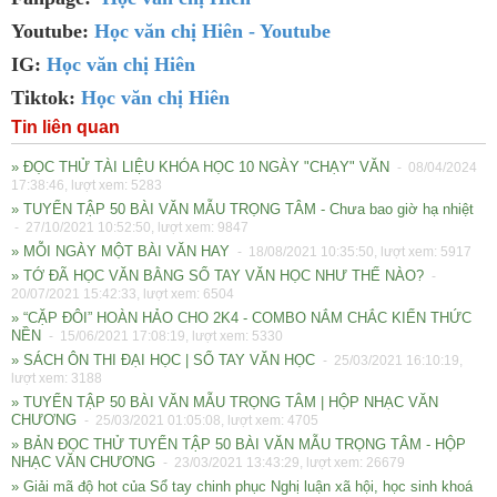
Youtube:
Học văn chị Hiên - Youtube
IG:
Học văn chị Hiên
Tiktok:
Học văn chị Hiên
Tin liên quan
» ĐỌC THỬ TÀI LIỆU KHÓA HỌC 10 NGÀY "CHẠY" VĂN
- 08/04/2024
17:38:46, lượt xem: 5283
» TUYỂN TẬP 50 BÀI VĂN MẪU TRỌNG TÂM - Chưa bao giờ hạ nhiệt
- 27/10/2021 10:52:50, lượt xem: 9847
» MỖI NGÀY MỘT BÀI VĂN HAY
- 18/08/2021 10:35:50, lượt xem: 5917
» TỚ ĐÃ HỌC VĂN BẰNG SỔ TAY VĂN HỌC NHƯ THẾ NÀO?
-
20/07/2021 15:42:33, lượt xem: 6504
» “CẶP ĐÔI” HOÀN HẢO CHO 2K4 - COMBO NẮM CHẮC KIẾN THỨC
NỀN
- 15/06/2021 17:08:19, lượt xem: 5330
» SÁCH ÔN THI ĐẠI HỌC | SỔ TAY VĂN HỌC
- 25/03/2021 16:10:19,
lượt xem: 3188
» TUYỂN TẬP 50 BÀI VĂN MẪU TRỌNG TÂM | HỘP NHẠC VĂN
CHƯƠNG
- 25/03/2021 01:05:08, lượt xem: 4705
» BẢN ĐỌC THỬ TUYỂN TẬP 50 BÀI VĂN MẪU TRỌNG TÂM - HỘP
NHẠC VĂN CHƯƠNG
- 23/03/2021 13:43:29, lượt xem: 26679
» Giải mã độ hot của Sổ tay chinh phục Nghị luận xã hội, học sinh khoá