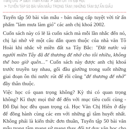
Trang chủ
Sách Tham Khảo
Sách Ôn Thi Đại Học
>
>
TUYỂN TẬP 50 BÀI VĂN MẪU TRỌNG TÂM | NHỮNG TÂM SỰ ẨN GIẤU
>
Tuyển tập 50 bài văn mẫu - bản nâng cấp tuyệt vời từ ấn
phẩm "làm mưa làm gió" các anh chị khoá 2002.
Cuốn sách này có lẽ là cuốn sách mà mỗi lần nhắc đến nó,
chị lại nhớ về một câu dẫn quen thuộc của nhà văn Tô
Hoài khi nhắc về miền đất xa Tây Bắc:
"Đất nước và
người miền Tây đã để thương để nhớ cho tôi nhiều, không
thể bao giờ quên..."
Cuốn sách này được anh chị khoá
trước truyền tay nhau, gối đầu giường trong suốt những
giai đoạn ôn thi nước rút để rồi cũng "
để thương để nhớ
"
đầy thân thuộc.
Việc học có quan trọng không? Kỳ thi có quan trọng
không? Kì thực mọi thứ để đến với mục tiêu cuối cùng -
Đỗ Đại học đều quan trọng cả. Học Văn Chị Hiên ở đây
để đồng hành cùng các em với những gì tâm huyết nhất.
Không phải là kiến thức đơn thuần, Tuyển tập 50 bài văn
mẫu trọng tâm mang sứ mạng thay đổi tư duy văn học cho