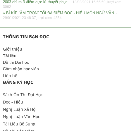
2003 chỉ ra 3 điểm cực kì thuyết phục
- 13/03/2021 15:55:59, lượt xem:
3062
» BÍ KÍP “ẴM TRỌN” TỐI ĐA ĐIỂM ĐỌC - HIỂU MÔN NGỮ VĂN
-
29/01/2021 23:48:37, lượt xem: 4854
THÔNG TIN BẠN ĐỌC
Giới thiệu
Tài liệu
Đề thi Đại học
Cảm nhận học viên
Liên hệ
ĐĂNG KÝ HỌC
Sách Ôn Thi Đại Học
Đọc - Hiểu
Nghị Luận Xã Hội
Nghị Luận Văn Học
Tài Liệu Bổ Sung