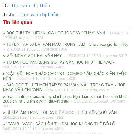
IG:
Học văn chị Hiên
Tiktok:
Học văn chị Hiên
Tin liên quan
» ĐỌC THỬ TÀI LIỆU KHÓA HỌC 10 NGÀY "CHẠY" VĂN
- 08/04/2024
17:38:46, lượt xem: 5281
» TUYỂN TẬP 50 BÀI VĂN MẪU TRỌNG TÂM - Chưa bao giờ hạ nhiệt
- 27/10/2021 10:52:50, lượt xem: 9846
» MỖI NGÀY MỘT BÀI VĂN HAY
- 18/08/2021 10:35:50, lượt xem: 5917
» TỚ ĐÃ HỌC VĂN BẰNG SỔ TAY VĂN HỌC NHƯ THẾ NÀO?
-
20/07/2021 15:42:33, lượt xem: 6503
» “CẶP ĐÔI” HOÀN HẢO CHO 2K4 - COMBO NẮM CHẮC KIẾN THỨC
NỀN
- 15/06/2021 17:08:19, lượt xem: 5330
» BẢN ĐỌC THỬ TUYỂN TẬP 50 BÀI VĂN MẪU TRỌNG TÂM - HỘP
NHẠC VĂN CHƯƠNG
- 23/03/2021 13:43:29, lượt xem: 26678
» Giải mã độ hot của Sổ tay chinh phục Nghị luận xã hội, học sinh khoá
2003 chỉ ra 3 điểm cực kì thuyết phục
- 13/03/2021 15:55:59, lượt xem:
3062
» BÍ KÍP “ẴM TRỌN” TỐI ĐA ĐIỂM ĐỌC - HIỂU MÔN NGỮ VĂN
-
29/01/2021 23:48:37, lượt xem: 4852
» “SĂN 8+ VĂN” - SÁCH ÔN THI ĐẠI HỌC KHÔNG THỂ BỎ LỠ
-
24/01/2021 18:01:16, lượt xem: 4523