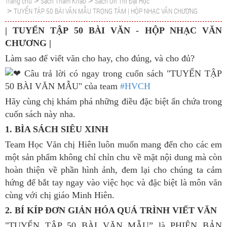
Trang chủ
Sách Tham Khảo
Sách Ôn Thi Đại Học
>
>
TUYỂN TẬP 50 BÀI VĂN MẪU TRỌNG TÂM | HỘP NHẠC VĂN CHƯƠNG
>
| TUYỂN TẬP 50 BÀI VĂN - HỘP NHẠC VĂN
CHƯƠNG |
Làm sao để viết văn cho hay, cho đúng, và cho đủ?
Câu trả lời có ngay trong cuốn sách "TUYỂN TẬP
50 BÀI VĂN MẪU" của team
#HVCH
Hãy cùng chị khám phá những điều đặc biệt ẩn chứa trong
cuốn sách này nha.
1. BÌA SÁCH SIÊU XINH
Team Học Văn chị Hiên luôn muốn mang đến cho các em
một sản phẩm không chỉ chỉn chu về mặt nội dung mà còn
hoàn thiện về phần hình ảnh, đem lại cho chúng ta cảm
hứng để bắt tay ngay vào việc học và đặc biệt là môn văn
cùng với chị giáo Minh Hiên.
2. BÍ KÍP ĐƠN GIẢN HÓA QUÁ TRÌNH VIẾT VĂN
"TUYỂN TẬP 50 BÀI VĂN MẪU” là PHIÊN BẢN