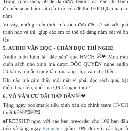
Trong cuốn sách, 50 đề đã được team Học Văn chị Hiên
đã biên soạn bám sát cấu trúc của đề thi THPTQG qua các
năm
Vì vậy, những kiến thức mà sách đưa đến sẽ sát với quá
trình học và thi, giúp các em có thể dễ dàng nắm bắt và ôn
tập.
5. AUDIO VĂN HỌC - CHÁN ĐỌC THÌ NGHE
Audio luôn luôn là "đặc sản" của HVCH
Mua một
cuốn sách nhỏ xinh mà được ĐỘC QUYỀN nghe audio
50 bài văn mẫu trọng tâm qua app Học văn chị Hiên.
Khi nào mà cảm thấy mỏi mắt vì phải đọc sách quá, bật
điện thoại lên, quét mã QR là nghe thui!!
6. VÔ VÀN ƯU ĐÃI HẤP DẪN
Tặng ngay bookmark siêu xinh xắn do chính team HVCH
thiết kế
#FREESHIP ngay với các bạn pre-order cho 100 bạn đầu
tiên và tặng ngay
#voucher
giảm 10% đối với các bạn là