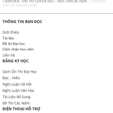
» BẢN ĐỌC THỬ VỞ LUYỆN VIẾT - HỌC VĂN DỄ HƠN
- 17/01/2021
15:07:26, lượt xem: 8234
THÔNG TIN BẠN ĐỌC
Giới thiệu
Tài liệu
Đề thi Đại học
Cảm nhận học viên
Liên hệ
ĐĂNG KÝ HỌC
Sách Ôn Thi Đại Học
Đọc - Hiểu
Nghị Luận Xã Hội
Nghị Luận Văn Học
Tài Liệu Bổ Sung
Đề Thi Các Năm
ĐIỆN THOẠI HỖ TRỢ