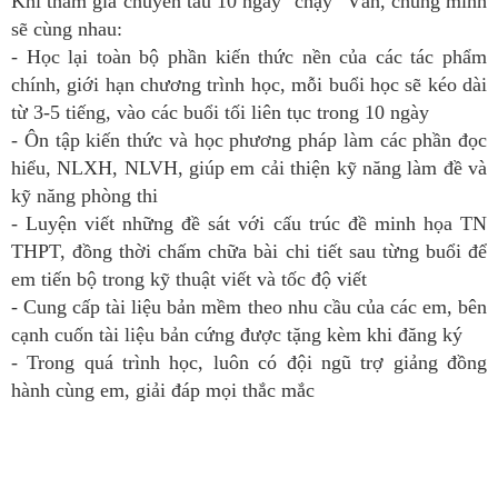
Khi tham gia chuyến tàu 10 ngày "chạy" Văn, chúng mình
sẽ cùng nhau:
- Học lại toàn bộ phần kiến thức nền của các tác phẩm
chính, giới hạn chương trình học, mỗi buổi học sẽ kéo dài
từ 3-5 tiếng, vào các buổi tối liên tục trong 10 ngày
- Ôn tập kiến thức và học phương pháp làm các phần đọc
hiểu, NLXH, NLVH, giúp em cải thiện kỹ năng làm đề và
kỹ năng phòng thi
- Luyện viết những đề sát với cấu trúc đề minh họa TN
THPT, đồng thời chấm chữa bài chi tiết sau từng buổi để
em tiến bộ trong kỹ thuật viết và tốc độ viết
- Cung cấp tài liệu bản mềm theo nhu cầu của các em, bên
cạnh cuốn tài liệu bản cứng được tặng kèm khi đăng ký
- Trong quá trình học, luôn có đội ngũ trợ giảng đồng
hành cùng em, giải đáp mọi thắc mắc