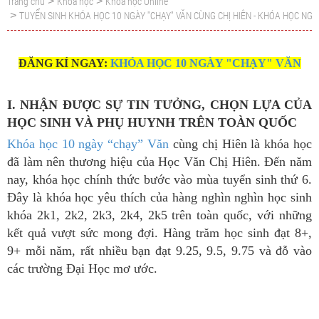
Trang chủ
Khoá học
Khoá học Online
>
>
TUYỂN SINH KHÓA HỌC 10 NGÀY "CHẠY" VĂN CÙNG CHỊ HIÊN - KHÓA HỌC NGỮ
>
ĐĂNG KÍ NGAY:
KHÓA HỌC 10 NGÀY "CHẠY" VĂN
I. NHẬN ĐƯỢC SỰ TIN TƯỞNG, CHỌN LỰA CỦA
HỌC SINH VÀ PHỤ HUYNH TRÊN TOÀN QUỐC
Khóa học 10 ngày “chạy” Văn
cùng chị Hiên là khóa học
đã làm nên thương hiệu của Học Văn Chị Hiên. Đến năm
nay, khóa học chính thức bước vào mùa tuyển sinh thứ 6.
Đây là khóa học yêu thích của hàng nghìn nghìn học sinh
khóa 2k1, 2k2, 2k3, 2k4, 2k5 trên toàn quốc, với những
kết quả vượt sức mong đợi. Hàng trăm học sinh đạt 8+,
9+ mỗi năm, rất nhiều bạn đạt 9.25, 9.5, 9.75 và đỗ vào
các trường Đại Học mơ ước.