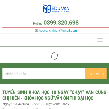
0399.320.698
Hotline
hocvanchihien@gmail.com
Danh mục
Togg
navig
Tìm kiếm
TUYỂN SINH KHÓA HỌC 10 NGÀY "CHẠY" VĂN CÙNG
CHỊ HIÊN - KHÓA HỌC NGỮ VĂN ÔN THI ĐẠI HỌC
Ngày 09/04/2024 17:22:53, lượt xem: 1825