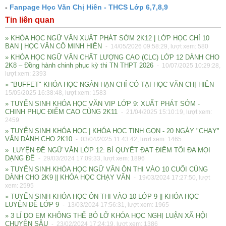
-
Fanpage Học Văn Chị Hiên - THCS Lớp 6,7,8,9
Tin liên quan
» KHÓA HỌC NGỮ VĂN XUẤT PHÁT SỚM 2K12 | LỚP HỌC CHỈ 10
BẠN | HỌC VĂN CÔ MINH HIÊN
- 14/05/2026 09:58:29, lượt xem: 580
» KHÓA HỌC NGỮ VĂN CHẤT LƯỢNG CAO (CLC) LỚP 12 DÀNH CHO
2K8 – Đồng hành chinh phục kỳ thi TN THPT 2026
- 10/07/2025 10:29:28,
lượt xem: 2393
» "BUFFET" KHÓA HỌC NGẮN HẠN CHỈ CÓ TẠI HỌC VĂN CHỊ HIÊN
-
15/05/2025 16:38:48, lượt xem: 1583
» TUYỂN SINH KHÓA HỌC VĂN VIP LỚP 9: XUẤT PHÁT SỚM -
CHINH PHỤC ĐIỂM CAO CÙNG 2K11
- 21/04/2025 15:10:19, lượt xem:
2459
» TUYỂN SINH KHÓA HỌC | KHÓA HỌC TINH GỌN - 20 NGÀY "CHẠY"
VĂN DÀNH CHO 2K10
- 03/04/2025 11:43:42, lượt xem: 1465
» LUYỆN ĐỀ NGỮ VĂN LỚP 12: BÍ QUYẾT ĐẠT ĐIỂM TỐI ĐA MỌI
DẠNG ĐỀ
- 29/03/2024 17:09:33, lượt xem: 1896
» TUYỂN SINH KHÓA HỌC NGỮ VĂN ÔN THI VÀO 10 CUỐI CÙNG
DÀNH CHO 2K9 || KHÓA HỌC CHẠY VĂN
- 19/03/2024 17:27:50, lượt
xem: 2595
» TUYỂN SINH KHÓA HỌC ÔN THI VÀO 10 LỚP 9 || KHÓA HỌC
LUYỆN ĐỀ LỚP 9
- 13/03/2024 17:56:31, lượt xem: 1965
» 3 LÍ DO EM KHÔNG THỂ BỎ LỠ KHÓA HỌC NGHỊ LUẬN XÃ HỘI
CHUYÊN SÂU
- 23/02/2024 17:24:19, lượt xem: 1386