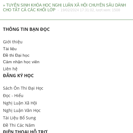
» TUYÊN SINH KHÓA HỌC NGHỊ LUẬN XÃ HỘI CHUYÊN SÂU DÀNH
CHO TẤT CẢ CÁC KHỐI LỚP
- 19/02/2024 17:31:02, lượt xem: 1508
THÔNG TIN BẠN ĐỌC
Giới thiệu
Tài liệu
Đề thi Đại học
Cảm nhận học viên
Liên hệ
ĐĂNG KÝ HỌC
Sách Ôn Thi Đại Học
Đọc - Hiểu
Nghị Luận Xã Hội
Nghị Luận Văn Học
Tài Liệu Bổ Sung
Đề Thi Các Năm
ĐIỆN THOẠI HỖ TRỢ