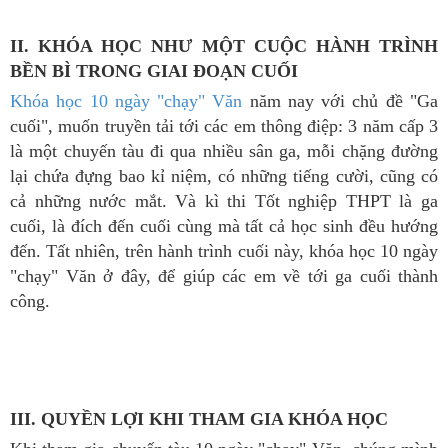
II. KHÓA HỌC NHƯ MỘT CUỘC HÀNH TRÌNH
BỀN BÌ TRONG GIAI ĐOẠN CUỐI
Khóa học 10 ngày "chạy" Văn
năm nay với chủ đề "Ga
cuối", muốn truyền tải tới các em thông điệp: 3 năm cấp 3
là một chuyến tàu đi qua nhiều sân ga, mỗi chặng đường
lại chứa đựng bao kỉ niệm, có những tiếng cười, cũng có
cả những nước mắt. Và kì thi Tốt nghiệp THPT là ga
cuối, là đích đến cuối cùng mà tất cả học sinh đều hướng
đến. Tất nhiên, trên hành trình cuối này, khóa học 10 ngày
"chạy" Văn ở đây, để giúp các em về tới ga cuối thành
công.
III. QUYỀN LỢI KHI THAM GIA KHÓA HỌC