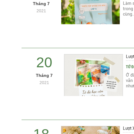
Làm s
Tháng 7
trong 
2021
cùng.
Lượ
20
TỚ Đ
Ở đ
Tháng 7
văn
2021
nhưn
Lượt 