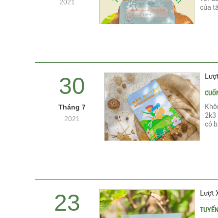
2021
của tấ
Lượ
30
CUỐN
Khôn
Tháng 7
2k3
2021
có b
Lượt 
23
TUYỂN