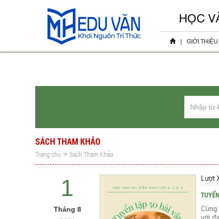
HỌC V
|
GIỚI THIỆU
Hồ sơ 
Sự ki
SÁCH THAM KHẢO
Trang chủ
Sách Tham Khảo
>
Lượt 
1
TUYỂN
Cùng 
Tháng 8
với đ