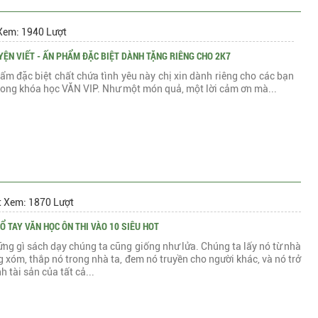
Xem: 1940 Lượt
YỆN VIẾT - ẤN PHẨM ĐẶC BIỆT DÀNH TẶNG RIÊNG CHO 2K7
ẩm đặc biệt chất chứa tình yêu này chị xin dành riêng cho các bạn
rong khóa học VĂN VIP. Như một món quả, một lời cảm ơn mà...
t Xem: 1870 Lượt
Ổ TAY VĂN HỌC ÔN THI VÀO 10 SIÊU HOT
ng gì sách dạy chúng ta cũng giống như lửa. Chúng ta lấy nó từ nhà
 xóm, thắp nó trong nhà ta, đem nó truyền cho người khác, và nó trở
h tài sản của tất cả...