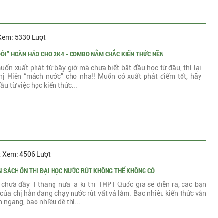
Xem: 5330 Lượt
ĐÔI” HOÀN HẢO CHO 2K4 - COMBO NẮM CHẮC KIẾN THỨC NỀN
uốn xuất phát từ bây giờ mà chưa biết bắt đầu học từ đâu, thì lại
hị Hiên “mách nước” cho nha!! Muốn có xuất phát điểm tốt, hãy
ầu từ việc học kiến thức...
t Xem: 4506 Lượt
 SÁCH ÔN THI ĐẠI HỌC NƯỚC RÚT KHÔNG THỂ KHÔNG CÓ
chưa đầy 1 tháng nữa là kì thi THPT Quốc gia sẽ diễn ra, các bạn
của chị hẳn đang chạy nước rút vất vả lắm. Bao nhiêu kiến thức vẫn
 ngang, bao nhiều đề thi...