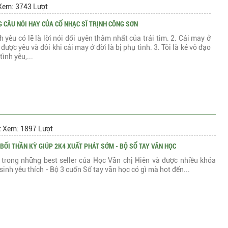
Xem: 3743 Lượt
 CÂU NÓI HAY CỦA CỐ NHẠC SĨ TRỊNH CÔNG SƠN
h yêu có lẽ là lời nói dối uyên thâm nhất của trái tim. 2. Cái may ở
 được yêu và đôi khi cái may ở đời là bị phụ tình. 3. Tôi là kẻ vô đạo
tình yêu,...
t Xem: 1897 Lượt
BỐI THẦN KỲ GIÚP 2K4 XUẤT PHÁT SỚM - BỘ SỔ TAY VĂN HỌC
 trong những best seller của Học Văn chị Hiên và được nhiều khóa
sinh yêu thích - Bộ 3 cuốn Sổ tay văn học có gì mà hot đến...