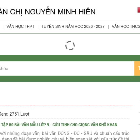
ĂN CHỊ NGUYỄN MINH HIÊN
|
VĂN HỌC THPT
|
TUYỂN SINH NĂM HỌC 2026 - 2027
|
VĂN HỌC THC
giáo viên
Đọc - Hiểu
Tài Liệu 
ện
Nghị Luận Xã Hội
Tài Liệu 
Nghị Luận Văn Học
Tài Liệu 
Tài Liệu Bổ Sung
Tài Liệu 
Tài Liệu Lớp 10
Tài Liệu Lớp 11
Tài liệu Lớp 12
Xem: 2751 Lượt
 TẬP 50 BÀI VĂN MẪU LỚP 9 - CỨU TINH CHO GIỌNG VĂN KHÔ KHAN
Đề Thi Các Năm
với những đoạn văn, bài văn ĐÚNG - ĐỦ - SÂU và chuẩn cấu trúc
a dạng đề bài được nghiên cứu và biên soạn sát với cấu trúc đề thi