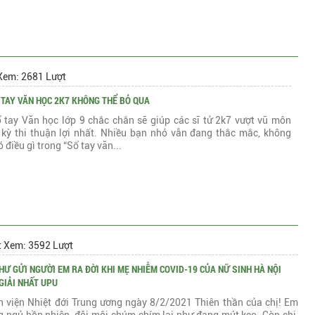
Xem: 2681 Lượt
 TAY VĂN HỌC 2K7 KHÔNG THỂ BỎ QUA
 tay Văn học lớp 9 chắc chắn sẽ giúp các sĩ tử 2k7 vượt vũ môn
 kỳ thi thuận lợi nhất. Nhiều bạn nhỏ vẫn đang thắc mắc, không
ó điều gì trong “Sổ tay văn...
t Xem: 3592 Lượt
HƯ GỬI NGƯỜI EM RA ĐỜI KHI MẸ NHIỄM COVID-19 CỦA NỮ SINH HÀ NỘI
GIẢI NHẤT UPU
h viện Nhiệt đới Trung ương ngày 8/2/2021 Thiên thần của chị! Em