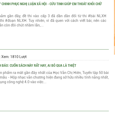
Y CHINH PHỤC NGHỊ LUẬN XÃ HỘI - CỨU TINH GIÚP EM THOÁT KHỎI CHỮ
ăm gần đây, đề thi vào cấp 3 đã dần dần đổi từ thi #bài NLXH
thi #đoạn NLXH. Tuy nhiên, vì đã quen với cách viết bài, nên các
ẫn còn đôi chút nhầm lẫn,...
t Xem: 1810 Lượt
 BÁO: CUỐN SÁCH NÀY RẤT HAY, AI BỎ QUA LÀ THIỆT
n phẩm ra mắt gần đây nhất của Học Văn Chị Hiên, Tuyển tập 50 bài
mẫu - Hộp nhạc văn chương hiện đang sở hữu nhiều tính năng nhất,
ụng công nghệ 4.0 vào việc...