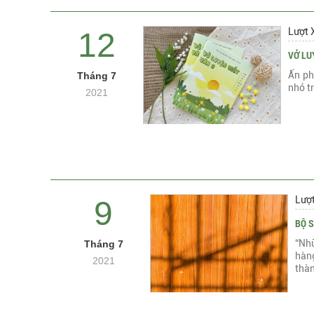
Lượt 
12
VỞ LU
Ấn ph
Tháng 7
nhỏ t
2021
Lượ
9
BỘ S
“Nhữ
Tháng 7
hàng
2021
thàn