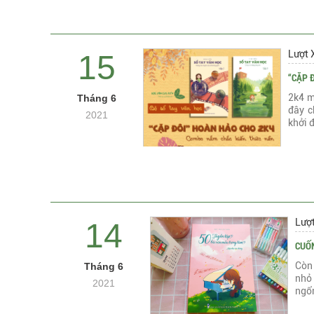
Lượt 
15
“CẶP 
2k4 m
Tháng 6
đây c
2021
khởi đ
Lượ
14
CUỐN
Còn 
Tháng 6
nhỏ 
2021
ngổn