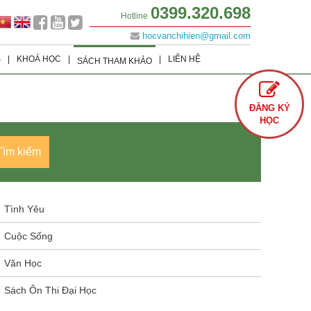
0399.320.698
Hotline
hocvanchihien@gmail.com
S
|
KHOÁ HỌC
|
|
LIÊN HỆ
SÁCH THAM KHẢO
Lớp 9
Khoá học Offline
Tình Yêu
ĐĂNG KÝ
Lớp 8
Khoá học Online
Cuộc Sống
HỌC
Lớp 7
Văn Học
Tìm kiếm
Lớp 6
Sách Ôn Thi Đại Học
Tình Yêu
Cuộc Sống
Văn Học
Sách Ôn Thi Đại Học