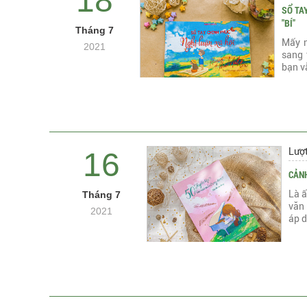
18
SỔ TA
"BÍ"
Tháng 7
Mấy n
2021
sang 
bạn v
Lượ
16
CẢNH
Là ấ
Tháng 7
văn 
2021
áp d