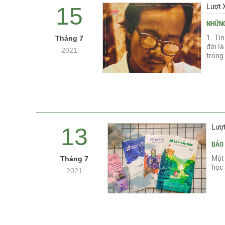
Lượt 
15
NHỮNG
1. Tìn
Tháng 7
đời là
2021
trong 
Lượ
13
BẢO 
Một
Tháng 7
học 
2021