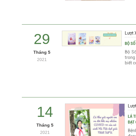
Lượt 
29
BỘ SỔ
Bộ Sổ
Tháng 5
trong
2021
biết c
Lượ
14
LÁ T
ĐẠT 
Tháng 5
Bện
2021