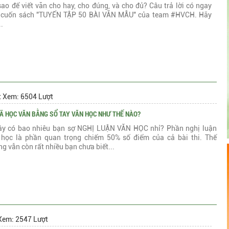
ao để viết văn cho hay, cho đúng, và cho đủ? Câu trả lời có ngay
cuốn sách "TUYỂN TẬP 50 BÀI VĂN MẪU" của team #HVCH. Hãy
..
t Xem: 6504 Lượt
Ã HỌC VĂN BẰNG SỔ TAY VĂN HỌC NHƯ THẾ NÀO?
ây có bao nhiêu bạn sợ NGHỊ LUẬN VĂN HỌC nhỉ? Phần nghị luận
 học là phần quan trọng chiếm 50% số điểm của cả bài thi. Thế
g vẫn còn rất nhiều bạn chưa biết...
Xem: 2547 Lượt