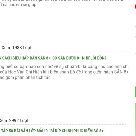
t cả các em sẽ giúp...
t Xem: 1988 Lượt
 SÁCH SIÊU HẤP DẪN SĂN 8+: CÓ SĂN ĐƯỢC 8+ NHƯ LỜI ĐỒN?
g biết có bạn nào còn nhớ về sự chuẩn bị kĩ càng cho các anh chị
 của Học Văn Chị Hiên khi biên soạn bộ đề trong cuốn sách SĂN 8+
ao gồm phần phân tích tác...
Xem: 2992 Lượt
 TẬP 50 BÀI VĂN LỚP MẪU 9 | BÍ KÍP CHINH PHỤC ĐIỂM SỐ 8+