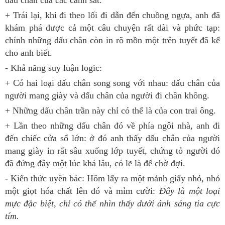
dấu chân của các cảnh sát.
+ Trái lại, khi đi theo lối đi dẫn đến chuồng ngựa, anh đã
khám phá được cả một câu chuyện rất dài và phức tạp:
chính những dấu chân còn in rõ mồn một trên tuyết đã kể
cho anh biết.
- Khả năng suy luận logic:
+ Có hai loại dấu chân song song với nhau: dấu chân của
người mang giày và dấu chân của người đi chân không.
+ Những dấu chân trần này chỉ có thể là của con trai ông.
+ Lần theo những dấu chân đó về phía ngôi nhà, anh đi
đến chiếc cửa sổ lớn: ở đó anh thấy dấu chân của người
mang giày in rất sâu xuống lớp tuyết, chứng tỏ người đó
đã đứng đây một lúc khá lâu, có lẽ là để chờ đợi.
- Kiến thức uyên bác: Hôm lấy ra một mảnh giấy nhỏ, nhỏ
một giọt hóa chất lên đó và mỉm cười:
Đây là một loại
mực đặc biệt, chỉ có thể nhìn thấy dưới ánh sáng tia cực
tím.