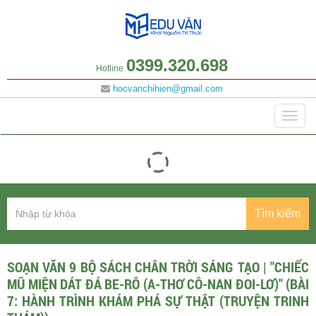
0399.320.698
Hotline
hocvanchihien@gmail.com
Danh mục
Togg
navig
Tìm kiếm
SOẠN VĂN 9 BỘ SÁCH CHÂN TRỜI SÁNG TẠO | "CHIẾC
MŨ MIỆN DÁT ĐÁ BE-RÔ (A-THƠ CÔ-NAN ĐOI-LƠ)" (BÀI
7: HÀNH TRÌNH KHÁM PHÁ SỰ THẬT (TRUYỆN TRINH