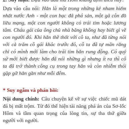
Dựa vào câu nói:
Hắn là một trong những kẻ nham hiểm
nhất nước Anh - một con bạc đã phá sản, một gã côn đồ
liều mạng, một con người không có trái tim hoặc lương
tâm. Cháu gái của ông chủ nhà băng không hay biết gì về
con người đó. Khi hắn thề thốt với cô ta, như đã từng nói
với cả trăm cô gái khác trước đó, cô ta đã tự mãn rằng
chỉ có mình mới làm cho trái tim hắn rung động. Có quỷ
sứ mới biết được hắn đã nói những gì nhưng ít ra thì cô
ta đã trở thành công cụ trong tay hắn và còn nhiễm thói
gặp gỡ hắn gần như mỗi đêm.
* Suy ngẫm và phản hồi:
Nội dung chính:
Câu chuyện kể về sự việc chiếc mũ dát
đá bị mất trộm. Từ đó thể hiện tài năng phá án của Sơ-lốc
Hôm và tầm quan trọng của lòng tin, sự tha thứ giữa
người với người.