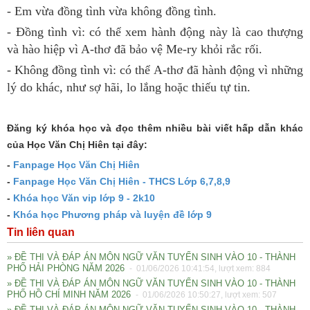
- Em vừa đồng tình vừa không đồng tình.
- Đồng tình vì: có thể xem hành động này là cao thượng
và hào hiệp vì A-thơ đã bảo vệ Me-ry khỏi rắc rối.
- Không đồng tình vì: có thể A-thơ đã hành động vì những
lý do khác, như sợ hãi, lo lắng hoặc thiếu tự tin.
Đăng ký khóa học và đọc thêm nhiều bài viết hấp dẫn khác
của Học Văn Chị Hiên tại đây:
-
Fanpage Học Văn Chị Hiên
-
Fanpage Học Văn Chị Hiên - THCS Lớp 6,7,8,9
-
Khóa học Văn vip lớp 9 - 2k10
-
Khóa học Phương pháp và luyện đề lớp 9
Tin liên quan
» ĐỀ THI VÀ ĐÁP ÁN MÔN NGỮ VĂN TUYỂN SINH VÀO 10 - THÀNH
PHỐ HẢI PHÒNG NĂM 2026
- 01/06/2026 10:41:54, lượt xem: 884
» ĐỀ THI VÀ ĐÁP ÁN MÔN NGỮ VĂN TUYỂN SINH VÀO 10 - THÀNH
PHỐ HỒ CHÍ MINH NĂM 2026
- 01/06/2026 10:50:27, lượt xem: 507
» ĐỀ THI VÀ ĐÁP ÁN MÔN NGỮ VĂN TUYỂN SINH VÀO 10 - THÀNH