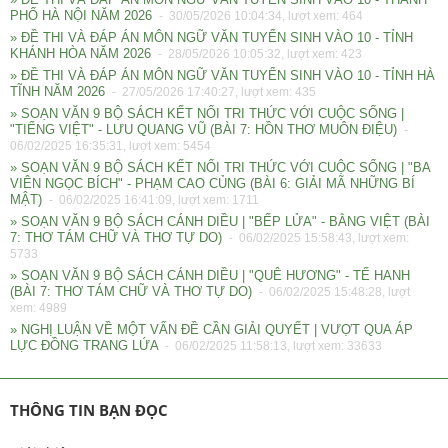
PHỐ HÀ NỘI NĂM 2026
- 30/05/2026 10:04:34, lượt xem: 464
» ĐỀ THI VÀ ĐÁP ÁN MÔN NGỮ VĂN TUYỂN SINH VÀO 10 - TỈNH
KHÁNH HÒA NĂM 2026
- 28/05/2026 10:05:32, lượt xem: 423
» ĐỀ THI VÀ ĐÁP ÁN MÔN NGỮ VĂN TUYỂN SINH VÀO 10 - TỈNH HÀ
TĨNH NĂM 2026
- 27/05/2026 17:40:27, lượt xem: 435
» SOẠN VĂN 9 BỘ SÁCH KẾT NỐI TRI THỨC VỚI CUỘC SỐNG |
"TIẾNG VIỆT" - LƯU QUANG VŨ (BÀI 7: HỒN THƠ MUÔN ĐIỆU)
-
06/02/2025 16:35:31, lượt xem: 5454
» SOẠN VĂN 9 BỘ SÁCH KẾT NỐI TRI THỨC VỚI CUỘC SỐNG | "BA
VIÊN NGỌC BÍCH" - PHẠM CAO CỦNG (BÀI 6: GIẢI MÃ NHỮNG BÍ
MẬT)
- 06/02/2025 16:41:09, lượt xem: 1711
» SOẠN VĂN 9 BỘ SÁCH CÁNH DIỀU | "BẾP LỬA" - BẰNG VIỆT (BÀI
7: THƠ TÁM CHỮ VÀ THƠ TỰ DO)
- 06/02/2025 15:58:43, lượt xem:
5733
» SOẠN VĂN 9 BỘ SÁCH CÁNH DIỀU | "QUÊ HƯƠNG" - TẾ HANH
(BÀI 7: THƠ TÁM CHỮ VÀ THƠ TỰ DO)
- 06/02/2025 15:48:28, lượt
xem: 4989
» NGHỊ LUẬN VỀ MỘT VẤN ĐỀ CẦN GIẢI QUYẾT | VƯỢT QUA ÁP
LỰC ĐỒNG TRANG LỨA
- 06/02/2025 11:58:13, lượt xem: 33633
THÔNG TIN BẠN ĐỌC