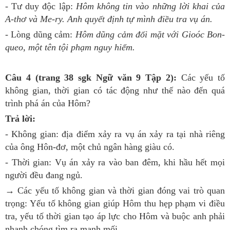
- Tư duy độc lập:
Hôm không tin vào những lời khai của
A-thơ và Me-ry. Anh quyết định tự mình điều tra vụ án.
- Lòng dũng cảm:
Hôm dũng cảm đối mặt với Gioóc Bon-
queo, một tên tội phạm nguy hiểm.
Câu 4 (trang 38 sgk Ngữ văn 9 Tập 2):
Các yếu tố
không gian, thời gian có tác động như thế nào đến quá
trình phá án của Hôm?
Trả lời:
- Không gian: địa điểm xảy ra vụ án xảy ra tại nhà riêng
của ông Hôn-đơ, một chủ ngân hàng giàu có.
- Thời gian: Vụ án xảy ra vào ban đêm, khi hầu hết mọi
người đều đang ngủ.
→ Các yếu tố không gian và thời gian đóng vai trò quan
trọng: Yếu tố không gian giúp Hôm thu hẹp phạm vi điều
tra, yếu tố thời gian tạo áp lực cho Hôm và buộc anh phải
nhanh chóng tìm ra manh mối.