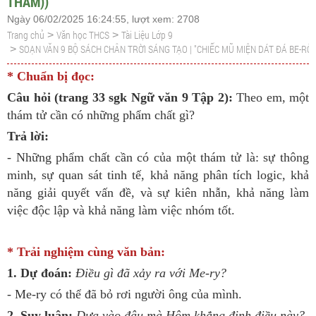
THÁM))
Ngày 06/02/2025 16:24:55, lượt xem: 2708
Trang chủ
Văn học THCS
Tài Liệu Lớp 9
>
>
SOẠN VĂN 9 BỘ SÁCH CHÂN TRỜI SÁNG TẠO | "CHIẾC MŨ MIỆN DÁT ĐÁ BE-RÔ 
>
* Chuẩn bị đọc:
Câu hỏi (trang 33 sgk Ngữ văn 9 Tập 2):
Theo em, một
thám tử cần có những phẩm chất gì?
Trả lời:
- Những phẩm chất cần có của một thám tử là: sự thông
minh, sự quan sát tinh tế, khả năng phân tích logic, khả
năng giải quyết vấn đề, và sự kiên nhẫn, khả năng làm
việc độc lập và khả năng làm việc nhóm tốt.
* Trải nghiệm cùng văn bản:
1. Dự đoán:
Điều gì đã xảy ra với Me-ry?
- Me-ry có thể đã bỏ rơi người ông của mình.
2. Suy luận:
Dựa vào đâu mà Hôm khẳng định điều này?