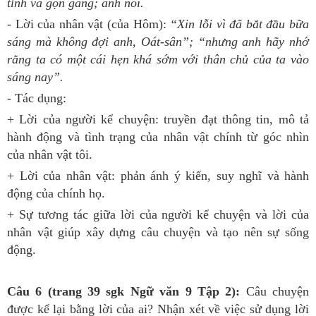
tỉnh và gọn gàng; anh nói.
- Lời của nhân vật (của Hôm):
“Xin lỗi vì đã bắt đầu bữa
sáng mà không đợi anh, Oát-sân”; “nhưng anh hãy nhớ
rằng ta có một cái hẹn khá sớm với thân chủ của ta vào
sáng nay”.
- Tác dụng:
+ Lời của người kể chuyện: truyền đạt thông tin, mô tả
hành động và tình trạng của nhân vật chính từ góc nhìn
của nhân vật tôi.
+ Lời của nhân vật: phản ánh ý kiến, suy nghĩ và hành
động của chính họ.
+ Sự tương tác giữa lời của người kể chuyện và lời của
nhân vật giúp xây dựng câu chuyện và tạo nên sự sống
động.
Câu 6 (trang 39 sgk Ngữ văn 9 Tập 2):
Câu chuyện
được kể lại bằng lời của ai? Nhận xét về việc sử dụng lời