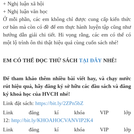
+ Nghị luận xã hội
+ Nghị luận văn học
Ở mỗi phần, các em không chỉ được cung cấp kiến thức
cơ bản mà còn có đề để em thực hành luyện tập cũng như
hướng dẫn giải chi tiết. Hi vọng rằng, các em có thể có
một lộ trình ôn thi thật hiệu quả cùng cuốn sách nhé!
EM CÓ THỂ ĐỌC THỬ SÁCH
TẠI ĐÂY
NHÉ!
Để tham khảo thêm nhiều bài viết hay, và chạy nước
rút hiệu quả, hãy đăng ký sở hữu các đầu sách và đăng
ký khoá học của HVCH nhé!
Link đặt sách:
https://bit.ly/2ZPn5bZ
Link đăng kí khóa VIP lớp
12:
http://bit.ly/KHOAHOCVANVIP2K4
Link đăng kí khóa VIP lớp