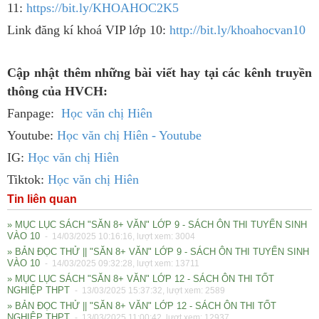
11:
https://bit.ly/KHOAHOC2K5
Link đăng kí khoá VIP lớp 10:
http://bit.ly/khoahocvan10
Cập nhật thêm những bài viết hay tại các kênh truyền
thông của HVCH:
Fanpage:
Học văn chị Hiên
Youtube:
Học văn chị Hiên - Youtube
IG:
Học văn chị Hiên
Tiktok:
Học văn chị Hiên
Tin liên quan
» MỤC LỤC SÁCH "SĂN 8+ VĂN" LỚP 9 - SÁCH ÔN THI TUYỂN SINH
VÀO 10
- 14/03/2025 10:16:16, lượt xem: 3004
» BẢN ĐỌC THỬ || "SĂN 8+ VĂN" LỚP 9 - SÁCH ÔN THI TUYỂN SINH
VÀO 10
- 14/03/2025 09:32:28, lượt xem: 13711
» MỤC LỤC SÁCH "SĂN 8+ VĂN" LỚP 12 - SÁCH ÔN THI TỐT
NGHIỆP THPT
- 13/03/2025 15:37:32, lượt xem: 2589
» BẢN ĐỌC THỬ || "SĂN 8+ VĂN" LỚP 12 - SÁCH ÔN THI TỐT
NGHIỆP THPT
- 13/03/2025 11:00:42, lượt xem: 12937