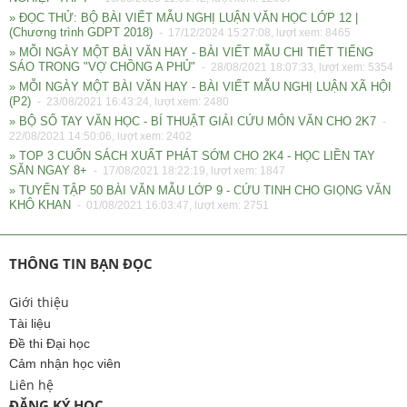
» ĐỌC THỬ: BỘ BÀI VIẾT MẪU NGHỊ LUẬN VĂN HỌC LỚP 12 |
(Chương trình GDPT 2018)
- 17/12/2024 15:27:08, lượt xem: 8465
» MỖI NGÀY MỘT BÀI VĂN HAY - BÀI VIẾT MẪU CHI TIẾT TIẾNG
SÁO TRONG "VỢ CHỒNG A PHỦ"
- 28/08/2021 18:07:33, lượt xem: 5354
» MỖI NGÀY MỘT BÀI VĂN HAY - BÀI VIẾT MẪU NGHỊ LUẬN XÃ HỘI
(P2)
- 23/08/2021 16:43:24, lượt xem: 2480
» BỘ SỔ TAY VĂN HỌC - BÍ THUẬT GIẢI CỨU MÔN VĂN CHO 2K7
-
22/08/2021 14:50:06, lượt xem: 2402
» TOP 3 CUỐN SÁCH XUẤT PHÁT SỚM CHO 2K4 - HỌC LIỀN TAY
SĂN NGAY 8+
- 17/08/2021 18:22:19, lượt xem: 1847
» TUYỂN TẬP 50 BÀI VĂN MẪU LỚP 9 - CỨU TINH CHO GIỌNG VĂN
KHÔ KHAN
- 01/08/2021 16:03:47, lượt xem: 2751
THÔNG TIN BẠN ĐỌC
Giới thiệu
Tài liệu
Đề thi Đại học
Cảm nhận học viên
Liên hệ
ĐĂNG KÝ HỌC