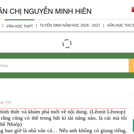
ĂN CHỊ NGUYỄN MINH HIÊN
|
|
TUYỂN SINH NĂM HỌC 2026 - 2027
|
VĂN HỌC THC
VĂN HỌC THPT
giáo viên
Đọc - Hiểu
Tài Liệu 
ện
Nghị Luận Xã Hội
Tài Liệu 
Nghị Luận Văn Học
Tài Liệu 
Tài Liệu Bổ Sung
Tài Liệu 
Tài Liệu Lớp 10
Tài Liệu Lớp 11
ay (P4)
Tài liệu Lớp 12
 hình thức và khám phá mới về nội dung. (Lêonit Lêonop)
rằng cũng có thể trong bất kì tài năng nào, là cái mà tôi
Đề Thi Các Năm
Ghê Nhiép)
ông bao giờ là nhà văn cả… Nếu anh không có giọng riêng,