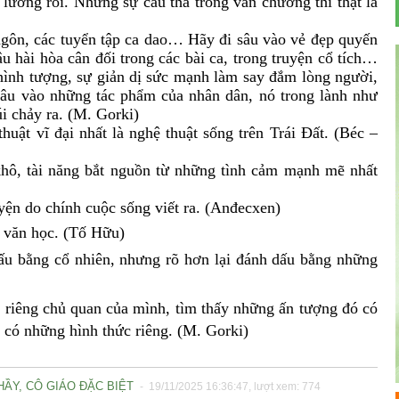
 lương rồi. Nhưng sự cẩu thả trong văn chương thì thật là
ngôn, các tuyển tập ca dao… Hãy đi sâu vào vẻ đẹp quyến
u hài hòa cân đối trong các bài ca, trong truyện cổ tích…
hình tượng, sự giản dị sức mạnh làm say đắm lòng người,
âu vào những tác phẩm của nhân dân, nó trong lành như
i chảy ra. (M. Gorki)
uật vĩ đại nhất là nghệ thuật sống trên Trái Đất. (Béc –
hô, tài năng bắt nguồn từ những tình cảm mạnh mẽ nhất
ện do chính cuộc sống viết ra. (Anđecxen)
a văn học. (Tố Hữu)
dấu bằng cổ nhiên, nhưng rõ hơn lại đánh dấu bằng những
g riêng chủ quan của mình, tìm thấy những ấn tượng đó có
ó có những hình thức riêng. (M. Gorki)
ẦY, CÔ GIÁO ĐẶC BIỆT
- 19/11/2025 16:36:47, lượt xem: 774