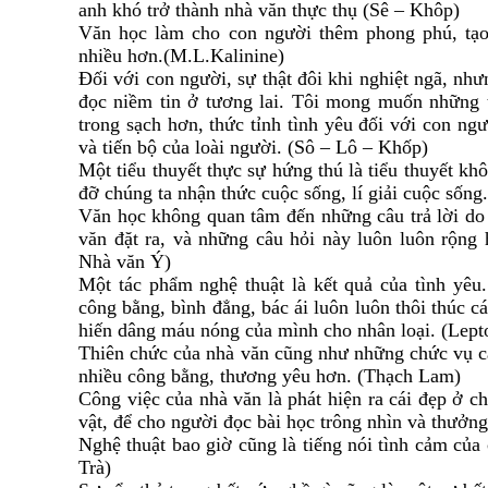
anh khó trở thành nhà văn thực thụ (Sê – Khôp)
Văn học làm cho con người thêm phong phú, tạo
nhiều hơn.(M.L.Kalinine)
Đối với con người, sự thật đôi khi nghiệt ngã, n
đọc niềm tin ở tương lai. Tôi mong muốn những t
trong sạch hơn, thức tỉnh tình yêu đối với con ng
và tiến bộ của loài người. (Sô – Lô – Khốp)
Một tiểu thuyết thực sự hứng thú là tiểu thuyết k
đỡ chúng ta nhận thức cuộc sống, lí giải cuộc sống
Văn học không quan tâm đến những câu trả lời do
văn đặt ra, và những câu hỏi này luôn luôn rộng 
Nhà văn Ý)
Một tác phẩm nghệ thuật là kết quả của tình yêu
công bằng, bình đẳng, bác ái luôn luôn thôi thúc c
hiến dâng máu nóng của mình cho nhân loại. (Lept
Thiên chức của nhà văn cũng như những chức vụ ca
nhiều công bằng, thương yêu hơn. (Thạch Lam)
Công việc của nhà văn là phát hiện ra cái đẹp ở ch
vật, để cho người đọc bài học trông nhìn và thưởn
Nghệ thuật bao giờ cũng là tiếng nói tình cảm của
Trà)