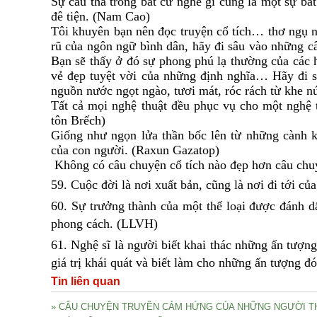
Sự cẩu thả trong bất cứ nghề gì cũng là một sự bất
đê tiện. (Nam Cao)
Tôi khuyên bạn nên đọc truyện cổ tích… thơ ngụ 
rũ của ngôn ngữ bình dân, hãy đi sâu vào những câ
Bạn sẽ thấy ở đó sự phong phú lạ thường của các 
vẻ đẹp tuyệt vời của những định nghĩa… Hãy đi s
nguồn nước ngọt ngào, tươi mát, róc rách từ khe nú
Tất cả mọi nghệ thuật đều phục vụ cho một nghệ th
tôn Brếch)
Giống như ngọn lửa thần bốc lên từ những cành k
của con người. (Raxun Gazatop)
Không có câu chuyện cổ tích nào đẹp hơn câu chuy
59. Cuộc đời là nơi xuất bản, cũng là nơi đi tới củ
60. Sự trưởng thành của một thể loại được đánh 
phong cách. (LLVH)
61. Nghệ sĩ là người biết khai thác những ấn tượn
giá trị khái quát và biết làm cho những ấn tượng đ
Tin liên quan
» CÂU CHUYỆN TRUYỀN CẢM HỨNG CỦA NHỮNG NGƯỜI TH