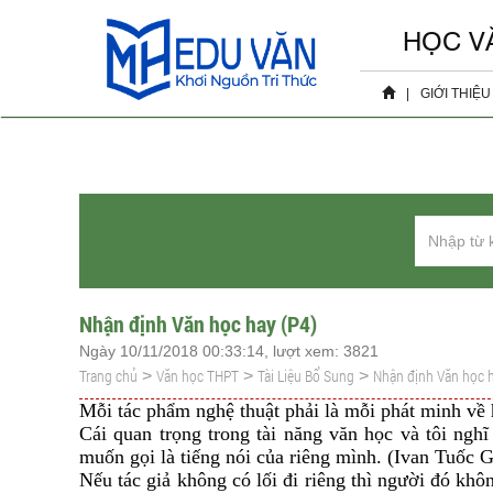
HỌC V
|
GIỚI THIỆU
Hồ sơ 
Sự ki
Nhận định Văn học hay (P4)
Ngày 10/11/2018 00:33:14, lượt xem: 3821
Trang chủ
Văn học THPT
Tài Liệu Bổ Sung
Nhận định Văn học h
>
>
>
Mỗi tác phẩm nghệ thuật phải là mỗi phát minh về
Cái quan trọng trong tài năng văn học và tôi nghĩ 
muốn gọi là tiếng nói của riêng mình. (Ivan Tuốc 
Nếu tác giả không có lối đi riêng thì người đó kh