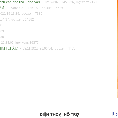
nh các nhà thơ - nhà văn
- 12/07/2021 14:26:26, lượt xem: 7171
NĂM
- 25/05/2021 11:45:00, lượt xem: 14636
021 15:13:35, lượt xem: 7386
:54:37, lượt xem: 14182
801
239
888
 22:34:05, lượt xem: 36377
MINH CHÂU)
- 09/11/2018 21:06:54, lượt xem: 4403
ĐIỆN THOẠI HỖ TRỢ
Họ