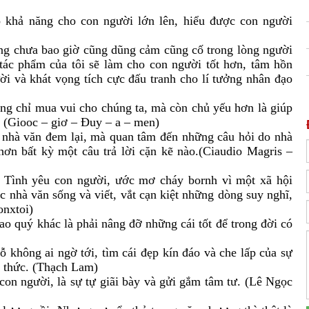
 khả năng cho con người lớn lên, hiểu được con người
hưng chưa bao giờ cũng dũng cảm cũng cố trong lòng người
ác phẩm của tôi sẽ làm cho con người tốt hơn, tâm hồn
ười và khát vọng tích cực đấu tranh cho lí tưởng nhân đạo
hông chỉ mua vui cho chúng ta, mà còn chủ yếu hơn là giúp
. (Giooc – giơ – Đuy – a – men)
 nhà văn đem lại, mà quan tâm đến những câu hỏi do nhà
hơn bất kỳ một câu trả lời cặn kẽ nào.(Ciaudio Magris –
. Tình yêu con người, ước mơ cháy bornh vì một xã hội
ác nhà văn sống và viết, vắt cạn kiệt những dòng suy nghĩ,
onxtoi)
o quý khác là phải nâng đỡ những cái tốt để trong đời có
ỗ không ai ngờ tới, tìm cái đẹp kín đáo và che lấp của sự
g thức. (Thạch Lam)
 con người, là sự tự giãi bày và gửi gắm tâm tư. (Lê Ngọc