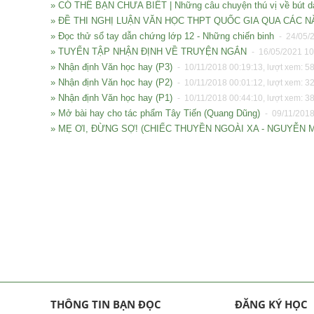
» CÓ THỂ BẠN CHƯA BIẾT | Những câu chuyện thú vị về bút da
» ĐỀ THI NGHỊ LUẬN VĂN HỌC THPT QUỐC GIA QUA CÁC 
» Đọc thử sổ tay dẫn chứng lớp 12 - Những chiến binh
- 24/05/2
» TUYỂN TẬP NHẬN ĐỊNH VỀ TRUYỆN NGẮN
- 16/05/2021 10
» Nhận định Văn học hay (P3)
- 10/11/2018 00:19:13, lượt xem: 5
» Nhận định Văn học hay (P2)
- 10/11/2018 00:01:12, lượt xem: 3
» Nhận định Văn học hay (P1)
- 10/11/2018 00:44:10, lượt xem: 3
» Mở bài hay cho tác phẩm Tây Tiến (Quang Dũng)
- 09/11/2018
» MẸ ƠI, ĐỪNG SỢ! (CHIẾC THUYỀN NGOÀI XA - NGUYỄN 
THÔNG TIN BẠN ĐỌC
ĐĂNG KÝ HỌC