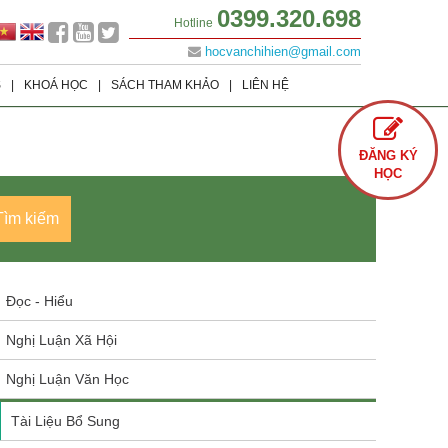
0399.320.698
Hotline
hocvanchihien@gmail.com
S
|
KHOÁ HỌC
|
SÁCH THAM KHẢO
|
LIÊN HỆ
Lớp 9
Khoá học Offline
Tình Yêu
ĐĂNG KÝ
Lớp 8
Khoá học Online
Cuộc Sống
HỌC
Lớp 7
Văn Học
Tìm kiếm
Lớp 6
Sách Ôn Thi Đại Học
Đọc - Hiểu
Nghị Luận Xã Hội
Nghị Luận Văn Học
Tài Liệu Bổ Sung