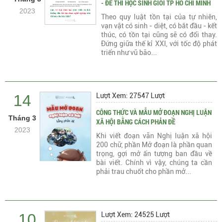
- ĐỀ THI HỌC SINH GIỎI TP HỒ CHÍ MINH
2023
Theo quy luật tồn tại của tự nhiên,
vạn vật có sinh - diệt, có bắt đầu - kết
thúc, có tồn tại cũng sẽ có đổi thay.
Đứng giữa thế kỉ XXI, với tốc độ phát
triển như vũ bão...
14
Lượt Xem: 27547 Lượt
CÔNG THỨC VÀ MẪU MỞ ĐOẠN NGHỊ LUẬN
Tháng 3
XÃ HỘI BẰNG CÁCH PHẢN ĐỀ
2023
Khi viết đoạn văn Nghị luận xã hội
200 chữ, phần Mở đoạn là phần quan
trọng, gợi mở ấn tượng ban đầu về
bài viết. Chính vì vậy, chúng ta cần
phải trau chuốt cho phần mở...
10
Lượt Xem: 24525 Lượt