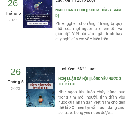
26
Lượt Xem: 12515 Lượt
NGHỊ LUẬN XÃ HỘI || KHIÊM TỐN VÀ GIẢN
Tháng 5
DỊ
2023
Ph Ăngghen cho rằng: "Trang bị quý
nhất của một người là khiêm tốn và
giản dị". Viết bài văn ngắn trình bày
suy nghĩ của em về ý kiến trên...
26
Lượt Xem: 6672 Lượt
NGHỊ LUẬN XÃ HỘI || LÒNG YÊU NƯỚC Ở
Tháng 5
THẾ KỈ XXI
2023
Như ngọn lửa luôn cháy hừng hực
trong tim mỗi người, tinh thần yêu
nước của nhân dân Việt Nam cho đến
thế kỉ XXI hiện tại vẫn luôn dâng cao,
sôi trào. Lòng yêu nước được...