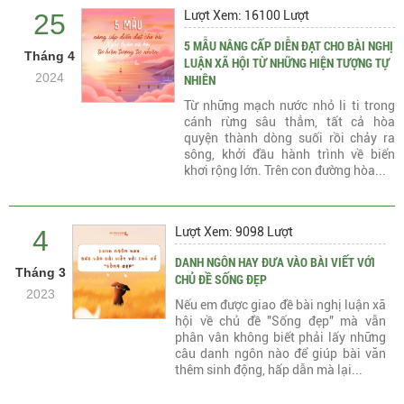
25
Lượt Xem: 16100 Lượt
5 MẪU NÂNG CẤP DIỄN ĐẠT CHO BÀI NGHỊ
Tháng 4
LUẬN XÃ HỘI TỪ NHỮNG HIỆN TƯỢNG TỰ
2024
NHIÊN
Từ những mạch nước nhỏ li ti trong
cánh rừng sâu thẳm, tất cả hòa
quyện thành dòng suối rồi chảy ra
sông, khởi đầu hành trình về biển
khơi rộng lớn. Trên con đường hòa...
4
Lượt Xem: 9098 Lượt
DANH NGÔN HAY ĐƯA VÀO BÀI VIẾT VỚI
Tháng 3
CHỦ ĐỀ SỐNG ĐẸP
2023
Nếu em được giao đề bài nghị luận xã
hội về chủ đề "Sống đẹp" mà vẫn
phân vân không biết phải lấy những
câu danh ngôn nào để giúp bài văn
thêm sinh động, hấp dẫn mà lại...