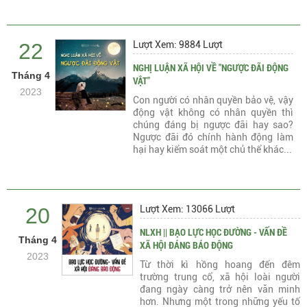
22
Lượt Xem: 9884 Lượt
NGHỊ LUẬN XÃ HỘI VỀ "NGƯỢC ĐÃI ĐỘNG
Tháng 4
VẬT"
2023
Con người có nhân quyền bảo vệ, vậy
động vật không có nhân quyền thì
chúng đáng bị ngược đãi hay sao?
Ngược đãi đó chính hành động làm
hại hay kiểm soát một chủ thể khác...
20
Lượt Xem: 13066 Lượt
NLXH || BẠO LỰC HỌC ĐƯỜNG - VẤN ĐỀ
Tháng 4
XÃ HỘI ĐÁNG BÁO ĐỘNG
2023
Từ thời kì hồng hoang đến đêm
trường trung cổ, xã hội loài người
đang ngày càng trở nên văn minh
hơn. Nhưng một trong những yếu tố