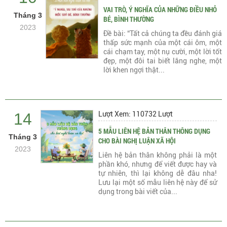
VAI TRÒ, Ý NGHĨA CỦA NHỮNG ĐIỀU NHỎ
Tháng 3
BÉ, BÌNH THƯỜNG
2023
Đề bài: “Tất cả chúng ta đều đánh giá
thấp sức mạnh của một cái ôm, một
cái chạm tay, một nụ cười, một lời tốt
đẹp, một đôi tai biết lắng nghe, một
lời khen ngợi thật...
14
Lượt Xem: 110732 Lượt
5 MẪU LIÊN HỆ BẢN THÂN THÔNG DỤNG
Tháng 3
CHO BÀI NGHỊ LUẬN XÃ HỘI
2023
Liên hệ bản thân không phải là một
phần khó, nhưng để viết được hay và
tự nhiên, thì lại không dễ đâu nha!
Lưu lại một số mẫu liên hệ này để sử
dụng trong bài viết của...