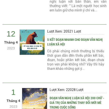
nghị luận với bản thân, em vẫn
thường viết: " Là một người học sinh
em luôn giữ cho mình ý chí và...
12
Lượt Xem: 20521 Lượt
5 KẾT ĐOẠN NHANH CHO ĐOẠN VĂN NGHỊ
Tháng 4
LUẬN XÃ HỘI
2023
Có phải chúng mình thường bị thiếu
thời gian dẫn đến thiếu phần kết bài,
đoạn, hoặc phần kết bài, đoạn chưa
trọn vẹn phải không nhỉ? Vậy thì hãy
tham khảo những gợi ý...
1
Lượt Xem: 22028 Lượt
ĐOẠN VĂN NGHỊ LUẬN XÃ HỘI 200 CHỮ -
Tháng 4
GIÁ TRỊ CỦA NHỮNG THAY ĐỔI MỚI MẺ
2023
TRONG CUỘC SỐNG