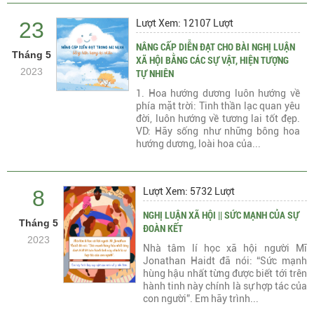
23
Lượt Xem: 12107 Lượt
NÂNG CẤP DIỄN ĐẠT CHO BÀI NGHỊ LUẬN
Tháng 5
XÃ HỘI BẰNG CÁC SỰ VẬT, HIỆN TƯỢNG
2023
TỰ NHIÊN
1. Hoa hướng dương luôn hướng về
phía mặt trời: Tinh thần lạc quan yêu
đời, luôn hướng về tương lai tốt đẹp.
VD: Hãy sống như những bông hoa
hướng dương, loài hoa của...
8
Lượt Xem: 5732 Lượt
NGHỊ LUẬN XÃ HỘI || SỨC MẠNH CỦA SỰ
Tháng 5
ĐOÀN KẾT
2023
Nhà tâm lí học xã hội người Mĩ
Jonathan Haidt đã nói: “Sức mạnh
hùng hậu nhất từng được biết tới trên
hành tinh này chính là sự hợp tác của
con người”. Em hãy trình...