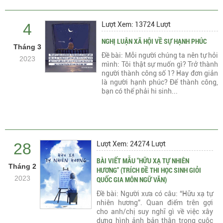
4
Lượt Xem: 13724 Lượt
NGHỊ LUẬN XÃ HỘI VỀ SỰ HẠNH PHÚC
Tháng 3
Đề bài: Mỗi người chúng ta nên tự hỏi
2023
mình: Tôi thật sự muốn gì? Trở thành
người thành công số 1? Hay đơn giản
là người hạnh phúc? Để thành công,
bạn có thể phải hi sinh...
28
Lượt Xem: 24274 Lượt
BÀI VIẾT MẪU "HỮU XẠ TỰ NHIÊN
Tháng 2
HƯƠNG" (TRÍCH ĐỀ THI HỌC SINH GIỎI
2023
QUỐC GIA MÔN NGỮ VĂN)
Đề bài: Người xưa có câu: “Hữu xạ tự
nhiên hương”. Quan điểm trên gợi
cho anh/chị suy nghĩ gì về việc xây
dựng hình ảnh bản thân trong cuộc