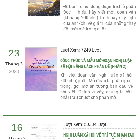
Đề bài: Từ nội dung đoạn trích ở phần
Đọc – hiểu, hãy viết một đoạn văn
(khoảng 200 chữ) trình bày suy nghĩ
của anh/chị về giá trị của những thay
đổi mới mẻ trong cuộc...
23
Lượt Xem: 7249 Lượt
CÔNG THỨC VÀ MẪU MỞ ĐOẠN NGHỊ LUẬN
Tháng 3
XÃ HỘI BẰNG CÁCH PHẢN ĐỀ (PHẦN 2)
2023
Khi viết đoạn văn Nghị luận xã hội
200 chữ, phần Mở đoạn là phần quan
trọng, gợi mở ấn tượng ban đầu về
bài viết. Chính vì vậy, chúng ta cần
phải trau chuốt cho phần mở...
16
Lượt Xem: 50334 Lượt
NGHỊ LUẬN XÃ HỘI VỀ TRÍ TUỆ NHÂN TẠO
Tháng 3