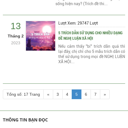
sống hiện nay? (Trích đề thi...
13
Lượt Xem: 29747 Lượt
5 TRÍCH DẪN SỬ DỤNG CHO NHIỀU DẠNG
Tháng 2
ĐỀ NGHỊ LUẬN XÃ HỘI
2023
Nếu cảm thấy "bí" trích dẫn quá thì
lại đây, chị chỉ cho 5 mẫu trích dẫn có
thể sử dụng trong mọi đề NGHỊ LUẬN
XÃ HỘI...
Tổng số: 17 Trang
«
3
4
5
6
7
»
THÔNG TIN BẠN ĐỌC