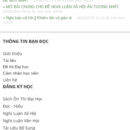
ĐỀ MỚI NHẤT
- 12/06/2023 14:34:53, lượt xem: 30634
» MỞ BÀI CHUNG CHO ĐỀ NGHỊ LUẬN XÃ HỘI ẤN TƯỢNG NHẤT
-
02/06/2023 09:21:41, lượt xem: 84390
» Nghị luận xã hội || Khiêm tốn và giản dị
- 26/05/2023 11:14:26, lượt xem:
12526
THÔNG TIN BẠN ĐỌC
Giới thiệu
Tài liệu
Đề thi Đại học
Cảm nhận học viên
Liên hệ
ĐĂNG KÝ HỌC
Sách Ôn Thi Đại Học
Đọc - Hiểu
Nghị Luận Xã Hội
Nghị Luận Văn Học
Tài Liệu Bổ Sung