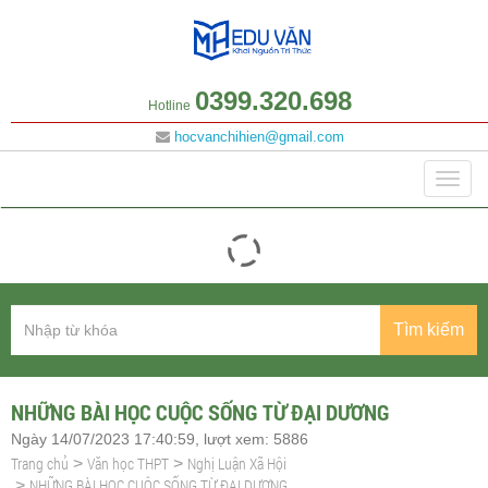
0399.320.698
Hotline
hocvanchihien@gmail.com
Danh mục
Togg
navig
Tìm kiếm
NHỮNG BÀI HỌC CUỘC SỐNG TỪ ĐẠI DƯƠNG
Ngày 14/07/2023 17:40:59, lượt xem: 5886
Trang chủ
Văn học THPT
Nghị Luận Xã Hội
>
>
NHỮNG BÀI HỌC CUỘC SỐNG TỪ ĐẠI DƯƠNG
>