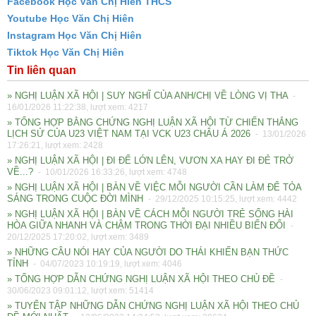
Facebook Học Văn Chị Hiên THCS
Youtube Học Văn Chị Hiên
Instagram Học Văn Chị Hiên
Tiktok Học Văn Chị Hiên
Tin liên quan
» NGHỊ LUẬN XÃ HỘI | SUY NGHĨ CỦA ANH/CHỊ VỀ LÒNG VỊ THA
-
16/01/2026 11:22:38, lượt xem: 4217
» TỔNG HỢP BẰNG CHỨNG NGHỊ LUẬN XÃ HỘI TỪ CHIẾN THẮNG
LỊCH SỬ CỦA U23 VIỆT NAM TẠI VCK U23 CHÂU Á 2026
- 13/01/2026
17:26:21, lượt xem: 2428
» NGHỊ LUẬN XÃ HỘI | ĐI ĐỂ LỚN LÊN, VƯƠN XA HAY ĐI ĐẺ TRỞ
VỀ...?
- 10/01/2026 16:33:26, lượt xem: 4748
» NGHỊ LUẬN XÃ HỘI | BÀN VỀ VIỆC MỖI NGƯỜI CẦN LÀM ĐỂ TỎA
SÁNG TRONG CUỘC ĐỜI MÌNH
- 29/12/2025 10:15:25, lượt xem: 4442
» NGHỊ LUẬN XÃ HỘI | BÀN VỀ CÁCH MỖI NGƯỜI TRẺ SỐNG HÀI
HÒA GIỮA NHANH VÀ CHẬM TRONG THỜI ĐẠI NHIỀU BIẾN ĐỔI
-
20/12/2025 17:20:02, lượt xem: 3489
» NHỮNG CÂU NÓI HAY CỦA NGƯỜI DO THÁI KHIẾN BẠN THỨC
TỈNH
- 04/07/2023 10:19:19, lượt xem: 4046
» TỔNG HỢP DẪN CHỨNG NGHỊ LUẬN XÃ HỘI THEO CHỦ ĐỀ
-
30/06/2023 09:01:12, lượt xem: 51414
» TUYỂN TẬP NHỮNG DẪN CHỨNG NGHỊ LUẬN XÃ HỘI THEO CHỦ