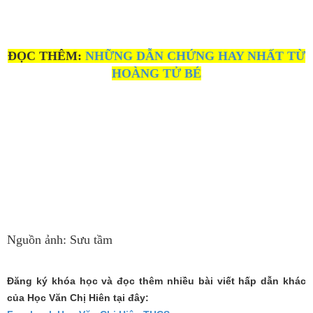
ĐỌC THÊM:
NHỮNG DẪN CHỨNG HAY NHẤT TỪ
HOÀNG TỬ BÉ
Nguồn ảnh: Sưu tầm
Đăng ký khóa học và đọc thêm nhiều bài viết hấp dẫn khác
của Học Văn Chị Hiên tại đây: