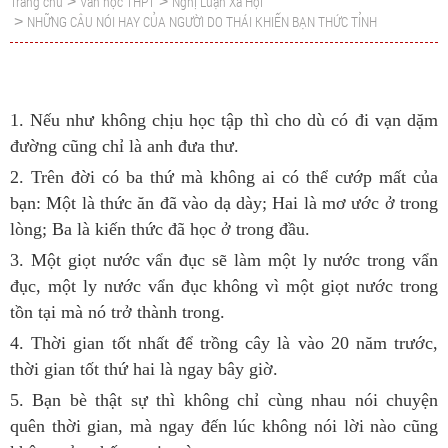
Trang chủ
Văn học THPT
Nghị Luận Xã Hội
>
>
NHỮNG CÂU NÓI HAY CỦA NGƯỜI DO THÁI KHIẾN BẠN THỨC TỈNH
>
1. Nếu như không chịu học tập thì cho dù có đi vạn dặm
đường cũng chỉ là anh đưa thư.
2. Trên đời có ba thứ mà không ai có thể cướp mất của
bạn: Một là thức ăn đã vào dạ dày; Hai là mơ ước ở trong
lòng; Ba là kiến thức đã học ở trong đầu.
3. Một giọt nước vẩn đục sẽ làm một ly nước trong vẩn
đục, một ly nước vẩn đục không vì một giọt nước trong
tồn tại mà nó trở thành trong.
4. Thời gian tốt nhất để trồng cây là vào 20 năm trước,
thời gian tốt thứ hai là ngay bây giờ.
5. Bạn bè thật sự thì không chỉ cùng nhau nói chuyện
quên thời gian, mà ngay đến lúc không nói lời nào cũng