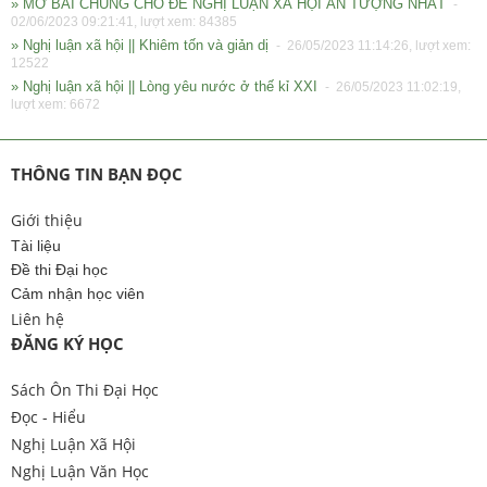
» MỞ BÀI CHUNG CHO ĐỀ NGHỊ LUẬN XÃ HỘI ẤN TƯỢNG NHẤT
-
02/06/2023 09:21:41, lượt xem: 84385
» Nghị luận xã hội || Khiêm tốn và giản dị
- 26/05/2023 11:14:26, lượt xem:
12522
» Nghị luận xã hội || Lòng yêu nước ở thế kỉ XXI
- 26/05/2023 11:02:19,
lượt xem: 6672
THÔNG TIN BẠN ĐỌC
Giới thiệu
Tài liệu
Đề thi Đại học
Cảm nhận học viên
Liên hệ
ĐĂNG KÝ HỌC
Sách Ôn Thi Đại Học
Đọc - Hiểu
Nghị Luận Xã Hội
Nghị Luận Văn Học