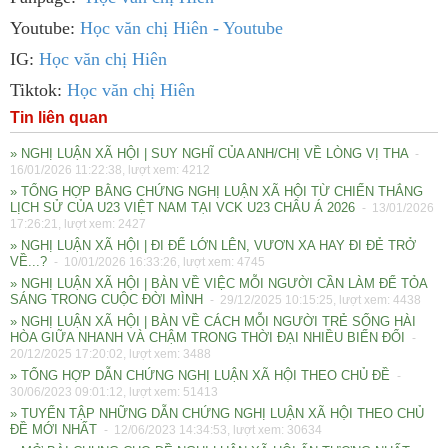
Youtube:
Học văn chị Hiên - Youtube
IG:
Học văn chị Hiên
Tiktok:
Học văn chị Hiên
Tin liên quan
» NGHỊ LUẬN XÃ HỘI | SUY NGHĨ CỦA ANH/CHỊ VỀ LÒNG VỊ THA
-
16/01/2026 11:22:38, lượt xem: 4212
» TỔNG HỢP BẰNG CHỨNG NGHỊ LUẬN XÃ HỘI TỪ CHIẾN THẮNG
LỊCH SỬ CỦA U23 VIỆT NAM TẠI VCK U23 CHÂU Á 2026
- 13/01/2026
17:26:21, lượt xem: 2427
» NGHỊ LUẬN XÃ HỘI | ĐI ĐỂ LỚN LÊN, VƯƠN XA HAY ĐI ĐẺ TRỞ
VỀ...?
- 10/01/2026 16:33:26, lượt xem: 4745
» NGHỊ LUẬN XÃ HỘI | BÀN VỀ VIỆC MỖI NGƯỜI CẦN LÀM ĐỂ TỎA
SÁNG TRONG CUỘC ĐỜI MÌNH
- 29/12/2025 10:15:25, lượt xem: 4438
» NGHỊ LUẬN XÃ HỘI | BÀN VỀ CÁCH MỖI NGƯỜI TRẺ SỐNG HÀI
HÒA GIỮA NHANH VÀ CHẬM TRONG THỜI ĐẠI NHIỀU BIẾN ĐỔI
-
20/12/2025 17:20:02, lượt xem: 3488
» TỔNG HỢP DẪN CHỨNG NGHỊ LUẬN XÃ HỘI THEO CHỦ ĐỀ
-
30/06/2023 09:01:12, lượt xem: 51413
» TUYỂN TẬP NHỮNG DẪN CHỨNG NGHỊ LUẬN XÃ HỘI THEO CHỦ
ĐỀ MỚI NHẤT
- 12/06/2023 14:34:53, lượt xem: 30634