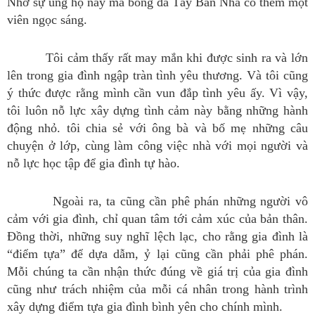
Nhờ sự ủng hộ này mà bóng đá Tây Ban Nha có thêm một
viên ngọc sáng.
Tôi cảm thấy rất may mắn khi được sinh ra và lớn
lên trong gia đình ngập tràn tình yêu thương. Và tôi cũng
ý thức được rằng mình cần vun đắp tình yêu ấy. Vì vậy,
tôi luôn nỗ lực xây dựng tình cảm này bằng những hành
động nhỏ. tôi chia sẻ với ông bà và bố mẹ những câu
chuyện ở lớp, cùng làm công việc nhà với mọi người và
nỗ lực học tập để gia đình tự hào.
Ngoài ra, ta cũng cần phê phán những người vô
cảm với gia đình, chỉ quan tâm tới cảm xúc của bản thân.
Đồng thời, những suy nghĩ lệch lạc, cho rằng gia đình là
“điểm tựa” để dựa dẫm, ỷ lại cũng cần phải phê phán.
Mỗi chúng ta cần nhận thức đúng về giá trị của gia đình
cũng như trách nhiệm của mỗi cá nhân trong hành trình
xây dựng điểm tựa gia đình bình yên cho chính mình.