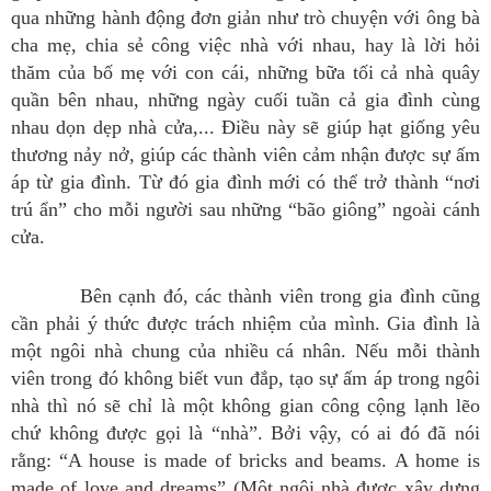
qua những hành động đơn giản như trò chuyện với ông bà
cha mẹ, chia sẻ công việc nhà với nhau, hay là lời hỏi
thăm của bố mẹ với con cái, những bữa tối cả nhà quây
quần bên nhau, những ngày cuối tuần cả gia đình cùng
nhau dọn dẹp nhà cửa,... Điều này sẽ giúp hạt giống yêu
thương nảy nở, giúp các thành viên cảm nhận được sự ấm
áp từ gia đình. Từ đó gia đình mới có thể trở thành “nơi
trú ẩn” cho mỗi người sau những “bão giông” ngoài cánh
cửa.
Bên cạnh đó, các thành viên trong gia đình cũng
cần phải ý thức được trách nhiệm của mình. Gia đình là
một ngôi nhà chung của nhiều cá nhân. Nếu mỗi thành
viên trong đó không biết vun đắp, tạo sự ấm áp trong ngôi
nhà thì nó sẽ chỉ là một không gian công cộng lạnh lẽo
chứ không được gọi là “nhà”. Bởi vậy, có ai đó đã nói
rằng: “A house is made of bricks and beams. A home is
made of love and dreams” (Một ngôi nhà được xây dựng