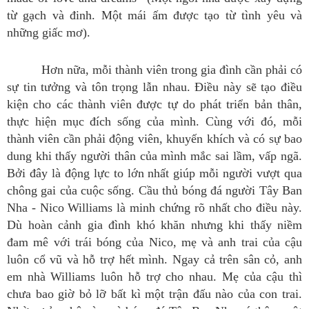
từ gạch và đinh. Một mái ấm được tạo từ tình yêu và
những giấc mơ).
Hơn nữa, mỗi thành viên trong gia đình cần phải có
sự tin tưởng và tôn trọng lẫn nhau. Điều này sẽ tạo điều
kiện cho các thành viên được tự do phát triển bản thân,
thực hiện mục đích sống của mình. Cùng với đó, mỗi
thành viên cần phải động viên, khuyến khích và có sự bao
dung khi thấy người thân của mình mắc sai lầm, vấp ngã.
Bởi đây là động lực to lớn nhất giúp mỗi người vượt qua
chông gai của cuộc sống. Cầu thủ bóng đá người Tây Ban
Nha - Nico Williams là minh chứng rõ nhất cho điều này.
Dù hoàn cảnh gia đình khó khăn nhưng khi thấy niềm
đam mê với trái bóng của Nico, mẹ và anh trai của cậu
luôn cổ vũ và hỗ trợ hết mình. Ngay cả trên sân cỏ, anh
em nhà Williams luôn hỗ trợ cho nhau. Mẹ của cậu thì
chưa bao giờ bỏ lỡ bất kì một trận đấu nào của con trai.