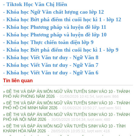
- Tiktok Học Văn Chị Hiên
- Khóa học Ngữ Văn chất lượng cao lớp 12
- Khóa học Bứt phá điểm thi cuối học kì 1 - lớp 12
- Khóa học Phương pháp và luyện đề lớp 11
- Khóa học Phương pháp và luyện đề lớp 10
- Khóa học Thực chiến toàn diện lớp 9
- Khóa học Bứt phá điểm thi cuối học kì 1 - lớp 9
- Khóa học Viết Văn tư duy - Ngữ Văn 8
- Khóa học Viết Văn tư duy - Ngữ Văn 7
- Khóa học Viết Văn tư duy - Ngữ Văn 6
Tin liên quan
» ĐỀ THI VÀ ĐÁP ÁN MÔN NGỮ VĂN TUYỂN SINH VÀO 10 - THÀNH
PHỐ HẢI PHÒNG NĂM 2026
- 01/06/2026 10:41:54, lượt xem: 866
» ĐỀ THI VÀ ĐÁP ÁN MÔN NGỮ VĂN TUYỂN SINH VÀO 10 - THÀNH
PHỐ HỒ CHÍ MINH NĂM 2026
- 01/06/2026 10:50:27, lượt xem: 501
» ĐỀ THI VÀ ĐÁP ÁN MÔN NGỮ VĂN TUYỂN SINH VÀO 10 - THÀNH
PHỐ HÀ NỘI NĂM 2026
- 30/05/2026 10:04:34, lượt xem: 460
» ĐỀ THI VÀ ĐÁP ÁN MÔN NGỮ VĂN TUYỂN SINH VÀO 10 - TỈNH
KHÁNH HÒA NĂM 2026
- 28/05/2026 10:05:32, lượt xem: 416