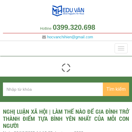
0399.320.698
Hotline
hocvanchihien@gmail.com
Danh mục
Togg
navig
Tìm kiếm
NGHỊ LUẬN XÃ HỘI | LÀM THẾ NÀO ĐỂ GIA ĐÌNH TRỞ
THÀNH ĐIỂM TỰA BÌNH YÊN NHẤT CỦA MỖI CON
NGƯỜI