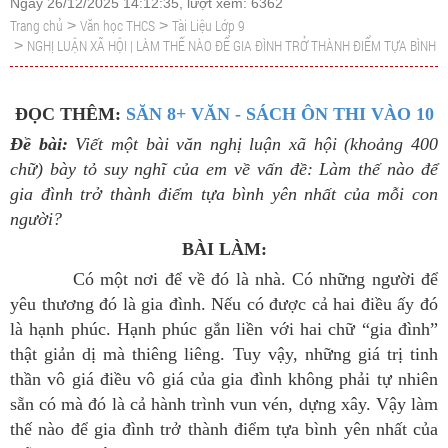
Ngày 26/12/2025 14:12:35, lượt xem: 6362
Trang chủ
Văn học THCS
Tài Liệu Lớp 9
>
>
NGHỊ LUẬN XÃ HỘI | LÀM THẾ NÀO ĐỂ GIA ĐÌNH TRỞ THÀNH ĐIỂM TỰA BÌNH 
>
ĐỌC THÊM:
SĂN 8+ VĂN - SÁCH ÔN THI VÀO 10
Đề bài:
Viết một bài văn nghị luận xã hội (khoảng 400
chữ) bày tỏ suy nghĩ của em về vấn đề: Làm thế nào để
gia đình trở thành điểm tựa bình yên nhất của mỗi con
người?
BÀI LÀM:
Có một nơi để về đó là nhà. Có những người để
yêu thương đó là gia đình. Nếu có được cả hai điều ấy đó
là hạnh phúc. Hạnh phúc gắn liền với hai chữ “gia đình”
thật giản dị mà thiêng liêng. Tuy vậy, những giá trị tinh
thần vô giá điều vô giá của gia đình không phải tự nhiên
sẵn có mà đó là cả hành trình vun vén, dựng xây. Vậy làm
thế nào để gia đình trở thành điểm tựa bình yên nhất của