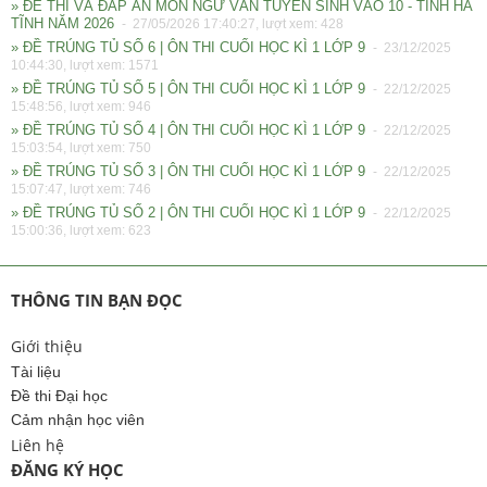
» ĐỀ THI VÀ ĐÁP ÁN MÔN NGỮ VĂN TUYỂN SINH VÀO 10 - TỈNH HÀ
TĨNH NĂM 2026
- 27/05/2026 17:40:27, lượt xem: 428
» ĐỀ TRÚNG TỦ SỐ 6 | ÔN THI CUỐI HỌC KÌ 1 LỚP 9
- 23/12/2025
10:44:30, lượt xem: 1571
» ĐỀ TRÚNG TỦ SỐ 5 | ÔN THI CUỐI HỌC KÌ 1 LỚP 9
- 22/12/2025
15:48:56, lượt xem: 946
» ĐỀ TRÚNG TỦ SỐ 4 | ÔN THI CUỐI HỌC KÌ 1 LỚP 9
- 22/12/2025
15:03:54, lượt xem: 750
» ĐỀ TRÚNG TỦ SỐ 3 | ÔN THI CUỐI HỌC KÌ 1 LỚP 9
- 22/12/2025
15:07:47, lượt xem: 746
» ĐỀ TRÚNG TỦ SỐ 2 | ÔN THI CUỐI HỌC KÌ 1 LỚP 9
- 22/12/2025
15:00:36, lượt xem: 623
THÔNG TIN BẠN ĐỌC
Giới thiệu
Tài liệu
Đề thi Đại học
Cảm nhận học viên
Liên hệ
ĐĂNG KÝ HỌC