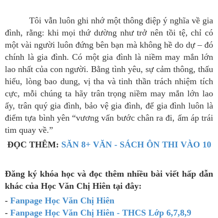
Tôi vẫn luôn ghi nhớ một thông điệp ý nghĩa về gia
đình, rằng: khi mọi thứ dường như trở nên tồi tệ, chỉ có
một vài người luôn đứng bên bạn mà không hề do dự – đó
chính là gia đình. Có một gia đình là niềm may mắn lớn
lao nhất của con người. Bằng tình yêu, sự cảm thông, thấu
hiểu, lòng bao dung, vị tha và tinh thần trách nhiệm tích
cực, mỗi chúng ta hãy trân trọng niềm may mắn lớn lao
ấy, trân quý gia đình, bảo vệ gia đình, để gia đình luôn là
điểm tựa bình yên “vương vấn bước chân ra đi, ấm áp trái
tim quay về.”
ĐỌC THÊM:
SĂN 8+ VĂN - SÁCH ÔN THI VÀO 10
Đăng ký khóa học và đọc thêm nhiều bài viết hấp dẫn
khác của Học Văn Chị Hiên tại đây:
-
Fanpage Học Văn Chị Hiên
-
Fanpage Học Văn Chị Hiên - THCS Lớp 6,7,8,9