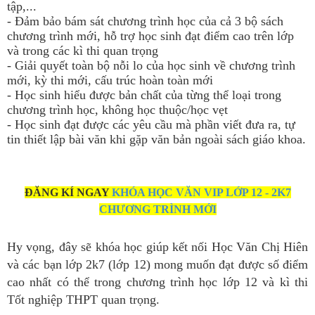
tập,...
- Đảm bảo bám sát chương trình học của cả 3 bộ sách
chương trình mới, hỗ trợ học sinh đạt điểm cao trên lớp
và trong các kì thi quan trọng
- Giải quyết toàn bộ nỗi lo của học sinh về chương trình
mới, kỳ thi mới, cấu trúc hoàn toàn mới
- Học sinh hiểu được bản chất của từng thể loại trong
chương trình học, không học thuộc/học vẹt
- Học sinh đạt được các yêu cầu mà phần viết đưa ra, tự
tin thiết lập bài văn khi gặp văn bản ngoài sách giáo khoa.
ĐĂNG KÍ NGAY
KHÓA HỌC VĂN VIP LỚP 12 - 2K7
CHƯƠNG TRÌNH MỚI
Hy vọng, đây sẽ khóa học giúp kết nối Học Văn Chị Hiên
và các bạn lớp 2k7 (lớp 12) mong muốn đạt được số điểm
cao nhất có thể trong chương trình học lớp 12 và kì thi
Tốt nghiệp THPT quan trọng.