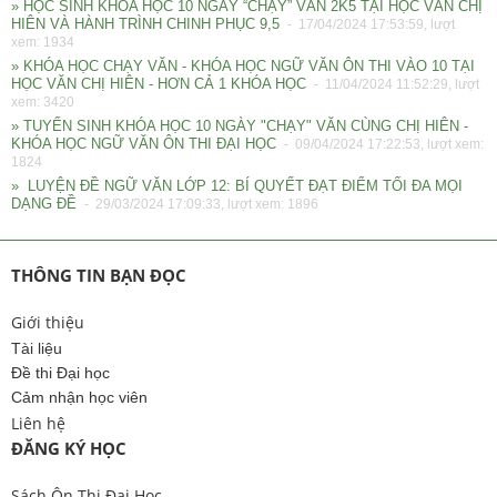
» HỌC SINH KHÓA HỌC 10 NGÀY “CHẠY” VĂN 2K5 TẠI HỌC VĂN CHỊ
HIÊN VÀ HÀNH TRÌNH CHINH PHỤC 9,5
- 17/04/2024 17:53:59, lượt
xem: 1934
» KHÓA HỌC CHẠY VĂN - KHÓA HỌC NGỮ VĂN ÔN THI VÀO 10 TẠI
HỌC VĂN CHỊ HIÊN - HƠN CẢ 1 KHÓA HỌC
- 11/04/2024 11:52:29, lượt
xem: 3420
» TUYỂN SINH KHÓA HỌC 10 NGÀY "CHẠY" VĂN CÙNG CHỊ HIÊN -
KHÓA HỌC NGỮ VĂN ÔN THI ĐẠI HỌC
- 09/04/2024 17:22:53, lượt xem:
1824
» LUYỆN ĐỀ NGỮ VĂN LỚP 12: BÍ QUYẾT ĐẠT ĐIỂM TỐI ĐA MỌI
DẠNG ĐỀ
- 29/03/2024 17:09:33, lượt xem: 1896
THÔNG TIN BẠN ĐỌC
Giới thiệu
Tài liệu
Đề thi Đại học
Cảm nhận học viên
Liên hệ
ĐĂNG KÝ HỌC
Sách Ôn Thi Đại Học