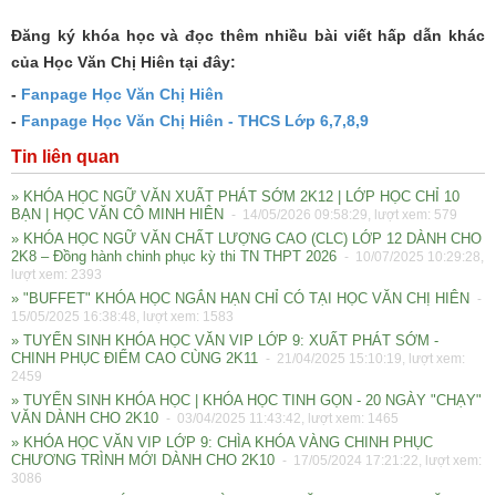
Đăng ký khóa học và đọc thêm nhiều bài viết hấp dẫn khác
của Học Văn Chị Hiên tại đây:
-
Fanpage Học Văn Chị Hiên
-
Fanpage Học Văn Chị Hiên - THCS Lớp 6,7,8,9
Tin liên quan
» KHÓA HỌC NGỮ VĂN XUẤT PHÁT SỚM 2K12 | LỚP HỌC CHỈ 10
BẠN | HỌC VĂN CÔ MINH HIÊN
- 14/05/2026 09:58:29, lượt xem: 579
» KHÓA HỌC NGỮ VĂN CHẤT LƯỢNG CAO (CLC) LỚP 12 DÀNH CHO
2K8 – Đồng hành chinh phục kỳ thi TN THPT 2026
- 10/07/2025 10:29:28,
lượt xem: 2393
» "BUFFET" KHÓA HỌC NGẮN HẠN CHỈ CÓ TẠI HỌC VĂN CHỊ HIÊN
-
15/05/2025 16:38:48, lượt xem: 1583
» TUYỂN SINH KHÓA HỌC VĂN VIP LỚP 9: XUẤT PHÁT SỚM -
CHINH PHỤC ĐIỂM CAO CÙNG 2K11
- 21/04/2025 15:10:19, lượt xem:
2459
» TUYỂN SINH KHÓA HỌC | KHÓA HỌC TINH GỌN - 20 NGÀY "CHẠY"
VĂN DÀNH CHO 2K10
- 03/04/2025 11:43:42, lượt xem: 1465
» KHÓA HỌC VĂN VIP LỚP 9: CHÌA KHÓA VÀNG CHINH PHỤC
CHƯƠNG TRÌNH MỚI DÀNH CHO 2K10
- 17/05/2024 17:21:22, lượt xem:
3086