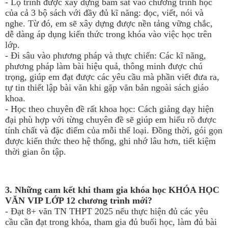
- Lộ trình được xây dựng bám sát vào chương trình học
của cả 3 bộ sách với đầy đủ kĩ năng: đọc, viết, nói và
nghe. Từ đó, em sẽ xây dựng được nền tảng vững chắc,
dễ dàng áp dụng kiến thức trong khóa vào việc học trên
lớp.
- Đi sâu vào phương pháp và thực chiến: Các kĩ năng,
phương pháp làm bài hiệu quả, thông minh được chú
trọng, giúp em đạt được các yêu cầu mà phần viết đưa ra,
tự tin thiết lập bài văn khi gặp văn bản ngoài sách giáo
khoa.
- Học theo chuyên đề rất khoa học: Cách giảng dạy hiện
đại phù hợp với từng chuyên đề sẽ giúp em hiểu rõ được
tính chất và đặc điểm của mỗi thể loại. Đồng thời, gói gọn
được kiến thức theo hệ thống, ghi nhớ lâu hơn, tiết kiệm
thời gian ôn tập.
3. Những cam kết khi tham gia khóa học KHÓA HỌC
VĂN VIP LỚP 12 chương trình mới?
- Đạt 8+ văn TN THPT 2025 nếu thực hiện đủ các yêu
cầu cần đạt trong khóa, tham gia đủ buổi học, làm đủ bài