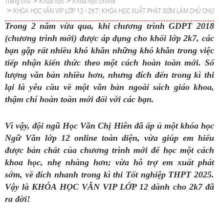
Trang chủ
Khoá học
Khoá học Online
>
>
KHÓA HỌC VĂN VIP LỚP 12 - 2K7: KHÓA HỌC XUẤT PHÁT SỚM LÀM CHỦ CHƯƠ
>
Trong 2 năm vừa qua, khi chương trình GDPT 2018
(chương trình mới) được áp dụng cho khối lớp 2k7, các
bạn gặp rất nhiều khó khăn những khó khăn trong việc
tiếp nhận kiến thức theo một cách hoàn toàn mới. Số
lượng văn bản nhiều hơn, nhưng đích đến trong kì thi
lại là yêu cầu về một văn bản ngoài sách giáo khoa,
thậm chí hoàn toàn mới đối với các bạn.
Vì vậy, đội ngũ Học Văn Chị Hiên đã ấp ủ một khóa học
Ngữ Văn lớp 12 online toàn diện, vừa giúp em hiểu
được bản chất của chương trình mới để học một cách
khoa học, nhẹ nhàng hơn; vừa hỗ trợ em xuất phát
sớm, về đích nhanh trong kì thi Tốt nghiệp THPT 2025.
Vậy là KHÓA HỌC VĂN VIP LỚP 12 dành cho 2k7 đã
ra đời!