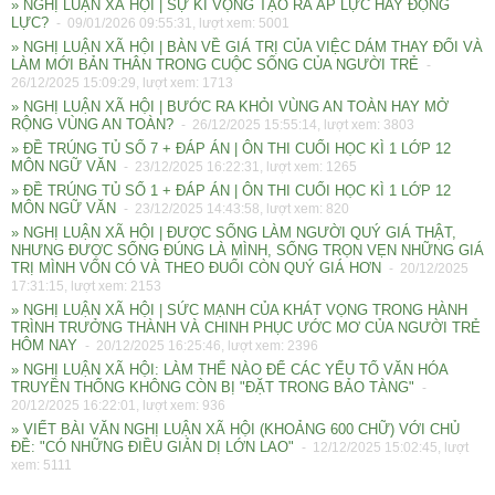
» NGHỊ LUẬN XÃ HỘI | SỰ KÌ VỌNG TẠO RA ÁP LỰC HAY ĐỘNG
LỰC?
- 09/01/2026 09:55:31, lượt xem: 5001
» NGHỊ LUẬN XÃ HỘI | BÀN VỀ GIÁ TRỊ CỦA VIỆC DÁM THAY ĐỔI VÀ
LÀM MỚI BẢN THÂN TRONG CUỘC SỐNG CỦA NGƯỜI TRẺ
-
26/12/2025 15:09:29, lượt xem: 1713
» NGHỊ LUẬN XÃ HỘI | BƯỚC RA KHỎI VÙNG AN TOÀN HAY MỞ
RỘNG VÙNG AN TOÀN?
- 26/12/2025 15:55:14, lượt xem: 3803
» ĐỀ TRÚNG TỦ SỐ 7 + ĐÁP ÁN | ÔN THI CUỐI HỌC KÌ 1 LỚP 12
MÔN NGỮ VĂN
- 23/12/2025 16:22:31, lượt xem: 1265
» ĐỀ TRÚNG TỦ SỐ 1 + ĐÁP ÁN | ÔN THI CUỐI HỌC KÌ 1 LỚP 12
MÔN NGỮ VĂN
- 23/12/2025 14:43:58, lượt xem: 820
» NGHỊ LUẬN XÃ HỘI | ĐƯỢC SỐNG LÀM NGƯỜI QUÝ GIÁ THẬT,
NHƯNG ĐƯỢC SỐNG ĐÚNG LÀ MÌNH, SỐNG TRỌN VẸN NHỮNG GIÁ
TRỊ MÌNH VỐN CÓ VÀ THEO ĐUỔI CÒN QUÝ GIÁ HƠN
- 20/12/2025
17:31:15, lượt xem: 2153
» NGHỊ LUẬN XÃ HỘI | SỨC MẠNH CỦA KHÁT VỌNG TRONG HÀNH
TRÌNH TRƯỞNG THÀNH VÀ CHINH PHỤC ƯỚC MƠ CỦA NGƯỜI TRẺ
HÔM NAY
- 20/12/2025 16:25:46, lượt xem: 2396
» NGHỊ LUẬN XÃ HỘI: LÀM THẾ NÀO ĐỂ CÁC YẾU TỐ VĂN HÓA
TRUYỀN THỐNG KHÔNG CÒN BỊ "ĐẶT TRONG BẢO TÀNG"
-
20/12/2025 16:22:01, lượt xem: 936
» VIẾT BÀI VĂN NGHỊ LUẬN XÃ HỘI (KHOẢNG 600 CHỮ) VỚI CHỦ
ĐỀ: "CÓ NHỮNG ĐIỀU GIẢN DỊ LỚN LAO"
- 12/12/2025 15:02:45, lượt
xem: 5111