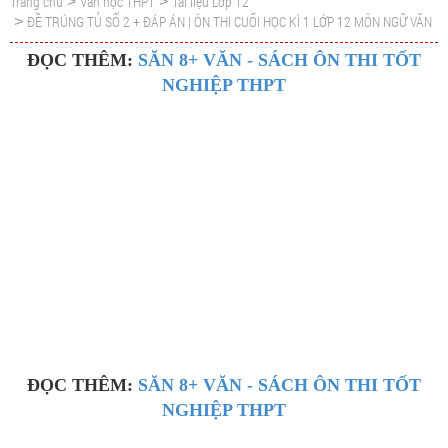
Trang chủ
Văn học THPT
Tài liệu Lớp 12
>
>
ĐỀ TRÚNG TỦ SỐ 2 + ĐÁP ÁN | ÔN THI CUỐI HỌC KÌ 1 LỚP 12 MÔN NGỮ VĂN
>
ĐỌC THÊM:
SĂN 8+ VĂN - SÁCH ÔN THI TỐT
NGHIỆP THPT
ĐỌC THÊM:
SĂN 8+ VĂN - SÁCH ÔN THI TỐT
NGHIỆP THPT