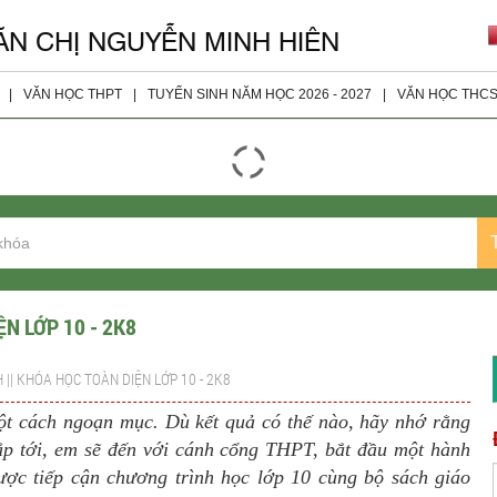
ĂN CHỊ NGUYỄN MINH HIÊN
|
VĂN HỌC THPT
|
TUYỂN SINH NĂM HỌC 2026 - 2027
|
VĂN HỌC THC
giáo viên
Đọc - Hiểu
Tài Liệu 
ện
Nghị Luận Xã Hội
Tài Liệu 
Nghị Luận Văn Học
Tài Liệu 
Tài Liệu Bổ Sung
Tài Liệu 
Tài Liệu Lớp 10
N LỚP 10 - 2K8
Tài Liệu Lớp 11
 || KHÓA HỌC TOÀN DIỆN LỚP 10 - 2K8
Tài liệu Lớp 12
một cách ngoạn mục. Dù kết quả có thế nào, hãy nhớ rằng
Đề Thi Các Năm
Sắp tới, em sẽ đến với cánh cổng THPT, bắt đầu một hành
ược tiếp cận chương trình học lớp 10 cùng bộ sách giáo