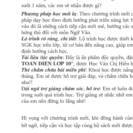
suốt 1 năm, các em sẽ nhận được gì?
𝑷𝒉𝒖̛𝒐̛𝒏𝒈 𝒑𝒉𝒂́𝒑 𝒉𝒐̣𝒄 𝒎𝒐̛́𝒊 𝒍𝒂̣: Theo chươn
pháp dạy học theo định hướng phát triển năng lực 
vào đó là những cách tiếp cận mới mẻ, hướng các e
hứng thú đối với môn Ngữ Văn.
𝑳𝒐̣̂ 𝒕𝒓𝒊̀𝒏𝒉 𝒓𝒐̃ 𝒓𝒂̀𝒏𝒈, 𝒄𝒉𝒊 𝒕𝒊𝒆̂́𝒕: Lộ trình 
SGK học trên lớp, từ cơ bản đến nâng cao, giúp em 
định hướng cách học.
𝑻𝒂̀𝒊 𝒍𝒊𝒆̣̂𝒖 đ𝒐̣̂𝒄 𝒒𝒖𝒚𝒆̂̀𝒏: Đây là ấn phẩm độc qu
𝐓𝐎𝐀̀𝐍 𝐃𝐈𝐄̣̂𝐍 𝐋𝐎̛́𝐏 𝟏𝟎”, được Học Văn Chị Hiên
𝑻𝒉𝒆̉ 𝒄𝒉𝒂̂́𝒎 𝒄𝒉𝒖̛̃𝒂 𝒃𝒂̀𝒊 𝒎𝒊𝒆̂̃𝒏 𝒑𝒉𝒊́: Khoá
tháng. Em sẽ được hỗ trợ giải đáp, và chấm chữa b
nha!!
Đ𝒐̣̂𝒊 𝒏𝒈𝒖̃ 𝒕𝒓𝒐̛̣ 𝒈𝒊𝒂̉𝒏𝒈 𝒄𝒉𝒂̆𝒎 𝒔𝒐́𝒄, 𝒉𝒐̂̃ 𝒕
trong suốt quá trình học. Trợ giảng sẽ nhắc nhở em
của em nên đừng lo lắng nhé!
Hi vọng với chương trình mới, khi đồng hành cùn
bỡ ngỡ, tiếp cận và học tập cùng bộ sách mới được