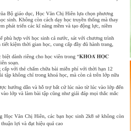
g trình mới của Bộ giáo dục, Học Văn Chị Hiên lựa chọn phương
học sinh. Không còn cách dạy học truyền thống mà thay
m phát triển các kĩ năng mềm và tạo động lực, niềm
học được thiết kế phù hợp với học sinh cả nước, sát với chương trình
tiết kiệm thời gian học, cung cấp đầy đủ hành trang,
yền, đặc biệt dành riêng cho học viên trong “𝐊𝐇𝐎𝐀́ 𝐇𝐎̣𝐂
 biên soạn.
 học được nâng cấp với thẻ chấm chữa bài miễn phí với thời hạn 12
ài tập không chỉ trong khoá học, mà còn cả trên lớp nữa
𝒐̛̣: Em sẽ luôn được hướng dẫn và hỗ trợ bất cứ lúc nào từ lúc vào lớp đến
 vào lớp và làm bài tập cũng như giải đáp mọi thắc mắc
g Học Văn Chị Hiên, các bạn học sinh 2k8 sẽ không còn
 thuận lợi và đạt hiệu quả cao