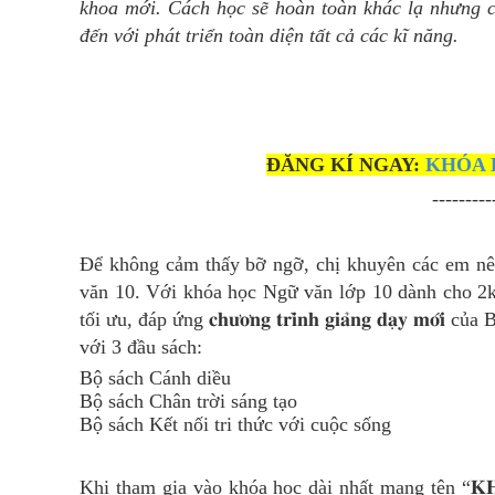
khoa mới. Cách học sẽ hoàn toàn khác lạ nhưng c
đến với phát triển toàn diện tất cả các kĩ năng.
ĐĂNG KÍ NGAY:
KHÓA H
---------
Để không cảm thấy bỡ ngỡ, chị khuyên các em nên
văn 10. Với khóa học Ngữ văn lớp 10 dành cho 2k
tối ưu, đáp ứng 𝐜𝐡𝐮̛𝐨̛𝐧𝐠 𝐭𝐫𝐢̀𝐧𝐡 𝐠𝐢𝐚̉𝐧𝐠 𝐝𝐚̣𝐲
với 3 đầu sách:
Bộ sách Cánh diều
Bộ sách Chân trời sáng tạo
Bộ sách Kết nối tri thức với cuộc sống
Khi tham gia vào khóa học dài nhất mang tên “𝐊𝐇𝐎𝐀́ 