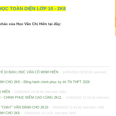
ỌC TOÀN DIỆN LỚP 10 - 2K8
khác của Học Văn Chị Hiên tại đây:
Ỉ 10 BẠN | HỌC VĂN CÔ MINH HIÊN
- 14/05/2026 09:58:29, lượt xem:
CHO 2K8 – Đồng hành chinh phục kỳ thi TN THPT 2026
-
Ị HIÊN
- 15/05/2025 16:38:48, lượt xem: 1583
M - CHINH PHỤC ĐIỂM CAO CÙNG 2K11
- 21/04/2025 15:10:19, lượt xem:
Y "CHẠY" VĂN DÀNH CHO 2K10
- 03/04/2025 11:43:42, lượt xem: 1465
ÀNH CHO 2K6
- 24/05/2023 15:13:32, lượt xem: 1991