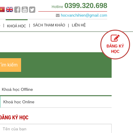
0399.320.698
Hotline
hocvanchihien@gmail.com
S
|
|
SÁCH THAM KHẢO
|
LIÊN HỆ
KHOÁ HỌC
Lớp 9
Khoá học Offline
Tình Yêu
ĐĂNG KÝ
Lớp 8
Khoá học Online
Cuộc Sống
HỌC
Lớp 7
Văn Học
Tìm kiếm
Lớp 6
Sách Ôn Thi Đại Học
Khoá học Offline
Khoá học Online
ĐĂNG KÝ HỌC