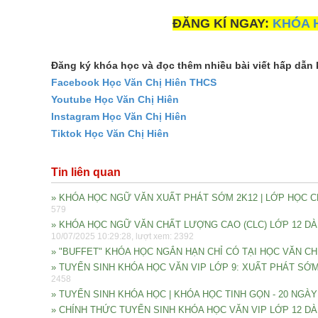
ĐĂNG KÍ NGAY:
KHÓA H
Đăng ký khóa học và đọc thêm nhiều bài viết hấp dẫn 
Facebook Học Văn Chị Hiên THCS
Youtube Học Văn Chị Hiên
Instagram Học Văn Chị Hiên
Tiktok Học Văn Chị Hiên
Tin liên quan
» KHÓA HỌC NGỮ VĂN XUẤT PHÁT SỚM 2K12 | LỚP HỌC CH
579
» KHÓA HỌC NGỮ VĂN CHẤT LƯỢNG CAO (CLC) LỚP 12 DÀNH 
10/07/2025 10:29:28, lượt xem: 2392
» "BUFFET" KHÓA HỌC NGẮN HẠN CHỈ CÓ TẠI HỌC VĂN CH
» TUYỂN SINH KHÓA HỌC VĂN VIP LỚP 9: XUẤT PHÁT SỚ
2458
» TUYỂN SINH KHÓA HỌC | KHÓA HỌC TINH GỌN - 20 NGÀ
» CHÍNH THỨC TUYỂN SINH KHÓA HỌC VĂN VIP LỚP 12 D