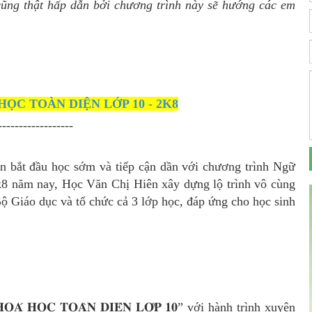
ũng thật hấp dẫn bởi chương trình này sẽ hướng các em
ỌC TOÀN DIỆN LỚP 10 - 2K8
------------------
 bắt đầu học sớm và tiếp cận dần với chương trình Ngữ
8 năm nay, Học Văn Chị Hiên xây dựng lộ trình vô cùng
 𝐦𝐨̛́𝐢 của Bộ Giáo dục và tổ chức cả 3 lớp học, đáp ứng cho học sinh
𝐇𝐎̣𝐂 𝐓𝐎𝐀̀𝐍 𝐃𝐈𝐄̣̂𝐍 𝐋𝐎̛́𝐏 𝟏𝟎” với hành trình xuyên