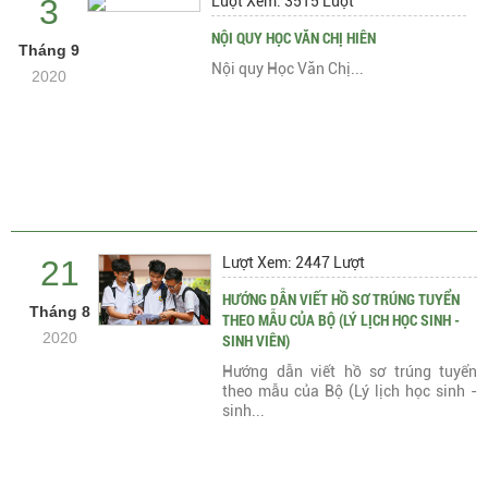
3
Lượt Xem: 3515 Lượt
NỘI QUY HỌC VĂN CHỊ HIÊN
Tháng 9
Nội quy Học Văn Chị...
2020
21
Lượt Xem: 2447 Lượt
HƯỚNG DẪN VIẾT HỒ SƠ TRÚNG TUYỂN
Tháng 8
THEO MẪU CỦA BỘ (LÝ LỊCH HỌC SINH -
2020
SINH VIÊN)
Hướng dẫn viết hồ sơ trúng tuyển
theo mẫu của Bộ (Lý lịch học sinh -
sinh...