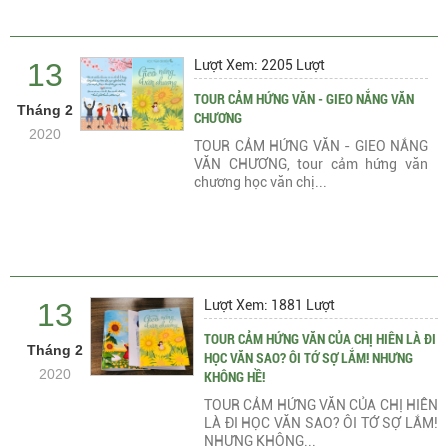
13
Lượt Xem: 2205 Lượt
TOUR CẢM HỨNG VĂN - GIEO NẮNG VĂN
Tháng 2
CHƯƠNG
2020
TOUR CẢM HỨNG VĂN - GIEO NẮNG
VĂN CHƯƠNG, tour cảm hứng văn
chương học văn chị...
13
Lượt Xem: 1881 Lượt
TOUR CẢM HỨNG VĂN CỦA CHỊ HIÊN LÀ ĐI
Tháng 2
HỌC VĂN SAO? ÔI TỚ SỢ LẮM! NHƯNG
2020
KHÔNG HỀ!
TOUR CẢM HỨNG VĂN CỦA CHỊ HIÊN
LÀ ĐI HỌC VĂN SAO? ÔI TỚ SỢ LẮM!
NHƯNG KHÔNG...