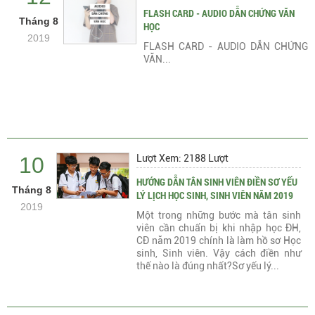
FLASH CARD - AUDIO DẪN CHỨNG VĂN
Tháng 8
HỌC
2019
FLASH CARD - AUDIO DẪN CHỨNG
VĂN...
10
Lượt Xem: 2188 Lượt
HƯỚNG DẪN TÂN SINH VIÊN ĐIỀN SƠ YẾU
Tháng 8
LÝ LỊCH HỌC SINH, SINH VIÊN NĂM 2019
2019
Một trong những bước mà tân sinh
viên cần chuẩn bị khi nhập học ĐH,
CĐ năm 2019 chính là làm hồ sơ Học
sinh, Sinh viên. Vậy cách điền như
thế nào là đúng nhất?Sơ yếu lý...