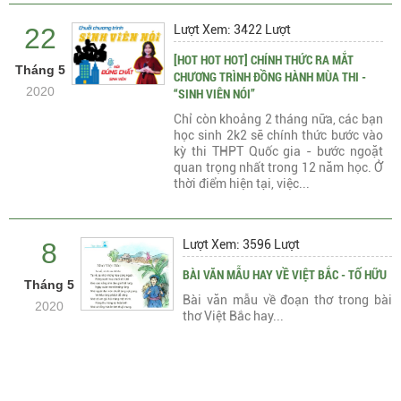
22
Lượt Xem: 3422 Lượt
[HOT HOT HOT] CHÍNH THỨC RA MẮT
Tháng 5
CHƯƠNG TRÌNH ĐỒNG HÀNH MÙA THI -
2020
“SINH VIÊN NÓI”
Chỉ còn khoảng 2 tháng nữa, các bạn
học sinh 2k2 sẽ chính thức bước vào
kỳ thi THPT Quốc gia - bước ngoặt
quan trọng nhất trong 12 năm học. Ở
thời điểm hiện tại, việc...
8
Lượt Xem: 3596 Lượt
BÀI VĂN MẪU HAY VỀ VIỆT BẮC - TỐ HỮU
Tháng 5
Bài văn mẫu về đoạn thơ trong bài
2020
thơ Việt Bắc hay...