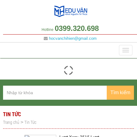
0399.320.698
Hotline
hocvanchihien@gmail.com
Danh mục
Togg
navig
Tìm kiếm
TIN TỨC
Trang chủ
Tin Tức
>