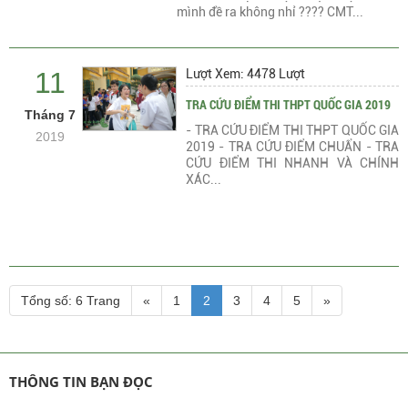
mình đề ra không nhỉ ???? CMT...
11
Lượt Xem: 4478 Lượt
TRA CỨU ĐIỂM THI THPT QUỐC GIA 2019
Tháng 7
- TRA CỨU ĐIỂM THI THPT QUỐC GIA
2019
2019 - TRA CỨU ĐIỂM CHUẨN - TRA
CỨU ĐIỂM THI NHANH VÀ CHÍNH
XÁC...
Tổng số: 6 Trang
«
1
2
3
4
5
»
THÔNG TIN BẠN ĐỌC