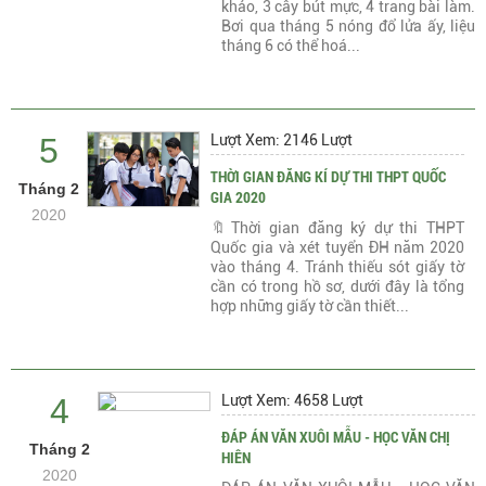
khảo, 3 cây bút mực, 4 trang bài làm.
Bơi qua tháng 5 nóng đổ lửa ấy, liệu
tháng 6 có thể hoá...
5
Lượt Xem: 2146 Lượt
THỜI GIAN ĐĂNG KÍ DỰ THI THPT QUỐC
Tháng 2
GIA 2020
2020
🔖Thời gian đăng ký dự thi THPT
Quốc gia và xét tuyển ĐH năm 2020
vào tháng 4. Tránh thiếu sót giấy tờ
cần có trong hồ sơ, dưới đây là tổng
hợp những giấy tờ cần thiết...
4
Lượt Xem: 4658 Lượt
ĐÁP ÁN VĂN XUÔI MẪU - HỌC VĂN CHỊ
Tháng 2
HIÊN
2020