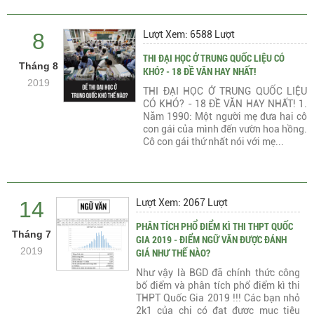
8
Lượt Xem: 6588 Lượt
THI ĐẠI HỌC Ở TRUNG QUỐC LIỆU CÓ
Tháng 8
KHÓ? - 18 ĐỀ VĂN HAY NHẤT!
2019
THI ĐẠI HỌC Ở TRUNG QUỐC LIỆU
CÓ KHÓ? - 18 ĐỀ VĂN HAY NHẤT! 1.
Năm 1990: Một người mẹ đưa hai cô
con gái của mình đến vườn hoa hồng.
Cô con gái thứ nhất nói với mẹ...
14
Lượt Xem: 2067 Lượt
PHÂN TÍCH PHỔ ĐIỂM KÌ THI THPT QUỐC
Tháng 7
GIA 2019 - ĐIỂM NGỮ VĂN ĐƯỢC ĐÁNH
2019
GIÁ NHƯ THẾ NÀO?
Như vậy là BGD đã chính thức công
bố điểm và phân tích phổ điểm kì thi
THPT Quốc Gia 2019 !!! Các bạn nhỏ
2k1 của chị có đạt được mục tiêu