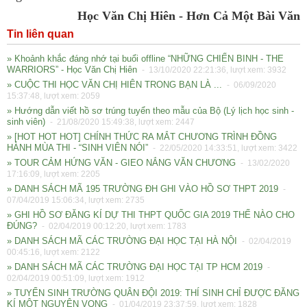
Học Văn Chị Hiên - Hơn Cả Một Bài Văn
Tin liên quan
» Khoảnh khắc đáng nhớ tại buổi offline “NHỮNG CHIẾN BINH - THE
WARRIORS” - Học Văn Chị Hiên
- 13/10/2020 22:21:36, lượt xem: 3932
» CUỘC THI HỌC VĂN CHỊ HIÊN TRONG BẠN LÀ ...
- 06/09/2020
15:37:48, lượt xem: 2059
» Hướng dẫn viết hồ sơ trúng tuyển theo mẫu của Bộ (Lý lịch học sinh -
sinh viên)
- 21/08/2020 15:49:38, lượt xem: 2447
» [HOT HOT HOT] CHÍNH THỨC RA MẮT CHƯƠNG TRÌNH ĐỒNG
HÀNH MÙA THI - “SINH VIÊN NÓI”
- 22/05/2020 14:33:51, lượt xem: 3422
» TOUR CẢM HỨNG VĂN - GIEO NẮNG VĂN CHƯƠNG
- 13/02/2020
17:16:09, lượt xem: 2205
» DANH SÁCH MÃ 195 TRƯỜNG ĐH GHI VÀO HỒ SƠ THPT 2019
-
07/04/2019 15:06:34, lượt xem: 2735
» GHI HỒ SƠ ĐĂNG KÍ DỰ THI THPT QUỐC GIA 2019 THẾ NÀO CHO
ĐÚNG?
- 02/04/2019 00:12:20, lượt xem: 1783
» DANH SÁCH MÃ CÁC TRƯỜNG ĐẠI HỌC TẠI HÀ NỘI
- 02/04/2019
00:45:16, lượt xem: 2122
» DANH SÁCH MÃ CÁC TRƯỜNG ĐẠI HỌC TẠI TP HCM 2019
-
02/04/2019 00:51:09, lượt xem: 1912
» TUYỂN SINH TRƯỜNG QUÂN ĐỘI 2019: THÍ SINH CHỈ ĐƯỢC ĐĂNG
KÍ MỘT NGUYỆN VỌNG
- 01/04/2019 23:37:59, lượt xem: 1828