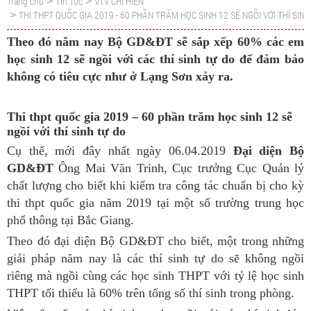
Trang chủ
Tin Tức
VTV CHỊ HIÊN
>
>
THI THPT QUỐC GIA 2019 - 60 PHẦN TRĂM HỌC SINH 12 SẼ NGỒI VỚI THÍ SINH
>
Theo đó năm nay Bộ GD&ĐT sẽ sắp xếp 60% các em
học sinh 12 sẽ ngồi với các thí sinh tự do để đảm bảo
không có tiêu cực như ở Lạng Sơn xảy ra.
Thi thpt quốc gia 2019 – 60 phần trăm học sinh 12 sẽ
ngồi với thí sinh tự do
Cụ thể, mới đây nhất ngày 06.04.2019
Đại diện Bộ
GD&ĐT
Ông Mai Văn Trinh, Cục trưởng Cục Quản lý
chất lượng cho biết khi kiểm tra công tác chuẩn bị cho kỳ
thi thpt quốc gia năm 2019 tại một số trường trung học
phổ thông tại Bắc Giang.
Theo đó đại diện Bộ GD&ĐT cho biết, một trong những
giải pháp năm nay là các thí sinh tự do sẽ không ngồi
riêng mà ngồi cùng các học sinh THPT với tỷ lệ học sinh
THPT tối thiểu là 60% trên tổng số thí sinh trong phòng.