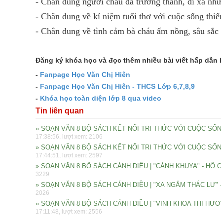
- Chân dung người cháu đã trưởng thành, đi xa như
- Chân dung về kỉ niệm tuổi thơ với cuộc sống thi
- Chân dung về tình cảm bà cháu ấm nồng, sâu sắc 
Đăng ký khóa học và đọc thêm nhiều bài viết hấp dẫn 
-
Fanpage Học Văn Chị Hiên
-
Fanpage Học Văn Chị Hiên - THCS Lớp 6,7,8,9
-
K
hóa học toàn diện lớp 8 qua video
Tin liên quan
» SOẠN VĂN 8 BỘ SÁCH KẾT NỐI TRI THỨC VỚI CUỘC SỐNG
17:38:56, lượt xem: 2106
» SOẠN VĂN 8 BỘ SÁCH KẾT NỐI TRI THỨC VỚI CUỘC SỐN
17:44:51, lượt xem: 2597
» SOẠN VĂN 8 BỘ SÁCH CÁNH DIỀU | "CẢNH KHUYA" - HỒ 
3229
» SOẠN VĂN 8 BỘ SÁCH CÁNH DIỀU | "XA NGẮM THÁC LƯ" 
2026
» SOẠN VĂN 8 BỘ SÁCH CÁNH DIỀU | "VINH KHOA THI HƯ
17:11:48, lượt xem: 2556