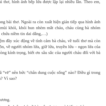
i thơ, hình ảnh bếp lửa được lặp lại nhiều lần. Theo em,
rong bài thơ. Ngoài ra còn xuất hiện gián tiếp qua hình ảnh
(mùi khói, khói hun nhèm mắt cháu, cháu cùng bà nhóm
a chứa niềm tin dai dẳng,…)
iệm đầy xúc động về tình cảm bà cháu, về tuổi thơ mà còn
ồn, về người nhóm lửa, giữ lửa, truyền lửa – ngọn lửa của
 lòng kính trọng, biết ơn sâu sắc của người cháu đối với bà
ã “vẽ” nên bức “chân dung cuộc sống” nào? Điều gì trong
m? Vì sao?
hương.