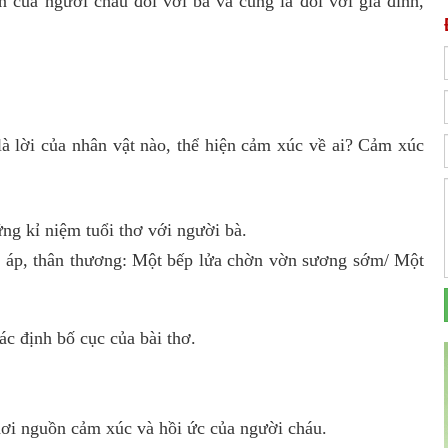
ơn của người cháu đối với bà và cũng là đối với gia đình,
à lời của nhân vật nào, thể hiện cảm xúc về ai? Cảm xúc
ững kỉ niệm tuổi thơ với người bà.
m áp, thân thương: Một bếp lửa chờn vờn sương sớm/ Một
c định bố cục của bài thơ.
hơi nguồn cảm xúc và hồi ức của người cháu.