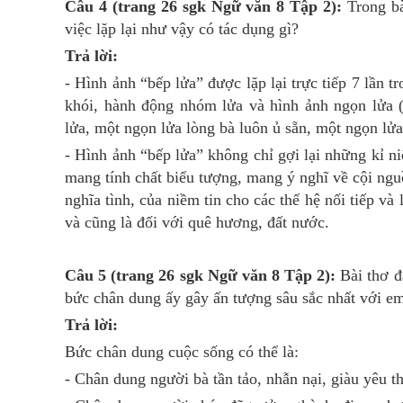
Câu 4 (trang 26 sgk Ngữ văn 8 Tập 2):
Trong bà
việc lặp lại như vậy có tác dụng gì?
Trả lời:
- Hình ảnh “bếp lửa” được lặp lại trực tiếp 7 lần t
khói, hành động nhóm lửa và hình ảnh ngọn lửa 
lửa, một ngọn lửa lòng bà luôn ủ sẵn, một ngọn lử
- Hình ảnh “bếp lửa” không chỉ gợi lại những kỉ n
mang tính chất biểu tượng, mang ý nghĩ về cội ngu
nghĩa tình, của niềm tin cho các thế hệ nối tiếp và
và cũng là đối với quê hương, đất nước.
Câu 5 (trang 26 sgk Ngữ văn 8 Tập 2):
Bài thơ đ
bức chân dung ấy gây ấn tượng sâu sắc nhất với e
Trả lời:
Bức chân dung cuộc sống có thể là:
- Chân dung người bà tần tảo, nhẫn nại, giàu yêu t