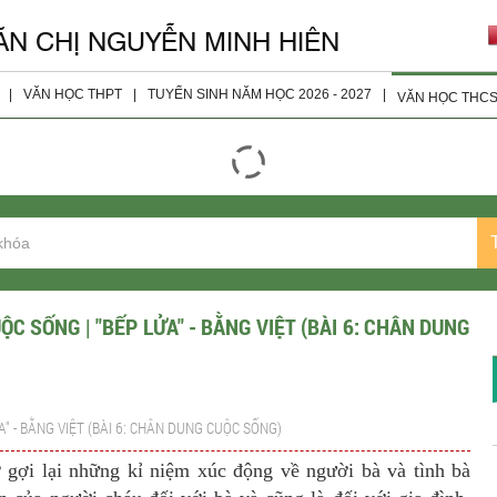
ĂN CHỊ NGUYỄN MINH HIÊN
|
VĂN HỌC THPT
|
TUYỂN SINH NĂM HỌC 2026 - 2027
|
VĂN HỌC THC
giáo viên
Đọc - Hiểu
Tài Liệu 
ện
Nghị Luận Xã Hội
Tài Liệu 
Nghị Luận Văn Học
Tài Liệu 
Tài Liệu Bổ Sung
Tài Liệu 
Tài Liệu Lớp 10
ỘC SỐNG | "BẾP LỬA" - BẰNG VIỆT (BÀI 6: CHÂN DUNG
Tài Liệu Lớp 11
Tài liệu Lớp 12
A" - BẰNG VIỆT (BÀI 6: CHÂN DUNG CUỘC SỐNG)
Đề Thi Các Năm
ơ gợi lại những kỉ niệm xúc động về người bà và tình bà