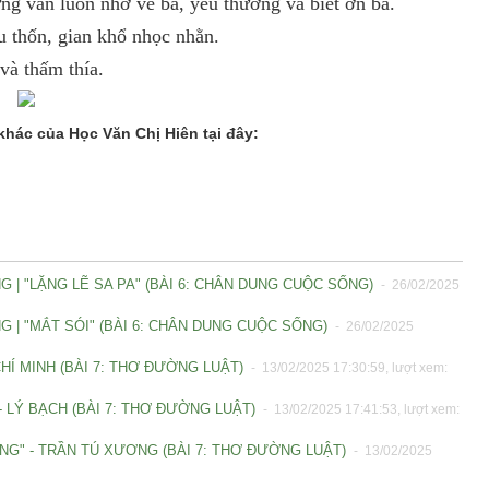
ng vẫn luôn nhớ về bà, yêu thương và biết ơn bà.
ếu thốn, gian khổ nhọc nhằn.
và thấm thía.
khác của Học Văn Chị Hiên tại đây:
 | "LẶNG LẼ SA PA" (BÀI 6: CHÂN DUNG CUỘC SỐNG)
- 26/02/2025
G | "MẮT SÓI" (BÀI 6: CHÂN DUNG CUỘC SỐNG)
- 26/02/2025
CHÍ MINH (BÀI 7: THƠ ĐƯỜNG LUẬT)
- 13/02/2025 17:30:59, lượt xem:
- LÝ BẠCH (BÀI 7: THƠ ĐƯỜNG LUẬT)
- 13/02/2025 17:41:53, lượt xem:
ƠNG" - TRẦN TÚ XƯƠNG (BÀI 7: THƠ ĐƯỜNG LUẬT)
- 13/02/2025