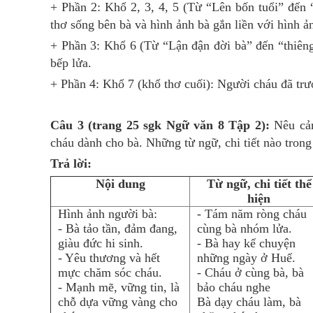
+ Phần 2: Khổ 2, 3, 4, 5 (Từ “Lên bốn tuổi” đến 
thơ sống bên bà và hình ảnh bà gắn liền với hình ả
+ Phần 3: Khổ 6 (Từ “Lận đận đời bà” đến “thiêng
bếp lửa.
+ Phần 4: Khổ 7 (khổ thơ cuối): Người cháu đã trư
Câu 3 (trang 25 sgk Ngữ văn 8 Tập 2):
Nêu cảm
cháu dành cho bà. Những từ ngữ, chi tiết nào tron
Trả lời:
Nội dung
Từ ngữ, chi tiết thể
hiện
Hình ảnh người bà:
- Tám năm ròng cháu
- Bà tảo tần, đảm đang,
cùng bà nhóm lửa.
giàu đức hi sinh.
- Bà hay kể chuyện
- Yêu thương và hết
những ngày ở Huế.
mực chăm sóc cháu.
- Cháu ở cùng bà, bà
- Mạnh mẽ, vững tin, là
bảo cháu nghe
chỗ dựa vững vàng cho
Bà dạy cháu làm, bà