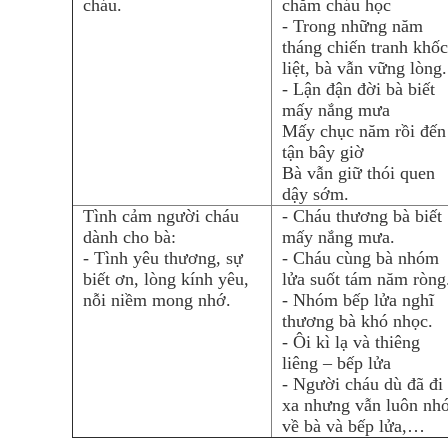
cháu.
chăm cháu học
- Trong những năm
tháng chiến tranh khốc
liệt, bà vẫn vững lòng.
- Lận đận đời bà biết
mấy nắng mưa
Mấy chục năm rồi đến
tận bây giờ
Bà vẫn giữ thói quen
dậy sớm.
Tình cảm người cháu
- Cháu thương bà biết
dành cho bà:
mấy nắng mưa.
- Tình yêu thương, sự
- Cháu cùng bà nhóm
biết ơn, lòng kính yêu,
lửa suốt tám năm ròng
nỗi niềm mong nhớ.
- Nhóm bếp lửa nghĩ
thương bà khó nhọc.
- Ôi kì lạ và thiêng
liêng – bếp lửa
- Người cháu dù đã đi
xa nhưng vẫn luôn nh
về bà và bếp lửa,…