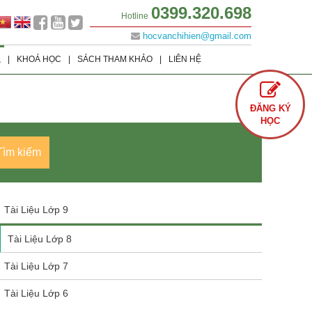
0399.320.698
Hotline
hocvanchihien@gmail.com
|
KHOÁ HỌC
|
SÁCH THAM KHẢO
|
LIÊN HỆ
S
Lớp 9
Khoá học Offline
Tình Yêu
ĐĂNG KÝ
Lớp 8
Khoá học Online
Cuộc Sống
HỌC
Lớp 7
Văn Học
Tìm kiếm
Lớp 6
Sách Ôn Thi Đại Học
Tài Liệu Lớp 9
Tài Liệu Lớp 8
Tài Liệu Lớp 7
Tài Liệu Lớp 6