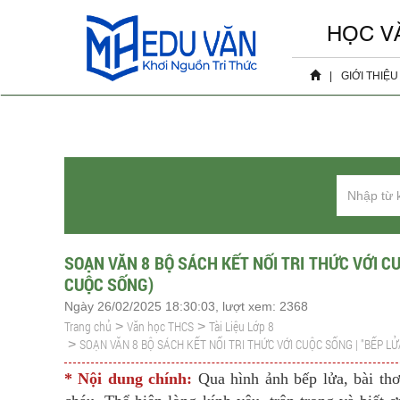
HỌC V
|
GIỚI THIỆU
Hồ sơ 
Sự ki
SOẠN VĂN 8 BỘ SÁCH KẾT NỐI TRI THỨC VỚI CU
CUỘC SỐNG)
Ngày 26/02/2025 18:30:03, lượt xem: 2368
Trang chủ
Văn học THCS
Tài Liệu Lớp 8
>
>
SOẠN VĂN 8 BỘ SÁCH KẾT NỐI TRI THỨC VỚI CUỘC SỐNG | "BẾP LỬ
>
* Nội dung chính:
Qua hình ảnh bếp lửa, bài th