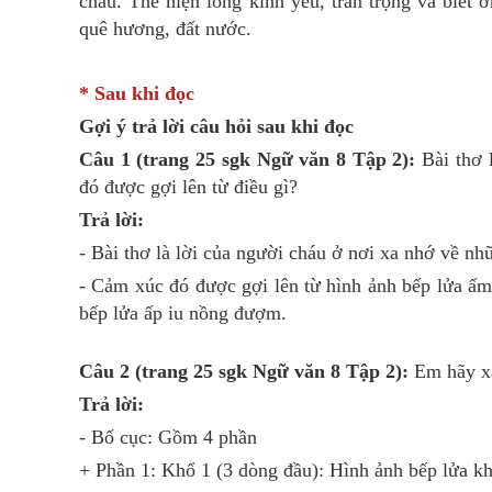
cháu. Thể hiện lòng kính yêu, trân trọng và biết 
quê hương, đất nước.
* Sau khi đọc
Gợi ý trả lời câu hỏi sau khi đọc
Câu 1 (trang 25 sgk Ngữ văn 8 Tập 2):
Bài thơ l
đó được gợi lên từ điều gì?
Trả lời:
- Bài thơ là lời của người cháu ở nơi xa nhớ về nh
- Cảm xúc đó được gợi lên từ hình ảnh bếp lửa ấ
bếp lửa ấp iu nồng đượm.
Câu 2 (trang 25 sgk Ngữ văn 8 Tập 2):
Em hãy xá
Trả lời:
- Bố cục: Gồm 4 phần
+ Phần 1: Khổ 1 (3 dòng đầu): Hình ảnh bếp lửa k